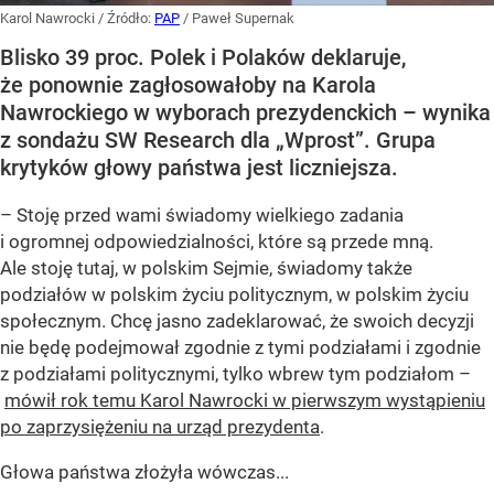
Karol Nawrocki
/ Źródło:
PAP
/
Paweł Supernak
Blisko 39 proc. Polek i Polaków deklaruje,
że ponownie zagłosowałoby na Karola
Nawrockiego w wyborach prezydenckich – wynika
z sondażu SW Research dla „Wprost”. Grupa
krytyków głowy państwa jest liczniejsza.
– Stoję przed wami świadomy wielkiego zadania
i ogromnej odpowiedzialności, które są przede mną.
Ale stoję tutaj, w polskim Sejmie, świadomy także
podziałów w polskim życiu politycznym, w polskim życiu
społecznym. Chcę jasno zadeklarować, że swoich decyzji
nie będę podejmował zgodnie z tymi podziałami i zgodnie
z podziałami politycznymi, tylko wbrew tym podziałom –
mówił rok temu Karol Nawrocki w pierwszym wystąpieniu
po zaprzysiężeniu na urząd prezydenta
.
Głowa państwa złożyła wówczas...