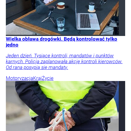
Wielka obława drogówki. Będą kontrolować tylko
jedno
Jeden dzień. Tysiące kontroli, mandatów i punktów
karnych. Policja zaplanowała akcję kontroli kierowców.
Od rana posypią się mandaty.
Motoryzacja
Kraj
Życie