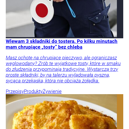
Wlewam 3 składniki do tostera. Po kilku minutach
mam chrupiące „tosty” bez chleba
Masz ochotę na chrupiące pieczywo, ale ograniczasz
węglowodany? Zrób te wyjątkowe tosty, które w smaku
do złudzenia przypominają tradycyjne. Wystarczą trzy
proste składniki, by na talerzu wylądowała pyszna,
sycąca przekąska, która nie obciąża żołądka.
Przepisy
Produkty
Żywienie