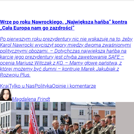
Wrze po roku Nawrockiego. „Największa hańba” kontra
„Cała Europa nam go zazdrości”
Po pierwszym roku prezydentury nic nie wskazuje na to, żeby
Karol Nawrocki wyciszył spory między dwoma zwaśnionymi
politycznymi obozami. – Dotychczas największą hańbą na
karcie jego prezydentury jest chyba zawetowanie SAFE –
ocenia Mariusz Witczak z KO. – Mamy głowę państwa, z
której możemy być dumni – kontruje Marek Jakubiak z
Rozwoju Plus.
Kraj
Tylko u Nas
Polityka
Opinie i komentarze
Magdalena
Frindt