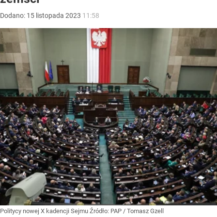
Dodano:
15
listopada
2023
11:58
Politycy nowej X kadencji Sejmu
Źródło:
PAP
/
Tomasz Gzell