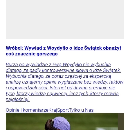
Wróbel: Wywiad z Woydyłło o Idze Świątek obnażył
coś znacznie gorszego
Burza po wywiadzie z Ewą Woydyłło nie wybuchła
dlatego, że padły kontrowersyjne słowa o Idze Świątek.
Wybuchła dlatego, że coraz częściej za ekspercką
analizę uznajemy opinie wygłaszane bez wiedzy, faktów
i odpowiedzialności. Internet od dawna premiuje nie
tych, którzy wiedzą najwięcej, lecz tych, którzy mówią
najgłośniej.
Opinie i komentarze
Kraj
Sport
Tylko u Nas