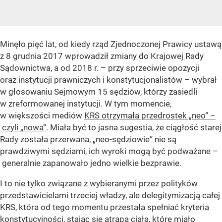
Minęło pięć lat, od kiedy rząd Zjednoczonej Prawicy ustawą
z 8 grudnia 2017 wprowadził zmiany do Krajowej Rady
Sądownictwa, a od 2018 r. – przy sprzeciwie opozycji
oraz instytucji prawniczych i konstytucjonalistów – wybrał
w głosowaniu Sejmowym 15 sędziów, którzy zasiedli
w zreformowanej instytucji. W tym momencie,
w większości mediów
KRS otrzymała przedrostek „neo“ –
czyli „nowa“
. Miała być to jasna sugestia, że ciągłość starej
Rady została przerwana, „neo-sędziowie“ nie są
prawdziwymi sędziami, ich wyroki mogą być podważane –
generalnie zapanowało jedno wielkie bezprawie.
I to nie tylko związane z wybieranymi przez polityków
przedstawicielami trzeciej władzy, ale delegitymizacją całej
KRS, która od tego momentu przestała spełniać kryteria
konstytucyjności, stając się atrapą ciała, które miało