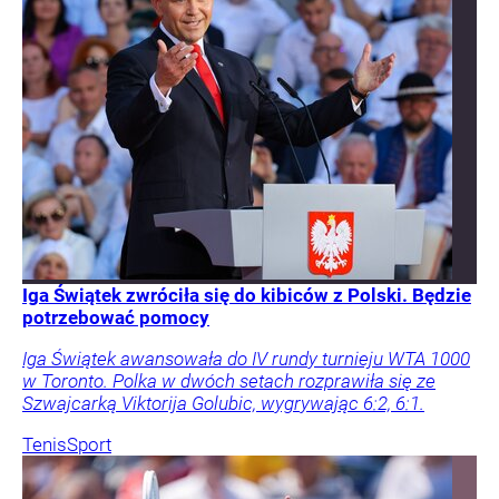
Iga Świątek zwróciła się do kibiców z Polski. Będzie
potrzebować pomocy
Iga Świątek awansowała do IV rundy turnieju WTA 1000
w Toronto. Polka w dwóch setach rozprawiła się ze
Szwajcarką Viktorija Golubic, wygrywając 6:2, 6:1.
Tenis
Sport