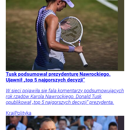
Tusk podsumował prezydenturę Nawrockiego.
Ujawnił „top 5 najgorszych decyzji”
W sieci pojawiła się fala komentarzy podsumowujących
rok rządów Karola Nawrockiego. Donald Tusk
opublikował „top 5 najgorszych decyzji” prezydenta.
Kraj
Polityka