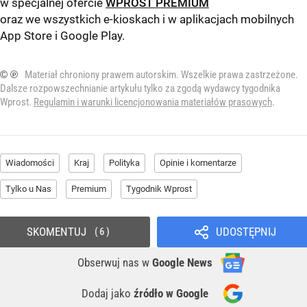
w specjalnej ofercie
WPROST PREMIUM
oraz we wszystkich e-kioskach i w aplikacjach mobilnych
App Store
i
Google Play
.
© ℗
Materiał chroniony prawem autorskim. Wszelkie prawa zastrzeżone.
Dalsze rozpowszechnianie artykułu tylko za zgodą wydawcy tygodnika
Wprost.
Regulamin i warunki licencjonowania materiałów prasowych
.
Wiadomości
Kraj
Polityka
Opinie i komentarze
Tylko u Nas
Premium
Tygodnik Wprost
SKOMENTUJ
UDOSTĘPNIJ
6
Obserwuj nas
w
Google News
Dodaj jako
źródło w Google