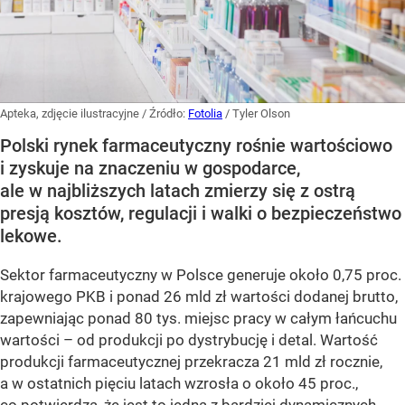
Apteka, zdjęcie ilustracyjne
/ Źródło:
Fotolia
/
Tyler Olson
Polski rynek farmaceutyczny rośnie wartościowo
i zyskuje na znaczeniu w gospodarce,
ale w najbliższych latach zmierzy się z ostrą
presją kosztów, regulacji i walki o bezpieczeństwo
lekowe.
Sektor farmaceutyczny w Polsce generuje około 0,75 proc.
krajowego PKB i ponad 26 mld zł wartości dodanej brutto,
zapewniając ponad 80 tys. miejsc pracy w całym łańcuchu
wartości – od produkcji po dystrybucję i detal. Wartość
produkcji farmaceutycznej przekracza 21 mld zł rocznie,
a w ostatnich pięciu latach wzrosła o około 45 proc.,