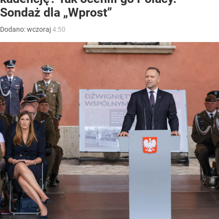
Sondaż dla „Wprost”
Dodano:
wczoraj
4:50