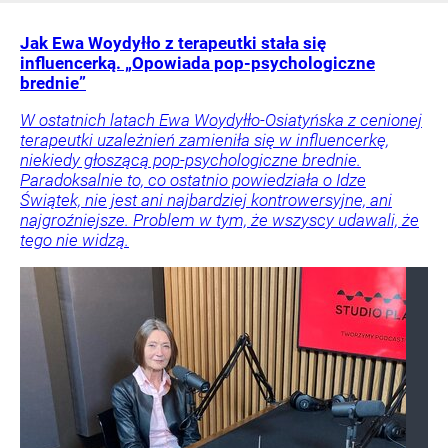
Jak Ewa Woydyłło z terapeutki stała się
influencerką. „Opowiada pop-psychologiczne
brednie”
W ostatnich latach Ewa Woydyłło-Osiatyńska z cenionej
terapeutki uzależnień zamieniła się w influencerkę,
niekiedy głoszącą pop-psychologiczne brednie.
Paradoksalnie to, co ostatnio powiedziała o Idze
Świątek, nie jest ani najbardziej kontrowersyjne, ani
najgroźniejsze. Problem w tym, że wszyscy udawali, że
tego nie widzą.