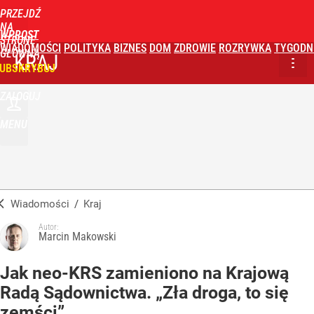
PRZEJDŹ
NA
WPROST
STRONĘ
WIADOMOŚCI
POLITYKA
BIZNES
DOM
ZDROWIE
ROZRYWKA
TYGODN
GŁÓWNĄ
KRAJ
UBSKRYBUJ
ZALOGUJ
MENU
Wiadomości
/
Kraj
Autor:
Marcin Makowski
Jak neo-KRS zamieniono na Krajową
Radą Sądownictwa. „Zła droga, to się
zemści”