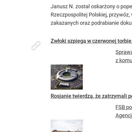
Janusz N. został oskarżony o pope
Rzeczpospolitej Polskiej, przyw
zakazanych oraz podrabianie doku
Zwłoki szpiega w czerwonej torbi
Sprawa
z komun
Rosjanie twierdzą, że zatrzymali 
FSB po
Agencj