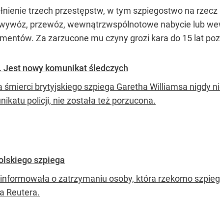
łnienie trzech przestępstw, w tym szpiegostwo na rzecz 
óz, wywóz, przewóz, wewnątrzwspólnotowe nabycie lub 
mentów. Za zarzucone mu czyny grozi kara do 15 lat poz
e. Jest nowy komunikat śledczych
 śmierci brytyjskiego szpiega Garetha Williamsa nigdy n
ikatu policji, nie została też porzucona.
polskiego szpiega
informowała o zatrzymaniu osoby, która rzekomo szpiegow
a Reutera.