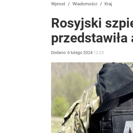
Wprost
/
Wiadomości
/
Kraj
Rosyjski szpi
przedstawiła 
Dodano:
6
lutego
2024
12:23