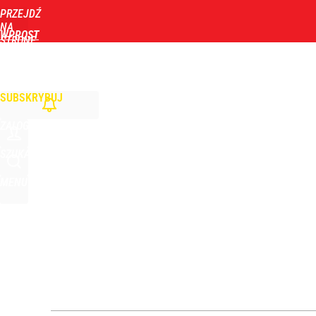
PRZEJDŹ
Udostępnij
0
Skomentuj
NA
WPROST
STRONĘ
GŁÓWNĄ
WIADOMOŚCI
POLITYKA
BIZNES
DOM
ZDROWIE
ROZRYWKA
TYGOD
SUBSKRYBUJ
ZALOGUJ
SZUKAJ
MENU