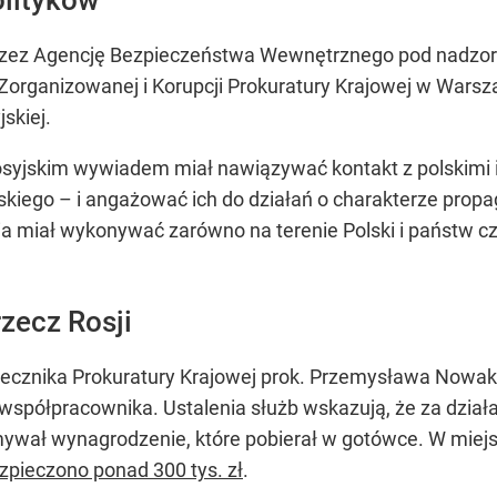
rzez Agencję Bezpieczeństwa Wewnętrznego pod nadz
Zorganizowanej i Korupcji Prokuratury Krajowej w Wars
skiej.
osyjskim wywiadem miał nawiązywać kontakt z polskimi i
kiego – i angażować ich do działań o charakterze prop
a miał wykonywać zarówno na terenie Polski i państw czło
zecz Rosji
rzecznika Prokuratury Krajowej prok. Przemysława Now
o współpracownika. Ustalenia służb wskazują, że za działa
ywał wynagrodzenie, które pobierał w gotówce. W miej
zpieczono ponad 300 tys. zł
.