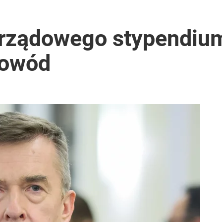
 rządowego stypendium
powód