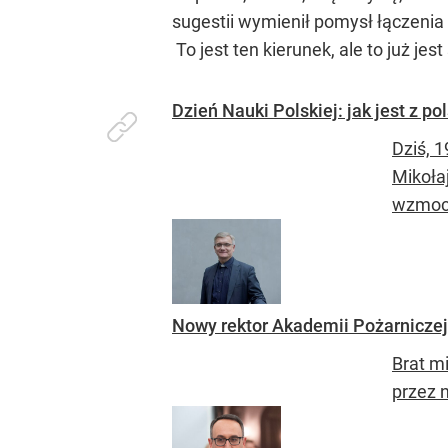
sugestii wymienił pomysł łączeni
To jest ten kierunek, ale to już je
Dzień Nauki Polskiej: jak jest z p
Dziś, 
Mikoła
wzmocn
Nowy rektor Akademii Pożarniczej.
Brat m
przez n