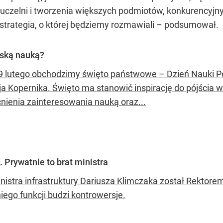
a uczelni i tworzenia większych podmiotów, konkurencyj
st strategia, o której będziemy rozmawiali – podsumował.
olską nauką?
19 lutego obchodzimy święto państwowe – Dzień Nauki Po
ja Kopernika. Święto ma stanowić inspirację do pójścia w
ienia zainteresowania nauką oraz...
 Prywatnie to brat ministra
inistra infrastruktury Dariusza Klimczaka został Rekto
iego funkcji budzi kontrowersje.