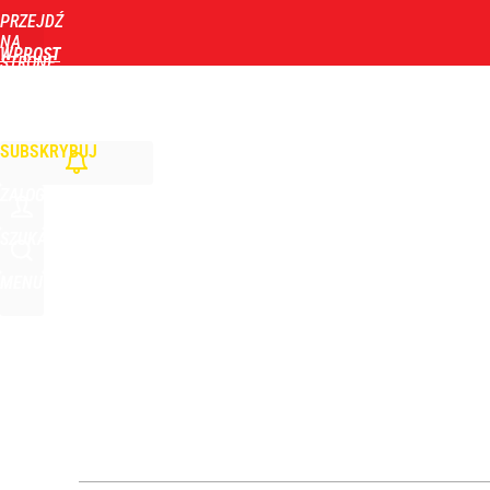
PRZEJDŹ
Udostępnij
1
Skomentuj
NA
WPROST
STRONĘ
GŁÓWNĄ
WIADOMOŚCI
POLITYKA
BIZNES
DOM
ZDROWIE
ROZRYWKA
TYGOD
SUBSKRYBUJ
ZALOGUJ
SZUKAJ
MENU