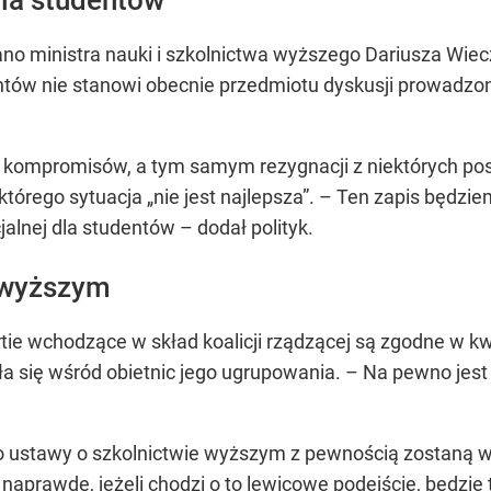
ytano ministra nauki i szkolnictwa wyższego Dariusza W
entów nie stanowi obecnie przedmiotu dyskusji prowadz
 kompromisów, a tym samym rezygnacji z niektórych pos
órego sytuacja „nie jest najlepsza”. – Ten zapis będzi
jalnej dla studentów – dodał polityk.
 wyższym
artie wchodzące w skład koalicji rządzącej są zgodne w 
zła się wśród obietnic jego ugrupowania. – Na pewno jes
 do ustawy o szkolnictwie wyższym z pewnością zostan
 naprawdę, jeżeli chodzi o to lewicowe podejście, będzie