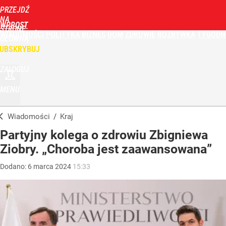
PRZEJDŹ
NA
WPROST
STRONĘ
WIADOMOŚCI
POLITYKA
BIZNES
DOM
ZDROWIE
ROZRYWKA
TYGODN
GŁÓWNĄ
UBSKRYBUJ
ZALOGUJ
MENU
Wiadomości
/
Kraj
Partyjny kolega o zdrowiu Zbigniewa
Ziobry. „Choroba jest zaawansowana”
Dodano:
6
marca
2024
15:33