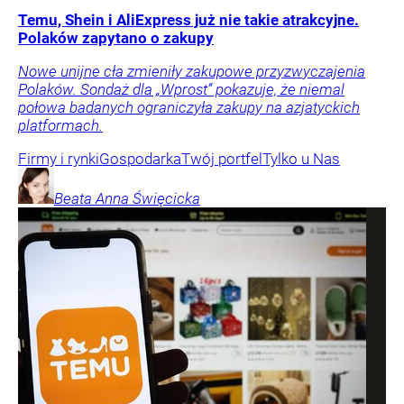
Temu, Shein i AliExpress już nie takie atrakcyjne.
Polaków zapytano o zakupy
Nowe unijne cła zmieniły zakupowe przyzwyczajenia
Polaków. Sondaż dla „Wprost” pokazuje, że niemal
połowa badanych ograniczyła zakupy na azjatyckich
platformach.
Firmy i rynki
Gospodarka
Twój portfel
Tylko u Nas
Beata Anna
Święcicka