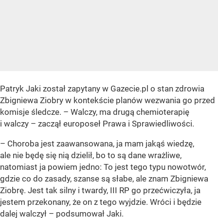
Patryk Jaki został zapytany w Gazecie.pl o stan zdrowia
Zbigniewa Ziobry w kontekście planów wezwania go przed
komisje śledcze. – Walczy, ma drugą chemioterapię
i walczy – zaczął europoseł Prawa i Sprawiedliwości.
– Choroba jest zaawansowana, ja mam jakąś wiedzę,
ale nie będę się nią dzielił, bo to są dane wrażliwe,
natomiast ja powiem jedno: To jest tego typu nowotwór,
gdzie co do zasady, szanse są słabe, ale znam Zbigniewa
Ziobrę. Jest tak silny i twardy, III RP go przećwiczyła, ja
jestem przekonany, że on z tego wyjdzie. Wróci i będzie
dalej walczył – podsumował Jaki.