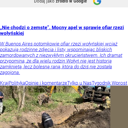
Dodaj jako
źródło w Google
„Nie chodzi o zemstę”. Mocny apel w sprawie ofiar rzezi
wołyńskiej
W Buenos Aires potomkowie ofiar rzezi wołyńskiej wciąż
pokazują rodzinne zdjęcia i listy, wspominając bliskich
zamordowanych z niezwykłym okrucieństwem. Ich dramat
przypomina, że dla wielu rodzin Wołyń nie jest historią
zamkniętą, lecz bolesną raną, która do dziś nie została
zagojona.
Kraj
Polityka
Opinie i komentarze
Tylko u Nas
Tygodnik Wprost