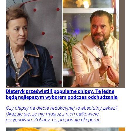
Dietetyk prześwietlił popularne chipsy. Te jedne
będą najlepszym wyborem podczas odchudzania
Czy chipsy na diecie redukcyjnej to absolutny zakaz?
Okazuje się, że nie musisz z nich całkowicie
rezygnować. Zobacz, co proponują eksperci.