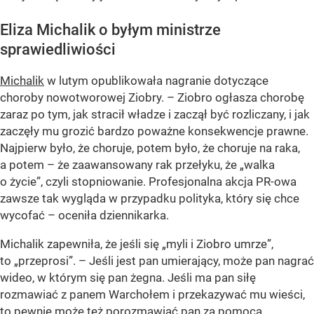
Eliza Michalik o byłym ministrze
sprawiedliwiości
Michalik
w lutym opublikowała nagranie dotyczące
choroby nowotworowej Ziobry. – Ziobro ogłasza chorobę
zaraz po tym, jak stracił władze i zaczął być rozliczany, i jak
zaczęły mu grozić bardzo poważne konsekwencje prawne.
Najpierw było, że choruje, potem było, że choruje na raka,
a potem – że zaawansowany rak przełyku, że „walka
o życie”, czyli stopniowanie. Profesjonalna akcja PR-owa
zawsze tak wygląda w przypadku polityka, który się chce
wycofać – oceniła dziennikarka.
Michalik zapewniła, że jeśli się „myli i Ziobro umrze”,
to „przeprosi”. – Jeśli jest pan umierający, może pan nagrać
wideo, w którym się pan żegna. Jeśli ma pan siłę
rozmawiać z panem Warchołem i przekazywać mu wieści,
to pewnie może też porozmawiać pan za pomocą