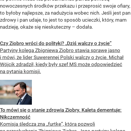
nowoczesnych środków przekazu i przeprosić swoje ofiary,
to byłoby najlepsze, za nadużycia wobec nich. Jeśli jest pan
zdrowy i pan udaje, to jest to sposób ucieczki, który, mam
nadzieję, okaże się nieskuteczny – dodała.
Czy Ziobro wróci do polityki? „Dziś walczy o życie”
Partyjny kolega Zbigniewa Ziobro stawia sprawę jasno
i mówi, że lider Suwerennej Polski walczy o życie. Michał
Wójcik zdradził, kiedy były szef MS może odpowiedzieć
na pytania komisji.
To mówi się o stanie zdrowia Ziobry. Kaleta dementuje:
Nikczemność
Komisja śledcza zna „furtkę”, która pozwoli
na przesłuchanie Zbigniewa Ziobro. Jego partyjny kolego