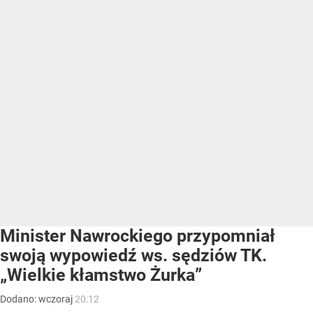
Minister Nawrockiego przypomniał
swoją wypowiedź ws. sędziów TK.
„Wielkie kłamstwo Żurka”
Dodano:
wczoraj
20:12