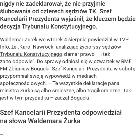
nigdy nie zadeklarował, że nie przyjmie
ślubowania od czterech sędziów TK. Szef
Kancelarii Prezydenta wyjaśnił, że kluczem będzie
decyzja Trybunału Konstytucyjnego.
Waldemar Żurek we wtorek 4 sierpnia powiedział w TVP
Info, że „Karol Nawrocki analizując życiorysy sędziów
Trybunału Konstytucyjnego
złamał prawo – i też
za to odpowie”. Do sprawy odniósł się w czwartek w RMF
FM Zbigniew Bogucki. Szef Kancelarii Prezydenta w sobotę
przypomniał swoją wypowiedź w mediach
społecznościowych. – Te wszystkie deklaracje pana
ministra Żurka są albo śmieszne, albo tragikomiczne i tak
jest w tym przypadku – zaczął Bogucki.
Szef Kancelarii Prezydenta odpowiedział
na słowa Waldemara Żurka
–...