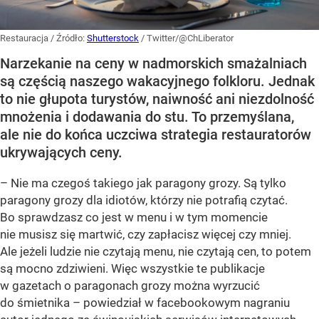
Restauracja
/ Źródło:
Shutterstock
/
Twitter/@ChLiberator
Narzekanie na ceny w nadmorskich smażalniach
są częścią naszego wakacyjnego folkloru. Jednak
to nie głupota turystów, naiwność ani niezdolność
mnożenia i dodawania do stu. To przemyślana,
ale nie do końca uczciwa strategia restauratorów
ukrywających ceny.
– Nie ma czegoś takiego jak paragony grozy. Są tylko
paragony grozy dla idiotów, którzy nie potrafią czytać.
Bo sprawdzasz co jest w menu i w tym momencie
nie musisz się martwić, czy zapłacisz więcej czy mniej.
Ale jeżeli ludzie nie czytają menu, nie czytają cen, to potem
są mocno zdziwieni. Więc wszystkie te publikacje
w gazetach o paragonach grozy można wyrzucić
do śmietnika – powiedział w facebookowym nagraniu