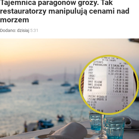
Tajemnica paragonów grozy. Tak
restauratorzy manipulują cenami nad
morzem
Dodano:
dzisiaj
5:31