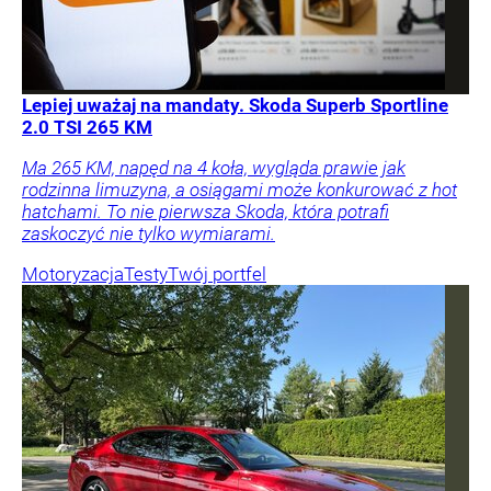
Lepiej uważaj na mandaty. Skoda Superb Sportline
2.0 TSI 265 KM
Ma 265 KM, napęd na 4 koła, wygląda prawie jak
rodzinna limuzyna, a osiągami może konkurować z hot
hatchami. To nie pierwsza Skoda, która potrafi
zaskoczyć nie tylko wymiarami.
Motoryzacja
Testy
Twój portfel