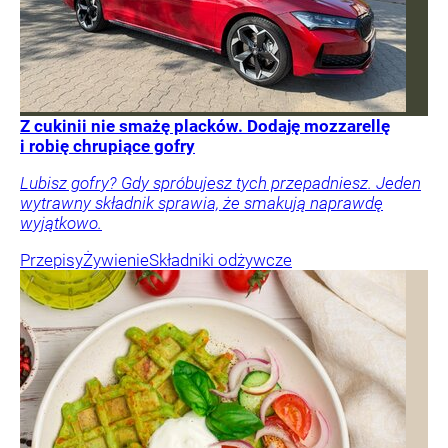
Z cukinii nie smażę placków. Dodaję mozzarellę
i robię chrupiące gofry
Lubisz gofry? Gdy spróbujesz tych przepadniesz. Jeden
wytrawny składnik sprawia, że smakują naprawdę
wyjątkowo.
Przepisy
Żywienie
Składniki odżywcze