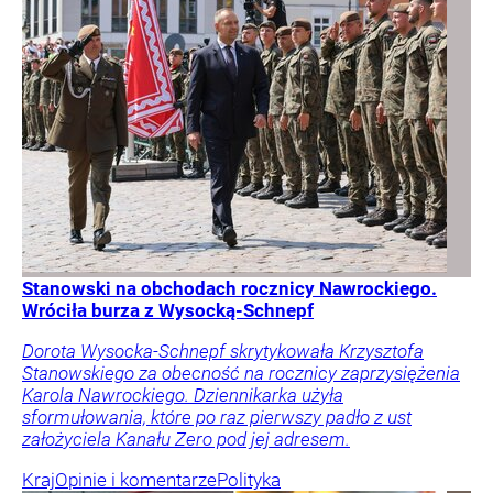
Stanowski na obchodach rocznicy Nawrockiego.
Wróciła burza z Wysocką-Schnepf
Dorota Wysocka-Schnepf skrytykowała Krzysztofa
Stanowskiego za obecność na rocznicy zaprzysiężenia
Karola Nawrockiego. Dziennikarka użyła
sformułowania, które po raz pierwszy padło z ust
założyciela Kanału Zero pod jej adresem.
Kraj
Opinie i komentarze
Polityka