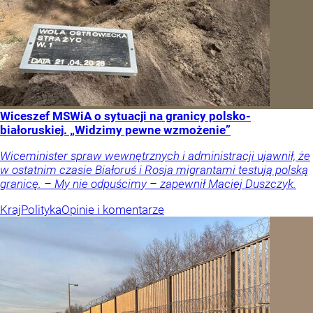
Wiceszef MSWiA o sytuacji na granicy polsko-
białoruskiej. „Widzimy pewne wzmożenie”
Wiceminister spraw wewnętrznych i administracji ujawnił, że
w ostatnim czasie Białoruś i Rosja migrantami testują polską
granicę. – My nie odpuścimy – zapewnił Maciej Duszczyk.
Kraj
Polityka
Opinie i komentarze