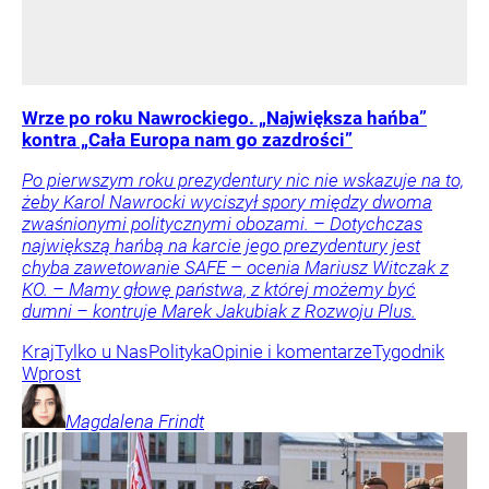
Wrze po roku Nawrockiego. „Największa hańba”
kontra „Cała Europa nam go zazdrości”
Po pierwszym roku prezydentury nic nie wskazuje na to,
żeby Karol Nawrocki wyciszył spory między dwoma
zwaśnionymi politycznymi obozami. – Dotychczas
największą hańbą na karcie jego prezydentury jest
chyba zawetowanie SAFE – ocenia Mariusz Witczak z
KO. – Mamy głowę państwa, z której możemy być
dumni – kontruje Marek Jakubiak z Rozwoju Plus.
Kraj
Tylko u Nas
Polityka
Opinie i komentarze
Tygodnik
Wprost
Magdalena
Frindt