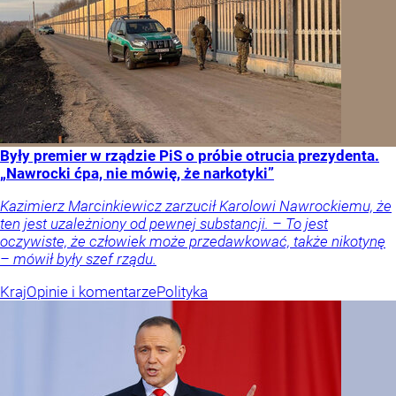
Były premier w rządzie PiS o próbie otrucia prezydenta.
„Nawrocki ćpa, nie mówię, że narkotyki”
Kazimierz Marcinkiewicz zarzucił Karolowi Nawrockiemu, że
ten jest uzależniony od pewnej substancji. – To jest
oczywiste, że człowiek może przedawkować, także nikotynę
– mówił były szef rządu.
Kraj
Opinie i komentarze
Polityka