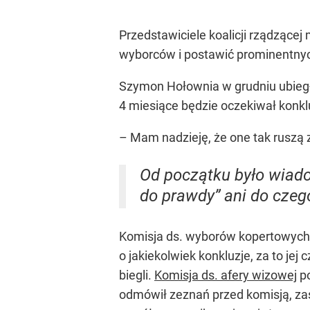
Przedstawiciele koalicji rządzącej
wyborców i postawić prominentnych
Szymon Hołownia w grudniu ubiegłe
4 miesiące będzie oczekiwał konklu
– Mam nadzieję, że one tak ruszą
Od początku było wiadom
do prawdy” ani do czeg
Komisja ds. wyborów kopertowych, k
o jakiekolwiek konkluzje, za to je
biegli.
Komisja ds. afery wizowej
po
odmówił zeznań przed komisją, zas