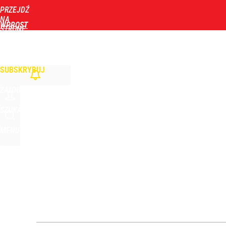
PRZEJDŹ
Udostępnij
2
Skomentuj
NA
WPROST
STRONĘ
GŁÓWNĄ
WIADOMOŚCI
POLITYKA
BIZNES
DOM
ZDROWIE
ROZRYWKA
TYGOD
SUBSKRYBUJ
ZALOGUJ
SZUKAJ
MENU