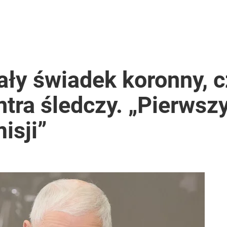
ały świadek koronny, c
tra śledczy. „Pierwsz
isji”