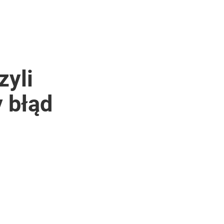
zyli
y błąd