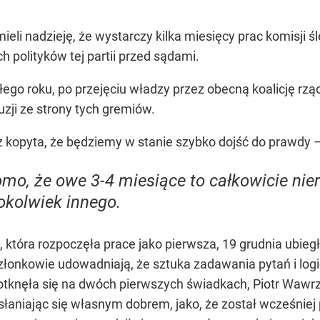
 mieli nadzieję, że wystarczy kilka miesięcy prac komisji
 polityków tej partii przed sądami.
go roku, po przejęciu władzy przez obecną koalicję rząd
zji ze strony tych gremiów.
 z kopyta, że będziemy w stanie szybko dojść do prawdy
o, że owe 3-4 miesiące to całkowicie nier
okolwiek innego.
tóra rozpoczęła prace jako pierwsza, 19 grudnia ubiegłego
j członkowie udowadniają, że sztuka zadawania pytań i l
tknęła się na dwóch pierwszych świadkach, Piotr Wawrz
łaniając się własnym dobrem, jako, że został wcześniej