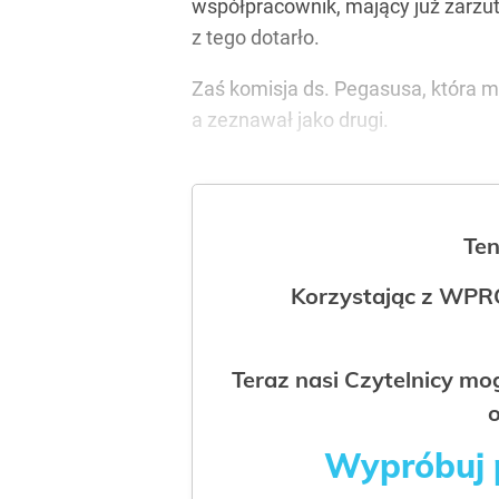
współpracownik, mający już zarzuty
z tego dotarło.
Zaś komisja ds. Pegasusa, która m
a zeznawał jako drugi.
Ten
Korzystając z WPR
Teraz nasi Czytelnicy m
o
Wypróbuj p