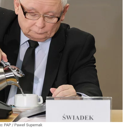
ło:
PAP
/
Paweł Supernak