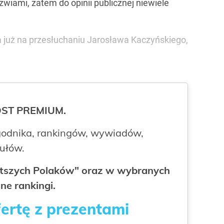
wiami, zatem do opinii publicznej niewiele
a już na przesłuchaniu Jarosława Kaczyńskiego,
ROST PREMIUM.
odnika, rankingów, wywiadów,
kułów.
gatszych Polaków" oraz w wybranych
ne rankingi.
fertę z prezentami