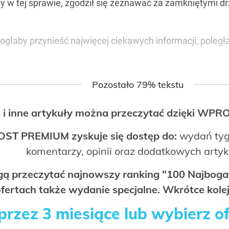
 w tej sprawie, zgodził się zeznawać za zamkniętymi drz
ogłaby przynieść najwięcej ciekawych informacji, poległ
Pozostało 79% tekstu
 i inne artykuły można przeczytać dzięki WP
OST PREMIUM zyskuje się dostęp do:
wydań tyg
komentarzy, opinii oraz dodatkowych arty
ogą przeczytać najnowszy ranking "100 Najbo
fertach także wydanie specjalne. Wkrótce kolej
rzez 3 miesiące lub wybierz o