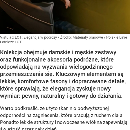
Vistula x LOT: Elegancja w podróży
/ Źródło:
Materiały prasowe
/
Polskie Linie
Lotnicze LOT
Kolekcja obejmuje damskie i męskie zestawy
oraz funkcjonalne akcesoria podróżne, które
odpowiadają na wyzwania wielogodzinnego
przemieszczania się. Kluczowym elementem są
lekkie, komfortowe fasony i dopracowane detale,
które sprawiają, że elegancja zyskuje nowy
wymiar: pewny, naturalny i gotowy do działania.
Warto podkreślić, że użyto tkanin o podwyższonej
odporności na zagniecenia, które pracują z ruchem ciała.
Ponadto lekkie struktury i nowoczesne włókna zapewniają
świeżość przez cały dzień.