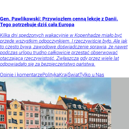
Gen. Pawlikowski: Przywiozłem cenną lekcję z Danii.
Tego potrzebuje dziś cała Europa
Kilka dni spędzonych wakacyjnie w Kopenhadze miało być
przede wszystkim odpoczynkiem. I rzeczywiście było. Ale jak
to często bywa, zawodowe doświadczenie sprawia, że nawet
podczas urlopu trudno całkowicie przestać obserwować
otaczającą rzeczywistość. Zwłaszcza gdy przez wiele lat
odpowiadało się za bezpieczeństwo państwa.
Opinie i komentarze
Polityka
Kraj
Świat
Tylko u Nas