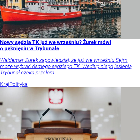
Nowy sędzia TK już we wrześniu? Żurek mówi
o pęknięciu w Trybunale
Waldemar Żurek zapowiedział, że już we wrześniu Sejm
może wybrać ósmego sędziego TK. Według niego jesienią
Trybunał czeka przełom.
Kraj
Polityka