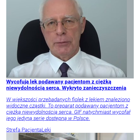
Wycofują lek podawany pacjentom z ciężką
niewydolnością serca. Wykryto zanieczyszczenia
W większości przebadanych fiolek z lekiem znaleziono
widoczne cząstki. To preparat podawany pacjentom z
ciężką niewydolnością serca. GIF natychmiast wycofał
jego jedyną serię dostępną w Polsce.
Strefa Pacjenta
Leki