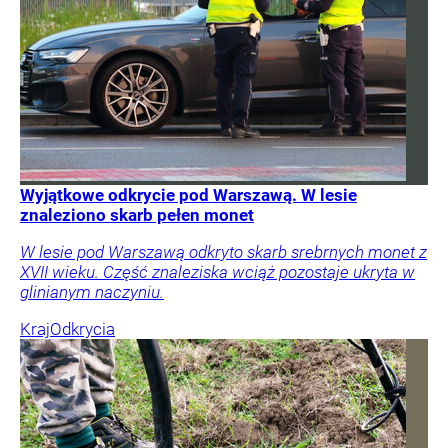
Wyjątkowe odkrycie pod Warszawą. W lesie
znaleziono skarb pełen monet
W lesie pod Warszawą odkryto skarb srebrnych monet z
XVII wieku. Część znaleziska wciąż pozostaje ukryta w
glinianym naczyniu.
Kraj
Odkrycia