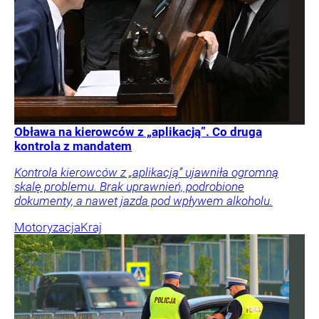
Obława na kierowców z „aplikacją”. Co druga
kontrola z mandatem
Kontrola kierowców z „aplikacją” ujawniła ogromną
skalę problemu. Brak uprawnień, podrobione
dokumenty, a nawet jazda pod wpływem alkoholu.
Motoryzacja
Kraj