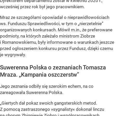
Dyrektorem departamentu został w kwietniu 2020 r.,
wcześniej przez rok był jego pracownikiem.
Mraz ze szczegółami opowiadał o nieprawidłowościach
ws. Funduszu Sprawiedliwości, w tym o „nierzetelnie”
organizowanych konkursach. Mówił m.in., że preferowane
podmioty, na których zależało ministrom Ziobrze
i Romanowskiemu, były informowane o warunkach jeszcze
przed ogłoszeniem konkursu przez Fundusz, dzięki czemu
je wygrywały.
Suwerenna Polska o zeznaniach Tomasza
Mraza. „Kampania oszczerstw”
Jego zeznania odbiły się szerokim echem, na co
zareagowała Suwerenna Polska.
„Giertych dał pokaz swoich gangsterskich metod.
Z pomocą zastraszonego »sygnalisty« dokonał linczu
na
chorym Zbigniewie Ziobro
i współpracownikach