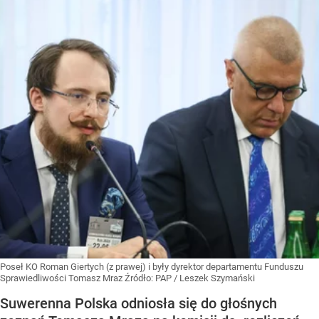
Poseł KO Roman Giertych (z prawej) i były dyrektor departamentu Funduszu
Sprawiedliwości Tomasz Mraz
Źródło:
PAP
/
Leszek Szymański
Suwerenna Polska odniosła się do głośnych