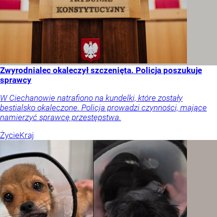
Zwyrodnialec okaleczył szczenięta. Policja poszukuje
sprawcy
W Ciechanowie natrafiono na kundelki, które zostały
bestialsko okaleczone. Policja prowadzi czynności, mające
namierzyć sprawcę przestępstwa.
Życie
Kraj