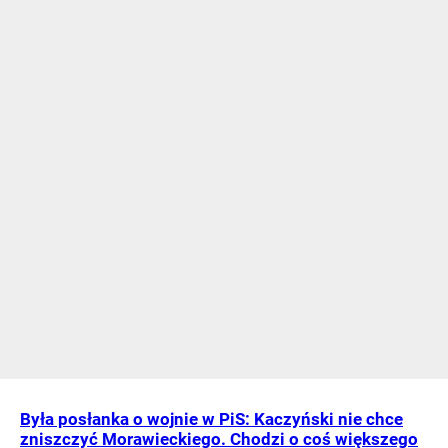
Była posłanka o wojnie w PiS: Kaczyński nie chce
zniszczyć Morawieckiego. Chodzi o coś większego