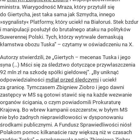
ministra. Wiarygodność Mraza, który przytulił się
do Giertycha, jest taka sama jak Szmydta, innego
»sygnalisty« Platformy, który uciekł na Białoruś. Stek bzdur
i manipulacji posłużył do brutalnego ataku na polityków
Suwerennej Polski. Tych, którzy wytrwale demaskują
kłamstwa obozu Tuska” – czytamy w oświadczeniu na X.
Autorzy stwierdzili, że „Giertych – mecenas Tuska i jego
syna (…) Mści się za śledztwo dotyczące przywłaszczenia
92 mln zł na szkodę spółki giełdowej”. „By uniknąć
odpowiedzialności
mdlał przed śledczymi
i uciekł
za granicę. Tymczasem Zbigniew Ziobro i jego dawni
zastępcy w MS są gotowi stawić się na każde wezwanie
organów ścigania, o czym powiadomili Prokuraturę
Krajową. Bo wbrew kampanii oszczerstw, w byłym MS
nie było żadnych nieprawidłowości w dysponowaniu
środkami publicznymi. A Fundusz Sprawiedliwości niósł
Polakom pomoc kilkanaście razy większą niż w czasach
rządów Tuska” – przekonywała partia Zbigniewa Ziobry