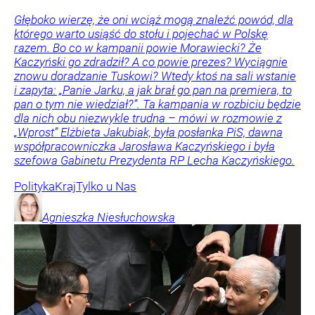
Głęboko wierzę, że oni wciąż mogą znaleźć powód, dla
którego warto usiąść do stołu i pojechać w Polskę
razem. Bo co w kampanii powie Morawiecki? Że
Kaczyński go zdradził? A co powie prezes? Wyciągnie
znowu doradzanie Tuskowi? Wtedy ktoś na sali wstanie
i zapyta: „Panie Jarku, a jak brał go pan na premiera, to
pan o tym nie wiedział?”. Ta kampania w rozbiciu będzie
dla nich obu niezwykle trudna – mówi w rozmowie z
„Wprost” Elżbieta Jakubiak, była posłanka PiS, dawna
współpracowniczka Jarosława Kaczyńskiego i była
szefowa Gabinetu Prezydenta RP Lecha Kaczyńskiego.
Polityka
Kraj
Tylko u Nas
Agnieszka
Niesłuchowska