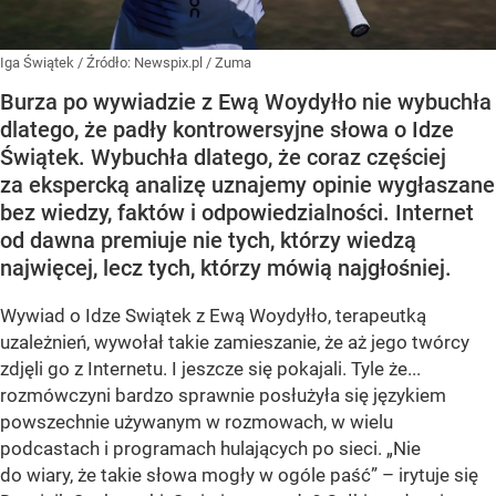
Iga Świątek
/ Źródło:
Newspix.pl
/
Zuma
Burza po wywiadzie z Ewą Woydyłło nie wybuchła
dlatego, że padły kontrowersyjne słowa o Idze
Świątek. Wybuchła dlatego, że coraz częściej
za ekspercką analizę uznajemy opinie wygłaszane
bez wiedzy, faktów i odpowiedzialności. Internet
od dawna premiuje nie tych, którzy wiedzą
najwięcej, lecz tych, którzy mówią najgłośniej.
Wywiad o Idze Swiątek z Ewą Woydyłło, terapeutką
uzależnień, wywołał takie zamieszanie, że aż jego twórcy
zdjęli go z Internetu. I jeszcze się pokajali. Tyle że...
rozmówczyni bardzo sprawnie posłużyła się językiem
powszechnie używanym w rozmowach, w wielu
podcastach i programach hulających po sieci. „Nie
do wiary, że takie słowa mogły w ogóle paść” – irytuje się