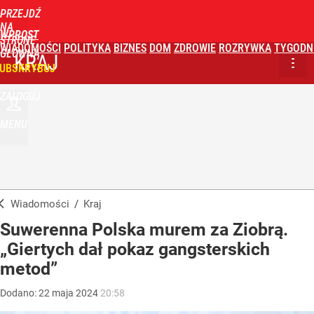
PRZEJDŹ
NA
WPROST
STRONĘ
WIADOMOŚCI
POLITYKA
BIZNES
DOM
ZDROWIE
ROZRYWKA
TYGODN
GŁÓWNĄ
KRAJ
UBSKRYBUJ
ZALOGUJ
MENU
Wiadomości
/
Kraj
Suwerenna Polska murem za Ziobrą.
„Giertych dał pokaz gangsterskich
metod”
Dodano:
22
maja
2024
20:58