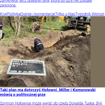
zamkniętą, lecz bolesną raną, która do dziś nie została
zagojona.
Kraj
Polityka
Opinie i komentarze
Tylko u Nas
Tygodnik Wprost
Taki plan ma dotyczyć Hołowni. Miller i Komorowski
mówią o politycznej grze
Szymon Hołownia może wejść do rządu Donalda Tuska. Byli