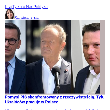
Kraj
Tylko u Nas
Polityka
Karolina
Trela
Pomysł PiS skonfrontowany z rzeczywistością. Tylu
Ukraińców pracuje w Polsce