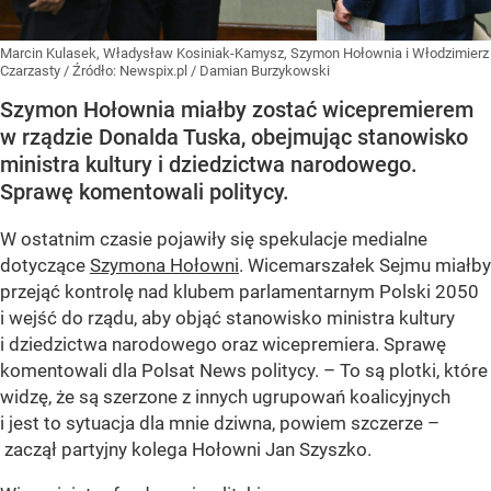
Marcin Kulasek, Władysław Kosiniak-Kamysz, Szymon Hołownia i Włodzimierz
Czarzasty
/ Źródło:
Newspix.pl
/
Damian Burzykowski
Szymon Hołownia miałby zostać wicepremierem
w rządzie Donalda Tuska, obejmując stanowisko
ministra kultury i dziedzictwa narodowego.
Sprawę komentowali politycy.
W ostatnim czasie pojawiły się spekulacje medialne
dotyczące
Szymona Hołowni
. Wicemarszałek Sejmu miałby
przejąć kontrolę nad klubem parlamentarnym Polski 2050
i wejść do rządu, aby objąć stanowisko ministra kultury
i dziedzictwa narodowego oraz wicepremiera. Sprawę
komentowali dla Polsat News politycy. – To są plotki, które
widzę, że są szerzone z innych ugrupowań koalicyjnych
i jest to sytuacja dla mnie dziwna, powiem szczerze –
zaczął partyjny kolega Hołowni Jan Szyszko.