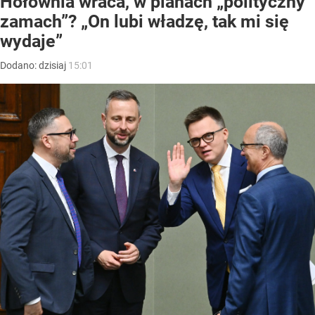
Hołownia wraca, w planach „polityczny
zamach”? „On lubi władzę, tak mi się
wydaje”
Dodano:
dzisiaj
15:01