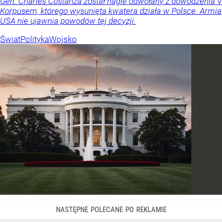
Gen. Charles Costanza został nagle odwołany z dowodzenia V
Korpusem, którego wysunięta kwatera działa w Polsce. Armia
USA nie ujawnia powodów tej decyzji.
Świat
Polityka
Wojsko