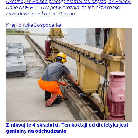
Ukraińcy w Polsce pracują niemal tak często jak Polacy.
Dane NBP, PIE i UW potwierdzają, że ich aktywność
zawodowa przekracza 70 proc.
Kraj
Polityka
Gospodarka
Zmiksuj te 4 składniki. Ten koktajl od dietetyka jest
genialny na odchudzanie