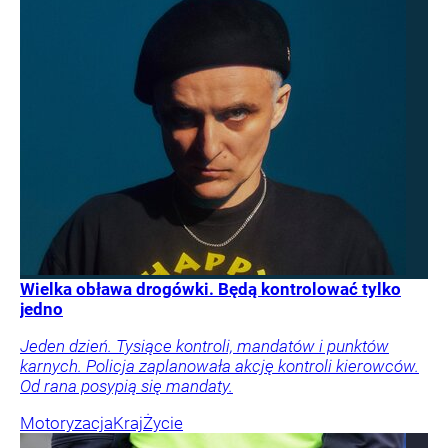
Wielka obława drogówki. Będą kontrolować tylko
jedno
Jeden dzień. Tysiące kontroli, mandatów i punktów
karnych. Policja zaplanowała akcję kontroli kierowców.
Od rana posypią się mandaty.
Motoryzacja
Kraj
Życie