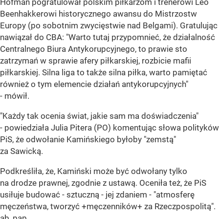
Hofman pogratulował polskim piłkarzom i trenerowi Leo
Beenhakkerowi historycznego awansu do Mistrzostw
Europy (po sobotnim zwycięstwie nad Belgami). Gratulując
nawiązał do CBA: "Warto tutaj przypomnieć, że działalność
Centralnego Biura Antykorupcyjnego, to prawie sto
zatrzymań w sprawie afery piłkarskiej, rozbicie mafii
piłkarskiej. Silna liga to także silna piłka, warto pamiętać
również o tym elemencie działań antykorupcyjnych"
- mówił.
"Każdy tak ocenia świat, jakie sam ma doświadczenia"
- powiedziała Julia Pitera (PO) komentując słowa polityków
PiS, że odwołanie Kamińskiego byłoby "zemstą"
za Sawicką.
Podkreśliła, że, Kamiński może być odwołany tylko
na drodze prawnej, zgodnie z ustawą. Oceniła też, że PiS
usiłuje budować - sztuczną - jej zdaniem - "atmosferę
męczeństwa, tworzyć +męczenników+ za Rzeczpospolitą".
ab, pap