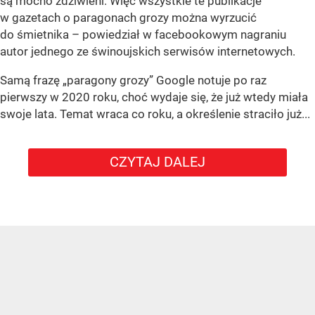
są mocno zdziwieni. Więc wszystkie te publikacje
w gazetach o paragonach grozy można wyrzucić
do śmietnika – powiedział w facebookowym nagraniu
autor jednego ze świnoujskich serwisów internetowych.
Samą frazę „paragony grozy” Google notuje po raz
pierwszy w 2020 roku, choć wydaje się, że już wtedy miała
swoje lata. Temat wraca co roku, a określenie straciło już...
CZYTAJ DALEJ