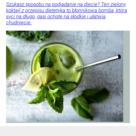
Szukasz sposobu na podjadanie na diecie? Ten zielony
koktajl z przepisu dietetyka to błonnikowa bomba, która
syci na długo, gasi ochotę na słodkie i ułatwia
chudnięcie.