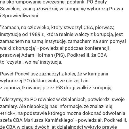
na skorumpowanie ówczesnej posłanki PO Beaty
Sawickiej, zaangażował się w kampanię wyborczą Prawa
i Sprawiedliwości.
"Zamach, na człowieka, który stworzył CBA, pierwszą
instytucję od 1989 r., która realnie walczy z korupcją, jest
zamachem na samą instytucję, zamachem na sam pomysł
walki z korupcją" - powiedział podczas konferencji
prasowej Adam Hofman (PiS). Podkreślił, że CBA
to "czysta i wolna" instytucja.
Paweł Poncyljusz zaznaczył z kolei, że w kampanii
wyborczej PO deklarowała, że nie zejdzie
z zapoczątkowanej przez PiS drogi walki z korupcją.
"Wierzymy, że PO również w działaniach, potwierdzi swoje
zamiary. Ale niepokoją nas informacje, że znalazł się
+trick+, na podstawie którego można dokonać odwołania
szefa CBA Mariusza Kamińskiego" - powiedział. Podkreślił,
że CBA w ciągu dwóch lat działalności wykryło prawie