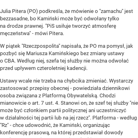
Julia Pitera (PO) podkreśla, że mówienie o "zamachu" jest
bezzasadne, bo Kamiński może być odwołany tylko
na drodze prawnej. "PiS usiłuje tworzyć atmosferę
męczeństwa" - mówi Pitera.
W piątek "Rzeczpospolita" napisała, że PO ma pomysł, jak
pozbyć się Mariusza Kamińskiego bez zmiany ustawy
o CBA. Według niej, szefa tej służby nie można odwołać
przed upływem czteroletniej kadencji.
Ustawy wcale nie trzeba na chybcika zmieniać. Wystarczy
zastosować przepisy obecnej - powiedziała dziennikowi
osoba związana z Platformą Obywatelską. Chodzi
mianowicie o art. 7 ust. 4. Stanowi on, że szef tej służby "nie
może być członkiem partii politycznej ani uczestniczyć
w działalności tej partii lub na jej rzecz". Platforma - według
"Rz" - chce udowodnić, że Kamiński, organizując
konferencję prasową, na której przedstawiał dowody