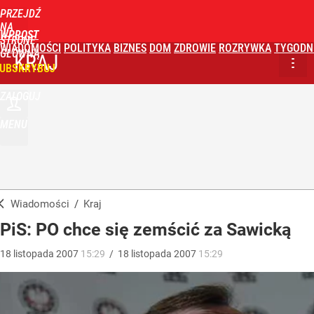
PRZEJDŹ
NA
WPROST
STRONĘ
WIADOMOŚCI
POLITYKA
BIZNES
DOM
ZDROWIE
ROZRYWKA
TYGODN
GŁÓWNĄ
KRAJ
UBSKRYBUJ
ZALOGUJ
MENU
Wiadomości
/
Kraj
PiS: PO chce się zemścić za Sawicką
18
listopada
2007
15:29
/
18
listopada
2007
15:29