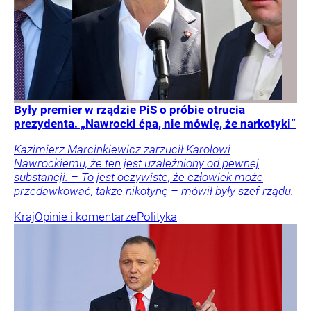
Były premier w rządzie PiS o próbie otrucia
prezydenta. „Nawrocki ćpa, nie mówię, że narkotyki”
Kazimierz Marcinkiewicz zarzucił Karolowi
Nawrockiemu, że ten jest uzależniony od pewnej
substancji. – To jest oczywiste, że człowiek może
przedawkować, także nikotynę – mówił były szef rządu.
Kraj
Opinie i komentarze
Polityka