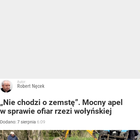
Autor:
Robert Nęcek
„Nie chodzi o zemstę”. Mocny apel
w sprawie ofiar rzezi wołyńskiej
Dodano:
7
sierpnia
6:09