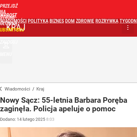
PRZEJDŹ
NA
WPROST
STRONĘ
WIADOMOŚCI
POLITYKA
BIZNES
DOM
ZDROWIE
ROZRYWKA
TYGODN
GŁÓWNĄ
KRAJ
UBSKRYBUJ
ZALOGUJ
MENU
Wiadomości
/
Kraj
Nowy Sącz: 55-letnia Barbara Poręba
zaginęła. Policja apeluje o pomoc
Dodano:
14
lutego
2025
8:03