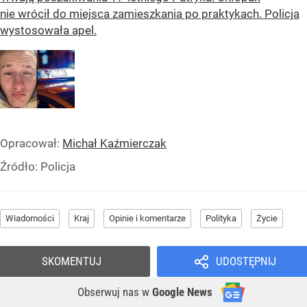
nie wrócił do miejsca zamieszkania po praktykach. Policja
wystosowała apel.
Opracował:
Michał Kaźmierczak
Źródło:
Policja
Wiadomości
Kraj
Opinie i komentarze
Polityka
Życie
SKOMENTUJ
UDOSTĘPNIJ
Obserwuj nas
w
Google News