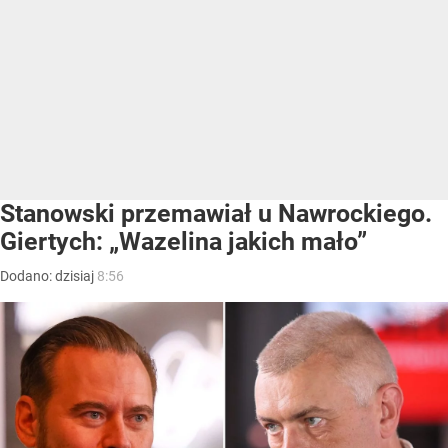
Stanowski przemawiał u Nawrockiego.
Giertych: „Wazelina jakich mało”
Dodano:
dzisiaj
8:56