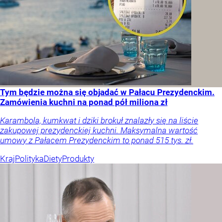
Tym będzie można się objadać w Pałacu Prezydenckim.
Zamówienia kuchni na ponad pół miliona zł
Karambola, kumkwat i dziki brokuł znalazły się na liście
zakupowej prezydenckiej kuchni. Maksymalna wartość
umowy z Pałacem Prezydenckim to ponad 515 tys. zł.
Kraj
Polityka
Diety
Produkty