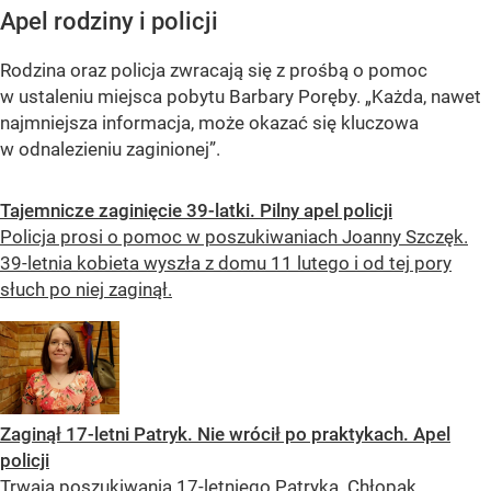
Apel rodziny i policji
Rodzina oraz policja zwracają się z prośbą o pomoc
w ustaleniu miejsca pobytu Barbary Poręby. „Każda, nawet
najmniejsza informacja, może okazać się kluczowa
w odnalezieniu zaginionej”.
Tajemnicze zaginięcie 39-latki. Pilny apel policji
Policja prosi o pomoc w poszukiwaniach Joanny Szczęk.
39-letnia kobieta wyszła z domu 11 lutego i od tej pory
słuch po niej zaginął.
Zaginął 17-letni Patryk. Nie wrócił po praktykach. Apel
policji
Trwają poszukiwania 17-letniego Patryka. Chłopak