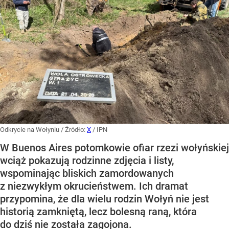
Odkrycie na Wołyniu
/ Źródło:
X
/
IPN
W Buenos Aires potomkowie ofiar rzezi wołyńskiej
wciąż pokazują rodzinne zdjęcia i listy,
wspominając bliskich zamordowanych
z niezwykłym okrucieństwem. Ich dramat
przypomina, że dla wielu rodzin Wołyń nie jest
historią zamkniętą, lecz bolesną raną, która
do dziś nie została zagojona.