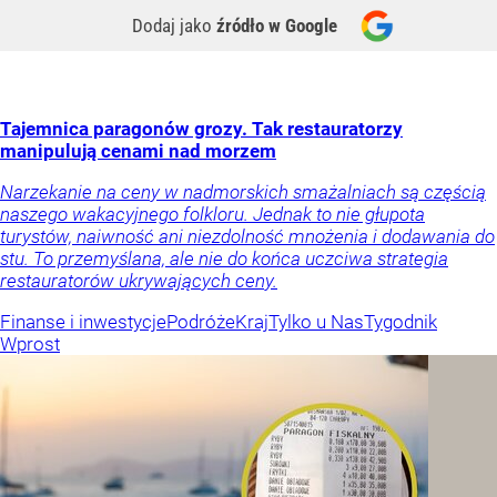
Dodaj jako
źródło w Google
Tajemnica paragonów grozy. Tak restauratorzy
manipulują cenami nad morzem
Narzekanie na ceny w nadmorskich smażalniach są częścią
naszego wakacyjnego folkloru. Jednak to nie głupota
turystów, naiwność ani niezdolność mnożenia i dodawania do
stu. To przemyślana, ale nie do końca uczciwa strategia
restauratorów ukrywających ceny.
Finanse i inwestycje
Podróże
Kraj
Tylko u Nas
Tygodnik
Wprost