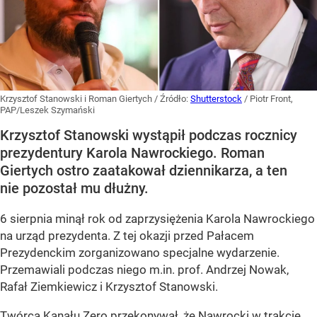
Krzysztof Stanowski i Roman Giertych
/ Źródło:
Shutterstock
/
Piotr Front,
PAP/Leszek Szymański
Krzysztof Stanowski wystąpił podczas rocznicy
prezydentury Karola Nawrockiego. Roman
Giertych ostro zaatakował dziennikarza, a ten
nie pozostał mu dłużny.
6 sierpnia minął rok od zaprzysiężenia Karola Nawrockiego
na urząd prezydenta. Z tej okazji przed Pałacem
Prezydenckim zorganizowano specjalne wydarzenie.
Przemawiali podczas niego m.in. prof. Andrzej Nowak,
Rafał Ziemkiewicz i Krzysztof Stanowski.
Twórca Kanału Zero przekonywał, że Nawrocki w trakcie