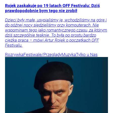
Rojek zaskakuje po 19 latach OFF Festivalu: Dziś
prawdopodobnie bym tego nie zrobił
Dzieci były małe, usypialiśmy je, wchodziliśmy na górę i
do późnej nocy siedzieliśmy przy komputerach. Nie
wspominam tego jako romantycznego czasu, za którym
dziś szczególnie tęsknię. To była po prostu bardzo
ciężka praca – mówi Artur Rojek o początkach OFF
Festivalu.
Rozrywka
Festiwale/Przeglądy
Muzyka
Tylko u Nas