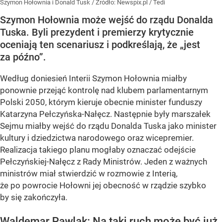
Szymon Hołownia i Donald Tusk
/ Źródło:
Newspix.pl
/
Tedi
Szymon Hołownia może wejść do rządu Donalda
Tuska. Byli prezydent i premierzy krytycznie
oceniają ten scenariusz i podkreślają, że „jest
za późno”.
Według doniesień Interii Szymon Hołownia miałby
ponownie przejąć kontrolę nad klubem parlamentarnym
Polski 2050, którym kieruje obecnie minister funduszy
Katarzyna Pełczyńska-Nałęcz. Następnie były marszałek
Sejmu miałby wejść do rządu Donalda Tuska jako minister
kultury i dziedzictwa narodowego oraz wicepremier.
Realizacja takiego planu mogłaby oznaczać odejście
Pełczyńskiej-Nałęcz z Rady Ministrów. Jeden z ważnych
ministrów miał stwierdzić w rozmowie z Interią,
że po powrocie Hołowni jej obecność w rządzie szybko
by się zakończyła.
Waldemar Pawlak: Na taki ruch może być już