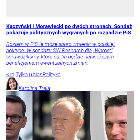
Kaczyński i Morawiecki po dwóch stronach. Sondaż
pokazuje politycznych wygranych po rozpadzie PiS
Rozłam w PiS-ie może sporo zmienić w polskiej
polityce. W sondażu SW Research dla „Wprost”
sprawdziliśmy, która partia będzie największym
beneficjentem ewentualnych zmian.
Kraj
Tylko u Nas
Polityka
Karolina
Trela