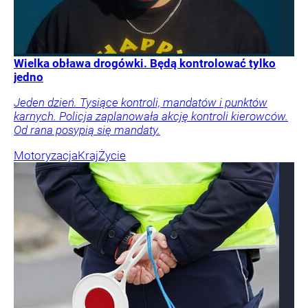
Wielka obława drogówki. Będą kontrolować tylko
jedno
Jeden dzień. Tysiące kontroli, mandatów i punktów
karnych. Policja zaplanowała akcję kontroli kierowców.
Od rana posypią się mandaty.
Motoryzacja
Kraj
Życie