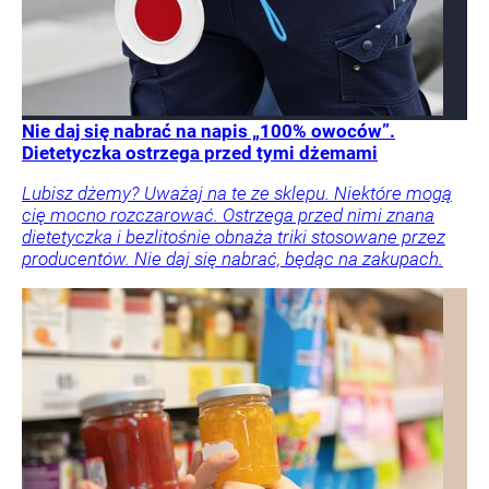
Nie daj się nabrać na napis „100% owoców”.
Dietetyczka ostrzega przed tymi dżemami
Lubisz dżemy? Uważaj na te ze sklepu. Niektóre mogą
cię mocno rozczarować. Ostrzega przed nimi znana
dietetyczka i bezlitośnie obnaża triki stosowane przez
producentów. Nie daj się nabrać, będąc na zakupach.