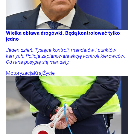
Wielka obława drogówki. Będą kontrolować tylko
jedno
Jeden dzień. Tysiące kontroli, mandatów i punktów
karnych. Policja zaplanowała akcję kontroli kierowców.
Od rana posypią się mandaty.
Motoryzacja
Kraj
Życie