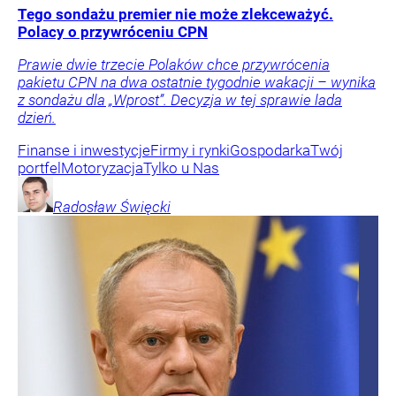
Tego sondażu premier nie może zlekceważyć.
Polacy o przywróceniu CPN
Prawie dwie trzecie Polaków chce przywrócenia
pakietu CPN na dwa ostatnie tygodnie wakacji – wynika
z sondażu dla „Wprost”. Decyzja w tej sprawie lada
dzień.
Finanse i inwestycje
Firmy i rynki
Gospodarka
Twój
portfel
Motoryzacja
Tylko u Nas
Radosław
Święcki