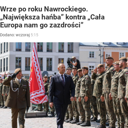
Wrze po roku Nawrockiego.
„Największa hańba” kontra „Cała
Europa nam go zazdrości”
Dodano:
wczoraj
5:15