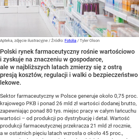
Apteka, zdjęcie ilustracyjne
/ Źródło:
Fotolia
/
Tyler Olson
Polski rynek farmaceutyczny rośnie wartościowo
i zyskuje na znaczeniu w gospodarce,
ale w najbliższych latach zmierzy się z ostrą
presją kosztów, regulacji i walki o bezpieczeństwo
lekowe.
Sektor farmaceutyczny w Polsce generuje około 0,75 proc.
krajowego PKB i ponad 26 mld zł wartości dodanej brutto,
zapewniając ponad 80 tys. miejsc pracy w całym łańcuchu
wartości – od produkcji po dystrybucję i detal. Wartość
produkcji farmaceutycznej przekracza 21 mld zł rocznie,
a w ostatnich pięciu latach wzrosła o około 45 proc.,