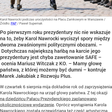
Karol Nawrocki podczas uroczystości na Placu Zamkowym w Warszawie
/
Źródło:
PAP
/
Paweł Supernak
Po pierwszym roku prezydentury nic nie wskazuje
na to, żeby Karol Nawrocki wyciszył spory między
dwoma zwaśnionymi politycznymi obozami. –
Dotychczas największą hańbą na karcie jego
prezydentury jest chyba zawetowanie SAFE –
ocenia Mariusz Witczak z KO. – Mamy głowę
państwa, z której możemy być dumni – kontruje
Marek Jakubiak z Rozwoju Plus.
W czwartek 6 sierpnia mija dokładnie rok od zaprzysiężenia
Karola Nawrockiego na urząd głowy państwa. Z tej okazji
na dziedzińcu Pałacu Prezydenckiego zaplanowano
okolicznościowe wydarzenie
. Oprócz wystąpienia Karola
Nawrockiego została przewidziana też część artystyczna