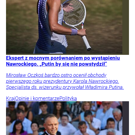
Ekspert z mocnym porównaniem po wystąpieniu
Nawrockiego. „Putin by się nie powstydził”
Mirosław Oczkoś bardzo ostro ocenił obchody
pierwszego roku prezydentury Karola Nawrockiego.
Specjalista ds. wizerunku przywołał Władimira Putina.
Kraj
Opinie i komentarze
Polityka