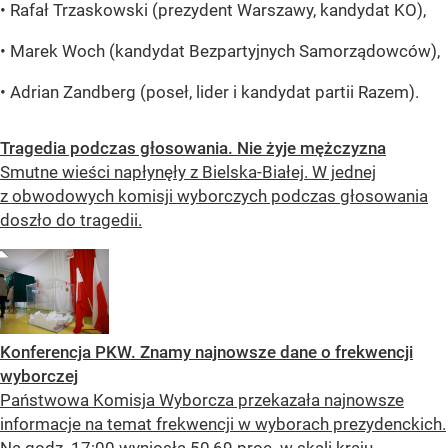
• Rafał Trzaskowski (prezydent Warszawy, kandydat KO),
• Marek Woch (kandydat Bezpartyjnych Samorządowców),
• Adrian Zandberg (poseł, lider i kandydat partii Razem).
Tragedia podczas głosowania. Nie żyje mężczyzna
Smutne wieści napłynęły z Bielska-Białej. W jednej
z obwodowych komisji wyborczych podczas głosowania
doszło do tragedii.
Konferencja PKW. Znamy najnowsze dane o frekwencji
wyborczej
Państwowa Komisja Wyborcza przekazała najnowsze
informacje na temat frekwencji w wyborach prezydenckich.