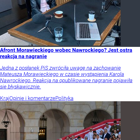
Afront Morawieckiego wobec Nawrockiego? Jest ostra
reakcja na nagranie
Jedna z posłanek PiS zwróciła uwagę na zachowanie
Mateusza Morawieckiego w czasie wystąpienia Karola
Nawrockiego. Reakcja na opublikowane nagranie pojawiła
się błyskawicznie.
Kraj
Opinie i komentarze
Polityka