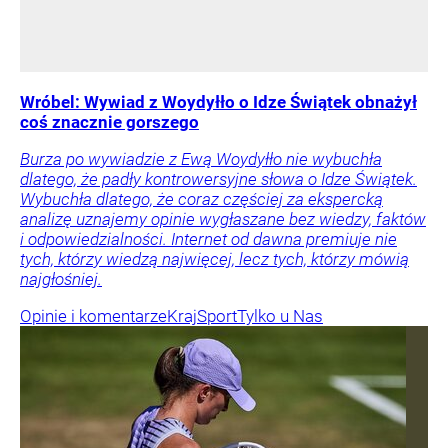
Wróbel: Wywiad z Woydyłło o Idze Świątek obnażył
coś znacznie gorszego
Burza po wywiadzie z Ewą Woydyłło nie wybuchła
dlatego, że padły kontrowersyjne słowa o Idze Świątek.
Wybuchła dlatego, że coraz częściej za ekspercką
analizę uznajemy opinie wygłaszane bez wiedzy, faktów
i odpowiedzialności. Internet od dawna premiuje nie
tych, którzy wiedzą najwięcej, lecz tych, którzy mówią
najgłośniej.
Opinie i komentarze
Kraj
Sport
Tylko u Nas