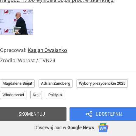
Na godz. 17:00 wyniosła 50,69 proc. w skali kraju.
Opracował:
Kasjan Owsianko
Źródło:
Wprost
/
TVN24
Magdalena Biejat
Adrian Zandberg
Wybory prezydenckie 2025
Wiadomości
Kraj
Polityka
SKOMENTUJ
UDOSTĘPNIJ
Obserwuj nas
w
Google News