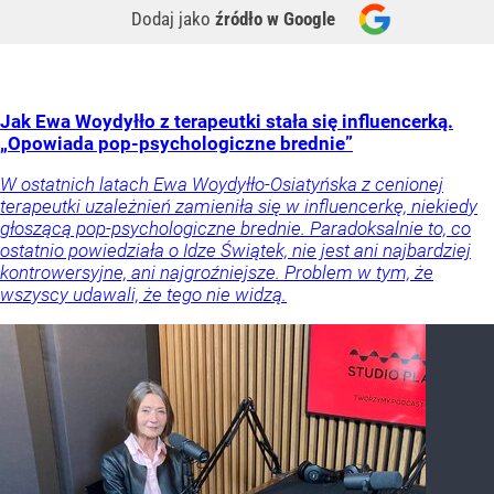
Dodaj jako
źródło w Google
Jak Ewa Woydyłło z terapeutki stała się influencerką.
„Opowiada pop-psychologiczne brednie”
W ostatnich latach Ewa Woydyłło-Osiatyńska z cenionej
terapeutki uzależnień zamieniła się w influencerkę, niekiedy
głoszącą pop-psychologiczne brednie. Paradoksalnie to, co
ostatnio powiedziała o Idze Świątek, nie jest ani najbardziej
kontrowersyjne, ani najgroźniejsze. Problem w tym, że
wszyscy udawali, że tego nie widzą.