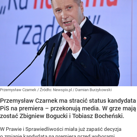
Przemysław Czarnek
/ Źródło:
Newspix.pl
/
Damian Burzykowski
Przemysław Czarnek ma stracić status kandydata
PiS na premiera – przekonują media. W grze mają
zostać Zbigniew Bogucki i Tobiasz Bocheński.
W Prawie i Sprawiedliwości miała już zapaść decyzja
o zmianie kandydata na premiera przed wyborami