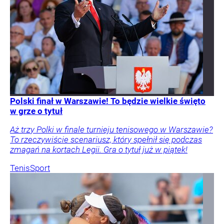
Polski finał w Warszawie! To będzie wielkie święto
w grze o tytuł
Aż trzy Polki w finale turnieju tenisowego w Warszawie?
To rzeczywiście scenariusz, który spełnił się podczas
zmagań na kortach Legii. Gra o tytuł już w piątek!
Tenis
Sport