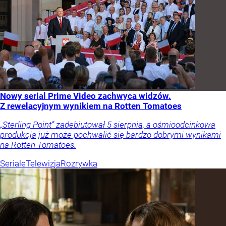
Nowy serial Prime Video zachwyca widzów.
Z rewelacyjnym wynikiem na Rotten Tomatoes
„Sterling Point” zadebiutował 5 sierpnia, a ośmioodcinkowa
produkcja już może pochwalić się bardzo dobrymi wynikami
na Rotten Tomatoes.
Seriale
Telewizja
Rozrywka