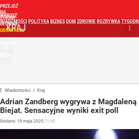
PRZEJDŹ
NA
WPROST
STRONĘ
WIADOMOŚCI
POLITYKA
BIZNES
DOM
ZDROWIE
ROZRYWKA
TYGODN
GŁÓWNĄ
KRAJ
UBSKRYBUJ
ZALOGUJ
MENU
Wiadomości
/
Kraj
Adrian Zandberg wygrywa z Magdaleną
Biejat. Sensacyjne wyniki exit poll
Dodano:
18
maja
2025
21:00