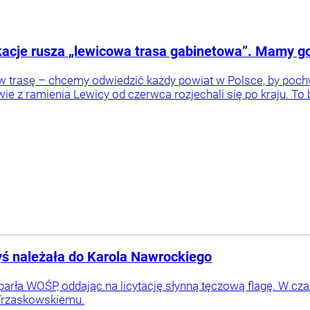
acje rusza „lewicowa trasa gabinetowa”. Mamy got
trasę – chcemy odwiedzić każdy powiat w Polsce, by pochwal
ie z ramienia Lewicy od czerwca rozjechali się po kraju. To b
dyś należała do Karola Nawrockiego
arła WOŚP, oddając na licytację słynną tęczową flagę. W cza
 Trzaskowskiemu.