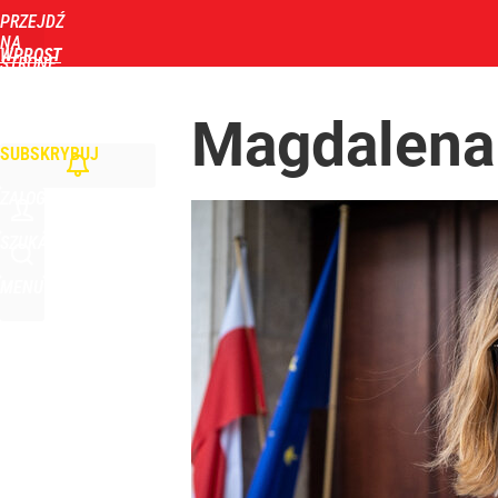
PRZEJDŹ
NA
WPROST
STRONĘ
GŁÓWNĄ
WIADOMOŚCI
POLITYKA
BIZNES
DOM
ZDROWIE
ROZRYWKA
TYGOD
Magdalena 
SUBSKRYBUJ
ZALOGUJ
SZUKAJ
MENU