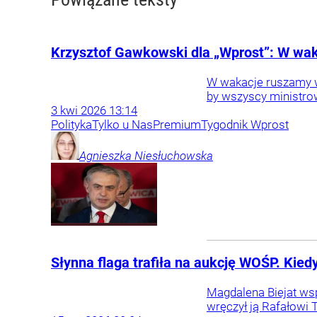
Krzysztof Gawkowski dla „Wprost”: W wak
W wakacje ruszamy w 
by wszyscy ministrow
3
kwi
2026
13:14
Polityka
Tylko u Nas
Premium
Tygodnik Wprost
Agnieszka
Niesłuchowska
Słynna flaga trafiła na aukcję WOŚP. Kie
Magdalena Biejat wsp
wręczył ją Rafałowi