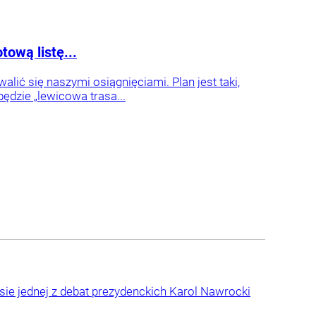
ową listę...
ić się naszymi osiągnięciami. Plan jest taki,
ędzie „lewicowa trasa...
sie jednej z debat prezydenckich Karol Nawrocki