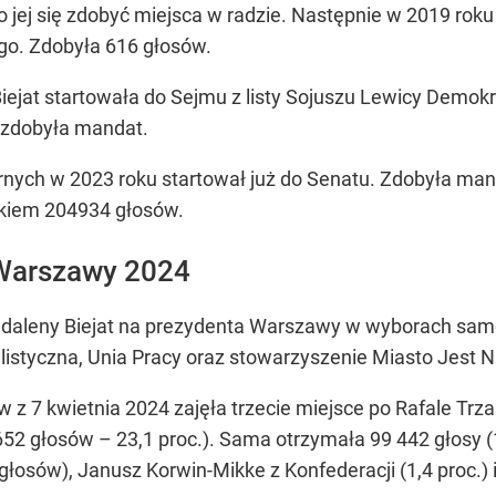
 jej się zdobyć miejsca w radzie. Następnie w 2019 roku 
go. Zdobyła 616 głosów.
jat startowała do Sejmu z listy Sojuszu Lewicy Demokr
 zdobyła mandat.
nych w 2023 roku startował już do Senatu. Zdobyła ma
kiem 204934 głosów.
 Warszawy 2024
gdaleny Biejat na prezydenta Warszawy w wyborach sam
listyczna, Unia Pracy oraz stowarzyszenie Miasto Jest 
w z 7 kwietnia 2024 zajęła trzecie miejsce po Rafale Tr
652 głosów – 23,1 proc.). Sama otrzymała 99 442 głosy (
 głosów), Janusz Korwin-Mikke z Konfederacji (1,4 proc.