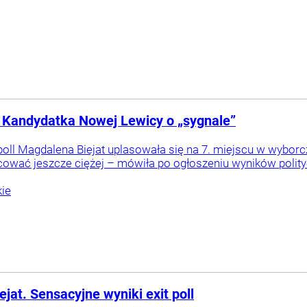
 Kandydatka Nowej Lewicy o „sygnale”
poll Magdalena Biejat uplasowała się na 7. miejscu w wyborc
cować jeszcze ciężej – mówiła po ogłoszeniu wyników polity
ie
at. Sensacyjne wyniki exit poll