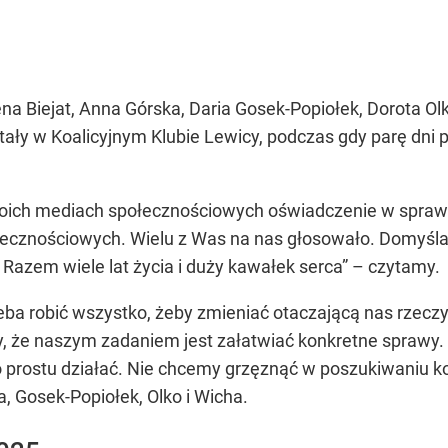
a Biejat, Anna Górska, Daria Gosek-Popiołek, Dorota Ol
ły w Koalicyjnym Klubie Lewicy, podczas gdy parę dni póź
oich mediach społecznościowych oświadczenie w sprawie
ecznościowych. Wielu z Was na nas głosowało. Domyślacie
 Razem wiele lat życia i duży kawałek serca” – czytamy.
ba robić wszystko, żeby zmieniać otaczającą nas rzeczywi
y, że naszym zadaniem jest załatwiać konkretne sprawy. 
 po prostu działać. Nie chcemy grzęznąć w poszukiwaniu 
a, Gosek-Popiołek, Olko i Wicha.