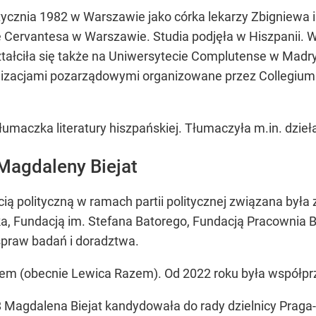
stycznia 1982 w Warszawie jako córka lekarzy Zbigniewa 
Cervantesa w Warszawie. Studia podjęła w Hiszpanii. W
tałciła się także na Uniwersytecie Complutense w Madry
zacjami pozarządowymi organizowane przez Collegium C
maczka literatury hiszpańskiej. Tłumaczyła m.in. dzieła J
 Magdaleny Biejat
cią polityczną w ramach partii politycznej związana była
, Fundacją im. Stefana Batorego, Fundacją Pracownia Ba
 spraw badań i doradztwa.
zem (obecnie Lewica Razem). Od 2022 roku była współprz
agdalena Biejat kandydowała do rady dzielnicy Praga-