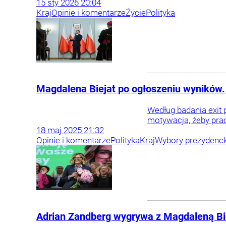
15
sty
2026
20:04
Kraj
Opinie i komentarze
Życie
Polityka
Magdalena Biejat po ogłoszeniu wyników.
Według badania exit 
motywacja, żeby pra
18
maj
2025
21:32
Opinie i komentarze
Polityka
Kraj
Wybory prezydenck
Adrian Zandberg wygrywa z Magdaleną Biej