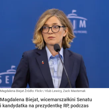
Magdalena Biejat
Źródło:
Flickr
/
Klub Lewicy, Zack Masternak
Magdalena Biejat, wicemarszałkini Senatu
i kandydatka na prezydentkę RP, podczas