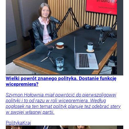
Wielki powrót znanego polityka. Dostanie funkcję
wicepremiera?
Szymon Hołownia miał powrócić do pierwszoligowej
polityki i to od razu w roli wicepremiera. Według
pogłosek na ten temat polityk planuje też odebrać stery
w swojej własnej partii.
Polityka
Kraj