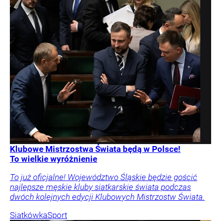
Klubowe Mistrzostwa Świata będą w Polsce!
To wielkie wyróżnienie
To już oficjalne! Województwo Śląskie będzie gościć
najlepsze męskie kluby siatkarskie świata podczas
dwóch kolejnych edycji Klubowych Mistrzostw Świata.
Siatkówka
Sport