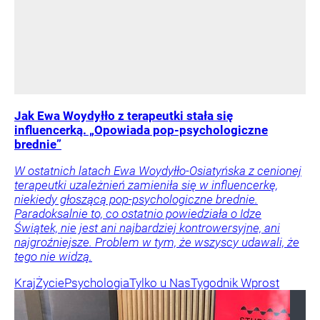
Jak Ewa Woydyłło z terapeutki stała się
influencerką. „Opowiada pop-psychologiczne
brednie”
W ostatnich latach Ewa Woydyłło-Osiatyńska z cenionej
terapeutki uzależnień zamieniła się w influencerkę,
niekiedy głoszącą pop-psychologiczne brednie.
Paradoksalnie to, co ostatnio powiedziała o Idze
Świątek, nie jest ani najbardziej kontrowersyjne, ani
najgroźniejsze. Problem w tym, że wszyscy udawali, że
tego nie widzą.
Kraj
Życie
Psychologia
Tylko u Nas
Tygodnik Wprost