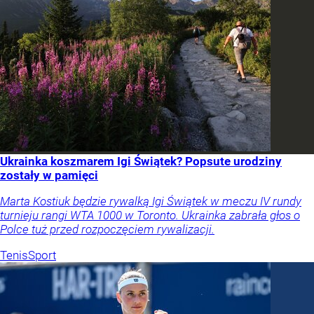
Ukrainka koszmarem Igi Świątek? Popsute urodziny
zostały w pamięci
Marta Kostiuk będzie rywalką Igi Świątek w meczu IV rundy
turnieju rangi WTA 1000 w Toronto. Ukrainka zabrała głos o
Polce tuż przed rozpoczęciem rywalizacji.
Tenis
Sport