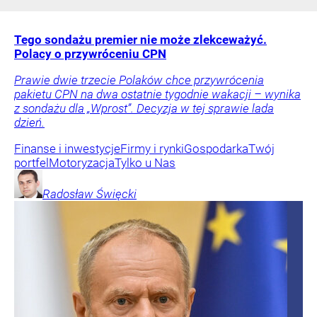
Tego sondażu premier nie może zlekceważyć.
Polacy o przywróceniu CPN
Prawie dwie trzecie Polaków chce przywrócenia
pakietu CPN na dwa ostatnie tygodnie wakacji – wynika
z sondażu dla „Wprost”. Decyzja w tej sprawie lada
dzień.
Finanse i inwestycje
Firmy i rynki
Gospodarka
Twój
portfel
Motoryzacja
Tylko u Nas
Radosław
Święcki