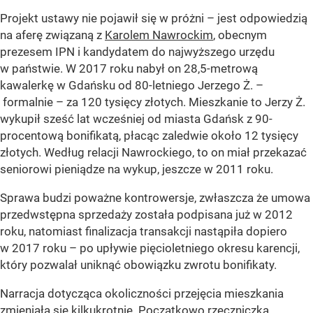
Projekt ustawy nie pojawił się w próżni – jest odpowiedzią
na aferę związaną z
Karolem Nawrockim
, obecnym
prezesem IPN i kandydatem do najwyższego urzędu
w państwie. W 2017 roku nabył on 28,5-metrową
kawalerkę w Gdańsku od 80-letniego Jerzego Ż. –
formalnie – za 120 tysięcy złotych. Mieszkanie to Jerzy Ż.
wykupił sześć lat wcześniej od miasta Gdańsk z 90-
procentową bonifikatą, płacąc zaledwie około 12 tysięcy
złotych. Według relacji Nawrockiego, to on miał przekazać
seniorowi pieniądze na wykup, jeszcze w 2011 roku.
Sprawa budzi poważne kontrowersje, zwłaszcza że umowa
przedwstępna sprzedaży została podpisana już w 2012
roku, natomiast finalizacja transakcji nastąpiła dopiero
w 2017 roku – po upływie pięcioletniego okresu karencji,
który pozwalał uniknąć obowiązku zwrotu bonifikaty.
Narracja dotycząca okoliczności przejęcia mieszkania
zmieniała się kilkukrotnie. Początkowo rzeczniczka