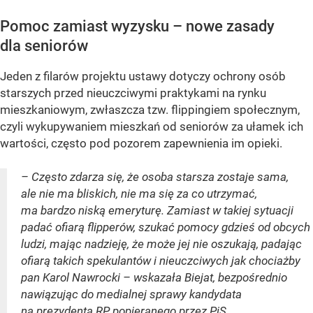
Pomoc zamiast wyzysku – nowe zasady
dla seniorów
Jeden z filarów projektu ustawy dotyczy ochrony osób
starszych przed nieuczciwymi praktykami na rynku
mieszkaniowym, zwłaszcza tzw. flippingiem społecznym,
czyli wykupywaniem mieszkań od seniorów za ułamek ich
wartości, często pod pozorem zapewnienia im opieki.
– Często zdarza się, że osoba starsza zostaje sama,
ale nie ma bliskich, nie ma się za co utrzymać,
ma bardzo niską emeryturę. Zamiast w takiej sytuacji
padać ofiarą flipperów, szukać pomocy gdzieś od obcych
ludzi, mając nadzieję, że może jej nie oszukają, padając
ofiarą takich spekulantów i nieuczciwych jak chociażby
pan Karol Nawrocki – wskazała Biejat, bezpośrednio
nawiązując do medialnej sprawy kandydata
na prezydenta RP popieranego przez PiS.