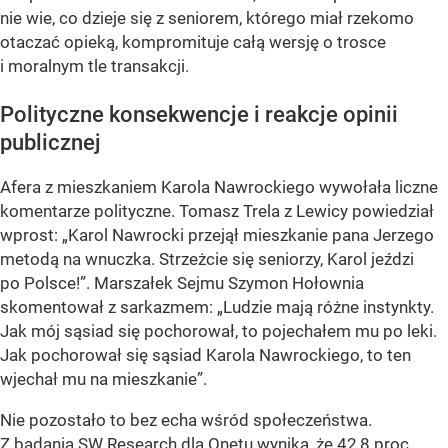
nie wie, co dzieje się z seniorem, którego miał rzekomo
otaczać opieką, kompromituje całą wersję o trosce
i moralnym tle transakcji.
Polityczne konsekwencje i reakcje opinii
publicznej
Afera z mieszkaniem Karola Nawrockiego wywołała liczne
komentarze polityczne. Tomasz Trela z Lewicy powiedział
wprost: „Karol Nawrocki przejął mieszkanie pana Jerzego
metodą na wnuczka. Strzeżcie się seniorzy, Karol jeździ
po Polsce!”. Marszałek Sejmu Szymon Hołownia
skomentował z sarkazmem: „Ludzie mają różne instynkty.
Jak mój sąsiad się pochorował, to pojechałem mu po leki.
Jak pochorował się sąsiad Karola Nawrockiego, to ten
wjechał mu na mieszkanie”.
Nie pozostało to bez echa wśród społeczeństwa.
Z badania SW Research dla Onetu wynika, że 42,8 proc.