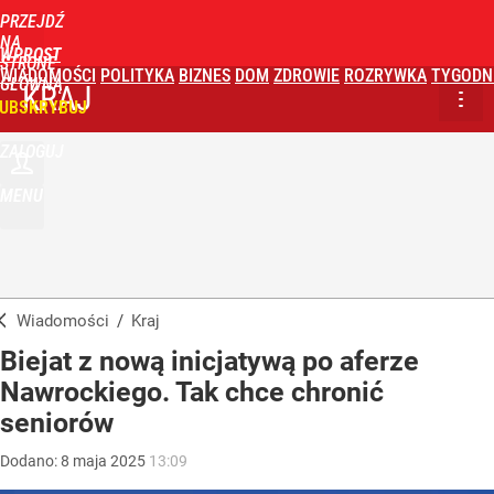
PRZEJDŹ
NA
WPROST
STRONĘ
WIADOMOŚCI
POLITYKA
BIZNES
DOM
ZDROWIE
ROZRYWKA
TYGODN
GŁÓWNĄ
KRAJ
UBSKRYBUJ
ZALOGUJ
MENU
Wiadomości
/
Kraj
Biejat z nową inicjatywą po aferze
Nawrockiego. Tak chce chronić
seniorów
Dodano:
8
maja
2025
13:09