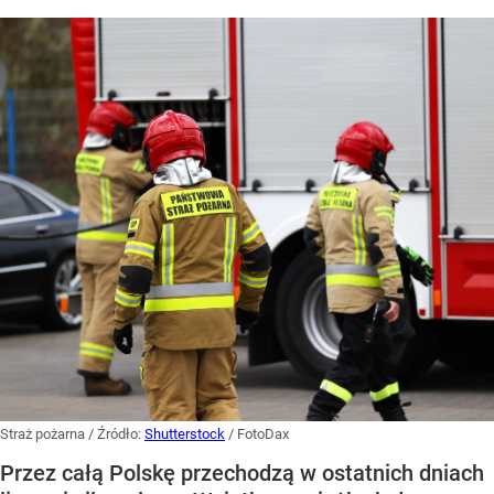
Straż pożarna
/ Źródło:
Shutterstock
/
FotoDax
Przez całą Polskę przechodzą w ostatnich dniach