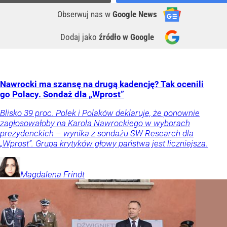
Obserwuj nas
w
Google News
Dodaj jako
źródło w Google
Nawrocki ma szansę na drugą kadencję? Tak ocenili
go Polacy. Sondaż dla „Wprost”
Blisko 39 proc. Polek i Polaków deklaruje, że ponownie
zagłosowałoby na Karola Nawrockiego w wyborach
prezydenckich – wynika z sondażu SW Research dla
„Wprost”. Grupa krytyków głowy państwa jest liczniejsza.
Magdalena
Frindt