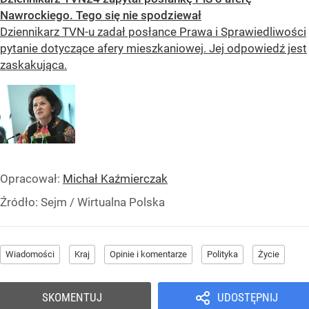
Nawrockiego. Tego się nie spodziewał
Dziennikarz TVN-u zadał posłance Prawa i Sprawiedliwości
pytanie dotyczące afery mieszkaniowej. Jej odpowiedź jest
zaskakująca.
Opracował:
Michał Kaźmierczak
Źródło:
Sejm
/
Wirtualna Polska
Wiadomości
Kraj
Opinie i komentarze
Polityka
Życie
SKOMENTUJ
UDOSTĘPNIJ