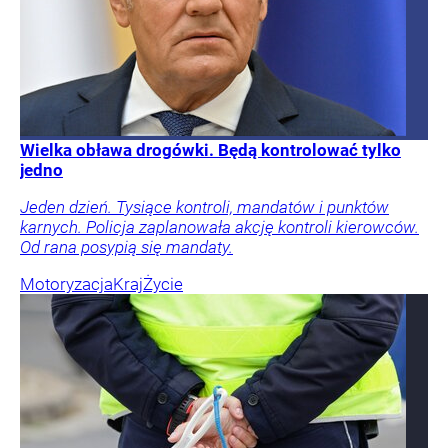
Wielka obława drogówki. Będą kontrolować tylko
jedno
Jeden dzień. Tysiące kontroli, mandatów i punktów
karnych. Policja zaplanowała akcję kontroli kierowców.
Od rana posypią się mandaty.
Motoryzacja
Kraj
Życie