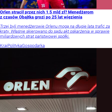
Orlen stracił przez nich 1,5 mld zł? Menedżerom
z czasów Obajtka grozi po 25 lat więzienia
Trzej byli menedżerowie Orlenu mogą na długie lata trafić za
kraty. Właśnie skierowano do sądu akt oskarżenia w sprawie
miliardowych strat państwowej spółki.
Kraj
Polityka
Gospodarka