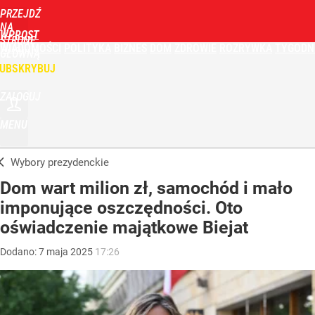
PRZEJDŹ
NA
WPROST
STRONĘ
WIADOMOŚCI
POLITYKA
BIZNES
DOM
ZDROWIE
ROZRYWKA
TYGODN
GŁÓWNĄ
UBSKRYBUJ
ZALOGUJ
MENU
Wybory prezydenckie
Dom wart milion zł, samochód i mało
imponujące oszczędności. Oto
oświadczenie majątkowe Biejat
Dodano:
7
maja
2025
17:26