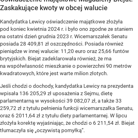
Zaskakujące kwoty w obcej walucie
Kandydatka Lewicy oświadczenie majątkowe złożyła
pod koniec kwietnia 2024 r. i było ono zgodne ze staniem
na ostatni dzień grudnia 2023 r. Wicemarszałek Senatu
posiada 28 409,81 zł oszczędności. Posiada również
pieniądze w innej walucie: 11,20 euro oraz 25,66 funtów
brytyjskich. Biejat zadeklarowała również, że ma
na współwłasność mieszkanie o powierzchni 90 metrów
kwadratowych, które jest warte milion złotych.
Jeśli chodzi o dochody, kandydatka Lewicy na prezydenta
wpisała 136 205,29 zł uposażenia z Sejmu, dietę
parlamentarną w wysokości 39 082,07 zł, a także 33
259,72 zł z tytułu pełnienia funkcji wicemarszałka Senatu,
oraz 6 2011,64 zł z tytułu diety parlamentarnej. W lipcu
złożyła korektę wyjaśniając, że chodzi o 6 211,54 zł. Biejat
tłumaczyła się „oczywistą pomyłką”.