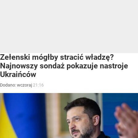
Zełenski mógłby stracić władzę?
Najnowszy sondaż pokazuje nastroje
Ukraińców
Dodano:
wczoraj
21:16