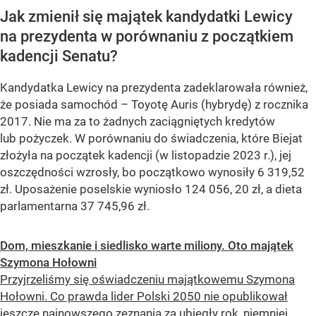
Jak zmienił się majątek kandydatki Lewicy
na prezydenta w porównaniu z początkiem
kadencji Senatu?
Kandydatka Lewicy na prezydenta zadeklarowała również,
że posiada samochód – Toyotę Auris (hybrydę) z rocznika
2017. Nie ma za to żadnych zaciągniętych kredytów
lub pożyczek. W porównaniu do świadczenia, które Biejat
złożyła na początek kadencji (w listopadzie 2023 r.), jej
oszczędności wzrosły, bo początkowo wynosiły 6 319,52
zł. Uposażenie poselskie wyniosło 124 056, 20 zł, a dieta
parlamentarna 37 745,96 zł.
Dom, mieszkanie i siedlisko warte miliony. Oto majątek
Szymona Hołowni
Przyjrzeliśmy się oświadczeniu majątkowemu Szymona
Hołowni. Co prawda lider Polski 2050 nie opublikował
jeszcze najnowszego zeznania za ubiegły rok, niemniej