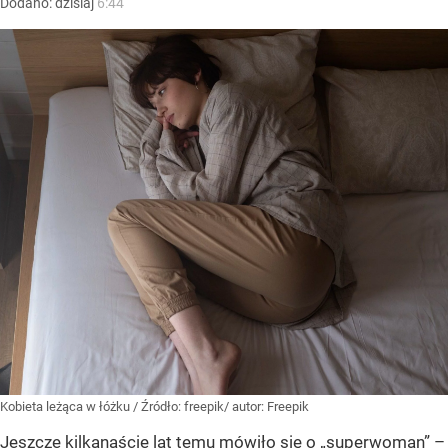
Dodano:
dzisiaj
6:44
Kobieta leżąca w łóżku
/ Źródło:
freepik/ autor: Freepik
Jeszcze kilkanaście lat temu mówiło się o „superwoman” –