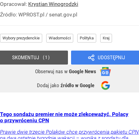
Opracował:
Krystian Winogrodzki
Źródło:
WPROST.pl
/
senat.gov.pl
Wybory prezydenckie
Wiadomości
Polityka
Kraj
SKOMENTUJ
UDOSTĘPNIJ
1
Obserwuj nas
w
Google News
Dodaj jako
źródło w Google
Tego sondażu premier nie może zlekceważyć. Polacy
o przywróceniu CPN
Prawie dwie trzecie Polaków chce przywrócenia pakietu CPN
na dwa ostatnie tygodnie wakacji – wynika z sondażu dla