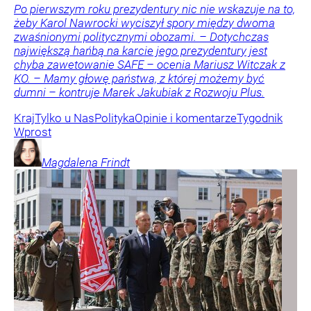
Po pierwszym roku prezydentury nic nie wskazuje na to,
żeby Karol Nawrocki wyciszył spory między dwoma
zwaśnionymi politycznymi obozami. – Dotychczas
największą hańbą na karcie jego prezydentury jest
chyba zawetowanie SAFE – ocenia Mariusz Witczak z
KO. – Mamy głowę państwa, z której możemy być
dumni – kontruje Marek Jakubiak z Rozwoju Plus.
Kraj
Tylko u Nas
Polityka
Opinie i komentarze
Tygodnik
Wprost
Magdalena
Frindt