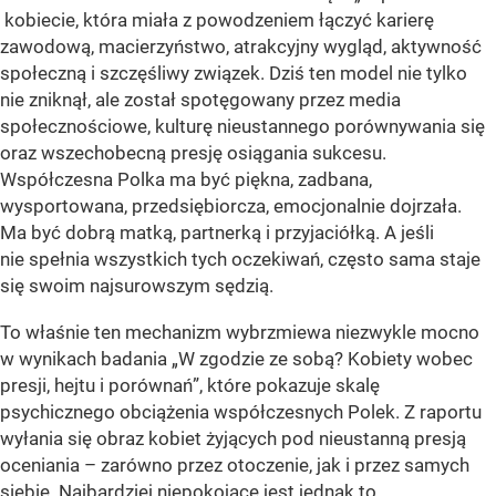
kobiecie, która miała z powodzeniem łączyć karierę
zawodową, macierzyństwo, atrakcyjny wygląd, aktywność
społeczną i szczęśliwy związek. Dziś ten model nie tylko
nie zniknął, ale został spotęgowany przez media
społecznościowe, kulturę nieustannego porównywania się
oraz wszechobecną presję osiągania sukcesu.
Współczesna Polka ma być piękna, zadbana,
wysportowana, przedsiębiorcza, emocjonalnie dojrzała.
Ma być dobrą matką, partnerką i przyjaciółką. A jeśli
nie spełnia wszystkich tych oczekiwań, często sama staje
się swoim najsurowszym sędzią.
To właśnie ten mechanizm wybrzmiewa niezwykle mocno
w wynikach badania „W zgodzie ze sobą? Kobiety wobec
presji, hejtu i porównań”, które pokazuje skalę
psychicznego obciążenia współczesnych Polek. Z raportu
wyłania się obraz kobiet żyjących pod nieustanną presją
oceniania – zarówno przez otoczenie, jak i przez samych
siebie. Najbardziej niepokojące jest jednak to,