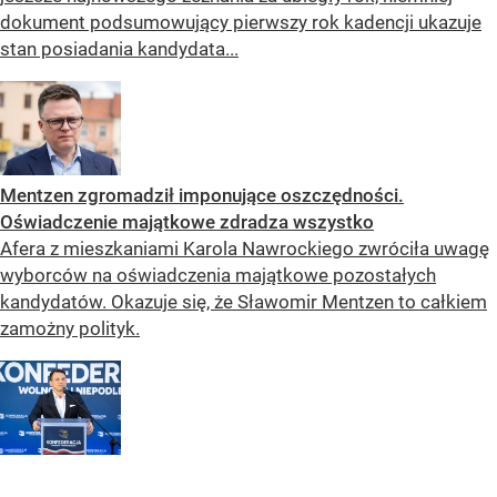
dokument podsumowujący pierwszy rok kadencji ukazuje
stan posiadania kandydata...
Mentzen zgromadził imponujące oszczędności.
Oświadczenie majątkowe zdradza wszystko
Afera z mieszkaniami Karola Nawrockiego zwróciła uwagę
wyborców na oświadczenia majątkowe pozostałych
kandydatów. Okazuje się, że Sławomir Mentzen to całkiem
zamożny polityk.