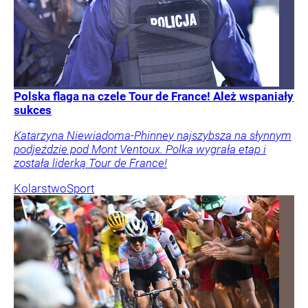
Polska flaga na czele Tour de France! Ależ wspaniały
sukces
Katarzyna Niewiadoma-Phinney najszybsza na słynnym
podjeździe pod Mont Ventoux. Polka wygrała etap i
została liderką Tour de France!
Kolarstwo
Sport