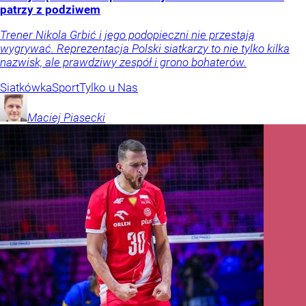
patrzy z podziwem
Trener Nikola Grbić i jego podopieczni nie przestają
wygrywać. Reprezentacja Polski siatkarzy to nie tylko kilka
nazwisk, ale prawdziwy zespół i grono bohaterów.
Siatkówka
Sport
Tylko u Nas
Maciej
Piasecki