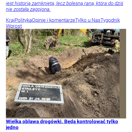
jest historią zamkniętą, lecz bolesną raną, która do dziś
nie została zagojona.
Kraj
Polityka
Opinie i komentarze
Tylko u Nas
Tygodnik
Wprost
Wielka obława drogówki. Będą kontrolować tylko
jedno