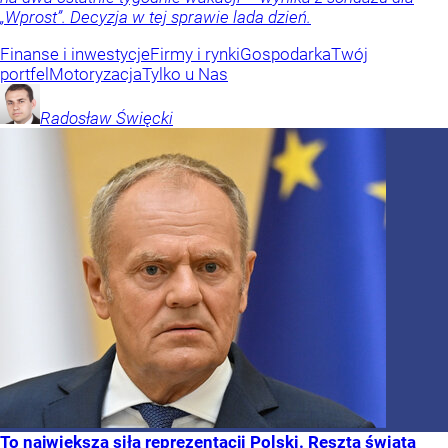
„Wprost”. Decyzja w tej sprawie lada dzień.
Finanse i inwestycje
Firmy i rynki
Gospodarka
Twój
portfel
Motoryzacja
Tylko u Nas
Radosław
Święcki
To największa siła reprezentacji Polski. Reszta świata