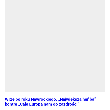
Wrze po roku Nawrockiego. „Największa hańba”
kontra „Cała Europa nam go zazdrości”