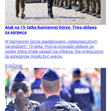
Atak na 15-latka Kamiennej Górze. Trwa obława
za sprawcą
W Kamiennej Górze zaatakowano „niebezpiecznym
narzędziem” 15-latka. Policja prowadzi obławę za
osobą, która miała napaść na chłopca. Nie wykluczono,
że agresorów mogło być więcej.
Kraj
Życie