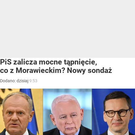
PiS zalicza mocne tąpnięcie,
co z Morawieckim? Nowy sondaż
Dodano:
dzisiaj
9:53