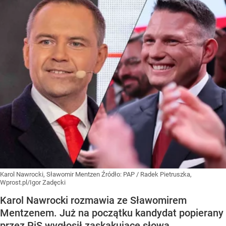
Karol Nawrocki, Sławomir Mentzen
Źródło:
PAP
/
Radek Pietruszka,
Wprost.pl/Igor Zadęcki
Karol Nawrocki rozmawia ze Sławomirem
Mentzenem. Już na początku kandydat popierany
przez PiS wygłosił zaskakujące słowa.