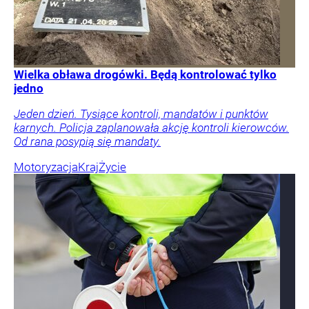
Wielka obława drogówki. Będą kontrolować tylko
jedno
Jeden dzień. Tysiące kontroli, mandatów i punktów
karnych. Policja zaplanowała akcję kontroli kierowców.
Od rana posypią się mandaty.
Motoryzacja
Kraj
Życie