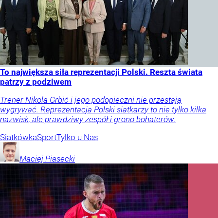
To największa siła reprezentacji Polski. Reszta świata
patrzy z podziwem
Trener Nikola Grbić i jego podopieczni nie przestają
wygrywać. Reprezentacja Polski siatkarzy to nie tylko kilka
nazwisk, ale prawdziwy zespół i grono bohaterów.
Siatkówka
Sport
Tylko u Nas
Maciej
Piasecki