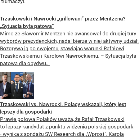
tłumaczył.
Trzaskowski i Nawrocki „grillowani” przez Mentzena?
„Sytuacja była patowa”
Mimo że Sławomir Mentzen nie awansował do drugiej tury
wyborów prezydenckich, nadal bierze w niej aktywny udział.
Rozgrywa ją po swojemu, stawiając warunki Rafałowi
Trzaskowskiemu i Karolowi Nawrockiemu. – Sytuacja była
patowa dla obydwu...
Trzaskowski vs. Nawrocki. Polacy wskazali, który jest
lepszy dla gospodarki
Prawie połowa Polaków uważa, że Rafał Trzaskowski
to lepszy kandydat z punktu widzenia polskiej gospodarki
- wynika z sondażu SW Research dla „Wprost". Karola