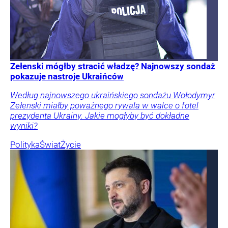
Zełenski mógłby stracić władzę? Najnowszy sondaż
pokazuje nastroje Ukraińców
Według najnowszego ukraińskiego sondażu Wołodymyr
Zełenski miałby poważnego rywala w walce o fotel
prezydenta Ukrainy. Jakie mogłyby być dokładne
wyniki?
Polityka
Świat
Życie