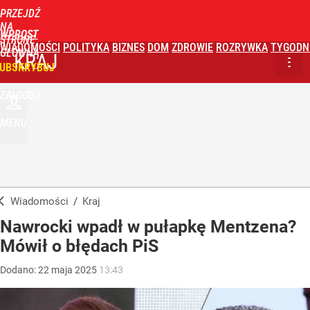
PRZEJDŹ
NA
WPROST
STRONĘ
WIADOMOŚCI
POLITYKA
BIZNES
DOM
ZDROWIE
ROZRYWKA
TYGODN
GŁÓWNĄ
KRAJ
UBSKRYBUJ
ZALOGUJ
MENU
Wiadomości
/
Kraj
Nawrocki wpadł w pułapkę Mentzena?
Mówił o błędach PiS
Dodano:
22
maja
2025
13:43