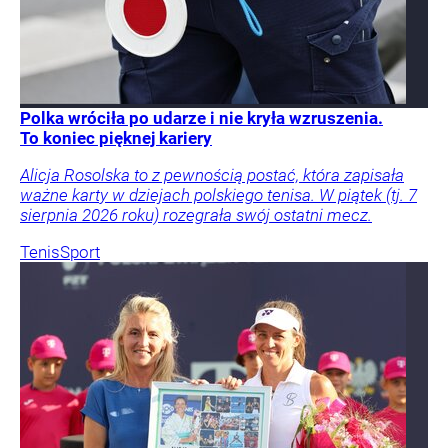
Polka wróciła po udarze i nie kryła wzruszenia.
To koniec pięknej kariery
Alicja Rosolska to z pewnością postać, która zapisała
ważne karty w dziejach polskiego tenisa. W piątek (tj. 7
sierpnia 2026 roku) rozegrała swój ostatni mecz.
Tenis
Sport