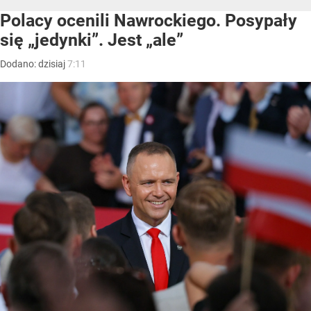
Polacy ocenili Nawrockiego. Posypały
się „jedynki”. Jest „ale”
Dodano:
dzisiaj
7:11