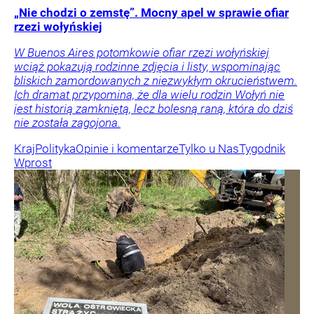
„Nie chodzi o zemstę”. Mocny apel w sprawie ofiar
rzezi wołyńskiej
W Buenos Aires potomkowie ofiar rzezi wołyńskiej
wciąż pokazują rodzinne zdjęcia i listy, wspominając
bliskich zamordowanych z niezwykłym okrucieństwem.
Ich dramat przypomina, że dla wielu rodzin Wołyń nie
jest historią zamkniętą, lecz bolesną raną, która do dziś
nie została zagojona.
Kraj
Polityka
Opinie i komentarze
Tylko u Nas
Tygodnik
Wprost