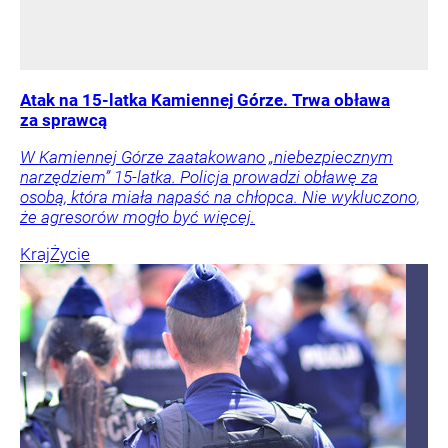
Atak na 15-latka Kamiennej Górze. Trwa obława
za sprawcą
W Kamiennej Górze zaatakowano „niebezpiecznym
narzędziem” 15-latka. Policja prowadzi obławę za
osobą, która miała napaść na chłopca. Nie wykluczono,
że agresorów mogło być więcej.
Kraj
Życie