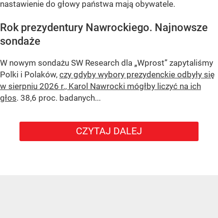
nastawienie do głowy państwa mają obywatele.
Rok prezydentury Nawrockiego. Najnowsze
sondaże
W nowym sondażu
SW Research
dla „Wprost” zapytaliśmy
Polki i Polaków,
czy gdyby wybory prezydenckie odbyły się
w sierpniu 2026 r., Karol Nawrocki mógłby liczyć na ich
głos
. 38,6 proc. badanych...
CZYTAJ DALEJ