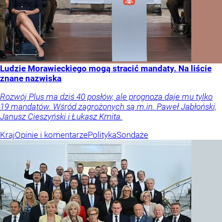
Ludzie Morawieckiego mogą stracić mandaty. Na liście
znane nazwiska
Rozwój Plus ma dziś 40 posłów, ale prognoza daje mu tylko
19 mandatów. Wśród zagrożonych są m.in. Paweł Jabłoński,
Janusz Cieszyński i Łukasz Kmita.
Kraj
Opinie i komentarze
Polityka
Sondaże