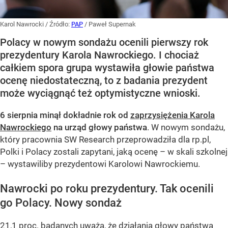
Karol Nawrocki
/ Źródło:
PAP
/
Paweł Supernak
Polacy w nowym sondażu ocenili pierwszy rok
prezydentury Karola Nawrockiego. I chociaż
całkiem spora grupa wystawiła głowie państwa
ocenę niedostateczną, to z badania prezydent
może wyciągnąć też optymistyczne wnioski.
6 sierpnia minął dokładnie rok od
zaprzysiężenia Karola
Nawrockiego
na urząd głowy państwa
. W nowym sondażu,
który pracownia SW Research przeprowadziła dla rp.pl,
Polki i Polacy zostali zapytani, jaką ocenę – w skali szkolnej
– wystawiliby prezydentowi Karolowi Nawrockiemu.
Nawrocki po roku prezydentury. Tak ocenili
go Polacy. Nowy sondaż
21,1 proc. badanych uważa, że działania głowy państwa