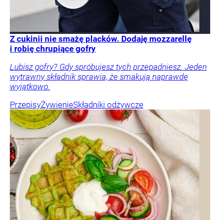
Z cukinii nie smażę placków. Dodaję mozzarellę
i robię chrupiące gofry
Lubisz gofry? Gdy spróbujesz tych przepadniesz. Jeden
wytrawny składnik sprawia, że smakują naprawdę
wyjątkowo.
Przepisy
Żywienie
Składniki odżywcze