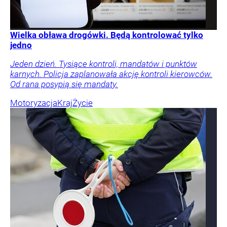
Wielka obława drogówki. Będą kontrolować tylko
jedno
Jeden dzień. Tysiące kontroli, mandatów i punktów
karnych. Policja zaplanowała akcję kontroli kierowców.
Od rana posypią się mandaty.
Motoryzacja
Kraj
Życie