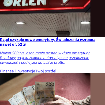
Rząd szykuje nowe emerytury. Świadczenia wzrosną
nawet o 552 zł
Nawet 200 tys. osób może dostać wyższe emerytury.
Rządowy projekt zakłada automatyczne przeliczenie
świadczeń i podwyżki do 552 zł brutto.
Finanse i inwestycje
Twój portfel