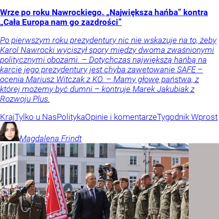
Wrze po roku Nawrockiego. „Największa hańba” kontra
„Cała Europa nam go zazdrości”
Po pierwszym roku prezydentury nic nie wskazuje na to, żeby
Karol Nawrocki wyciszył spory między dwoma zwaśnionymi
politycznymi obozami. – Dotychczas największą hańbą na
karcie jego prezydentury jest chyba zawetowanie SAFE –
ocenia Mariusz Witczak z KO. – Mamy głowę państwa, z
której możemy być dumni – kontruje Marek Jakubiak z
Rozwoju Plus.
Kraj
Tylko u Nas
Polityka
Opinie i komentarze
Tygodnik Wprost
Magdalena
Frindt