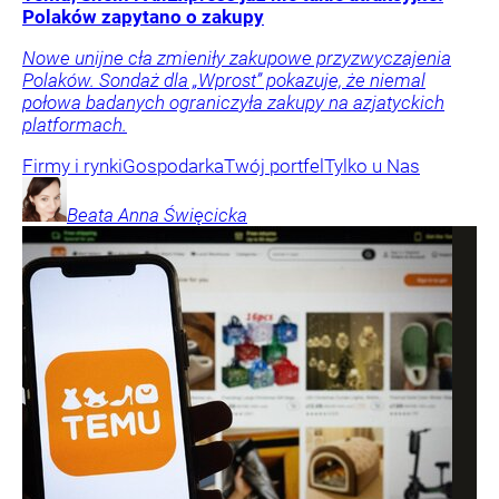
Polaków zapytano o zakupy
Nowe unijne cła zmieniły zakupowe przyzwyczajenia
Polaków. Sondaż dla „Wprost” pokazuje, że niemal
połowa badanych ograniczyła zakupy na azjatyckich
platformach.
Firmy i rynki
Gospodarka
Twój portfel
Tylko u Nas
Beata Anna
Święcicka