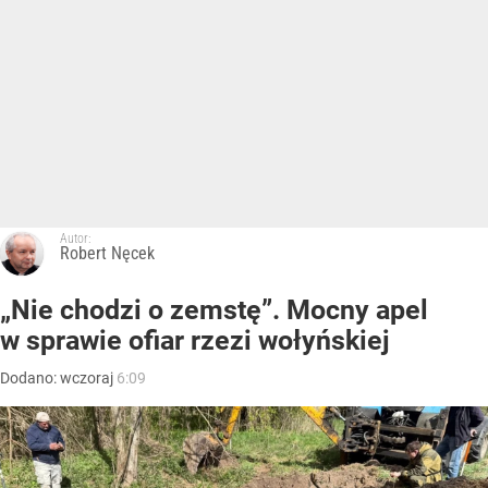
Autor:
Robert Nęcek
„Nie chodzi o zemstę”. Mocny apel
w sprawie ofiar rzezi wołyńskiej
Dodano:
wczoraj
6:09