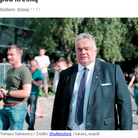
Dodano:
dzisiaj
11:51
Tomasz Sakiewicz
/ Źródło:
Shutterstock
/
lukasz_wojcik