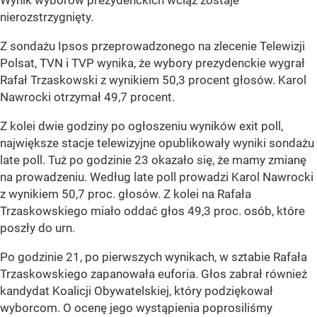
Wynik wyborów prezydenckich wciąż zostaje
nierozstrzygnięty.
Z sondażu Ipsos przeprowadzonego na zlecenie Telewizji
Polsat, TVN i TVP wynika, że wybory prezydenckie wygrał
Rafał Trzaskowski z wynikiem 50,3 procent głosów. Karol
Nawrocki otrzymał 49,7 procent.
Z kolei dwie godziny po ogłoszeniu wyników exit poll,
największe stacje telewizyjne opublikowały wyniki sondażu
late poll. Tuż po godzinie 23 okazało się, że mamy zmianę
na prowadzeniu. Według late poll prowadzi Karol Nawrocki
z wynikiem 50,7 proc. głosów. Z kolei na Rafała
Trzaskowskiego miało oddać głos 49,3 proc. osób, które
poszły do urn.
Po godzinie 21, po pierwszych wynikach, w sztabie Rafała
Trzaskowskiego zapanowała euforia. Głos zabrał również
kandydat Koalicji Obywatelskiej, który podziękował
wyborcom. O ocenę jego wystąpienia poprosiliśmy