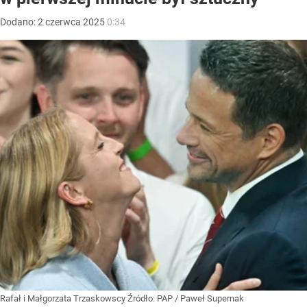
Dodano:
2
czerwca
2025
0:34
Rafał i Małgorzata Trzaskowscy
Źródło:
PAP
/
Paweł Supernak