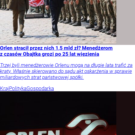
Orlen stracił przez nich 1,5 mld zł? Menedżerom
z czasów Obajtka grozi po 25 lat więzienia
Trzej byli menedżerowie Orlenu mogą na długie lata trafić za
kraty. Właśnie skierowano do sądu akt oskarżenia w sprawie
miliardowych strat państwowej spółki.
Kraj
Polityka
Gospodarka