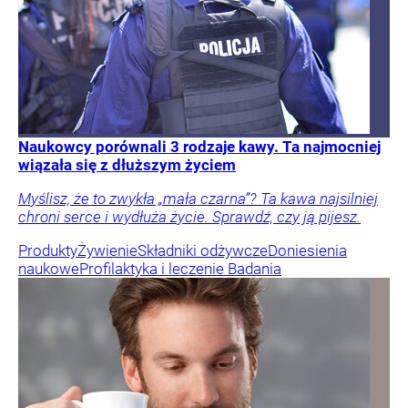
Naukowcy porównali 3 rodzaje kawy. Ta najmocniej
wiązała się z dłuższym życiem
Myślisz, że to zwykła „mała czarna”? Ta kawa najsilniej
chroni serce i wydłuża życie. Sprawdź, czy ją pijesz.
Produkty
Żywienie
Składniki odżywcze
Doniesienia
naukowe
Profilaktyka i leczenie
Badania