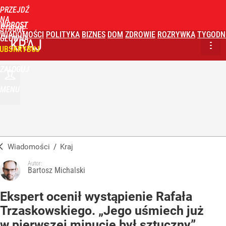
PRZEJDŹ
NA
WPROST
STRONĘ
WIADOMOŚCI
POLITYKA
BIZNES
DOM
ZDROWIE
ROZRYWKA
TYGODN
GŁÓWNĄ
KRAJ
UBSKRYBUJ
ZALOGUJ
MENU
Wiadomości
/
Kraj
Autor:
Bartosz Michalski
Ekspert ocenił wystąpienie Rafała
Trzaskowskiego. „Jego uśmiech już
w pierwszej minucie był sztuczny”