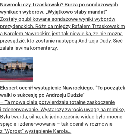
Nawrocki czy Trzaskowski? Burza po sondażowych
wynikach wyborów. „Wyjątkowo słaby mandat”
Zostały opublikowane sondażowe wyniki wyborów
prezydenckich. Różnica między Rafałem Trzaskowskim
a Karolem Nawrockim jest tak niewielka, że nie można
przesądzić, kto zostanie następcą Andrzeja Dudy. Sieć
zalała lawina komentarzy.
Ekspert ocenił wystąpienie Nawrockiego. "To początek
walki o sukcesję po Andrzeju Dudzie"
– Ta mowa ciała potwierdzała totalne zaskoczenie
i zdenerwowanie. Wystarczy zwrócić uwagę na mimikę.
Była twarda, silna, ale jednocześnie widać było mocne
spięcie i zdenerwowanie – tak ocenił w rozmowie
z "Wprost" wystąpienie Karola...