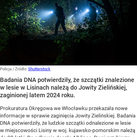
Policja
/ Źródło:
Shutterstock
Badania DNA potwierdziły, że szczątki znalezione
w lesie w Lisinach należą do Jowity Zielińskiej,
zaginionej latem 2024 roku.
Prokuratura Okręgowa we Włocławku przekazała nowe
informacje w sprawie zaginięcia Jowity Zielińskiej. Badania
DNA potwierdziły, że ludzkie szczątki odnalezione w lesie
w miejscowości Lisiny w woj. kujawsko-pomorskim należą