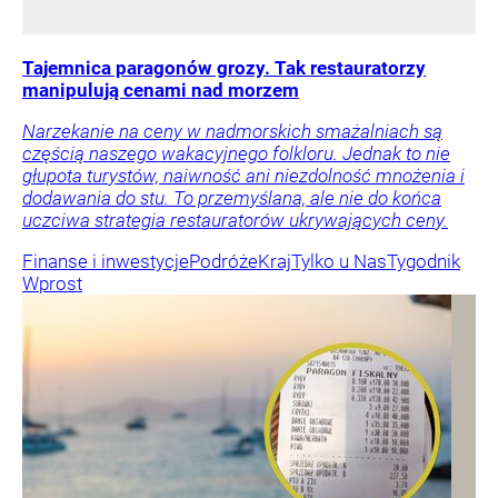
Tajemnica paragonów grozy. Tak restauratorzy
manipulują cenami nad morzem
Narzekanie na ceny w nadmorskich smażalniach są
częścią naszego wakacyjnego folkloru. Jednak to nie
głupota turystów, naiwność ani niezdolność mnożenia i
dodawania do stu. To przemyślana, ale nie do końca
uczciwa strategia restauratorów ukrywających ceny.
Finanse i inwestycje
Podróże
Kraj
Tylko u Nas
Tygodnik
Wprost