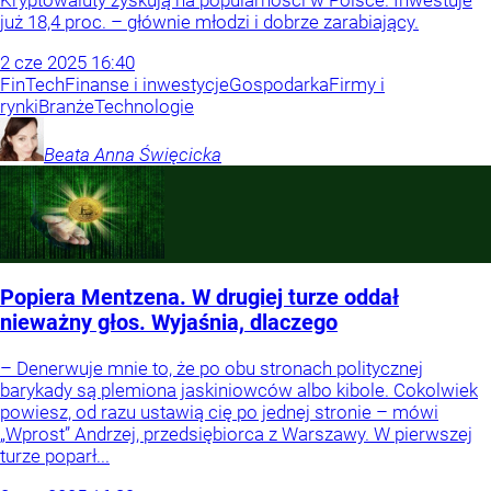
już 18,4 proc. – głównie młodzi i dobrze zarabiający.
2
cze
2025
16:40
FinTech
Finanse i inwestycje
Gospodarka
Firmy i
rynki
Branże
Technologie
Beata Anna
Święcicka
Popiera Mentzena. W drugiej turze oddał
nieważny głos. Wyjaśnia, dlaczego
– Denerwuje mnie to, że po obu stronach politycznej
barykady są plemiona jaskiniowców albo kibole. Cokolwiek
powiesz, od razu ustawią cię po jednej stronie – mówi
„Wprost” Andrzej, przedsiębiorca z Warszawy. W pierwszej
turze poparł...