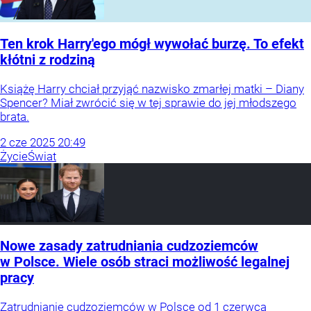
Ten krok Harry'ego mógł wywołać burzę. To efekt
kłótni z rodziną
Książę Harry chciał przyjąć nazwisko zmarłej matki – Diany
Spencer? Miał zwrócić się w tej sprawie do jej młodszego
brata.
2
cze
2025
20:49
Życie
Świat
Nowe zasady zatrudniania cudzoziemców
w Polsce. Wiele osób straci możliwość legalnej
pracy
Zatrudnianie cudzoziemców w Polsce od 1 czerwca