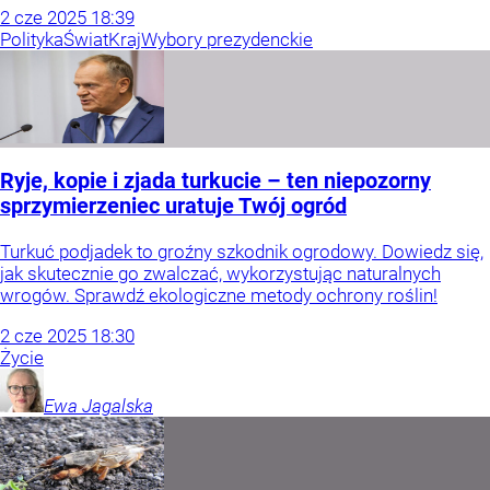
2
cze
2025
18:39
Polityka
Świat
Kraj
Wybory prezydenckie
Ryje, kopie i zjada turkucie – ten niepozorny
sprzymierzeniec uratuje Twój ogród
Turkuć podjadek to groźny szkodnik ogrodowy. Dowiedz się,
jak skutecznie go zwalczać, wykorzystując naturalnych
wrogów. Sprawdź ekologiczne metody ochrony roślin!
2
cze
2025
18:30
Życie
Ewa
Jagalska