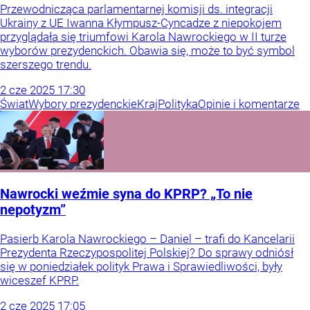
Przewodnicząca parlamentarnej komisji ds. integracji
Ukrainy z UE Iwanna Kłympusz-Cyncadze z niepokojem
przyglądała się triumfowi Karola Nawrockiego w II turze
wyborów prezydenckich. Obawia się, może to być symbol
szerszego trendu.
2
cze
2025
17:30
Świat
Wybory prezydenckie
Kraj
Polityka
Opinie i komentarze
Nawrocki weźmie syna do KPRP? „To nie
nepotyzm”
Pasierb Karola Nawrockiego – Daniel – trafi do Kancelarii
Prezydenta Rzeczypospolitej Polskiej? Do sprawy odniósł
się w poniedziałek polityk Prawa i Sprawiedliwości, były
wiceszef KPRP.
2
cze
2025
17:05