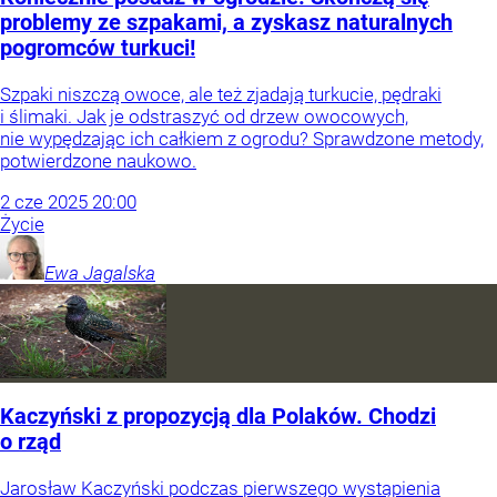
problemy ze szpakami, a zyskasz naturalnych
pogromców turkuci!
Szpaki niszczą owoce, ale też zjadają turkucie, pędraki
i ślimaki. Jak je odstraszyć od drzew owocowych,
nie wypędzając ich całkiem z ogrodu? Sprawdzone metody,
potwierdzone naukowo.
2
cze
2025
20:00
Życie
Ewa
Jagalska
Kaczyński z propozycją dla Polaków. Chodzi
o rząd
Jarosław Kaczyński podczas pierwszego wystąpienia