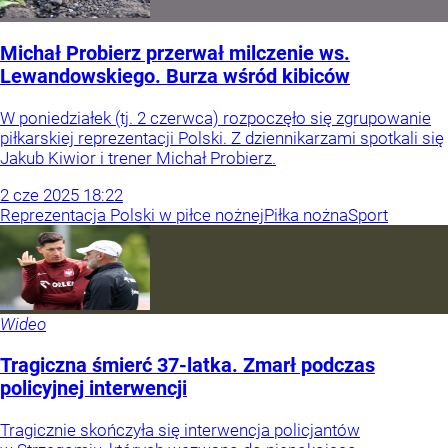
Michał Probierz przerwał milczenie ws.
Lewandowskiego. Burza wśród kibiców
W poniedziałek (tj. 2 czerwca) rozpoczęło się zgrupowanie
piłkarskiej reprezentacji Polski. Z dziennikarzami spotkali się
Jakub Kiwior i trener Michał Probierz.
2
cze
2025
18:22
Reprezentacja Polski w piłce nożnej
Piłka nożna
Sport
Wideo
Tragiczna śmierć 37-latka. Zmarł podczas
policyjnej interwencji
Tragicznie skończyła się interwencja policjantów