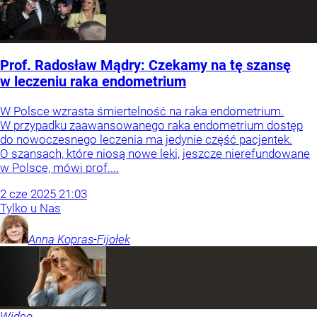
Prof. Radosław Mądry: Czekamy na tę szansę
w leczeniu raka endometrium
W Polsce wzrasta śmiertelność na raka endometrium.
W przypadku zaawansowanego raka endometrium dostęp
do nowoczesnego leczenia ma jedynie część pacjentek.
O szansach, które niosą nowe leki, jeszcze nierefundowane
w Polsce, mówi prof....
2
cze
2025
21:03
Tylko u Nas
Anna
Kopras-Fijołek
Wideo