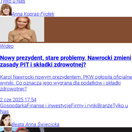
Tylko u Nas
Anna
Kopras-Fijołek
Wideo
Nowy prezydent, stare problemy. Nawrocki zmieni
zasady PIT i składki zdrowotnej?
Karol Nawrocki nowym prezydentem. PKW ogłosiła oficjalne
wyniki. Co oznacza jego wygrana dla podatków i składki
zdrowotnej?
2
cze
2025
17:54
Gospodarka
Finanse i inwestycje
Firmy i rynki
Branże
Tylko u
Nas
Beata Anna
Święcicka