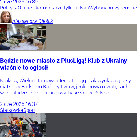
2
cze
2025
16:39
Polityka
Opinie i komentarze
Tylko u Nas
Wybory prezydenckie
Aleksandra
Cieślik
Będzie nowe miasto z PlusLigą! Klub z Ukrainy
właśnie to ogłosił
Kraków, Wieluń, Tarnów, a teraz Elbląg. Tak wyglądają losy
siatkarzy Barkomu Każany Lwów, jeśli mowa o wstępach
w PlusLidze. Przed nimi czwarty sezon w Polsce.
2
cze
2025
16:37
Siatkówka
Sport