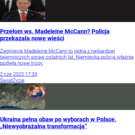
Przełom ws. Madeleine McCann? Policja
przekazała nowe wieści
Zaginięcie Madeleine McCann to jedna z najbardziej
tajemniczych spraw ostatnich lat. Niemiecka policja właśnie
podjęła nowe tropy.
2
cze
2025
17:33
Świat
Życie
Ukraina pełna obaw po wyborach w Polsce.
„Niewyobrażalna transformacja”