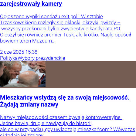
zarejestrowały kamery
Ogłoszono wyniki sondażu exit poll. W sztabie
Trzaskowskiego rozległy się oklaski, okrzyki, gwizdy –
wszyscy przekonani byli o zwycięstwie kandydata PO.
Cieszył się również premier Tusk, ale krótko. Nagle opuścił
bowiem teren Muzeum...
2
cze
2025
15:38
Polityka
Wybory prezydenckie
Mieszkańcy wstydzą się za swoją miejscowość.
Żądają zmiany nazwy
Nazwy miejscowości czasem bywają kontrowersyjne.
Jedne bawią, drugie nawiązują do historii,
ale co w przypadku, gdy uwłaczają mieszkańcom? Wówczas
ci żądają jej zmiany.