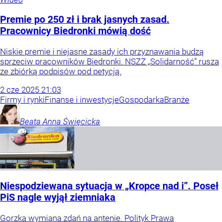
Premie po 250 zł i brak jasnych zasad.
Pracownicy Biedronki mówią dość
Niskie premie i niejasne zasady ich przyznawania budzą
sprzeciw pracowników Biedronki. NSZZ „Solidarność” rusza
ze zbiórką podpisów pod petycją.
2
cze
2025
21:03
Firmy i rynki
Finanse i inwestycje
Gospodarka
Branże
Beata Anna
Święcicka
Niespodziewana sytuacja w „Kropce nad i”. Poseł
PiS nagle wyjął ziemniaka
Gorzka wymiana zdań na antenie. Polityk Prawa