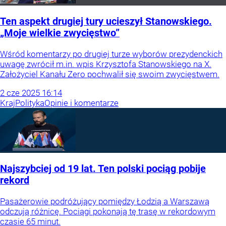
Ten aspekt drugiej tury ucieszył Stanowskiego.
„Moje wielkie zwycięstwo”
Wśród komentarzy po drugiej turze wyborów prezydenckich
uwagę zwrócił m.in. wpis Krzysztofa Stanowskiego na X.
Założyciel Kanału Zero pochwalił się swoim zwycięstwem.
2
cze
2025
16:14
Kraj
Polityka
Opinie i komentarze
Najszybciej od 19 lat. Ten polski pociąg pobije
rekord
Pasażerowie podróżujący pomiędzy Łodzią a Warszawą
odczują różnicę. Pociągi pokonają tę trasę w rekordowym
czasie 65 minut.