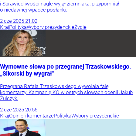
i Sprawiedliwości nagle wyjął ziemniaka, przypomniał
o niedawnej wpadce posłanki.
2
cze
2025
21:02
Kraj
Polityka
Wybory prezydenckie
Życie
Wymowne słowa po przegranej Trzaskowskiego.
„Sikorski by wygrał”
Przegrana Rafała Trzaskowskiego wywołała falę
komentarzy. Kampanię KO w ostrych słowach ocenił Jakub
Żulczyk.
2
cze
2025
20:56
Kraj
Opinie i komentarze
Polityka
Wybory prezydenckie