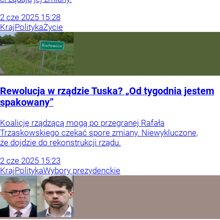
2
cze
2025
15:28
Kraj
Polityka
Życie
Rewolucja w rządzie Tuska? „Od tygodnia jestem
spakowany”
Koalicję rządzącą mogą po przegranej Rafała
Trzaskowskiego czekać spore zmiany. Niewykluczone,
że dojdzie do rekonstrukcji rządu.
2
cze
2025
15:23
Kraj
Polityka
Wybory prezydenckie