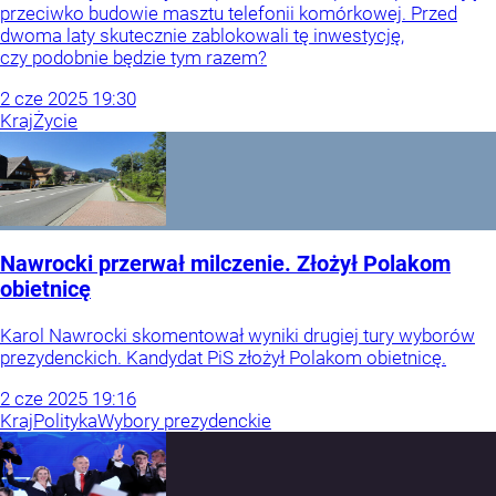
przeciwko budowie masztu telefonii komórkowej. Przed
dwoma laty skutecznie zablokowali tę inwestycję,
czy podobnie będzie tym razem?
2
cze
2025
19:30
Kraj
Życie
Nawrocki przerwał milczenie. Złożył Polakom
obietnicę
Karol Nawrocki skomentował wyniki drugiej tury wyborów
prezydenckich. Kandydat PiS złożył Polakom obietnicę.
2
cze
2025
19:16
Kraj
Polityka
Wybory prezydenckie