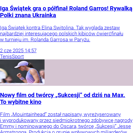
Iga Świątek gra o półfinał Roland Garros! Rywalką
Polki znana Ukrainka
Iga Świątek kontra Elina Switolina. Tak wygląda zestaw
najbardziej interesującego polskich kibiców ćwierćfinału
w turnieju im. Rolanda Garrosa w Paryżu.
2
cze
2025
14:57
Tenis
Sport
Nowy film od twórcy „Sukcesji” od dziś na Max.
To wybitne kino
Film „Mouintainhead” został napisany, wyreżyserowany
i wyprodukowany przez siedmiokrotnego zdobywcę nagrody
Emmy i nominowanego do Oscara, twórcę „Sukcesji” Jesse
Armstronga. Produkcja o grupie wpływowych miliarderów