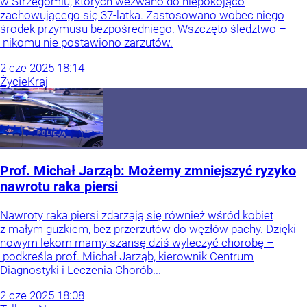
w Strzegomiu, których wezwano do niepokojąco
zachowującego się 37-latka. Zastosowano wobec niego
środek przymusu bezpośredniego. Wszczęto śledztwo –
nikomu nie postawiono zarzutów.
2
cze
2025
18:14
Życie
Kraj
Prof. Michał Jarząb: Możemy zmniejszyć ryzyko
nawrotu raka piersi
Nawroty raka piersi zdarzają się również wśród kobiet
z małym guzkiem, bez przerzutów do węzłów pachy. Dzięki
nowym lekom mamy szansę dziś wyleczyć chorobę –
podkreśla prof. Michał Jarząb, kierownik Centrum
Diagnostyki i Leczenia Chorób...
2
cze
2025
18:08