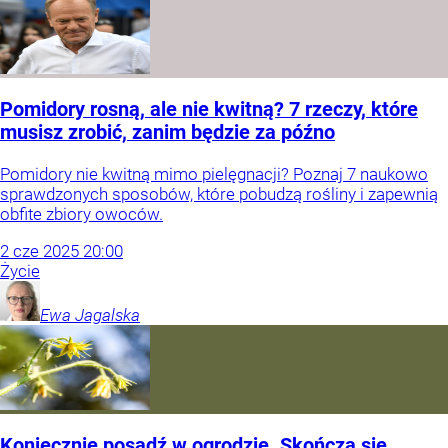
Pomidory rosną, ale nie kwitną? 7 rzeczy, które
musisz zrobić, zanim będzie za późno
Pomidory nie kwitną mimo pielęgnacji? Poznaj 7 naukowo
sprawdzonych sposobów, które pobudzą rośliny i zapewnią
obfite zbiory owoców.
2
cze
2025
20:00
Życie
Ewa
Jagalska
Koniecznie posadź w ogrodzie. Skończą się