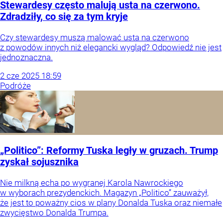
Stewardesy często malują usta na czerwono.
Zdradziły, co się za tym kryje
Czy stewardesy muszą malować usta na czerwono
z powodów innych niż elegancki wygląd? Odpowiedź nie jest
jednoznaczna.
2
cze
2025
18:59
Podróże
„Politico”: Reformy Tuska legły w gruzach. Trump
zyskał sojusznika
Nie milkną echa po wygranej Karola Nawrockiego
w wyborach prezydenckich. Magazyn „Politico” zauważył,
że jest to poważny cios w plany Donalda Tuska oraz niemałe
zwycięstwo Donalda Trumpa.