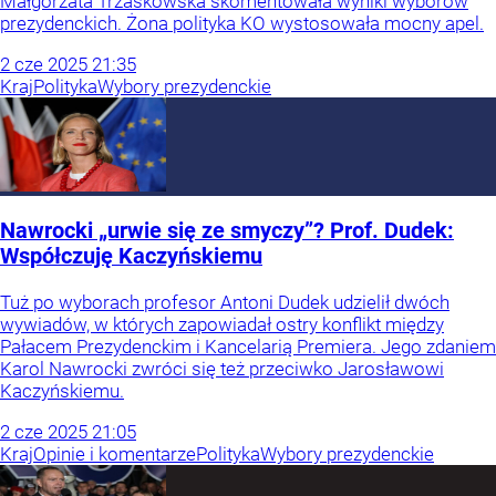
Małgorzata Trzaskowska skomentowała wyniki wyborów
prezydenckich. Żona polityka KO wystosowała mocny apel.
2
cze
2025
21:35
Kraj
Polityka
Wybory prezydenckie
Nawrocki „urwie się ze smyczy”? Prof. Dudek:
Współczuję Kaczyńskiemu
Tuż po wyborach profesor Antoni Dudek udzielił dwóch
wywiadów, w których zapowiadał ostry konflikt między
Pałacem Prezydenckim i Kancelarią Premiera. Jego zdaniem
Karol Nawrocki zwróci się też przeciwko Jarosławowi
Kaczyńskiemu.
2
cze
2025
21:05
Kraj
Opinie i komentarze
Polityka
Wybory prezydenckie