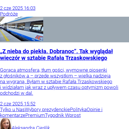
2
cze
2025
16:03
Podróże
„Z nieba do piekła. Dobranoc”. Tak wyglądał
wieczór w sztabie Rafała Trzaskowskiego
Gorąca atmosfera, tłum gości, wymowne piosenki
z głośników a – przede wszystkim – wielka nadzieja
na wygraną. Byłam w sztabie Rafała Trzaskowskiego
i widziałam jak wraz z upływem czasu optymizm powoli
odchodzi w dal.
2
cze
2025
15:52
Tylko u Nas
Wybory prezydenckie
Polityka
Opinie i
komentarze
Premium
Tygodnik Wprost
Aleksandra
Cieślik