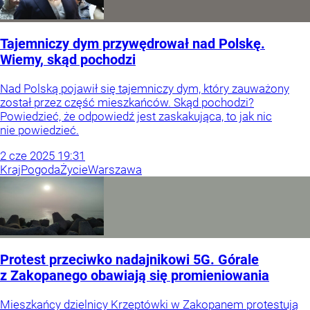
Tajemniczy dym przywędrował nad Polskę.
Wiemy, skąd pochodzi
Nad Polską pojawił się tajemniczy dym, który zauważony
został przez część mieszkańców. Skąd pochodzi?
Powiedzieć, że odpowiedź jest zaskakująca, to jak nic
nie powiedzieć.
2
cze
2025
19:31
Kraj
Pogoda
Życie
Warszawa
Protest przeciwko nadajnikowi 5G. Górale
z Zakopanego obawiają się promieniowania
Mieszkańcy dzielnicy Krzeptówki w Zakopanem protestują