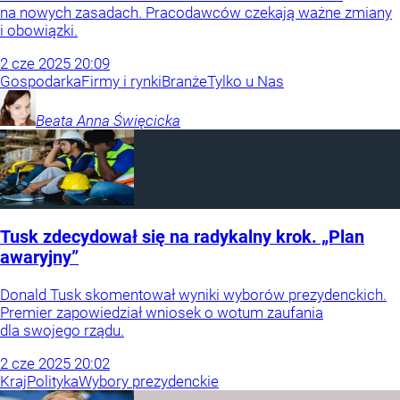
na nowych zasadach. Pracodawców czekają ważne zmiany
i obowiązki.
2
cze
2025
20:09
Gospodarka
Firmy i rynki
Branże
Tylko u Nas
Beata Anna
Święcicka
Tusk zdecydował się na radykalny krok. „Plan
awaryjny”
Donald Tusk skomentował wyniki wyborów prezydenckich.
Premier zapowiedział wniosek o wotum zaufania
dla swojego rządu.
2
cze
2025
20:02
Kraj
Polityka
Wybory prezydenckie