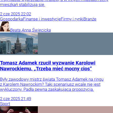
mieszkań stabilizują się.
2
cze
2025
22:02
Gospodarka
Finanse i inwestycje
Firmy i rynki
Branże
Beata Anna
Święcicka
Tomasz Adamek rzucił wyzwanie Karolowi
Nawrockiemu. „Trzeba mieć mocny cios”
Były zawodowy mistrz świata Tomasz Adamek na ringu
z Karolem Nawrockim? Taki scenariusz wcale nie jest
wykluczony. Padła pewna zaskakująca propozycja.
2
cze
2025
21:49
Sport