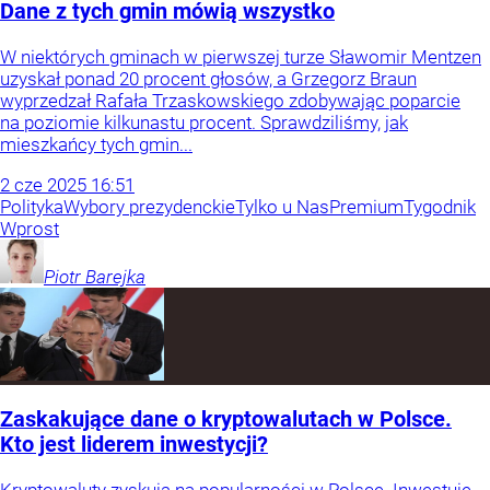
Dane z tych gmin mówią wszystko
W niektórych gminach w pierwszej turze Sławomir Mentzen
uzyskał ponad 20 procent głosów, a Grzegorz Braun
wyprzedzał Rafała Trzaskowskiego zdobywając poparcie
na poziomie kilkunastu procent. Sprawdziliśmy, jak
mieszkańcy tych gmin...
2
cze
2025
16:51
Polityka
Wybory prezydenckie
Tylko u Nas
Premium
Tygodnik
Wprost
Piotr
Barejka
Zaskakujące dane o kryptowalutach w Polsce.
Kto jest liderem inwestycji?
Kryptowaluty zyskują na popularności w Polsce. Inwestuje