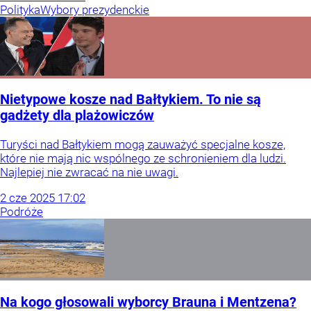
Polityka
Wybory prezydenckie
Nietypowe kosze nad Bałtykiem. To nie są
gadżety dla plażowiczów
Turyści nad Bałtykiem mogą zauważyć specjalne kosze,
które nie mają nic wspólnego ze schronieniem dla ludzi.
Najlepiej nie zwracać na nie uwagi.
2
cze
2025
17:02
Podróże
Na kogo głosowali wyborcy Brauna i Mentzena?