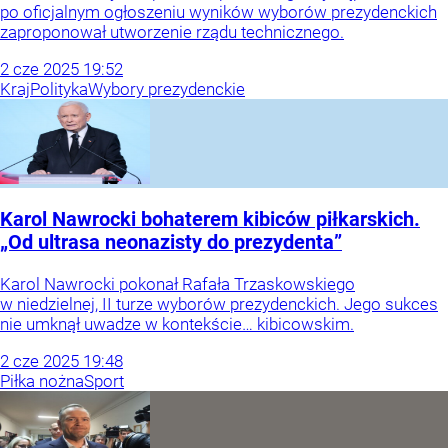
po oficjalnym ogłoszeniu wyników wyborów prezydenckich
zaproponował utworzenie rządu technicznego.
2
cze
2025
19:52
Kraj
Polityka
Wybory prezydenckie
Karol Nawrocki bohaterem kibiców piłkarskich.
„Od ultrasa neonazisty do prezydenta”
Karol Nawrocki pokonał Rafała Trzaskowskiego
w niedzielnej, II turze wyborów prezydenckich. Jego sukces
nie umknął uwadze w kontekście… kibicowskim.
2
cze
2025
19:48
Piłka nożna
Sport