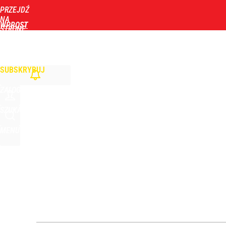
PRZEJDŹ
Udostępnij
5
Skomentuj
NA
WPROST
STRONĘ
GŁÓWNĄ
WIADOMOŚCI
POLITYKA
BIZNES
DOM
ZDROWIE
ROZRYWKA
TYGOD
Orlen stracił przez nich 1,5 mld zł? Menedżerom z 
SUBSKRYBUJ
4
ZALOGUJ
Atak na 15-latka Kamiennej Górze. Trwa obława z
SZUKAJ
MENU
dodaj
„Nie chodzi o zemstę”. Mocny apel w sprawie ofiar 
dodaj