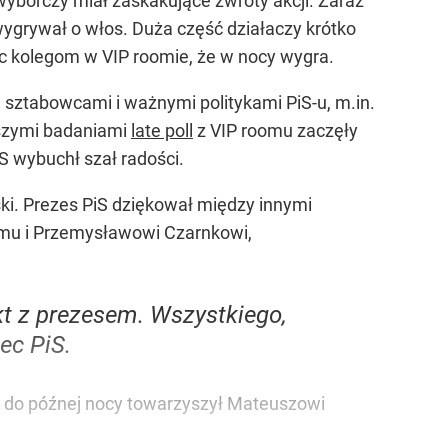
yborczy miał zaskakujące zwroty akcji. Zaraz
wygrywał o włos. Duża część działaczy krótko
jąc kolegom w VIP roomie, że w nocy wygra.
 sztabowcami i ważnymi politykami PiS-u, m.in.
szymi badaniami
late poll
z VIP roomu zaczęły
iS wybuchł szał radości.
ki. Prezes PiS dziękował między innymi
emu i Przemysławowi Czarnkowi,
kt z prezesem. Wszystkiego,
ec PiS.
y do późnej nocy towarzyszył Mateuszowi