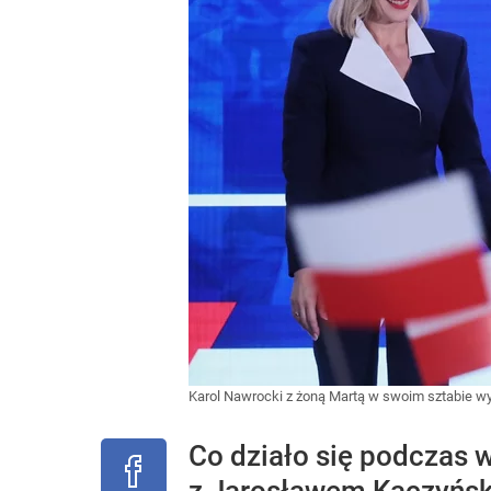
Karol Nawrocki z żoną Martą w swoim sztabie 
Co działo się podczas 