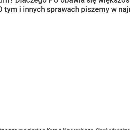
m? Dlaczego PO obawia się większości
 O tym i innych sprawach piszemy w na