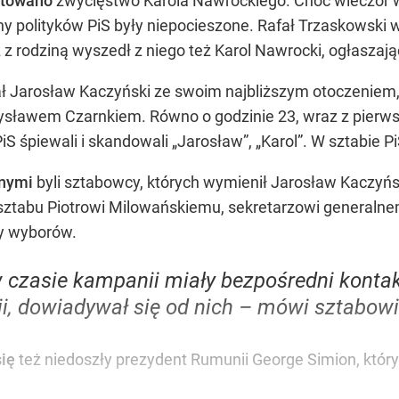
ętowano
zwycięstwo Karola Nawrockiego. Choć wieczór w
iny polityków PiS były niepocieszone. Rafał Trzaskowski 
z z rodziną wyszedł z niego też Karol Nawrocki, ogłasza
ał Jarosław Kaczyński ze swoim najbliższym otoczeniem,
ysławem Czarnkiem. Równo o godzinie 23, wraz z pierw
PiS śpiewali i skandowali „Jarosław”, „Karol”. W sztabie P
anymi
byli sztabowcy, których wymienił Jarosław Kaczyńs
sztabu Piotrowi Milowańskiemu, sekretarzowi generaln
y wyborów.
 w czasie kampanii miały bezpośredni konta
ii, dowiadywał się od nich – mówi sztabowi
ię
też niedoszły prezydent Rumunii George Simion, któr