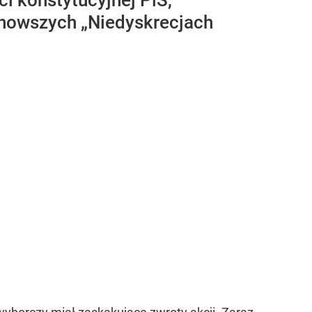
 konstytucyjnej PiS,
jnowszych „Niedyskrecjach