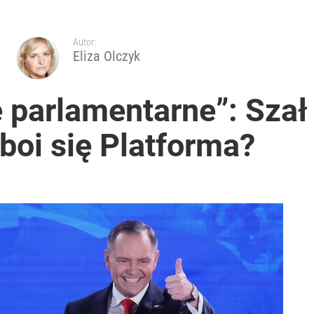
ono kwarantannę
Autor:
Eliza Olczyk
ntzenem. „Jestem otwarty”
 parlamentarne”: Szał
boi się Platforma?
acy o przywróceniu CPN