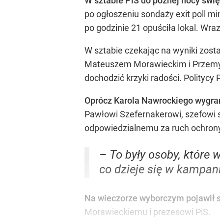
W sztabie PiS do późnej nocy świ
po ogłoszeniu sondaży exit poll m
po godzinie 21 opuściła lokal. Wra
W sztabie czekając na wyniki zost
Mateuszem Morawieckim
i Przem
dochodzić krzyki radości. Politycy 
Oprócz Karola Nawrockiego wygr
Pawłowi Szefernakerowi, szefowi 
odpowiedzialnemu za ruch ochron
– To były osoby, które
co dzieje się w kampan
Na wieczorze wyborczym pojawił s
Morawieckiemu i prezesowi PiS.