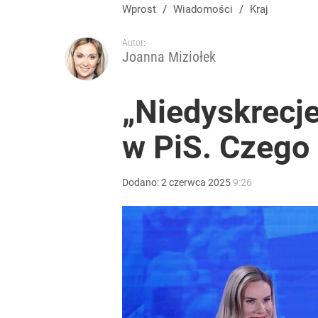
Masowe zatrucia nad polskim morzem. Wprowadz
Wprost
/
Wiadomości
/
Kraj
Autor:
dodaj
Joanna Miziołek
Morawiecki powoła partię. Chce współpracy z Me
„Niedyskrecje
w PiS. Czego 
2
Tego sondażu premier nie może zlekceważyć. Pol
Dodano:
2
czerwca
2025
9:26
8