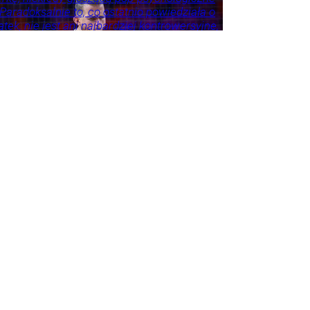
 Paradoksalnie to, co ostatnio powiedziała o
tek, nie jest ani najbardziej kontrowersyjne,
roźniejsze. Problem w tym, że wszyscy
 że tego nie widzą.
ie
Psychologia
Tylko
godnik