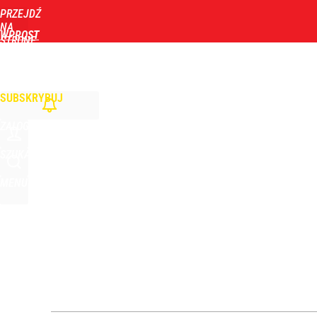
PRZEJDŹ
Udostępnij
2
Skomentuj
NA
WPROST
STRONĘ
GŁÓWNĄ
WIADOMOŚCI
POLITYKA
BIZNES
DOM
ZDROWIE
ROZRYWKA
TYGOD
SUBSKRYBUJ
ZALOGUJ
SZUKAJ
MENU