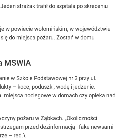
eden strażak trafił do szpitala po skręceniu
uje w powiecie wołomińskim, w województwie
 się do miejsca pożaru. Zostań w domu
ka MSWiA
anie w Szkole Podstawowej nr 3 przy ul.
ukty – koce, poduszki, wodę i jedzenie.
n. miejsca noclegowe w domach czy opieka nad
yczyny pożaru w Ząbkach. „Okoliczności
 Ostrzegam przed dezinformacją i fake newsami
ze – red.).