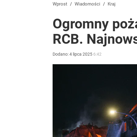
Wprost
/
Wiadomości
/
Kraj
Ogromny poża
RCB. Najnows
Dodano:
4
lipca
2025
6:42