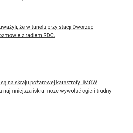
ważyli, że w tunelu przy stacji Dworzec
rozmowie z radiem RDC.
y są na skraju pożarowej katastrofy. IMGW
, a najmniejsza iskra może wywołać ogień trudny