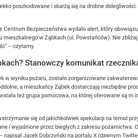
ekko poszkodowane i skarżą się na drobne dolegliwości. J
 Centrum Bezpieczeństwa wydało alert, który obowiąz
 mieszkalnego w Ząbkach (ul. Powstańców). Nie zbliżaj
ść” – czytamy.
bkach? Stanowczy komunikat rzeczni
ytek w wyniku pożaru, zostało zorganizowane zakwaterow
 oddolne, a mieszkańcy Ząbek dostarczają niezbędne prod
stała też grupa pomocowa, na której oferowane są m.i
trzymanie się od jakichkolwiek spekulacji na temat prz
ne i wyjaśnione przez biegłych z zakresu pożarnictwa.
– napisał Jacek Dobrzyński na portalu X (dawnym Twitter