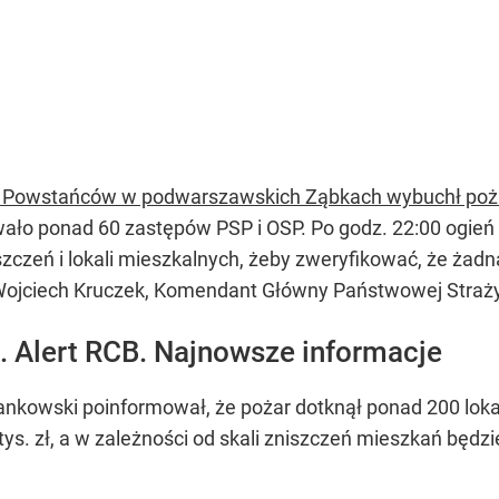
l. Powstańców w podwarszawskich Ząbkach wybuchł poż
owało ponad 60 zastępów PSP i OSP. Po godz. 22:00 ogie
zeń i lokali mieszkalnych, żeby zweryfikować, że żadna 
ojciech Kruczek, Komendant Główny Państwowej Straży
. Alert RCB. Najnowsze informacje
kowski poinformował, że pożar dotknął ponad 200 lokal
tys. zł, a w zależności od skali zniszczeń mieszkań bę