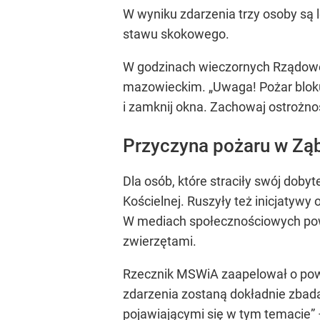
W wyniku zdarzenia trzy osoby są l
stawu skokowego.
W godzinach wieczornych Rządowe
mazowieckim. „Uwaga! Pożar bloku
i zamknij okna. Zachowaj ostrożno
Przyczyna pożaru w Zą
Dla osób, które straciły swój dob
Kościelnej. Ruszyły też inicjatywy
W mediach społecznościowych pow
zwierzętami.
Rzecznik MSWiA zaapelował o pows
zdarzenia zostaną dokładnie zbada
pojawiającymi się w tym temacie” 