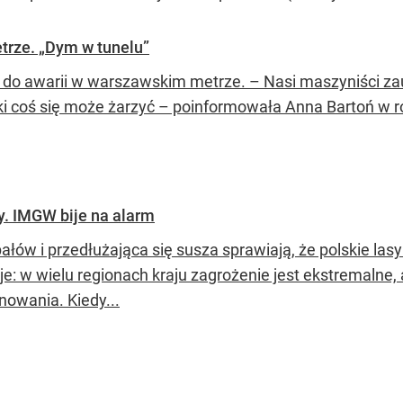
trze. „Dym w tunelu”
 do awarii w warszawskim metrze. – Nasi maszyniści zau
i coś się może żarzyć – poinformowała Anna Bartoń w 
fy. IMGW bije na alarm
ałów i przedłużająca się susza sprawiają, że polskie las
je: w wielu regionach kraju zagrożenie jest ekstremalne
nowania. Kiedy...