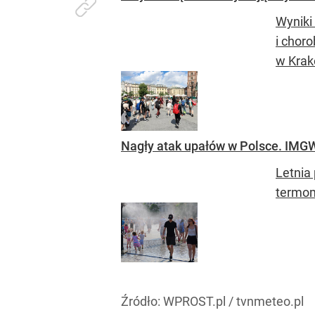
Wyniki
i chor
w Krak
Nagły atak upałów w Polsce. IMGW 
Letnia
termom
Źródło:
WPROST.pl
/
tvnmeteo.pl