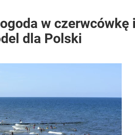
matyczna
pogoda w czerwcówkę i
el dla Polski
rzezi wołyńskiej
ą nawet o 552 zł