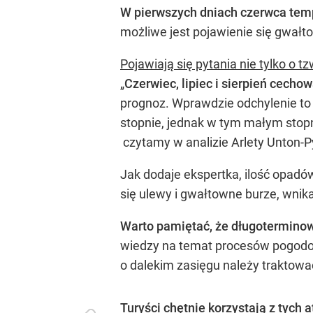
W pierwszych dniach czerwca temp
możliwe jest pojawienie się gwałt
Pojawiają się pytania nie tylko o 
„
Czerwiec, lipiec i sierpień cech
prognoz. Wprawdzie odchylenie to
stopnie, jednak w tym małym stopni
czytamy w analizie Arlety Unton-P
Jak dodaje ekspertka, ilość opadó
się ulewy i gwałtowne burze, wnik
Warto pamiętać, że długotermino
wiedzy na temat procesów pogodowy
o dalekim zasięgu należy traktować
Turyści chętnie korzystają z tych 