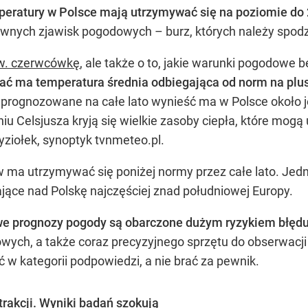
eratury w Polsce mają utrzymywać się na poziomie do 2
ownych zjawisk pogodowych – burz, których należy spodzi
tzw. czerwcówkę
, ale także o to, jakie warunki pogodow
ować ma temperatura średnia odbiegająca od norm na plu
 prognozowane na całe lato wynieść ma w Polsce około 
u Celsjusza kryją się wielkie zasoby ciepła, które mogą
yziołek, synoptyk tvnmeteo.pl.
w ma utrzymywać się poniżej normy przez całe lato. Jedn
ające nad Polskę najczęściej znad południowej Europy.
we prognozy pogody są obarczone dużym ryzykiem błęd
ch, a także coraz precyzyjnego sprzętu do obserwacji 
 w kategorii podpowiedzi, a nie brać za pewnik.
atrakcji. Wyniki badań szokują