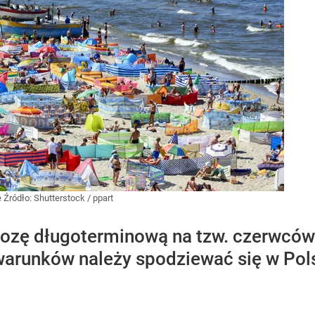
e
Źródło:
Shutterstock
/
ppart
zę długoterminową na tzw. czerwcówk
 warunków należy spodziewać się w Pol