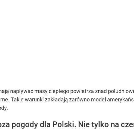
ają napływać masy ciepłego powietrza znad południowej
arne. Takie warunki zakładają zarówno model amerykańsk
ody.
a pogody dla Polski. Nie tylko na cze