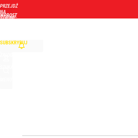
PRZEJDŹ
Udostępnij
0
Skomentuj
NA
WPROST
STRONĘ
GŁÓWNĄ
WIADOMOŚCI
POLITYKA
BIZNES
DOM
ZDROWIE
ROZRYWKA
TYGOD
Wyrzucenie Morawieckiego nie wystarczyło. Szykuje
SUBSKRYBUJ
1
ZALOGUJ
Konstytucjonalista nie ma wątpliwości. Tłumaczy,
SZUKAJ
MENU
4
Tego sondażu premier nie może zlekceważyć. Pol
8