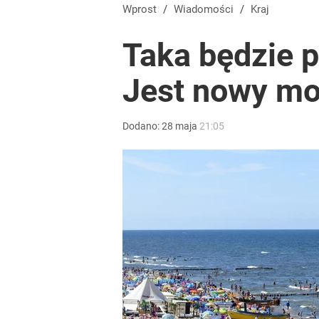
Nagły zwrot ws. Ukrainy. Sytuacja zrobiła się dra
Wprost
/
Wiadomości
/
Kraj
Taka będzie 
2
Jest nowy mod
„Nie chodzi o zemstę”. Mocny apel w sprawie ofiar 
Dodano:
28
maja
21:05
dodaj
Rząd szykuje nowe emerytury. Świadczenia wzrosn
1