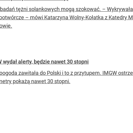
 badań tężni solankowych mogą szokować. – Wykrywała
obotwórcze – mówi Katarzyna Wolny-Kołatka z Katedry Mi
owie.
wydał alerty, będzie nawet 30 stopni
 pogoda zawitała do Polski i to z przytupem. IMGW ostrz
etry pokażą nawet 30 stopni.