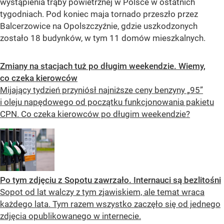
wystąpienia trąby powietrznej w Polsce w ostatnich
tygodniach. Pod koniec maja tornado przeszło przez
Balcerzowice na Opolszczyźnie, gdzie uszkodzonych
zostało 18 budynków, w tym 11 domów mieszkalnych.
Zmiany na stacjach tuż po długim weekendzie. Wiemy,
co czeka kierowców
Mijający tydzień przyniósł najniższe ceny benzyny „95”
i oleju napędowego od początku funkcjonowania pakietu
CPN. Co czeka kierowców po długim weekendzie?
Po tym zdjęciu z Sopotu zawrzało. Internauci są bezlitośni
Sopot od lat walczy z tym zjawiskiem, ale temat wraca
każdego lata. Tym razem wszystko zaczęło się od jednego
zdjęcia opublikowanego w internecie.