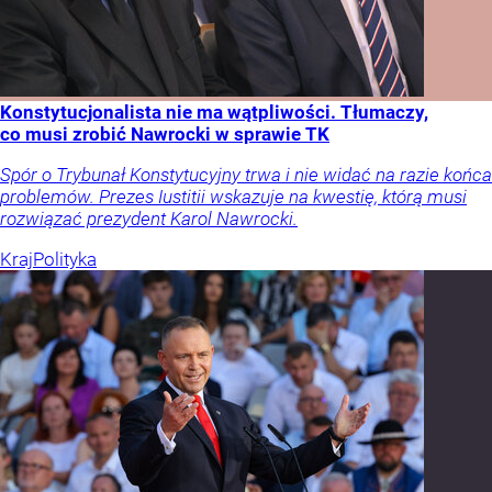
Konstytucjonalista nie ma wątpliwości. Tłumaczy,
co musi zrobić Nawrocki w sprawie TK
Spór o Trybunał Konstytucyjny trwa i nie widać na razie końca
problemów. Prezes Iustitii wskazuje na kwestię, którą musi
rozwiązać prezydent Karol Nawrocki.
Kraj
Polityka