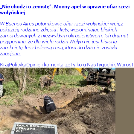
„Nie chodzi o zemstę”. Mocny apel w sprawie ofiar rzezi
wołyńskiej
W Buenos Aires potomkowie ofiar rzezi wołyńskiej wciąż
pokazują rodzinne zdjęcia i listy, wspominając bliskich
zamordowanych z niezwykłym okrucieństwem. Ich dramat
przypomina, że dla wielu rodzin Wołyń nie jest historią
zamkniętą, lecz bolesną raną, która do dziś nie została
zagojona.
Kraj
Polityka
Opinie i komentarze
Tylko u Nas
Tygodnik Wprost