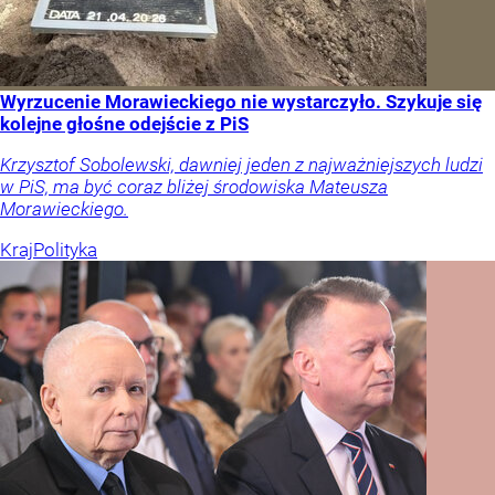
Wyrzucenie Morawieckiego nie wystarczyło. Szykuje się
kolejne głośne odejście z PiS
Krzysztof Sobolewski, dawniej jeden z najważniejszych ludzi
w PiS, ma być coraz bliżej środowiska Mateusza
Morawieckiego.
Kraj
Polityka