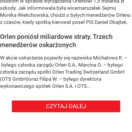
osobom w sprawie wyrządzenia Orlenowi 1,5 miliarda zł
szkody. Jak informowała była wicemarszałek Sejmu
Monika Wielichowska, chodzi o byłych menedżerów Orlenu
z czasów, kiedy spółką kierował poseł PiS Daniel Obajtek.
Orlen poniósł miliardowe straty. Trzech
menedżerów oskarżonych
W akcie oskarżenia pojawiły się nazwiska Michałowa R. –
byłego członka zarządu Orlen S.A., Marcina O. – byłego
członka zarządu spółki Orlen Trading Switzerland GmbH
(OTS GmbH)oraz Filipa W. – byłego dyrektora
wykonawczego spółek Orlen S.A. i OTS...
CZYTAJ DALEJ