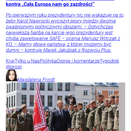
kontra „Cała Europa nam go zazdrości”
Po pierwszym roku prezydentury nic nie wskazuje na to,
żeby Karol Nawrocki wyciszył spory między dwoma
zwaśnionymi politycznymi obozami. – Dotychczas
największą hańbą na karcie jego prezydentury jest
chyba zawetowanie SAFE – ocenia Mariusz Witczak z
KO. – Mamy głowę państwa, z której możemy być
dumni – kontruje Marek Jakubiak z Rozwoju Plus.
Kraj
Tylko u Nas
Polityka
Opinie i komentarze
Tygodnik
Wprost
Magdalena
Frindt