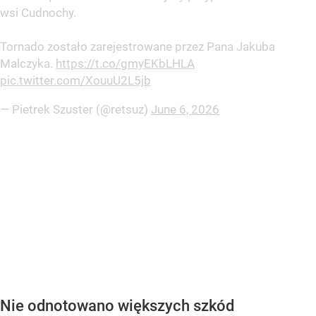
wsi Cudnochy.
Tornado zostało zarejestrowane przez Pana Jakuba
Malczyka.
https://t.co/gmyEKbLHLA
pic.twitter.com/XouuU2L5jb
— Pietrek Szuster (@retsuz)
June 6, 2026
Nie odnotowano większych szkód