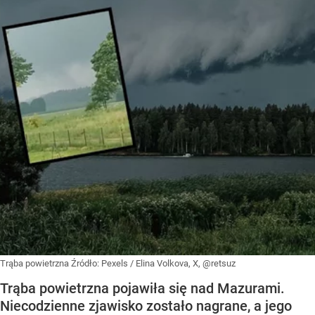
Trąba powietrzna
Źródło:
Pexels
/
Elina Volkova, X, @retsuz
Trąba powietrzna pojawiła się nad Mazurami.
Niecodzienne zjawisko zostało nagrane, a jego