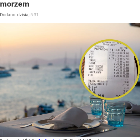
morzem
Dodano:
dzisiaj
5:31