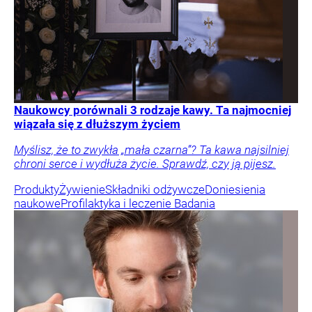
Naukowcy porównali 3 rodzaje kawy. Ta najmocniej
wiązała się z dłuższym życiem
Myślisz, że to zwykła „mała czarna”? Ta kawa najsilniej
chroni serce i wydłuża życie. Sprawdź, czy ją pijesz.
Produkty
Żywienie
Składniki odżywcze
Doniesienia
naukowe
Profilaktyka i leczenie
Badania