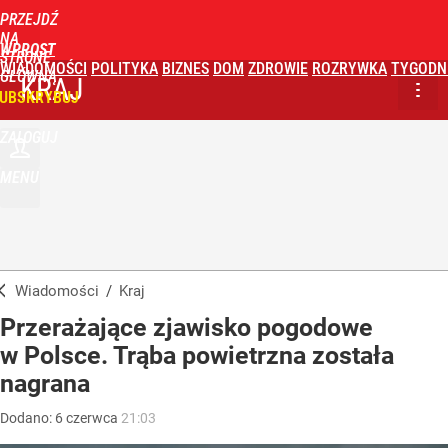
PRZEJDŹ
NA
WPROST
STRONĘ
WIADOMOŚCI
POLITYKA
BIZNES
DOM
ZDROWIE
ROZRYWKA
TYGODN
GŁÓWNĄ
KRAJ
UBSKRYBUJ
ZALOGUJ
MENU
Wiadomości
/
Kraj
Przerażające zjawisko pogodowe
w Polsce. Trąba powietrzna została
nagrana
Dodano:
6
czerwca
21:03