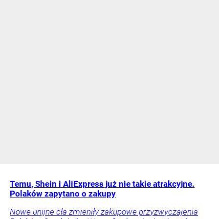
Temu, Shein i AliExpress już nie takie atrakcyjne.
Polaków zapytano o zakupy
Nowe unijne cła zmieniły zakupowe przyzwyczajenia