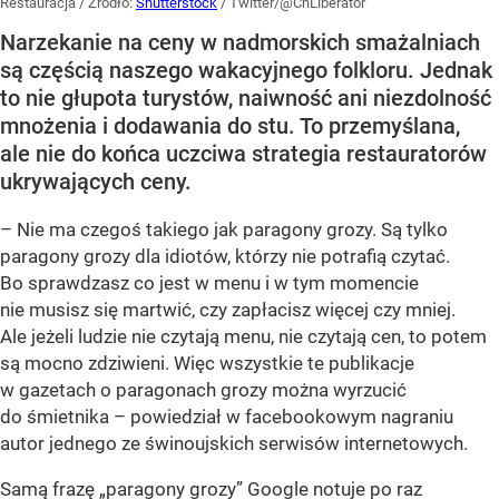
Restauracja
/ Źródło:
Shutterstock
/
Twitter/@ChLiberator
Narzekanie na ceny w nadmorskich smażalniach
są częścią naszego wakacyjnego folkloru. Jednak
to nie głupota turystów, naiwność ani niezdolność
mnożenia i dodawania do stu. To przemyślana,
ale nie do końca uczciwa strategia restauratorów
ukrywających ceny.
– Nie ma czegoś takiego jak paragony grozy. Są tylko
paragony grozy dla idiotów, którzy nie potrafią czytać.
Bo sprawdzasz co jest w menu i w tym momencie
nie musisz się martwić, czy zapłacisz więcej czy mniej.
Ale jeżeli ludzie nie czytają menu, nie czytają cen, to potem
są mocno zdziwieni. Więc wszystkie te publikacje
w gazetach o paragonach grozy można wyrzucić
do śmietnika – powiedział w facebookowym nagraniu
autor jednego ze świnoujskich serwisów internetowych.
Samą frazę „paragony grozy” Google notuje po raz