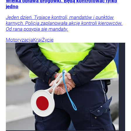
Wielka obława drogówki. Będą kontrolować tylko
jedno
Jeden dzień. Tysiące kontroli, mandatów i punktów
karnych. Policja zaplanowała akcję kontroli kierowców.
Od rana posypią się mandaty.
Motoryzacja
Kraj
Życie