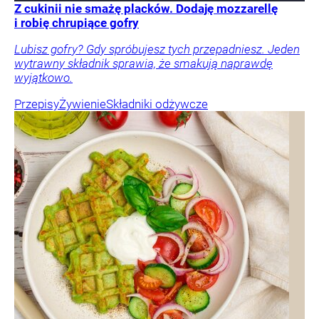
Z cukinii nie smażę placków. Dodaję mozzarellę
i robię chrupiące gofry
Lubisz gofry? Gdy spróbujesz tych przepadniesz. Jeden
wytrawny składnik sprawia, że smakują naprawdę
wyjątkowo.
Przepisy
Żywienie
Składniki odżywcze