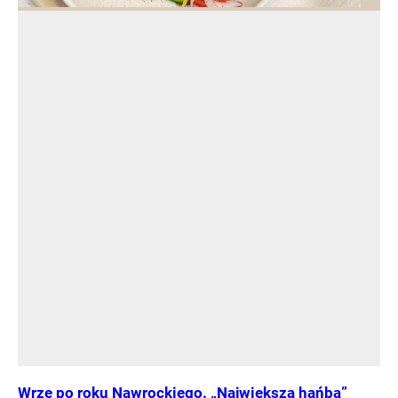
Wrze po roku Nawrockiego. „Największa hańba”