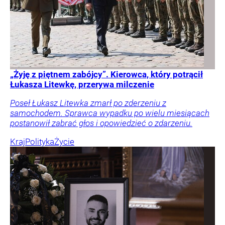
„Żyję z piętnem zabójcy”. Kierowca, który potrącił
Łukasza Litewkę, przerywa milczenie
Poseł Łukasz Litewka zmarł po zderzeniu z
samochodem. Sprawca wypadku po wielu miesiącach
postanowił zabrać głos i opowiedzieć o zdarzeniu.
Kraj
Polityka
Życie