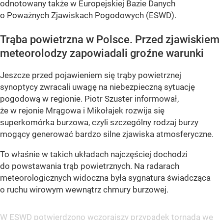
odnotowany także w Europejskiej Bazie Danych
o Poważnych Zjawiskach Pogodowych (ESWD).
Trąba powietrzna w Polsce. Przed zjawiskiem
meteorolodzy zapowiadali groźne warunki
Jeszcze przed pojawieniem się trąby powietrznej
synoptycy zwracali uwagę na niebezpieczną sytuację
pogodową w regionie. Piotr Szuster informował,
że w rejonie Mrągowa i Mikołajek rozwija się
superkomórka burzowa, czyli szczególny rodzaj burzy
mogący generować bardzo silne zjawiska atmosferyczne.
To właśnie w takich układach najczęściej dochodzi
do powstawania trąb powietrznych. Na radarach
meteorologicznych widoczna była sygnatura świadcząca
o ruchu wirowym wewnątrz chmury burzowej.
W ESWD potwierdzono wczorajszy przypadek tornada we