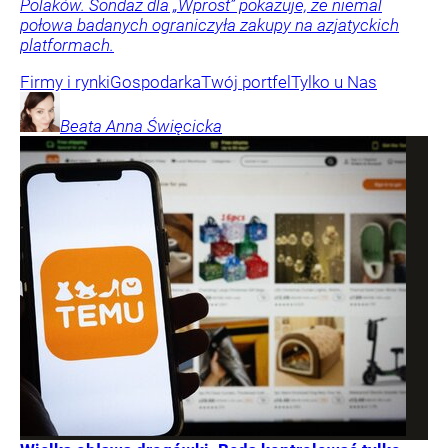
Polaków. Sondaż dla „Wprost” pokazuje, że niemal
połowa badanych ograniczyła zakupy na azjatyckich
platformach.
Firmy i rynki
Gospodarka
Twój portfel
Tylko u Nas
Beata Anna
Święcicka