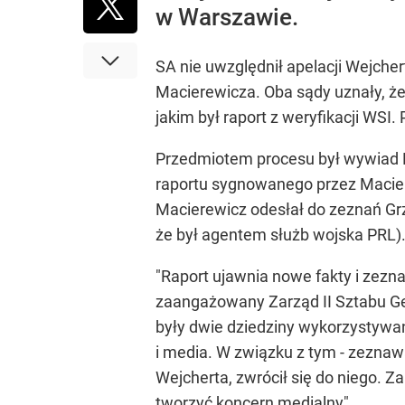
w Warszawie.
SA nie uwzględnił apelacji Wejche
Macierewicza. Oba sądy uznały, ż
jakim był raport z weryfikacji WS
Przedmiotem procesu był wywiad Ma
raportu sygnowanego przez Macier
Macierewicz odesłał do zeznań Gr
że był agentem służb wojska PRL)
"Raport ujawnia nowe fakty i zezn
zaangażowany Zarząd II Sztabu Ge
były dwie dziedziny wykorzystywa
i media. W związku z tym - zeznaw
Wejcherta, zwrócił się do niego. Za
tworzyć koncern medialny".