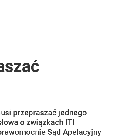
aszać
musi przepraszać jednego
słowa o związkach ITI
 prawomocnie Sąd Apelacyjny