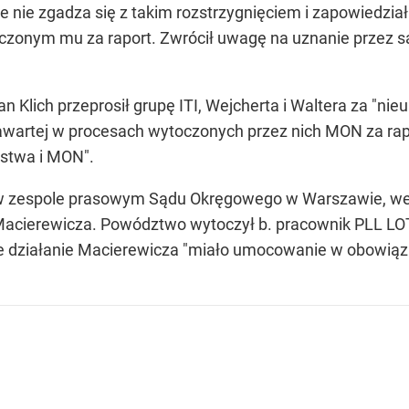
 nie zgadza się z takim rozstrzygnięciem i zapowiedział
czonym mu za raport. Zwrócił uwagę na uznanie przez sąd
 Klich przeprosił grupę ITI, Wejcherta i Waltera za "nie
 zawartej w procesach wytoczonych przez nich MON za ra
ństwa i MON".
 zespole prasowym Sądu Okręgowego w Warszawie, we wt
Macierewicza. Powództwo wytoczył b. pracownik PLL LO
e działanie Macierewicza "miało umocowanie w obowiązu