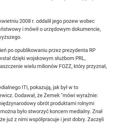
wietniu 2008 r. oddalił jego pozew wobec
 państwowy i mówił o urzędowym dokumencie,
jwyższego.
zień po opublikowaniu przez prezydenta RP
owstał dzięki wojskowym służbom PRL,
szczenie wielu milionów FOZZ, który przyznał,
alnego ITI, pokazują, jak był w to
rewicz. Dodawał, że Żemek "mówi wyraźnie:
międzynarodowy obrót produktami rolnymi
h można było stworzyć koncern medialny. Znał
e już z nimi współpracuje i jest dobry. Zaczęli