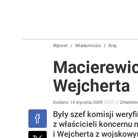
Kłopoty w imperium Sakiewicza? Fundacja prezesa
1
Tego sondażu premier nie może zlekceważyć. Pol
Wprost
/
Wiadomości
/
Kraj
8
Macierewic
Makabryczne odkrycie grzybiarzy. Służby potwierd
Wejcherta
dodaj
Dodano:
14
stycznia
2009
15:37
/
Zmienion
Były szef komisji wery
z właścicieli koncernu 
i Wejcherta z wojskowy