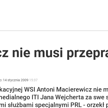
 TV Republika pod kreską
acy o przywróceniu CPN
z nie musi przepr
ziły tożsamość
o:
14
stycznia
2009
15:37
fikacyjnej WSI Antoni Macierewicz nie 
medialnego ITI Jana Wejcherta za swe 
mi służbami specjalnymi PRL - orzekł