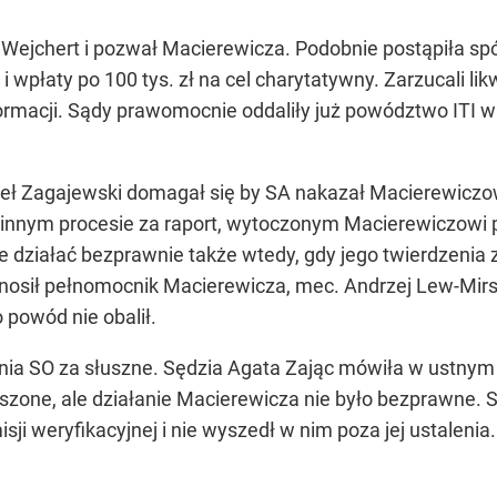
Wejchert i pozwał Macierewicza. Podobnie postąpiła spółk
i wpłaty po 100 tys. zł na cel charytatywny. Zarzucali li
rmacji. Sądy prawomocnie oddaliły już powództwo ITI w t
ł Zagajewski domagał się by SA nakazał Macierewiczowi 
w innym procesie za raport, wytoczonym Macierewiczowi
 działać bezprawnie także wtedy, gdy jego twierdzen
osił pełnomocnik Macierewicza, mec. Andrzej Lew-Mirsk
powód nie obalił.
lenia SO za słuszne. Sędzia Agata Zając mówiła w ustny
uszone, ale działanie Macierewicza nie było bezprawne. S
ji weryfikacyjnej i nie wyszedł w nim poza jej ustalenia