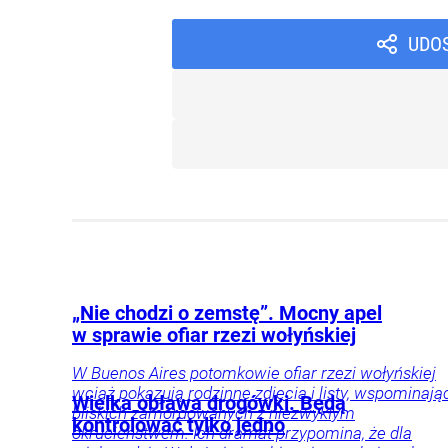
UDO
„Nie chodzi o zemstę”. Mocny apel
w sprawie ofiar rzezi wołyńskiej
W Buenos Aires potomkowie ofiar rzezi wołyńskiej
wciąż pokazują rodzinne zdjęcia i listy, wspominają
Wielka obława drogówki. Będą
bliskich zamordowanych z niezwykłym
kontrolować tylko jedno
okrucieństwem. Ich dramat przypomina, że dla