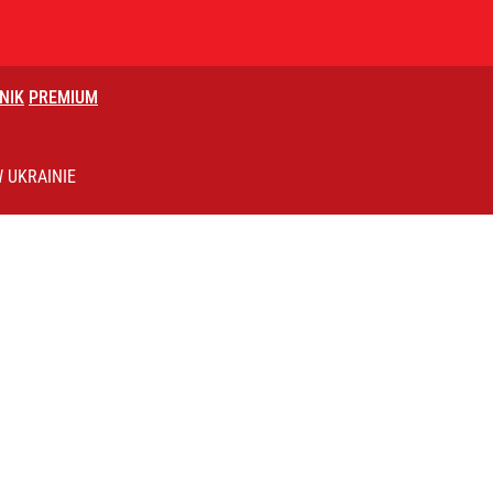
NIK
PREMIUM
eniować policja
 UKRAINIE
rzezi wołyńskiej
 się kolejne głośne odejście z PiS