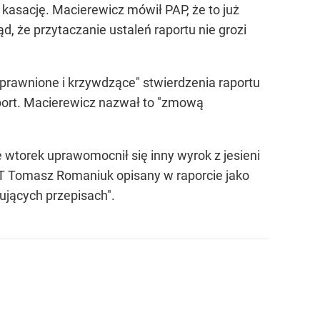
 kasację. Macierewicz mówił PAP, że to już
, że przytaczanie ustaleń raportu nie grozi
uprawnione i krzywdzące" stwierdzenia raportu
port. Macierewicz nazwał to "zmową
orek uprawomocnił się inny wyrok z jesieni
T Tomasz Romaniuk opisany w raporcie jako
jących przepisach".