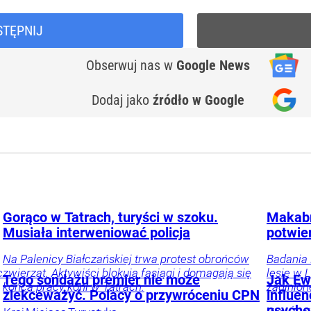
STĘPNIJ
Obserwuj nas
w
Google News
Dodaj jako
źródło w Google
Gorąco w Tatrach, turyści w szoku.
Makabr
Musiała interweniować policja
potwie
Na Palenicy Białczańskiej trwa protest obrońców
Badania 
c
zwierząt. Aktywiści blokują fasiągi i domagają się
lesie w L
Tego sondażu premier nie może
Jak Ewa
końca pracy koni w Tatrach.
zaginion
zlekceważyć. Polacy o przywróceniu CPN
influe
psycho