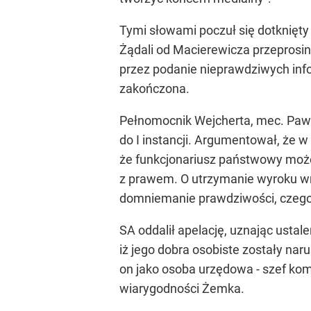
Tymi słowami poczuł się dotknięty 
Żądali od Macierewicza przeprosin 
przez podanie nieprawdziwych info
zakończona.
Pełnomocnik Wejcherta, mec. Pawe
do I instancji. Argumentował, że 
że funkcjonariusz państwowy może
z prawem. O utrzymanie wyroku wn
domniemanie prawdziwości, czego 
SA oddalił apelację, uznając usta
iż jego dobra osobiste zostały nar
on jako osoba urzędowa - szef komis
wiarygodności Żemka.