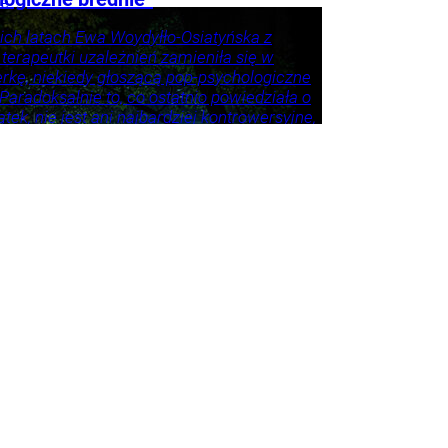
ie
ich latach Ewa Woydyłło-Osiatyńska z
 terapeutki uzależnień zamieniła się w
erkę, niekiedy głoszącą pop-psychologiczne
 Paradoksalnie to, co ostatnio powiedziała o
tek, nie jest ani najbardziej kontrowersyjne,
roźniejsze. Problem w tym, że wszyscy
 że tego nie widzą.
ie
Psychologia
Tylko
godnik