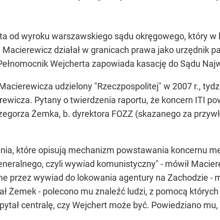
rta od wyroku warszawskiego sądu okręgowego, który w k
e Macierewicz działał w granicach prawa jako urzędnik
I. Pełnomocnik Wejcherta zapowiada kasację do Sądu Na
cierewicza udzielony "Rzeczpospolitej" w 2007 r., tyd
ewicza. Pytany o twierdzenia raportu, że koncern ITI p
zegorza Żemka, b. dyrektora FOZZ (skazanego za przywła
.
ania, które opisują mechanizm powstawania koncernu medi
neralnego, czyli wywiad komunistyczny" - mówił Macie
ne przez wywiad do lokowania agentury na Zachodzie - 
ał Żemek - polecono mu znaleźć ludzi, z pomocą któryc
pytał centralę, czy Wejchert może być. Powiedziano mu, ż