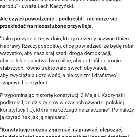
narodu" - uważa Lech Kaczyński.
Ale czyjeś powodzenie - podkreślił - nie może się
przekładać na niezasłużone przywileje.
"Jako prezydent RP, w dniu, który możemy nazwać Dniem
Naprawy Rzeczypospolitej, chcę powiedzieć, że będę robił
wszystko, aby nasz kraj szedł drogą demokracji,
aby polskie państwo było silne, aby potrafiło chronić
słabszych, równo traktowało swych obywateli,
aby zwyciężała uczciwość, a nie cynizm i draństwo"
- zapewnił prezydent.
Przypominając historię konstytucji 3 Maja L.Kaczyński
podkreślił, że dziś żyjemy w czasach czwartej polskiej
konstytucji (...), która ma szczególne znaczenie". Po należy
ją czytać "tak jak ją napisano".
"Konstytucję można zmieniać, naprawiać, ulepszać,