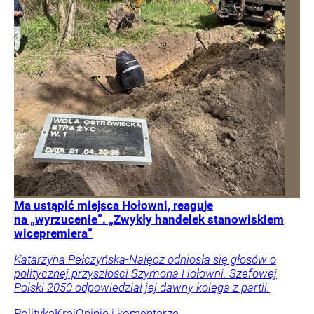
Ma ustąpić miejsca Hołowni, reaguje
na „wyrzucenie”. „Zwykły handelek stanowiskiem
wicepremiera”
Katarzyna Pełczyńska-Nałęcz odniosła się głosów o
politycznej przyszłości Szymona Hołowni. Szefowej
Polski 2050 odpowiedział jej dawny kolega z partii.
Polityka
Kraj
Opinie i komentarze