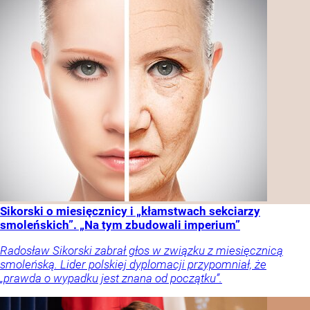
Sikorski o miesięcznicy i „kłamstwach sekciarzy
smoleńskich”. „Na tym zbudowali imperium”
Radosław Sikorski zabrał głos w związku z miesięcznicą
smoleńską. Lider polskiej dyplomacji przypomniał, że
„prawda o wypadku jest znana od początku”.