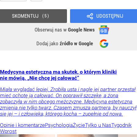
SKOMENTUJ
UDOSTĘPNIJ
5
Obserwuj nas
w
Google News
Dodaj jako
źródło w Google
Medycyna estetyczna ma skutek, o którym kliniki
nie mówią. „Nie chcę jej całować”
Miała wyglądać lepiej. Zrobiła usta i nagle jej partner przestał
mieć ochotę ją całować. On poprawił szczękę, a żona
zobaczyła w nim obcego mężczyznę. Medycyna estetyczna
zmienia nie tylko twarz. Czasem zmusza partnera, by nauczył
się jej – i człowieka, którego kocha – zupełnie od nowa.
Opinie i komentarze
Psychologia
Życie
Tylko u Nas
Tygodnik
Wprost