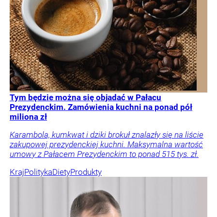
Tym będzie można się objadać w Pałacu
Prezydenckim. Zamówienia kuchni na ponad pół
miliona zł
Karambola, kumkwat i dziki brokuł znalazły się na liście
zakupowej prezydenckiej kuchni. Maksymalna wartość
umowy z Pałacem Prezydenckim to ponad 515 tys. zł.
Kraj
Polityka
Diety
Produkty