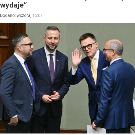
wydaje”
Dodano:
wczoraj
15:01