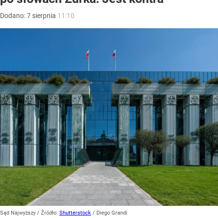
Dodano:
7
sierpnia
11:10
Sąd Najwyższy
/ Źródło:
Shutterstock
/
Diego Grandi