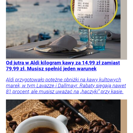
Od jutra w Aldi kilogram kawy za 14,99 zł zamiast
79,99 zł. Musisz spełnić jeden warunek
Aldi przygotowało potężne obniżki na kawy kultowych
marek, w tym Lavazzę i Dallmayr. Rabaty sięgają nawet
81 procent, ale musisz uważać na „haczyki” przy kasie.