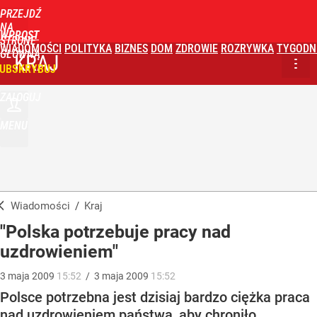
PRZEJDŹ
NA
WPROST
STRONĘ
WIADOMOŚCI
POLITYKA
BIZNES
DOM
ZDROWIE
ROZRYWKA
TYGODN
GŁÓWNĄ
KRAJ
UBSKRYBUJ
ZALOGUJ
MENU
Wiadomości
/
Kraj
"Polska potrzebuje pracy nad
uzdrowieniem"
3
maja
2009
15:52
/
3
maja
2009
15:52
Polsce potrzebna jest dzisiaj bardzo ciężka praca
nad uzdrowieniem państwa, aby chroniło