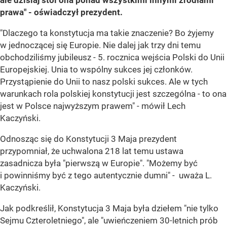
ale dzisiaj stoi ona ponad wszystkimi innymi źródłami
prawa" - oświadczył prezydent.
"Dlaczego ta konstytucja ma takie znaczenie? Bo żyjemy
w jednoczącej się Europie. Nie dalej jak trzy dni temu
obchodziliśmy jubileusz - 5. rocznica wejścia Polski do Unii
Europejskiej. Unia to wspólny sukces jej członków.
Przystąpienie do Unii to nasz polski sukces. Ale w tych
warunkach rola polskiej konstytucji jest szczególna - to ona
jest w Polsce najwyższym prawem" - mówił Lech
Kaczyński.
Odnosząc się do Konstytucji 3 Maja prezydent
przypomniał, że uchwalona 218 lat temu ustawa
zasadnicza była "pierwszą w Europie". "Możemy być
i powinniśmy być z tego autentycznie dumni" - uważa L.
Kaczyński.
Jak podkreślił, Konstytucja 3 Maja była dziełem "nie tylko
Sejmu Czteroletniego", ale "uwieńczeniem 30-letnich prób