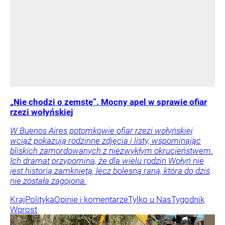
„Nie chodzi o zemstę”. Mocny apel w sprawie ofiar
rzezi wołyńskiej
W Buenos Aires potomkowie ofiar rzezi wołyńskiej
wciąż pokazują rodzinne zdjęcia i listy, wspominając
bliskich zamordowanych z niezwykłym okrucieństwem.
Ich dramat przypomina, że dla wielu rodzin Wołyń nie
jest historią zamkniętą, lecz bolesną raną, która do dziś
nie została zagojona.
Kraj
Polityka
Opinie i komentarze
Tylko u Nas
Tygodnik
Wprost