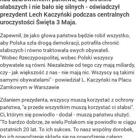
słabszych i nie bało się silnych - oświadczył
prezydent Lech Kaczyński podczas centralnych
uroczystości Święta 3 Maja.
Zapewnił, że jako głowa państwa będzie robił wszystko,
aby Polska szła drogą demokracji, potrafiła chronić
słabszych i równo traktowała swych obywateli.
"Wobec Rzeczypospolitej, wobec Polski wszyscy
obywatele są równi. Niezależnie od tego czy mają miliardy,
czy - jak większość z nas - nie mają nic. Wszyscy są takimi
samymi obywatelami" - powiedział L. Kaczyński na Placu
Zamkowym w Warszawie
Zdaniem prezydenta, wszyscy muszą korzystać z ochrony
państwa, "a przede wszystkim muszą korzystać ci słabsi".
Ci, którym się powiodło - dodał - muszą państwu służyć.
"To bardzo dobrze, że wielu Polakom się powiodło w ciągu
ostatnich 20 lat. To ich sukces. To nasz wspólny dorobek,
bo ich powodzenie składa się na powodzenie całego