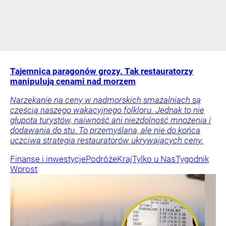
Tajemnica paragonów grozy. Tak restauratorzy
manipulują cenami nad morzem
Narzekanie na ceny w nadmorskich smażalniach są
częścią naszego wakacyjnego folkloru. Jednak to nie
głupota turystów, naiwność ani niezdolność mnożenia i
dodawania do stu. To przemyślana, ale nie do końca
uczciwa strategia restauratorów ukrywających ceny.
Finanse i inwestycje
Podróże
Kraj
Tylko u Nas
Tygodnik
Wprost