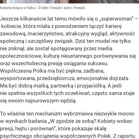
Kobieta leżąca w łóżku
/ Źródło:
freepik/ autor: Freepik
Jeszcze kilkanaście lat temu mówiło się o „superwoman” –
kobiecie, która miała z powodzeniem łączyć karierę
zawodową, macierzyństwo, atrakcyjny wygląd, aktywność
społeczną i szczęśliwy związek. Dziś ten model nie tylko
nie zniknął, ale został spotęgowany przez media
społecznościowe, kulturę nieustannego porównywania się
oraz wszechobecną presję osiągania sukcesu.
Współczesna Polka ma być piękna, zadbana,
wysportowana, przedsiębiorcza, emocjonalnie dojrzała.
Ma być dobrą matką, partnerką i przyjaciółką. A jeśli
nie spełnia wszystkich tych oczekiwań, często sama staje
się swoim najsurowszym sędzią.
To właśnie ten mechanizm wybrzmiewa niezwykle mocno
w wynikach badania „W zgodzie ze sobą? Kobiety wobec
presji, hejtu i porównań”, które pokazuje skalę
psychicznego obciążenia współczesnych Polek. Z raportu