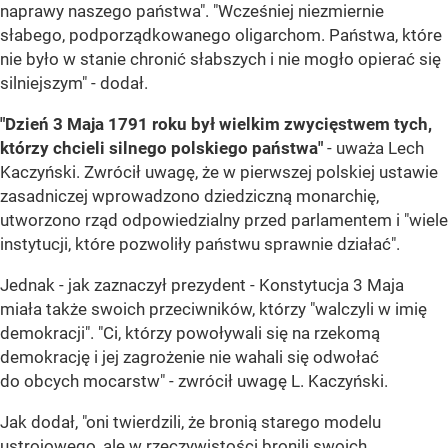
naprawy naszego państwa". "Wcześniej niezmiernie
słabego, podporządkowanego oligarchom. Państwa, które
nie było w stanie chronić słabszych i nie mogło opierać się
silniejszym" - dodał.
"Dzień 3 Maja 1791 roku był wielkim zwycięstwem tych,
którzy chcieli silnego polskiego państwa"
- uważa Lech
Kaczyński. Zwrócił uwagę, że w pierwszej polskiej ustawie
zasadniczej wprowadzono dziedziczną monarchię,
utworzono rząd odpowiedzialny przed parlamentem i "wiele
instytucji, które pozwoliły państwu sprawnie działać".
Jednak - jak zaznaczył prezydent - Konstytucja 3 Maja
miała także swoich przeciwników, którzy "walczyli w imię
demokracji". "Ci, którzy powoływali się na rzekomą
demokrację i jej zagrożenie nie wahali się odwołać
do obcych mocarstw" - zwrócił uwagę L. Kaczyński.
Jak dodał, "oni twierdzili, że bronią starego modelu
ustrojowego, ale w rzeczywistości bronili swoich