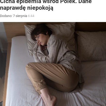
Cicha epidemia wśród Polek. Dane
naprawdę niepokoją
Dodano:
7
sierpnia
6:44