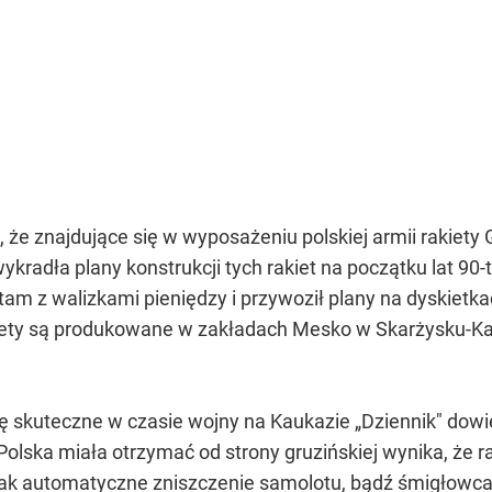
kt, że znajdujące się w wyposażeniu polskiej armii rakie
 wykradła plany konstrukcji tych rakiet na początku lat 90-
 tam z walizkami pieniędzy i przywoził plany na dyskietk
iety są produkowane w zakładach Mesko w Skarżysku-K
ię skuteczne w czasie wojny na Kaukazie „Dziennik" dowi
Polska miała otrzymać od strony gruzińskiej wynika, że rak
nak automatyczne zniszczenie samolotu, bądź śmigłowca. 