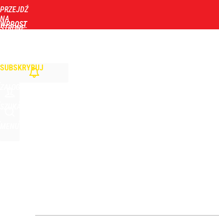
PRZEJDŹ
Udostępnij
61
Skomentuj
NA
WPROST
STRONĘ
GŁÓWNĄ
WIADOMOŚCI
POLITYKA
BIZNES
DOM
ZDROWIE
ROZRYWKA
TYGOD
Atak na 15-latka Kamiennej Górze. Trwa obława z
SUBSKRYBUJ
dodaj
ZALOGUJ
„Nie chodzi o zemstę”. Mocny apel w sprawie ofiar 
SZUKAJ
MENU
dodaj
Morawiecki powoła partię. Chce współpracy z Me
2