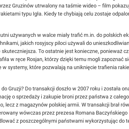
rzez Gruzinów utrwalony na taśmie wideo – film pokazuje
rakietami typu Igła. Kiedy te chybiają celu zostaje odpa
utni używanych w walce miały trafić m.in. do polskich 
ikami, jakich rosyjscy piloci używali do unieszkodliwiani
 skuteczniejsza. To ostatnie jest konieczne, ponieważ c
rafiła w ręce Rosjan, którzy dzięki temu mogli zapoznać s
w systemy, które pozwalają na uniknięcie trafienia rakie
iły do Gruzji? Do transakcji doszło w 2007 roku i został
cję o sprzedaży i zakupie broni przez państwa z całego 
o, lecz z magazynów polskiej armii. W transakcji brał r
 kierowany wówczas przez prezesa Romana Baczyńskiego 
dlować z poszczególnymi państwami wykorzystując do te