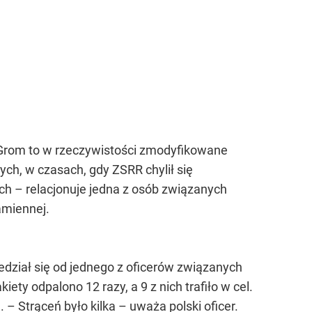
ty Grom to w rzeczywistości zmodyfikowane
tych, w czasach, gdy ZSRR chylił się
ach – relacjonuje jedna z osób związanych
amiennej.
edział się od jednego z oficerów związanych
iety odpalono 12 razy, a 9 z nich trafiło w cel.
– Strąceń było kilka – uważa polski oficer.