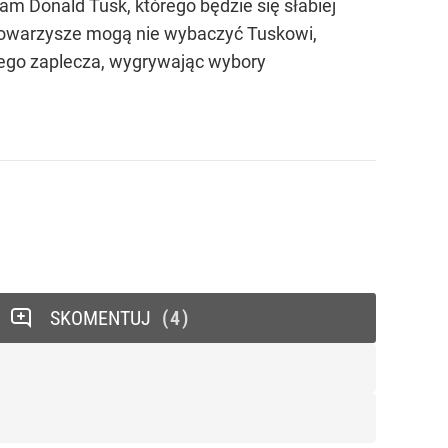
am Donald Tusk, którego będzie się słabiej
ni towarzysze mogą nie wybaczyć Tuskowi,
snego zaplecza, wygrywając wybory
SKOMENTUJ
4