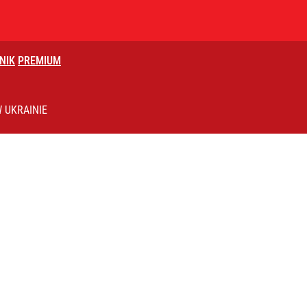
NIK
PREMIUM
„Będą mieli okazję walczyć o swoją ojczyznę”
 UKRAINIE
lnej kolekcji kapsułowej
i go Polacy. Sondaż dla „Wprost”