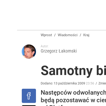
Niemiecka prasa uderza w Nawrockiego. Wini go z
2
Wrze po roku Nawrockiego. „Największa hańba” ko
Wprost
/
Wiadomości
/
Kraj
15
Autor:
Grzegorz Łakomski
Farmacja: wzrost pod presją. co czeka branżę do 
Samotny b
dodaj
Dodano:
13
października
2009
23:56
/
Zmie
Następców odwołanych mi
będą pozostawać w cien