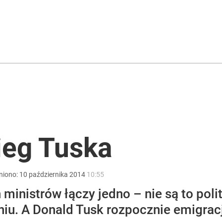
a ataki na Ukraińców
ntra „Cała Europa nam go zazdrości”
2030 roku?
ieg Tuska
niono:
10
października
2014
10:55
nistrów łączy jedno – nie są to polity
iu. A Donald Tusk rozpocznie emigracj