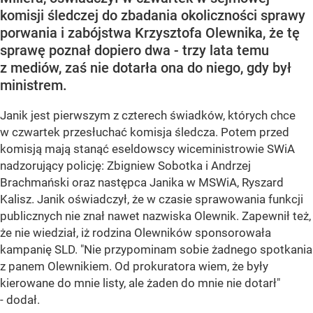
komisji śledczej do zbadania okoliczności sprawy
porwania i zabójstwa Krzysztofa Olewnika, że tę
sprawę poznał dopiero dwa - trzy lata temu
z mediów, zaś nie dotarła ona do niego, gdy był
ministrem.
Janik jest pierwszym z czterech świadków, których chce
w czwartek przesłuchać komisja śledcza. Potem przed
komisją mają stanąć eseldowscy wiceministrowie SWiA
nadzorujący policję: Zbigniew Sobotka i Andrzej
Brachmański oraz następca Janika w MSWiA, Ryszard
Kalisz. Janik oświadczył, że w czasie sprawowania funkcji
publicznych nie znał nawet nazwiska Olewnik. Zapewnił też,
że nie wiedział, iż rodzina Olewników sponsorowała
kampanię SLD. "Nie przypominam sobie żadnego spotkania
z panem Olewnikiem. Od prokuratora wiem, że były
kierowane do mnie listy, ale żaden do mnie nie dotarł"
- dodał.