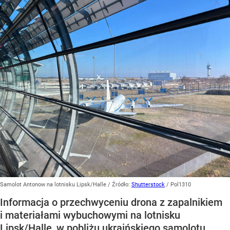
Samolot Antonow na lotnisku Lipsk/Halle
/ Źródło:
Shutterstock
/
Pol1310
Informacja o przechwyceniu drona z zapalnikiem
i materiałami wybuchowymi na lotnisku
Lipsk/Halle, w pobliżu ukraińskiego samolotu