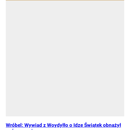
Wróbel: Wywiad z Woydyłło o Idze Świątek obnażył