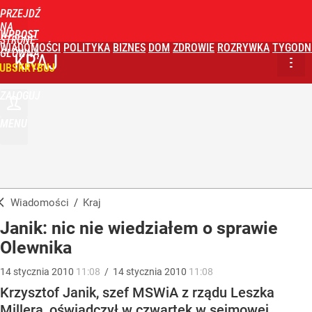
PRZEJDŹ
NA
WPROST
STRONĘ
WIADOMOŚCI
POLITYKA
BIZNES
DOM
ZDROWIE
ROZRYWKA
TYGODN
GŁÓWNĄ
KRAJ
UBSKRYBUJ
ZALOGUJ
MENU
Wiadomości
/
Kraj
Janik: nic nie wiedziałem o sprawie
Olewnika
14
stycznia
2010
11:08
/
14
stycznia
2010
11:08
Krzysztof Janik, szef MSWiA z rządu Leszka
Millera, oświadczył w czwartek w sejmowej