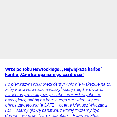
Wrze po roku Nawrockiego. „Największa hańba”
kontra „Cała Europa nam go zazdrości”
Po pierwszym roku prezydentury nic nie wskazuje na to,
żeby Karol Nawrocki wyciszył spory między dwoma
zwaśnionymi politycznymi obozami. – Dotychczas
największą hańbą na karcie jego prezydentury jest
chyba zawetowanie SAFE – ocenia Mariusz Witczak z
KO. – Mamy głowę państwa, z której możemy być
dumni – kontruje Marek Jakubiak z Rozwoju Plus.