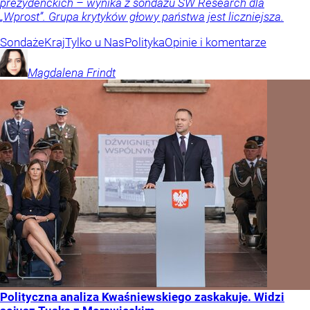
prezydenckich – wynika z sondażu SW Research dla
„Wprost”. Grupa krytyków głowy państwa jest liczniejsza.
Sondaże
Kraj
Tylko u Nas
Polityka
Opinie i komentarze
Magdalena
Frindt
Polityczna analiza Kwaśniewskiego zaskakuje. Widzi