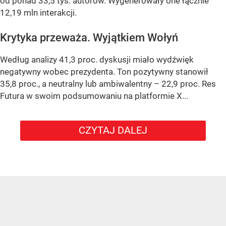
od ponad 33,5 tys. autorów. Wygenerowały one łącznie
12,19 mln interakcji.
Krytyka przeważa. Wyjątkiem Wołyń
Według analizy 41,3 proc. dyskusji miało wydźwięk
negatywny wobec prezydenta. Ton pozytywny stanowił
35,8 proc., a neutralny lub ambiwalentny – 22,9 proc. Res
Futura w swoim podsumowaniu na platformie X...
CZYTAJ DALEJ