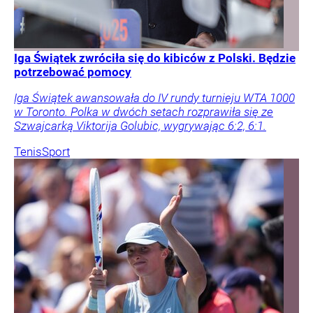
Iga Świątek zwróciła się do kibiców z Polski. Będzie
potrzebować pomocy
Iga Świątek awansowała do IV rundy turnieju WTA 1000
w Toronto. Polka w dwóch setach rozprawiła się ze
Szwajcarką Viktorija Golubic, wygrywając 6:2, 6:1.
Tenis
Sport