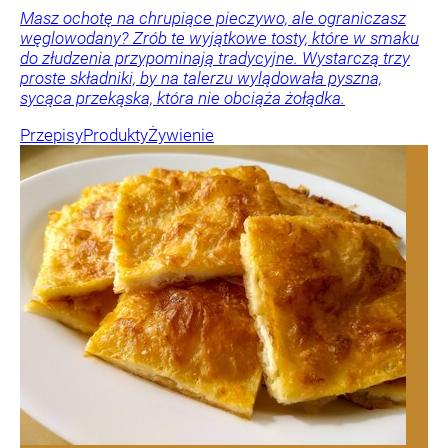
Masz ochotę na chrupiące pieczywo, ale ograniczasz
węglowodany? Zrób te wyjątkowe tosty, które w smaku
do złudzenia przypominają tradycyjne. Wystarczą trzy
proste składniki, by na talerzu wylądowała pyszna,
sycąca przekąska, która nie obciąża żołądka.
Przepisy
Produkty
Żywienie