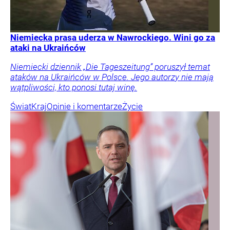
Niemiecka prasa uderza w Nawrockiego. Wini go za
ataki na Ukraińców
Niemiecki dziennik „Die Tageszeitung” poruszył temat
ataków na Ukraińców w Polsce. Jego autorzy nie mają
wątpliwości, kto ponosi tutaj winę.
Świat
Kraj
Opinie i komentarze
Życie