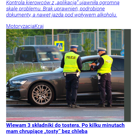
Kontrola kierowców z „aplikacją” ujawniła ogromną
skalę problemu. Brak uprawnień, podrobione
dokumenty, a nawet jazda pod wpływem alkoholu.
Motoryzacja
Kraj
Wlewam 3 składniki do tostera. Po kilku minutach
mam chrupiące „tosty” bez chleba