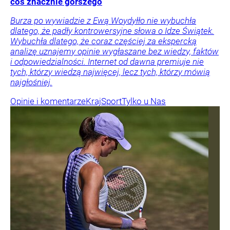
coś znacznie gorszego
Burza po wywiadzie z Ewą Woydyłło nie wybuchła
dlatego, że padły kontrowersyjne słowa o Idze Świątek.
Wybuchła dlatego, że coraz częściej za ekspercką
analizę uznajemy opinie wygłaszane bez wiedzy, faktów
i odpowiedzialności. Internet od dawna premiuje nie
tych, którzy wiedzą najwięcej, lecz tych, którzy mówią
najgłośniej.
Opinie i komentarze
Kraj
Sport
Tylko u Nas