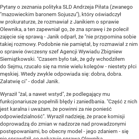
Pytany o zeznania polityka SLD Andrzeja Piłata (zwanego
"mazowieckim baronem Sojuszu"), który oświadczył
w prokuraturze, że rozmawiał z Janikiem o sprawie
Olewnika, a ten zapewniał go, że zna sprawę i że polecił
zajęcie się sprawą - Janik odparł, że "nie przypomina sobie
takiej rozmowy. Podobnie nie pamiętał, by rozmawiał z nim
o sprawie ówczesny szef Agencji Wywiadu Zbigniew
Siemiątkowski. "Czasem było tak, że gdy wchodziłem
do Sejmu, rzucało się na mnie wielu kolegów - niestety płci
męskiej. Wtedy zwykle odpowiada się: dobra, dobra.
Załatwię ci" - dodał Janik.
Wyraził "żal, a nawet wstyd", że podlegający mu
funkcjonariusze popełnili błędy i zaniedbania. "Część z nich
jest karalna i uważam, że powinni za nie ponieść
odpowiedzialność". Wyraził nadzieję, że prace komisji
doprowadzą do zmian w nadzorze nad prowadzonymi
postępowaniami, bo obecny model - jego zdaniem - się
nie sprawdził, co pokazuje sprawa Olewnika.