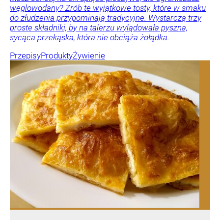
węglowodany? Zrób te wyjątkowe tosty, które w smaku
do złudzenia przypominają tradycyjne. Wystarczą trzy
proste składniki, by na talerzu wylądowała pyszna,
sycąca przekąska, która nie obciąża żołądka.
Przepisy
Produkty
Żywienie