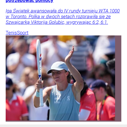
potrzebować pomocy
Iga Świątek awansowała do IV rundy turnieju WTA 1000
w Toronto. Polka w dwóch setach rozprawiła się ze
Szwajcarką Viktorija Golubic, wygrywając 6:2, 6:1.
Tenis
Sport