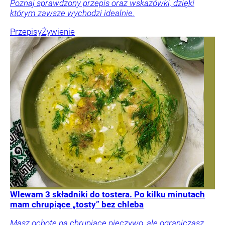
Poznaj sprawdzony przepis oraz wskazówki, dzięki
którym zawsze wychodzi idealnie.
Przepisy
Żywienie
Wlewam 3 składniki do tostera. Po kilku minutach
mam chrupiące „tosty” bez chleba
Masz ochotę na chrupiące pieczywo, ale ograniczasz