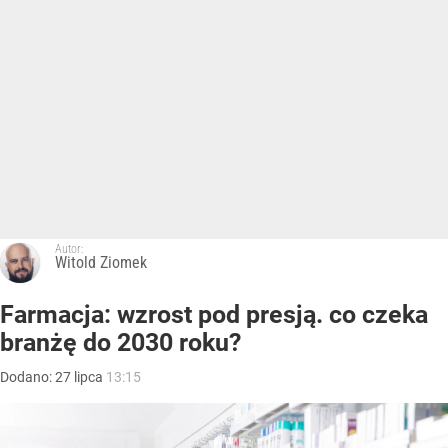
Autor:
Witold Ziomek
Farmacja: wzrost pod presją. co czeka
branżę do 2030 roku?
Dodano:
27
lipca
13:15