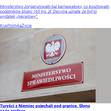
Ministerstwo zorganizowało bal karnawałowy, co kosztowało
podatników blisko 165 tys. zł. Decyzja uznała, że był to
wydatek „niecelowy”.
Kraj
Polityka
Życie
Turyści z Niemiec pojechali pod granicę. Słono
za to zapłacą