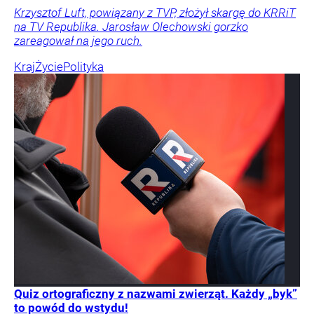
Krzysztof Luft, powiązany z TVP, złożył skargę do KRRiT
na TV Republika. Jarosław Olechowski gorzko
zareagował na jego ruch.
Kraj
Życie
Polityka
Quiz ortograficzny z nazwami zwierząt. Każdy „byk”
to powód do wstydu!