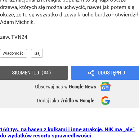
drzewa, których się można uchwycić, nawet jak potem się
okaże, że to są wszystko drzewa kruche bardzo - stwierdził
Adam Michnik.
zew, TVN24
Wiadomości
Kraj
SKOMENTUJ
UDOSTĘPNIJ
34
Obserwuj nas
w
Google News
Dodaj jako
źródło w Google
160 tys. na basen z kulkami i inne atrakcje. NIK ma „ale”
do wydatków resortu sprawiedliwości