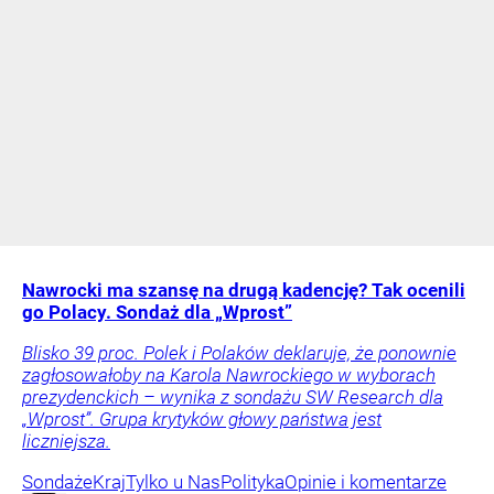
Nawrocki ma szansę na drugą kadencję? Tak ocenili
go Polacy. Sondaż dla „Wprost”
Blisko 39 proc. Polek i Polaków deklaruje, że ponownie
zagłosowałoby na Karola Nawrockiego w wyborach
prezydenckich – wynika z sondażu SW Research dla
„Wprost”. Grupa krytyków głowy państwa jest
liczniejsza.
Sondaże
Kraj
Tylko u Nas
Polityka
Opinie i komentarze