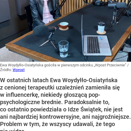
Ewa Woydyłło-Osiatyńska gościła w pierwszym odcinku „Wpost Przeciwnie”
/
Źródło:
Wprost
W ostatnich latach Ewa Woydyłło-Osiatyńska
z cenionej terapeutki uzależnień zamieniła się
w influencerkę, niekiedy głoszącą pop-
psychologiczne brednie. Paradoksalnie to,
co ostatnio powiedziała o Idze Świątek, nie jest
ani najbardziej kontrowersyjne, ani najgroźniejsze.
Problem w tym, że wszyscy udawali, że tego