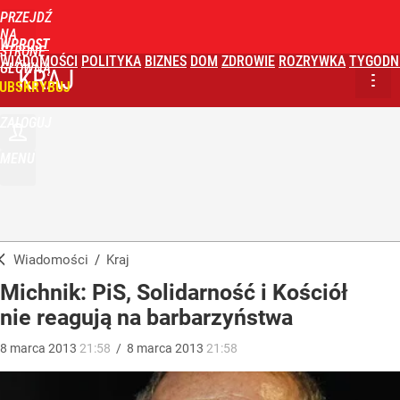
PRZEJDŹ
NA
WPROST
STRONĘ
WIADOMOŚCI
POLITYKA
BIZNES
DOM
ZDROWIE
ROZRYWKA
TYGODN
GŁÓWNĄ
KRAJ
UBSKRYBUJ
ZALOGUJ
MENU
Wiadomości
/
Kraj
Michnik: PiS, Solidarność i Kościół
nie reagują na barbarzyństwa
8
marca
2013
21:58
/
8
marca
2013
21:58