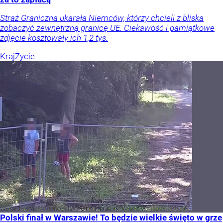
Straż Graniczna ukarała Niemców, którzy chcieli z bliska
zobaczyć zewnętrzną granicę UE. Ciekawość i pamiątkowe
zdjęcie kosztowały ich 1,2 tys.
Kraj
Życie
Polski finał w Warszawie! To będzie wielkie święto w grze