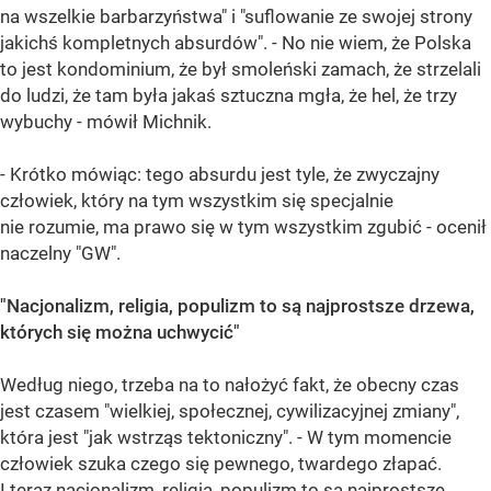
na wszelkie barbarzyństwa" i "suflowanie ze swojej strony
jakichś kompletnych absurdów". - No nie wiem, że Polska
to jest kondominium, że był smoleński zamach, że strzelali
do ludzi, że tam była jakaś sztuczna mgła, że hel, że trzy
wybuchy - mówił Michnik.
- Krótko mówiąc: tego absurdu jest tyle, że zwyczajny
człowiek, który na tym wszystkim się specjalnie
nie rozumie, ma prawo się w tym wszystkim zgubić - ocenił
naczelny "GW".
"Nacjonalizm, religia, populizm to są najprostsze drzewa,
których się można uchwycić"
Według niego, trzeba na to nałożyć fakt, że obecny czas
jest czasem "wielkiej, społecznej, cywilizacyjnej zmiany",
która jest "jak wstrząs tektoniczny". - W tym momencie
człowiek szuka czego się pewnego, twardego złapać.
I teraz nacjonalizm, religia, populizm to są najprostsze