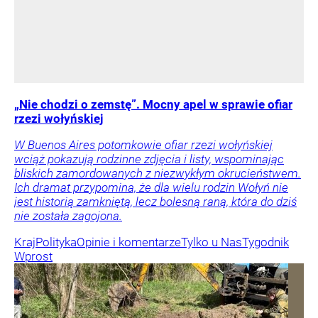
„Nie chodzi o zemstę”. Mocny apel w sprawie ofiar
rzezi wołyńskiej
W Buenos Aires potomkowie ofiar rzezi wołyńskiej
wciąż pokazują rodzinne zdjęcia i listy, wspominając
bliskich zamordowanych z niezwykłym okrucieństwem.
Ich dramat przypomina, że dla wielu rodzin Wołyń nie
jest historią zamkniętą, lecz bolesną raną, która do dziś
nie została zagojona.
Kraj
Polityka
Opinie i komentarze
Tylko u Nas
Tygodnik
Wprost