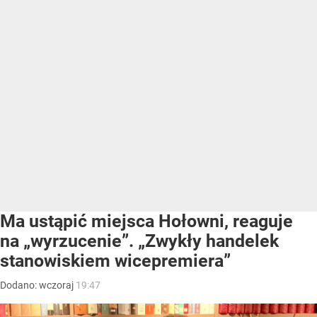
Ma ustąpić miejsca Hołowni, reaguje
na „wyrzucenie”. „Zwykły handelek
stanowiskiem wicepremiera”
Dodano:
wczoraj
19:47