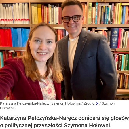
Katarzyna Pełczyńska-Nałęcz i Szymon Hołownia
/ Źródło:
X
/
Szymon
Hołownia
Katarzyna Pełczyńska-Nałęcz odniosła się głosów
o politycznej przyszłości Szymona Hołowni.