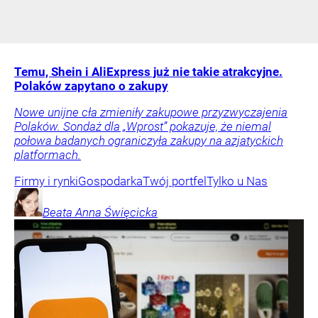
Temu, Shein i AliExpress już nie takie atrakcyjne.
Polaków zapytano o zakupy
Nowe unijne cła zmieniły zakupowe przyzwyczajenia
Polaków. Sondaż dla „Wprost” pokazuje, że niemal
połowa badanych ograniczyła zakupy na azjatyckich
platformach.
Firmy i rynki
Gospodarka
Twój portfel
Tylko u Nas
Beata Anna
Święcicka