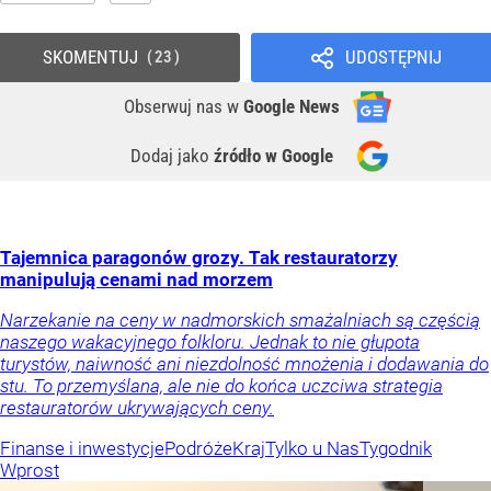
SKOMENTUJ
UDOSTĘPNIJ
23
Obserwuj nas
w
Google News
Dodaj jako
źródło w Google
Tajemnica paragonów grozy. Tak restauratorzy
manipulują cenami nad morzem
Narzekanie na ceny w nadmorskich smażalniach są częścią
naszego wakacyjnego folkloru. Jednak to nie głupota
turystów, naiwność ani niezdolność mnożenia i dodawania do
stu. To przemyślana, ale nie do końca uczciwa strategia
restauratorów ukrywających ceny.
Finanse i inwestycje
Podróże
Kraj
Tylko u Nas
Tygodnik
Wprost