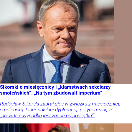
Sikorski o miesięcznicy i „kłamstwach sekciarzy
smoleńskich”. „Na tym zbudowali imperium”
Radosław Sikorski zabrał głos w związku z miesięcznicą
smoleńską. Lider polskiej dyplomacji przypomniał, że
„prawda o wypadku jest znana od początku”.