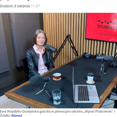
Dodano:
6
sierpnia
11:37
Ewa Woydyłło-Osiatyńska gościła w pierwszym odcinku „Wpost Przeciwnie”
/
Źródło:
Wprost