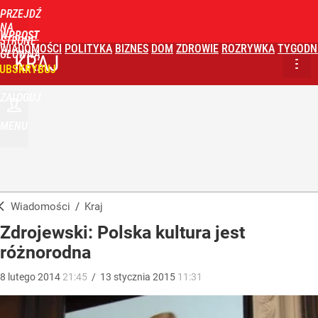
PRZEJDŹ
NA
WPROST
STRONĘ
WIADOMOŚCI
POLITYKA
BIZNES
DOM
ZDROWIE
ROZRYWKA
TYGODN
GŁÓWNĄ
KRAJ
UBSKRYBUJ
ZALOGUJ
MENU
Wiadomości
/
Kraj
Zdrojewski: Polska kultura jest
różnorodna
8
lutego
2014
21:45
/
13
stycznia
2015
11:31