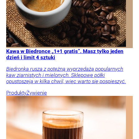
Kawa w Biedronce „1+1 gratis”. Masz tylko jeden
dzień i limit 4 sztuki
Biedronka rusza z potężną wyprzedażą popularnych
kaw ziarnistych i mielonych. Sklepowe półki
opustoszeją w kilka chwil, więc warto się pospieszyć.
Produkty
Żywienie