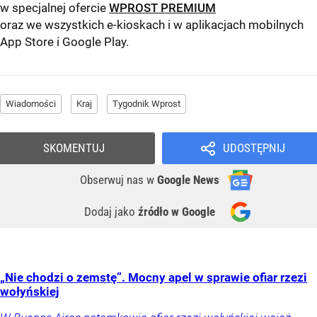
w specjalnej ofercie
WPROST PREMIUM
oraz we wszystkich e-kioskach i w aplikacjach mobilnych
App Store
i
Google Play
.
Wiadomości
Kraj
Tygodnik Wprost
SKOMENTUJ
UDOSTĘPNIJ
Obserwuj nas
w
Google News
Dodaj jako
źródło w Google
„Nie chodzi o zemstę”. Mocny apel w sprawie ofiar rzezi
wołyńskiej