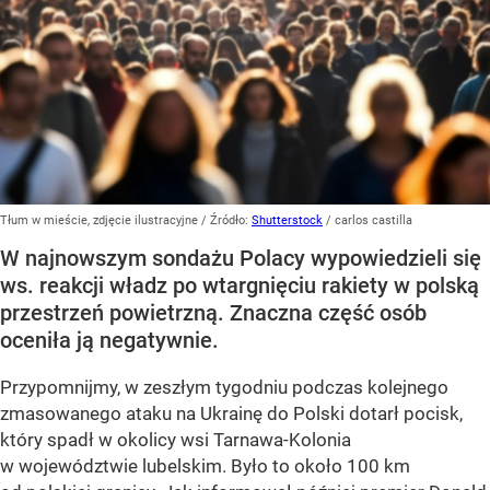
Tłum w mieście, zdjęcie ilustracyjne
/ Źródło:
Shutterstock
/
carlos castilla
W najnowszym sondażu Polacy wypowiedzieli się
ws. reakcji władz po wtargnięciu rakiety w polską
przestrzeń powietrzną. Znaczna część osób
oceniła ją negatywnie.
Przypomnijmy, w zeszłym tygodniu podczas kolejnego
zmasowanego ataku na Ukrainę do Polski dotarł pocisk,
który spadł w okolicy wsi Tarnawa-Kolonia
w województwie lubelskim. Było to około 100 km