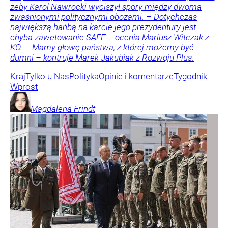
żeby Karol Nawrocki wyciszył spory między dwoma
zwaśnionymi politycznymi obozami. – Dotychczas
największą hańbą na karcie jego prezydentury jest
chyba zawetowanie SAFE – ocenia Mariusz Witczak z
KO. – Mamy głowę państwa, z której możemy być
dumni – kontruje Marek Jakubiak z Rozwoju Plus.
Kraj
Tylko u Nas
Polityka
Opinie i komentarze
Tygodnik
Wprost
Magdalena
Frindt