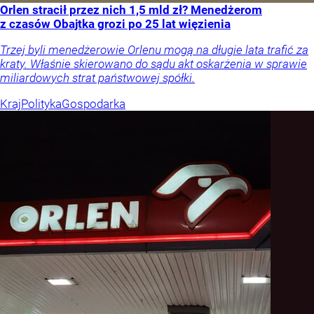
Orlen stracił przez nich 1,5 mld zł? Menedżerom
z czasów Obajtka grozi po 25 lat więzienia
Trzej byli menedżerowie Orlenu mogą na długie lata trafić za
kraty. Właśnie skierowano do sądu akt oskarżenia w sprawie
miliardowych strat państwowej spółki.
Kraj
Polityka
Gospodarka