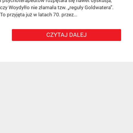
i psychoterapeutów rozpętała się nawet dyskusja,
czy Woydyłło nie złamała tzw. „reguły Goldwatera”.
To przyjęta już w latach 70. przez...
CZYTAJ DALEJ