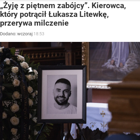
„Żyję z piętnem zabójcy”. Kierowca,
który potrącił Łukasza Litewkę,
przerywa milczenie
Dodano:
wczoraj
18:53