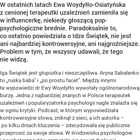
W ostatnich latach Ewa Woydyłło-Osiatyńska
z cenionej terapeutki uzależnień zamieniła się
w influencerkę, niekiedy głoszącą pop-
psychologiczne brednie. Paradoksalnie to,
co ostatnio powiedziała o Idze Świątek, nie jest
ani najbardziej kontrowersyjne, ani najgroźniejsze.
Problem w tym, że wszyscy udawali, że tego
nie widzą.
Iga Świątek jest głupiutka i nieszczęśliwa. Aryna Sabalenko
to „ruska baba” i „po prostu facet”. Między innymi
te wypowiedzi dr Ewy Woydyłło wywołały ogólnonarodową
burzę. Jedna z najbardziej znanych w Polsce terapeutek
uzależnień i popularyzatorka psychologii nagle znalazła się
w ogniu krytyki. Podcast, w którym wypowiedziała
kontrowersyjne słowa, zniknął z sieci, a ich autorka –
po kilku dniach kluczenia – zdecydowała się publicznie
przeprosić za swoje słowa. W środowisku psychologów