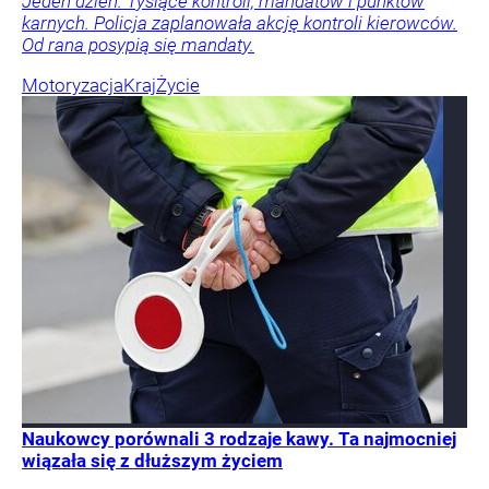
Jeden dzień. Tysiące kontroli, mandatów i punktów
karnych. Policja zaplanowała akcję kontroli kierowców.
Od rana posypią się mandaty.
Motoryzacja
Kraj
Życie
Naukowcy porównali 3 rodzaje kawy. Ta najmocniej
wiązała się z dłuższym życiem