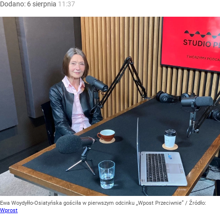
Dodano:
6
sierpnia
11:37
Ewa Woydyłło-Osiatyńska gościła w pierwszym odcinku „Wpost Przeciwnie”
/ Źródło:
Wprost