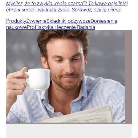
Myślisz, że to zwykła „mała czarna”? Ta kawa najsilniej
chroni serce i wydłuża życie. Sprawdź, czy ją pijesz.
Produkty
Żywienie
Składniki odżywcze
Doniesienia
naukowe
Profilaktyka i leczenie
Badania