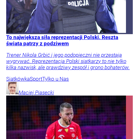
To największa siła reprezentacji Polski. Reszta
świata patrzy z podziwem
Trener Nikola Grbić i jego podopieczni nie przestają
wygrywać. Reprezentacja Polski siatkarzy to nie tylko
kilka nazwisk, ale prawdziwy zespół i grono bohaterów.
Siatkówka
Sport
Tylko u Nas
Maciej
Piasecki