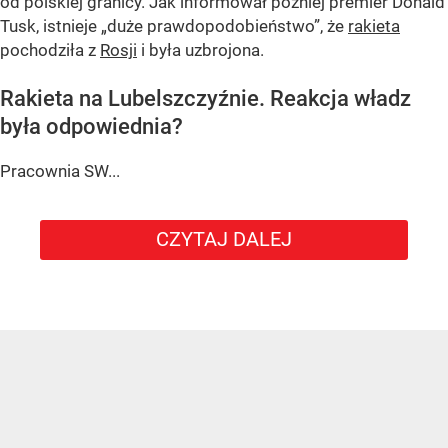
od polskiej granicy. Jak informował później premier Donald
Tusk, istnieje
„duże prawdopodobieństwo”
, że
rakieta
pochodziła z
Rosji
i była uzbrojona.
Rakieta na Lubelszczyźnie. Reakcja władz
była odpowiednia?
Pracownia SW...
CZYTAJ DALEJ