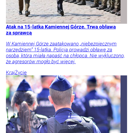
Atak na 15-latka Kamiennej Górze. Trwa obława
za sprawcą
W Kamiennej Górze zaatakowano „niebezpiecznym
narzędziem” 15-latka. Policja prowadzi obławę za
osobą, która miała napaść na chłopca. Nie wykluczono,
że agresorów mogło być więcej.
Kraj
Życie