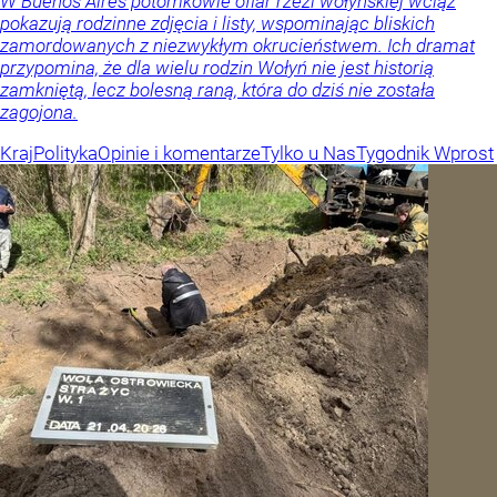
W Buenos Aires potomkowie ofiar rzezi wołyńskiej wciąż
pokazują rodzinne zdjęcia i listy, wspominając bliskich
zamordowanych z niezwykłym okrucieństwem. Ich dramat
przypomina, że dla wielu rodzin Wołyń nie jest historią
zamkniętą, lecz bolesną raną, która do dziś nie została
zagojona.
Kraj
Polityka
Opinie i komentarze
Tylko u Nas
Tygodnik Wprost