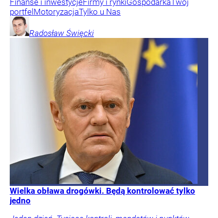
Finanse i inwestycje
Firmy i rynki
Gospodarka
Twój
portfel
Motoryzacja
Tylko u Nas
Radosław
Święcki
Wielka obława drogówki. Będą kontrolować tylko
jedno