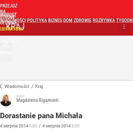
PRZEJDŹ
NA
WPROST
STRONĘ
WIADOMOŚCI
POLITYKA
BIZNES
DOM
ZDROWIE
ROZRYWKA
TYGODN
GŁÓWNĄ
KRAJ
UBSKRYBUJ
ZALOGUJ
MENU
Wiadomości
/
Kraj
Autor:
Magdalena Rigamonti
Dorastanie pana Michała
4
sierpnia
2014
6:00
/
4
sierpnia
2014
6:00