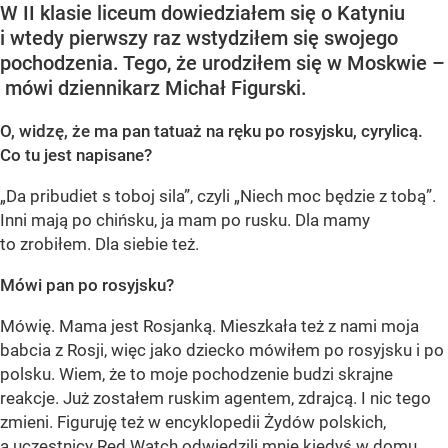
W II klasie liceum dowiedziałem się o Katyniu
i wtedy pierwszy raz wstydziłem się swojego
pochodzenia. Tego, że urodziłem się w Moskwie –
mówi dziennikarz Michał Figurski.
O, widzę, że ma pan tatuaż na ręku po rosyjsku, cyrylicą.
Co tu jest napisane?
„Da pribudiet s toboj sila”, czyli „Niech moc będzie z tobą”.
Inni mają po chińsku, ja mam po rusku. Dla mamy
to zrobiłem. Dla siebie też.
Mówi pan po rosyjsku?
Mówię. Mama jest Rosjanką. Mieszkała też z nami moja
babcia z Rosji, więc jako dziecko mówiłem po rosyjsku i po
polsku. Wiem, że to moje pochodzenie budzi skrajne
reakcje. Już zostałem ruskim agentem, zdrajcą. I nic tego
zmieni. Figuruję też w encyklopedii Żydów polskich,
a uczestnicy Red Watch odwiedzili mnie kiedyś w domu.