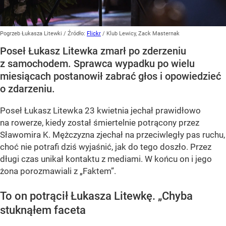
Pogrzeb Łukasza Litewki
/ Źródło:
Flickr
/
Klub Lewicy, Zack Masternak
Poseł Łukasz Litewka zmarł po zderzeniu
z samochodem. Sprawca wypadku po wielu
miesiącach postanowił zabrać głos i opowiedzieć
o zdarzeniu.
Poseł Łukasz Litewka 23 kwietnia jechał prawidłowo
na rowerze, kiedy został śmiertelnie potrącony przez
Sławomira K. Mężczyzna zjechał na przeciwległy pas ruchu,
choć nie potrafi dziś wyjaśnić, jak do tego doszło. Przez
długi czas unikał kontaktu z mediami. W końcu on i jego
żona porozmawiali z „Faktem”.
To on potrącił Łukasza Litewkę. „Chyba
stuknąłem faceta