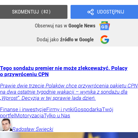
SKOMENTUJ
UDOSTĘPNIJ
82
Obserwuj nas
w
Google News
Dodaj jako
źródło w Google
Tego sondażu premier nie może zlekceważyć. Polacy
o przywróceniu CPN
Prawie dwie trzecie Polaków chce przywrócenia pakietu CPN
na dwa ostatnie tygodnie wakacji – wynika z sondażu dla
„Wprost”. Decyzja w tej sprawie lada dzień.
Finanse i inwestycje
Firmy i rynki
Gospodarka
Twój
portfel
Motoryzacja
Tylko u Nas
Radosław
Święcki