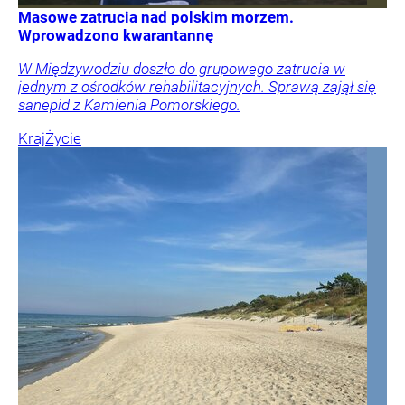
Masowe zatrucia nad polskim morzem.
Wprowadzono kwarantannę
W Międzywodziu doszło do grupowego zatrucia w
jednym z ośrodków rehabilitacyjnych. Sprawą zajął się
sanepid z Kamienia Pomorskiego.
Kraj
Życie