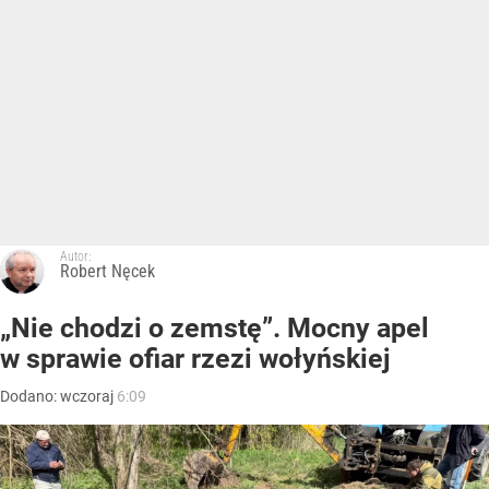
Autor:
Robert Nęcek
„Nie chodzi o zemstę”. Mocny apel
w sprawie ofiar rzezi wołyńskiej
Dodano:
wczoraj
6:09