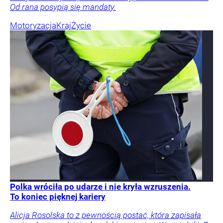
Od rana posypią się mandaty.
Motoryzacja
Kraj
Życie
Polka wróciła po udarze i nie kryła wzruszenia.
To koniec pięknej kariery
Alicja Rosolska to z pewnością postać, która zapisała