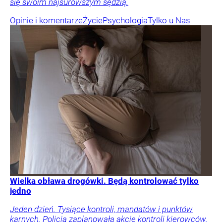
się swoim najsurowszym sędzią.
Opinie i komentarze
Życie
Psychologia
Tylko u Nas
Wielka obława drogówki. Będą kontrolować tylko
jedno
Jeden dzień. Tysiące kontroli, mandatów i punktów
karnych. Policja zaplanowała akcję kontroli kierowców.