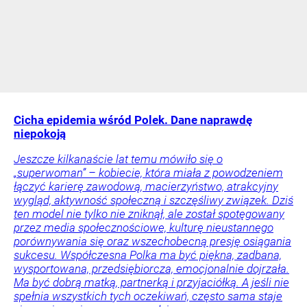
Cicha epidemia wśród Polek. Dane naprawdę
niepokoją
Jeszcze kilkanaście lat temu mówiło się o
„superwoman” – kobiecie, która miała z powodzeniem
łączyć karierę zawodową, macierzyństwo, atrakcyjny
wygląd, aktywność społeczną i szczęśliwy związek. Dziś
ten model nie tylko nie zniknął, ale został spotęgowany
przez media społecznościowe, kulturę nieustannego
porównywania się oraz wszechobecną presję osiągania
sukcesu. Współczesna Polka ma być piękna, zadbana,
wysportowana, przedsiębiorcza, emocjonalnie dojrzała.
Ma być dobrą matką, partnerką i przyjaciółką. A jeśli nie
spełnia wszystkich tych oczekiwań, często sama staje