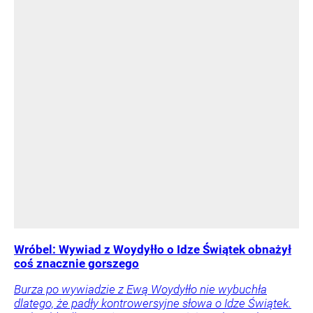
Wróbel: Wywiad z Woydyłło o Idze Świątek obnażył
coś znacznie gorszego
Burza po wywiadzie z Ewą Woydyłło nie wybuchła
dlatego, że padły kontrowersyjne słowa o Idze Świątek.