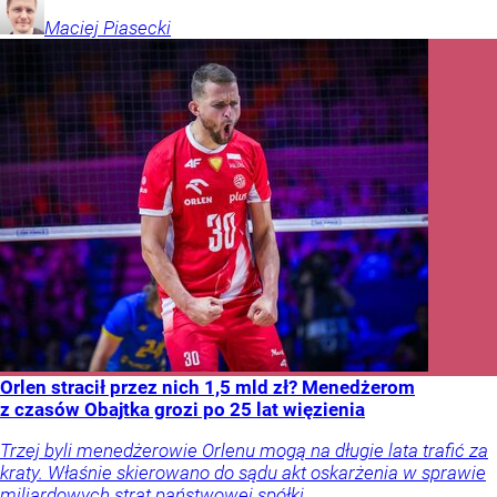
Maciej
Piasecki
Orlen stracił przez nich 1,5 mld zł? Menedżerom
z czasów Obajtka grozi po 25 lat więzienia
Trzej byli menedżerowie Orlenu mogą na długie lata trafić za
kraty. Właśnie skierowano do sądu akt oskarżenia w sprawie
miliardowych strat państwowej spółki.