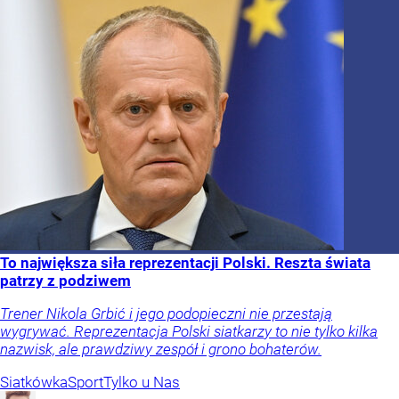
To największa siła reprezentacji Polski. Reszta świata
patrzy z podziwem
Trener Nikola Grbić i jego podopieczni nie przestają
wygrywać. Reprezentacja Polski siatkarzy to nie tylko kilka
nazwisk, ale prawdziwy zespół i grono bohaterów.
Siatkówka
Sport
Tylko u Nas