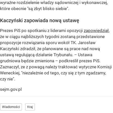
wyraźne rozdzielenie władzy sądowniczej i wykonawczej,
które obecnie "są zbyt blisko siebie".
Kaczyński zapowiada nową ustawę
Prezes PiS po spotkaniu z liderami opozycji
zapowiedział
,
że w ciągu najbliższych tygodni zostaną przedstawione
propozycje rozwiązania sporu wokół TK. Jarosław
Kaczyński zdradził, że planowane są prace nad nową
ustawą regulującą działanie Trybunału. – Ustawa
grudniowa będzie zmieniona – podkreślił prezes PiS.
Zaznaczył, ze z powagą należy traktować wytyczne Komisji
Weneckiej, "niezależnie od tego, czy się z tym zgadzamy,
czy nie".
sejm.gov.pl
Wiadomości
Kraj