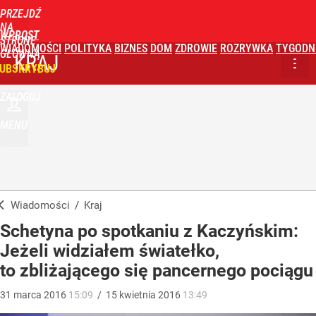
PRZEJDŹ
NA
WPROST
STRONĘ
WIADOMOŚCI
POLITYKA
BIZNES
DOM
ZDROWIE
ROZRYWKA
TYGODN
GŁÓWNĄ
KRAJ
UBSKRYBUJ
ZALOGUJ
MENU
Wiadomości
/
Kraj
Schetyna po spotkaniu z Kaczyńskim:
Jeżeli widziałem światełko,
to zbliżającego się pancernego pociągu
31
marca
2016
15:09
/
15
kwietnia
2016
13:49