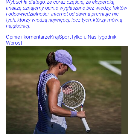
Wybuchła dlatego, że coraz częściej za ekspercką
analizę uznajemy opinie wygłaszane bez wiedzy, faktów
i odpowiedzialności. Internet od dawna premiuje nie
tych, którzy wiedzą najwięcej, lecz tych, którzy mówią
najgłośniej.
Opinie i komentarze
Kraj
Sport
Tylko u Nas
Tygodnik
Wprost