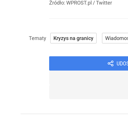
Źródło:
WPROST.pl
/
Twitter
Kryzys na granicy
Wiadomoś
UDO