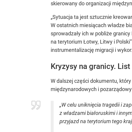
skierowany do organizacji między
„Sytuacja ta jest sztucznie kreowa
W ostatnich miesiącach władze bia
sprowadzały ich w pobliże granicy 
na terytorium Łotwy, Litwy i Pols
instrumentalizację migracji i wyko
Kryzysy na granicy. List
W dalszej części dokumentu, który 
międzynarodowych i pozarządowych
„W celu uniknięcia tragedii i 
z władzami białoruskimi i inny
przyjazd na terytorium tego kr