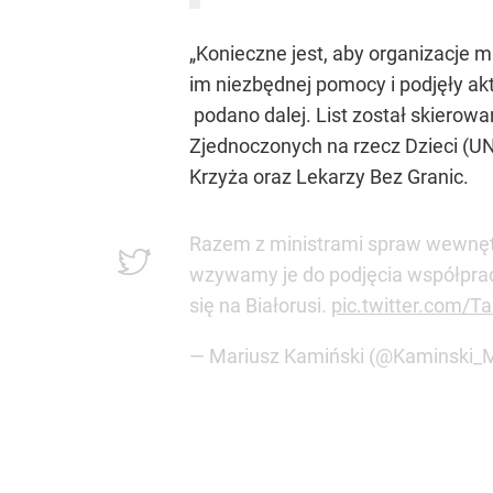
„Konieczne jest, aby organizacje
im niezbędnej pomocy i podjęły ak
podano dalej. List został skier
Zjednoczonych na rzecz Dzieci (U
Krzyża oraz Lekarzy Bez Granic.
Razem z ministrami spraw wewnęt
wzywamy je do podjęcia współprac
się na Białorusi.
pic.twitter.com/T
— Mariusz Kamiński (@Kaminski_