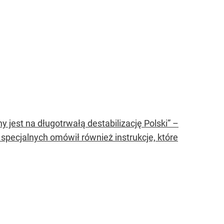
y jest na długotrwałą destabilizację Polski” –
specjalnych omówił również instrukcje, które