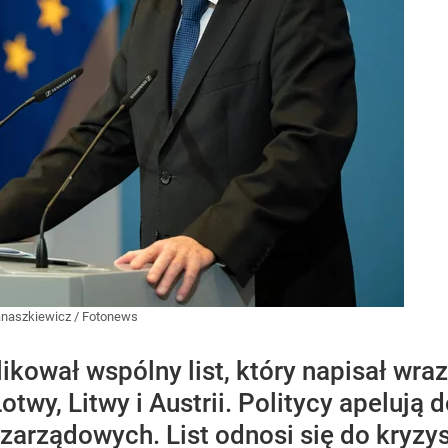
anaszkiewicz / Fotonews
kował wspólny list, który napisał wra
twy, Litwy i Austrii. Politycy apelują d
arządowych. List odnosi się do kryzy