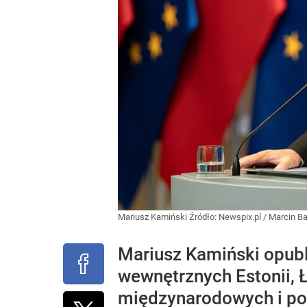
Mariusz Kamiński
Źródło:
Newspix.pl
/
Marcin B
Mariusz Kamiński opubli
wewnętrznych Estonii, Ło
międzynarodowych i poz