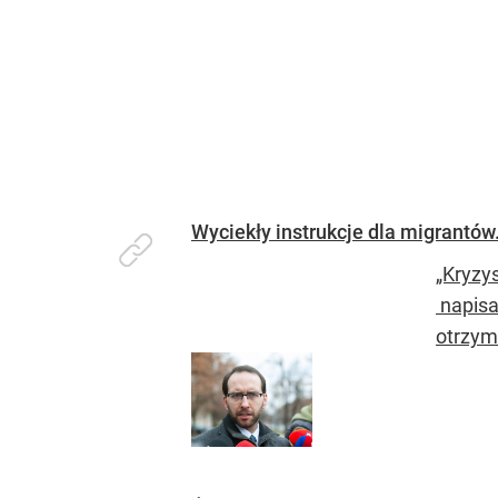
Wyciekły instrukcje dla migrantów
„Kryzys
napisa
otrzym