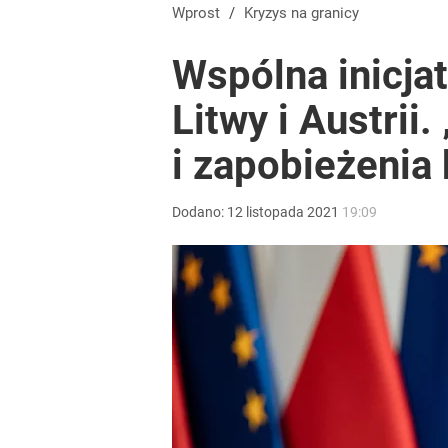
Iga Świątek zwróciła się do kibiców z Polski. Bę
Wprost
/
Kryzys na granicy
Wspólna inicjat
dodaj
Litwy i Austrii.
Wrze po roku Nawrockiego. „Największa hańba” ko
i zapobieżenia
15
Dodano:
12
listopada
2021
19:09
Farmacja: wzrost pod presją. co czeka branżę do 
dodaj