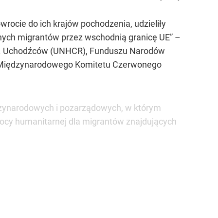
ocie do ich krajów pochodzenia, udzieliły
lnych migrantów przez wschodnią granicę UE” –
ds. Uchodźców (UNHCR), Funduszu Narodów
), Międzynarodowego Komitetu Czerwonego
dzynarodowych i pozarządowych, w którym
ocy humanitarnej dla migrantów znajdujących