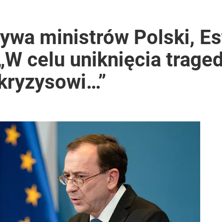
dzie potrzebować pomocy
ywa ministrów Polski, Est
 „W celu uniknięcia traged
ntra „Cała Europa nam go zazdrości”
 kryzysowi…”
2030 roku?