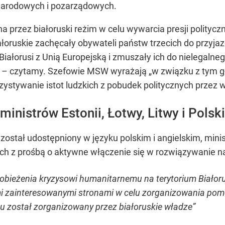
narodowych i pozarządowych.
na przez białoruski reżim w celu wywarcia presji politycz
łoruskie zachęcały obywateli państw trzecich do przyjaz
Białorusi z Unią Europejską i zmuszały ich do nielegalne
ki” – czytamy. Szefowie MSW wyrażają „w związku z tym gł
rzystywanie istot ludzkich z pobudek politycznych przez w
 ministrów Estonii, Łotwy, Litwy i Polski
został udostępniony w języku polskim i angielskim, minis
 z prośbą o aktywne włączenie się w rozwiązywanie napi
zapobieżenia kryzysowi humanitarnemu na terytorium Biał
mi zainteresowanymi stronami w celu zorganizowania pomo
aju został zorganizowany przez białoruskie władze”