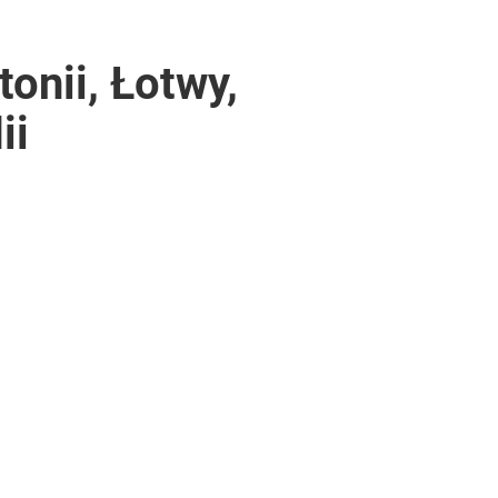
onii, Łotwy,
ii