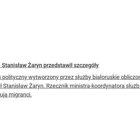
. Stanisław Żaryn przedstawił szczegóły
 polityczny wytworzony przez służby białoruskie obliczon
ł Stanisław Żaryn. Rzecznik ministra-koordynatora służb 
ują migranci.