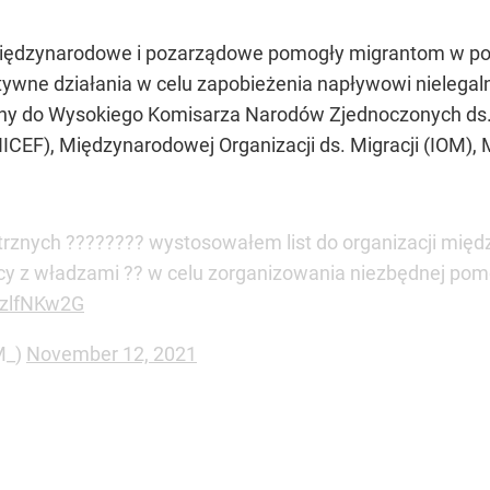
 międzynarodowe i pozarządowe pomogły migrantom w powr
tywne działania w celu zapobieżenia napływowi nielega
owany do Wysokiego Komisarza Narodów Zjednoczonych 
NICEF), Międzynarodowej Organizacji ds. Migracji (IOM
rznych ???????? wystosowałem list do organizacji mię
y z władzami ?? w celu zorganizowania niezbędnej pom
azlfNKw2G
M_)
November 12, 2021