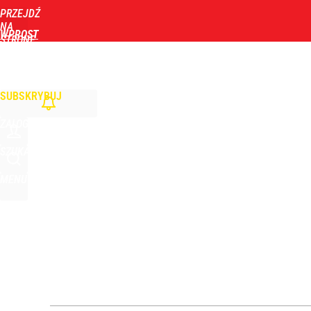
PRZEJDŹ
Udostępnij
0
Skomentuj
NA
WPROST
STRONĘ
GŁÓWNĄ
WIADOMOŚCI
POLITYKA
BIZNES
DOM
ZDROWIE
ROZRYWKA
TYGOD
Zaginęły 3 siostry. Najmłodsza ma 14 lat
SUBSKRYBUJ
dodaj
ZALOGUJ
Vistula x LOT: Elegancja w podróży. Premiera wspó
SZUKAJ
MENU
dodaj
Nawrocki ma szansę na drugą kadencję? Tak ocenil
10