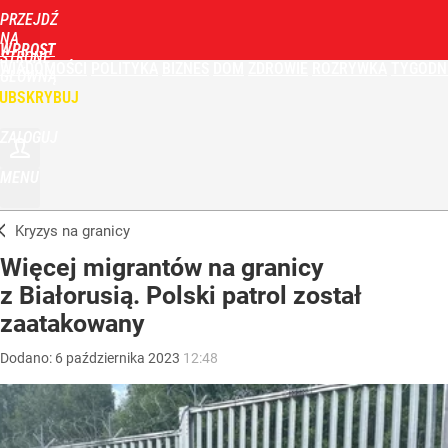
PRZEJDŹ
NA
WPROST
STRONĘ
WIADOMOŚCI
POLITYKA
BIZNES
DOM
ZDROWIE
ROZRYWKA
TYGODN
GŁÓWNĄ
UBSKRYBUJ
ZALOGUJ
MENU
Kryzys na granicy
Więcej migrantów na granicy
z Białorusią. Polski patrol został
zaatakowany
Dodano:
6
października
2023
12:48