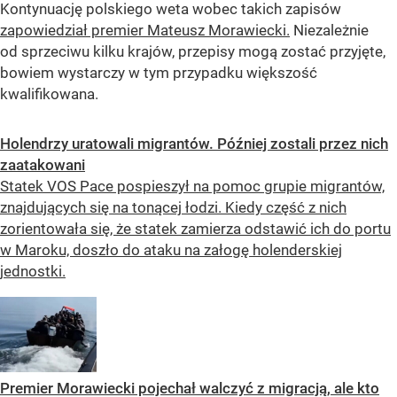
Kontynuację polskiego weta wobec takich zapisów
zapowiedział premier Mateusz Morawiecki.
Niezależnie
od sprzeciwu kilku krajów, przepisy mogą zostać przyjęte,
bowiem wystarczy w tym przypadku większość
kwalifikowana.
Holendrzy uratowali migrantów. Później zostali przez nich
zaatakowani
Statek VOS Pace pospieszył na pomoc grupie migrantów,
znajdujących się na tonącej łodzi. Kiedy część z nich
zorientowała się, że statek zamierza odstawić ich do portu
w Maroku, doszło do ataku na załogę holenderskiej
jednostki.
Premier Morawiecki pojechał walczyć z migracją, ale kto