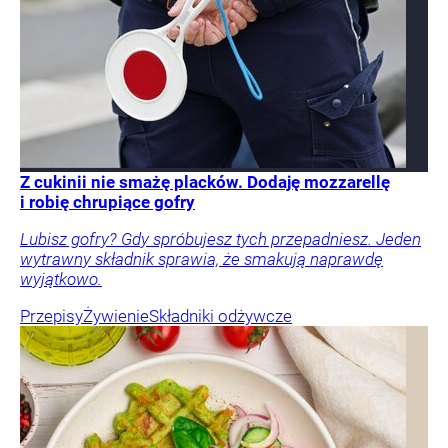
Z cukinii nie smażę placków. Dodaję mozzarellę
i robię chrupiące gofry
Lubisz gofry? Gdy spróbujesz tych przepadniesz. Jeden
wytrawny składnik sprawia, że smakują naprawdę
wyjątkowo.
Przepisy
Żywienie
Składniki odżywcze