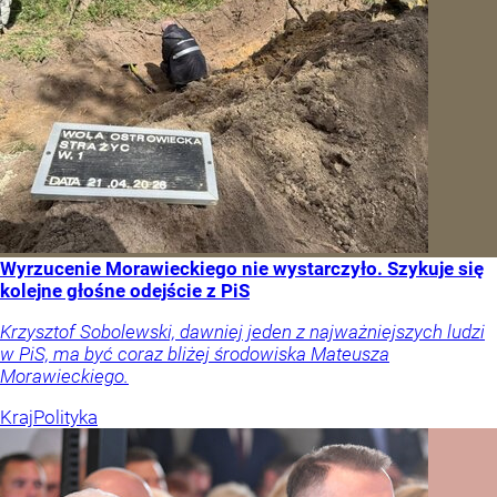
Wyrzucenie Morawieckiego nie wystarczyło. Szykuje się
kolejne głośne odejście z PiS
Krzysztof Sobolewski, dawniej jeden z najważniejszych ludzi
w PiS, ma być coraz bliżej środowiska Mateusza
Morawieckiego.
Kraj
Polityka