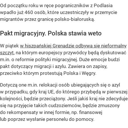
Od początku roku w ręce pograniczników z Podlasia
wpadło już 460 osób, które uczestniczyły w przemycie
migrantów przez granicę polsko-białoruską.
Pakt migracyjny. Polska stawia weto
W piątek
w hiszpańskiej Grenadzie odbywa się nieformalny
szczyt
, na którym europejscy przywódcy będą dyskutować
m.in. o reformie polityki migracyjnej. Duże emocje budzi
pakt dotyczący migracji i azylu. Zawiera on zapisy,
przeciwko którym protestują Polska i Węgry.
Dotyczą one m.in. relokacji osób ubiegających się o azyl
w przypadku, gdy kraj UE, do którego przybędą w pierwszej
kolejności, będzie przeciążony. Jeśli jakiś kraj nie zdecyduje
się na przyjęcie takich cudzoziemców, będzie zmuszony
do rekompensaty w innej formie, np. finansowej
lub poprzez wysłanie personelu do pomocy.