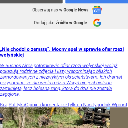
Obserwuj nas
w
Google News
Dodaj jako
źródło w Google
„Nie chodzi o zemstę”. Mocny apel w sprawie ofiar rzezi
wołyńskiej
W Buenos Aires potomkowie ofiar rzezi wołyńskiej wciąż
pokazują rodzinne zdjęcia i listy, wspominając bliskich
zamordowanych z niezwykłym okrucieństwem. Ich dramat
przypomina, że dla wielu rodzin Wołyń nie jest historią
zamkniętą, lecz bolesną raną, która do dziś nie została
zagojona.
Kraj
Polityka
Opinie i komentarze
Tylko u Nas
Tygodnik Wprost