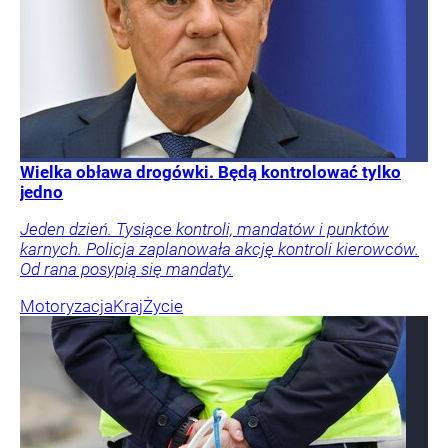
Wielka obława drogówki. Będą kontrolować tylko
jedno
Jeden dzień. Tysiące kontroli, mandatów i punktów
karnych. Policja zaplanowała akcję kontroli kierowców.
Od rana posypią się mandaty.
Motoryzacja
Kraj
Życie