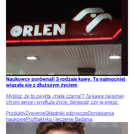
Naukowcy porównali 3 rodzaje kawy. Ta najmocniej
wiązała się z dłuższym życiem
Myślisz, że to zwykła „mała czarna”? Ta kawa najsilniej
chroni serce i wydłuża życie. Sprawdź, czy ją pijesz.
Produkty
Żywienie
Składniki odżywcze
Doniesienia
naukowe
Profilaktyka i leczenie
Badania