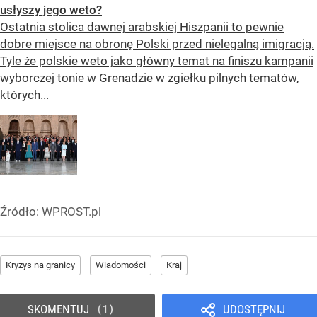
usłyszy jego weto?
Ostatnia stolica dawnej arabskiej Hiszpanii to pewnie
dobre miejsce na obronę Polski przed nielegalną imigracją.
Tyle że polskie weto jako główny temat na finiszu kampanii
wyborczej tonie w Grenadzie w zgiełku pilnych tematów,
których...
Źródło:
WPROST.pl
Kryzys na granicy
Wiadomości
Kraj
SKOMENTUJ
UDOSTĘPNIJ
1