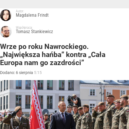
Autor:
Magdalena Frindt
Współpraca:
Tomasz Stankiewicz
Wrze po roku Nawrockiego.
„Największa hańba” kontra „Cała
Europa nam go zazdrości”
Dodano:
6
sierpnia
5:15