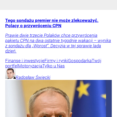
Tego sondażu premier nie może zlekceważyć.
Polacy o przywróceniu CPN
Prawie dwie trzecie Polaków chce przywrócenia
pakietu CPN na dwa ostatnie tygodnie wakacji – wynika
z sondażu dla „Wprost”. Decyzja w tej sprawie lada
dzień.
Finanse i inwestycje
Firmy i rynki
Gospodarka
Twój
portfel
Motoryzacja
Tylko u Nas
Radosław
Święcki