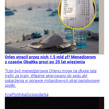
Orlen stracił przez nich 1,5 mld zł? Menedżerom
z czasów Obajtka grozi po 25 lat więzienia
Trzej byli menedżerowie Orlenu mogą na długie lata
trafić za kraty. Właśnie skierowano do sądu akt
oskarżenia w sprawie miliardowych strat państwowej
spółki.
Kraj
Polityka
Gospodarka