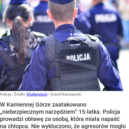
Policja
/ Źródło:
Shutterstock
/
Grand Warszawski
W Kamiennej Górze zaatakowano
„niebezpiecznym narzędziem” 15-latka. Policja
prowadzi obławę za osobą, która miała napaść
na chłopca. Nie wykluczono, że agresorów mogło