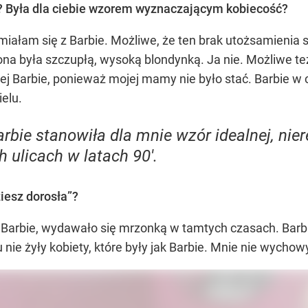
ty? Była dla ciebie wzorem wyznaczającym kobiecość?
iałam się z Barbie. Możliwe, że ten brak utożsamienia si
na była szczupłą, wysoką blondynką. Ja nie. Możliwe też
nej Barbie, ponieważ mojej mamy nie było stać. Barbie w
ielu.
bie stanowiła dla mnie wzór idealnej, niere
h ulicach w latach 90'.
ziesz dorosła”?
Barbie, wydawało się mrzonką w tamtych czasach. Barbi
e żyły kobiety, które były jak Barbie. Mnie nie wychowy