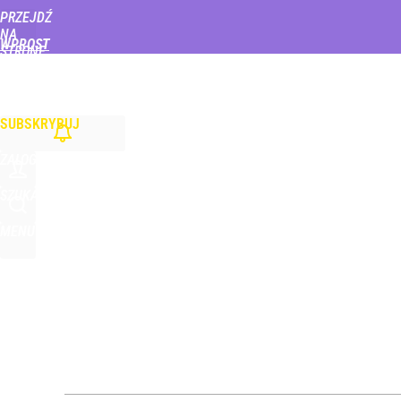
PRZEJDŹ
Udostępnij
1
Skomentuj
NA
WPROST
STRONĘ
GŁÓWNĄ
WIADOMOŚCI
POLITYKA
BIZNES
DOM
ZDROWIE
ROZRYWKA
TYGOD
SUBSKRYBUJ
ZALOGUJ
SZUKAJ
MENU