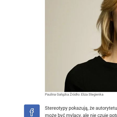
Paulina Gałązka
Źródło:
Eliza Stegienka
Stereotypy pokazują, że autorytet
może być mylący, ale nie czuję po