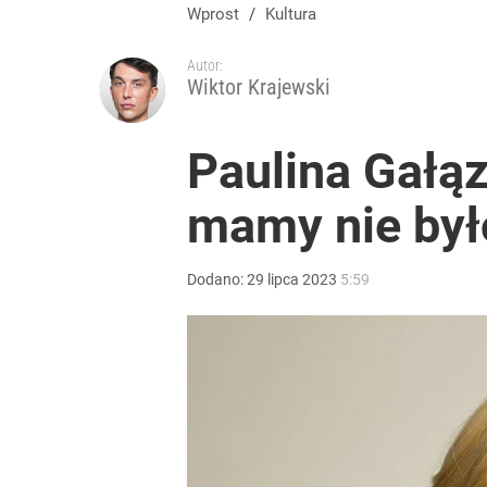
Wprost
/
Kultura
Autor:
Wiktor Krajewski
Paulina Gałąz
mamy nie był
Dodano:
29
lipca
2023
5:59