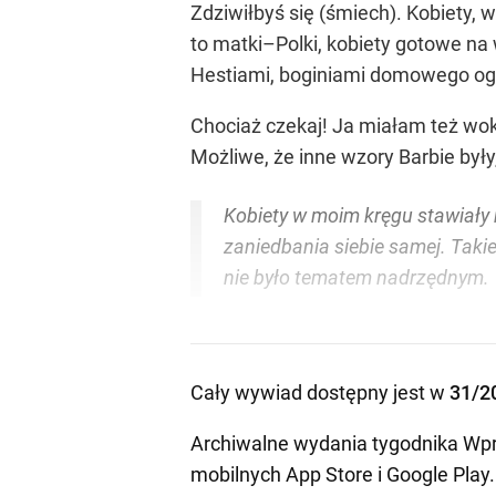
Zdziwiłbyś się (śmiech). Kobiety, 
to matki–Polki, kobiety gotowe n
Hestiami, boginiami domowego ogni
Chociaż czekaj! Ja miałam też wok
Możliwe, że inne wzory Barbie był
Kobiety w moim kręgu stawiały r
zaniedbania siebie samej. Takie 
nie było tematem nadrzędnym.
Cały wywiad dostępny jest w
31/2
Archiwalne wydania tygodnika Wpr
mobilnych
App Store
i
Google Play
.