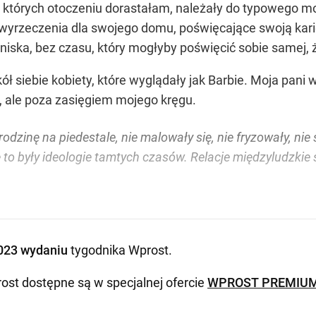
w których otoczeniu dorastałam, należały do typowego mo
a wyrzeczenia dla swojego domu, poświęcające swoją kar
ska, bez czasu, który mogłyby poświęcić sobie samej, ż
ół siebie kobiety, które wyglądały jak Barbie. Moja pa
y, ale poza zasięgiem mojego kręgu.
odzinę na piedestale, nie malowały się, nie fryzowały, n
to były ideologie tamtych czasów. Relacje międzyludzkie się
023 wydaniu
tygodnika Wprost
.
ost dostępne są w specjalnej ofercie
WPROST PREMIU