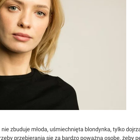
u nie zbuduje młoda, uśmiechnięta blondynka, tylko doj
trzeby przebierania się za bardzo poważną osobę, żeby 