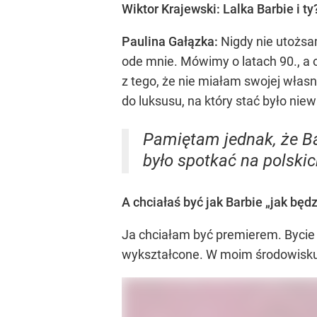
Wiktor Krajewski: Lalka Barbie i 
Paulina Gałązka:
Nigdy nie utożsam
ode mnie. Mówimy o latach 90., a o
z tego, że nie miałam swojej włas
do luksusu, na który stać było niew
Pamiętam jednak, że Bar
było spotkać na polskic
A chciałaś być jak Barbie „jak będ
Ja chciałam być premierem. Bycie 
wykształcone. W moim środowisku ni