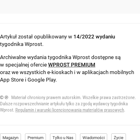
Artykuł został opublikowany w
14/2022 wydaniu
tygodnika Wprost
.
Archiwalne wydania tygodnika Wprost dostępne są
w specjalnej ofercie
WPROST PREMIUM
oraz we wszystkich e-kioskach i w aplikacjach mobilnych
App Store
i
Google Play
.
© ℗
Materiał chroniony prawem autorskim. Wszelkie prawa zastrzeżone.
Dalsze rozpowszechnianie artykułu tylko za zgodą wydawcy tygodnika
Wprost.
Regulamin i warunki licencjonowania materiałów prasowych
.
Magazyn
Premium
Tylko u Nas
Wiadomości
Życie