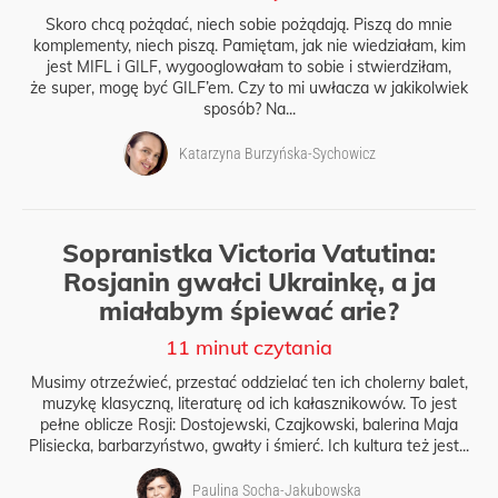
Skoro chcą pożądać, niech sobie pożądają. Piszą do mnie
komplementy, niech piszą. Pamiętam, jak nie wiedziałam, kim
jest MIFL i GILF, wygooglowałam to sobie i stwierdziłam,
że super, mogę być GILF’em. Czy to mi uwłacza w jakikolwiek
sposób? Na...
Katarzyna Burzyńska-Sychowicz
Sopranistka Victoria Vatutina:
Rosjanin gwałci Ukrainkę, a ja
miałabym śpiewać arie?
11 minut czytania
Musimy otrzeźwieć, przestać oddzielać ten ich cholerny balet,
muzykę klasyczną, literaturę od ich kałasznikowów. To jest
pełne oblicze Rosji: Dostojewski, Czajkowski, balerina Maja
Plisiecka, barbarzyństwo, gwałty i śmierć. Ich kultura też jest...
Paulina Socha-Jakubowska