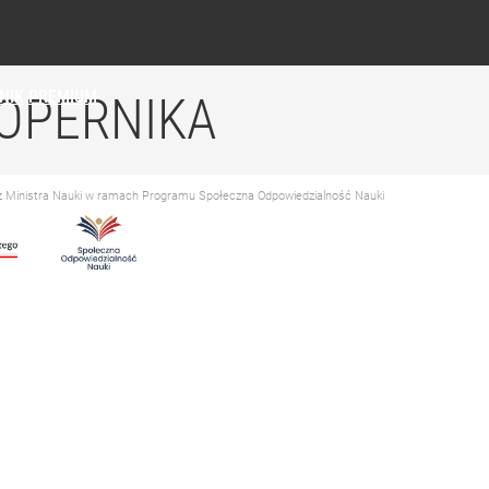
NIK
PREMIUM
OPERNIKA
ez Ministra Nauki w ramach Programu Społeczna Odpowiedzialność Nauki