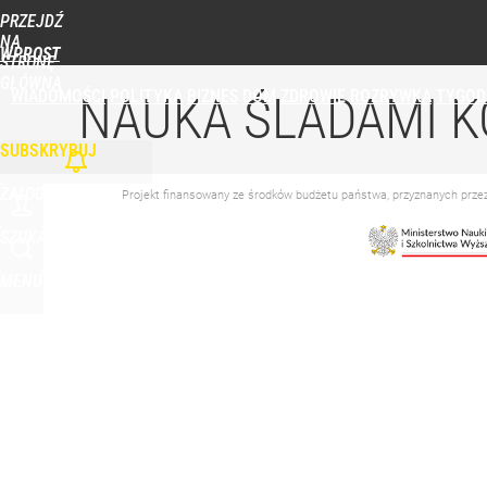
PRZEJDŹ
Udostępnij
0
Skomentuj
NA
WPROST
STRONĘ
GŁÓWNĄ
WIADOMOŚCI
POLITYKA
BIZNES
DOM
ZDROWIE
ROZRYWKA
TYGOD
NAUKA ŚLADAMI K
SUBSKRYBUJ
ZALOGUJ
Projekt finansowany ze środków budżetu państwa, przyznanych prz
SZUKAJ
MENU