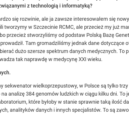
wiązanymi z technologią i informatyką?
ardzo się rozwinie, ale ja zawsze interesowałem się now
wili tworzymy w Szczecinie RCMC, ale przecież my już m
bo przecież stworzyliśmy od podstaw Polską Bazę Genet
ie prowadził. Tam gromadziliśmy jednak dane dotyczące o
ierać dużo szersze spektrum danych medycznych. To proj
rowadza tak naprawdę w medycynę XXI wieku.
nych.
my sekwenator wielkoprzepustowy, w Polsce są tylko trzy 
 analizę 384 genomów ludzkich w ciągu kilku dni. To jest
laboratorium, które byłoby w stanie sprawnie taką ilość 
h, analityków danych i innych specjalistów. To są zawod