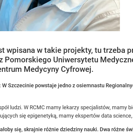
st wpisana w takie projekty, tu trzeb
 z Pomorskiego Uniwersytetu Medyczneg
entrum Medycyny Cyfrowej.
: W Szczecinie powstaje jedno z osiemnastu Regionalny
espół ludzi. W RCMC mamy lekarzy specjalistów, mamy bi
ujących się epigenetyką, mamy ekspertów data science, c
łoby się, skrajnie różnie dziedziny nauki. Dwa różne św