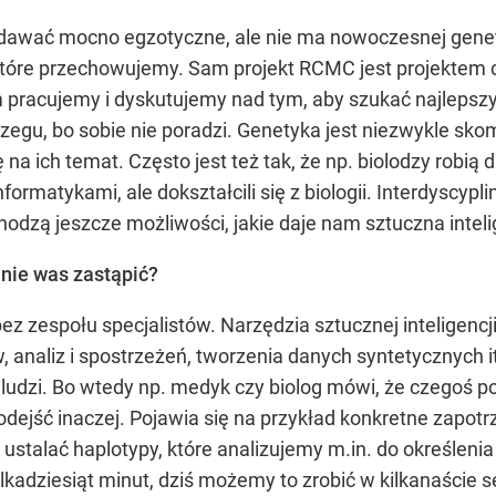
dawać mocno egzotyczne, ale nie ma nowoczesnej genetyk
tóre przechowujemy. Sam projekt RCMC jest projektem c
 pracujemy i dyskutujemy nad tym, aby szukać najlepszyc
zegu, bo sobie nie poradzi. Genetyka jest niezwykle sko
 ich temat. Często jest też tak, że np. biolodzy robią dr
formatykami, ale dokształcili się z biologii. Interdyscypli
dzą jeszcze możliwości, jakie daje nam sztuczna inteli
anie was zastąpić?
 bez zespołu specjalistów. Narzędzia sztucznej inteligen
analiz i spostrzeżeń, tworzenia danych syntetycznych itd
ludzi. Bo wtedy np. medyk czy biolog mówi, że czegoś po
dejść inaczej. Pojawia się na przykład konkretne zapotr
 ustalać haplotypy, które analizujemy m.in. do określen
kadziesiąt minut, dziś możemy to zrobić w kilkanaście s