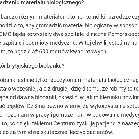
madzeniu materiału biologicznego?
bardzo różnym materiałem, to np. komórki rozrodcze cz
dzi o to, aby gromadzić materiał biologiczny w sposób cy
RCMC będą korzystały dwa szpitale kliniczne Pomorskieg
 szpitale i podmioty medyczne. W tej chwili jesteśmy n
um, to będzie aż 600 metrów kwadratowych.
ór brytyjskiego biobanku?
iobank jest nie tylko repozytorium materiału biologiczneg
stało wcześniej, ale z drugiej, dzięki temu, że robimy to
jące od dawna biobanki, określić, w jakim kierunku pow
iać błędów. Dziś na pewno wiemy, że wykorzystanie sztuc
 pomoże nam w pracy i pomoże nam w budowaniu medycyn
ż to, co dzięki takiemu Centrum zyskują pacjenci z nasze
 co za tym idzie skuteczniej leczyć pacjentów.