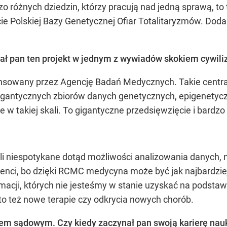
o różnych dziedzin, którzy pracują nad jedną sprawą, to
ie Polskiej Bazy Genetycznej Ofiar Totalitaryzmów. Doda
ł pan ten projekt w jednym z wywiadów skokiem cywili
ansowany przez Agencję Badań Medycznych. Takie centra 
igantycznych zbiorów danych genetycznych, epigenetyczn
e w takiej skali. To gigantyczne przedsięwzięcie i bardzo
 niespotykane dotąd możliwości analizowania danych, no
jenci, bo dzięki RCMC medycyna może być jak najbardzi
acji, których nie jesteśmy w stanie uzyskać na podstawi
o też nowe terapie czy odkrycia nowych chorób.
iem sądowym. Czy kiedy zaczynał pan swoją karierę nauk