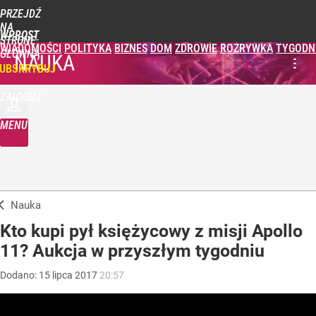
PRZEJDŹ
NA
WPROST
STRONĘ
WIADOMOŚCI
POLITYKA
BIZNES
DOM
ZDROWIE
ROZRYWKA
TYGODN
GŁÓWNĄ
NAUKA
UBSKRYBUJ
ZALOGUJ
MENU
Nauka
Kto kupi pył księżycowy z misji Apollo
11? Aukcja w przyszłym tygodniu
Dodano:
15
lipca
2017
20:57