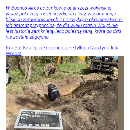
W Buenos Aires potomkowie ofiar rzezi wołyńskiej
wciąż pokazują rodzinne zdjęcia i listy, wspominając
bliskich zamordowanych z niezwykłym okrucieństwem.
Ich dramat przypomina, że dla wielu rodzin Wołyń nie
jest historią zamkniętą, lecz bolesną raną, która do dziś
nie została zagojona.
Kraj
Polityka
Opinie i komentarze
Tylko u Nas
Tygodnik
Wprost