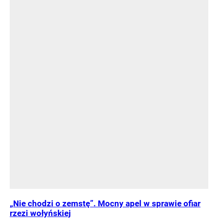
„Nie chodzi o zemstę”. Mocny apel w sprawie ofiar
rzezi wołyńskiej