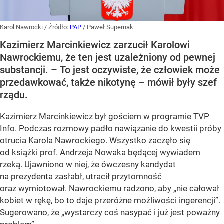
Karol Nawrocki
/ Źródło:
PAP
/
Paweł Supernak
Kazimierz Marcinkiewicz zarzucił Karolowi
Nawrockiemu, że ten jest uzależniony od pewnej
substancji. – To jest oczywiste, że człowiek może
przedawkować, także nikotynę – mówił były szef
rządu.
Kazimierz Marcinkiewicz był gościem w programie TVP
Info. Podczas rozmowy padło nawiązanie do kwestii próby
otrucia
Karola Nawrockiego
. Wszystko zaczęło się
od książki prof. Andrzeja Nowaka będącej wywiadem
rzeką. Ujawniono w niej, że ówczesny kandydat
na prezydenta zasłabł, utracił przytomność
oraz wymiotował. Nawrockiemu radzono, aby „nie całował
kobiet w rękę, bo to daje przeróżne możliwości ingerencji”.
Sugerowano, że „wystarczy coś nasypać i już jest poważny