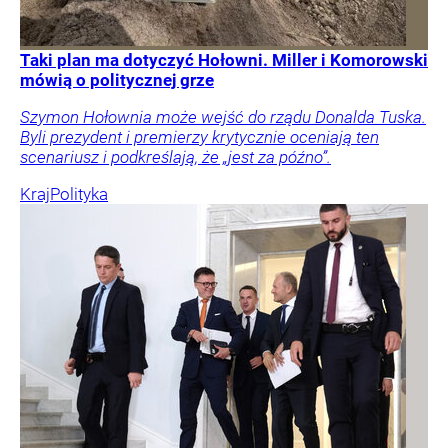
Taki plan ma dotyczyć Hołowni. Miller i Komorowski
mówią o politycznej grze
Szymon Hołownia może wejść do rządu Donalda Tuska.
Byli prezydent i premierzy krytycznie oceniają ten
scenariusz i podkreślają, że „jest za późno”.
Kraj
Polityka