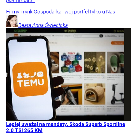
platformach.
Firmy i rynki
Gospodarka
Twój portfel
Tylko u Nas
Beata Anna
Święcicka
Lepiej uważaj na mandaty. Skoda Superb Sportline
2.0 TSI 265 KM