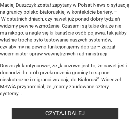
Maciej Duszczyk został zapytany w Polsat News o sytuację
na granicy polsko-białoruskiej w kontekście bariery. –
W ostatnich dniach, czy nawet już ponad dobry tydzień
widzimy pewne wzmożenie. Czasami są takie dni, że nie
ma nikogo, a nagle się kilkanaście osób pojawia, tak jakby
właśnie trochę było testowanie naszych systemów,
czy aby my na pewno funkcjonujemy dobrze – zaczął
wiceminister spraw wewnętrznych i administracji.
Duszczyk kontynuował, że „kluczowe jest to, że nawet jeśli
dochodzi do prób przekroczenia granicy to są one
nieskuteczne i migranci wracają do Białorusi”. Wiceszef
MSWiA przypomniał, że „mamy zbudowane cztery
systemy...
CZYTAJ DALEJ