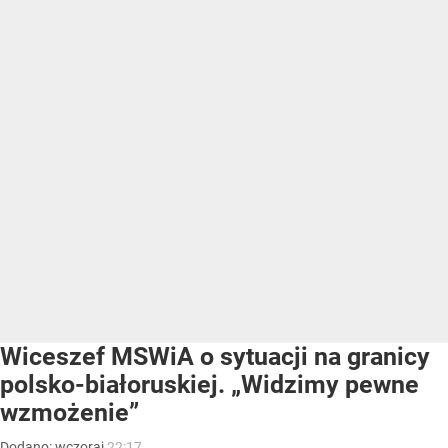
Wiceszef MSWiA o sytuacji na granicy
polsko-białoruskiej. „Widzimy pewne
wzmożenie”
Dodano:
wczoraj
22:17