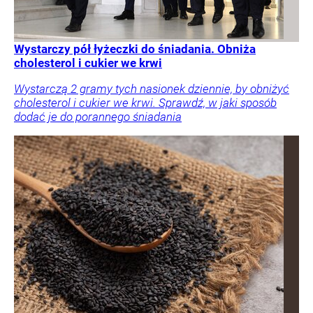
Wystarczy pół łyżeczki do śniadania. Obniża
cholesterol i cukier we krwi
Wystarczą 2 gramy tych nasionek dziennie, by obniżyć
cholesterol i cukier we krwi. Sprawdź, w jaki sposób
dodać je do porannego śniadania