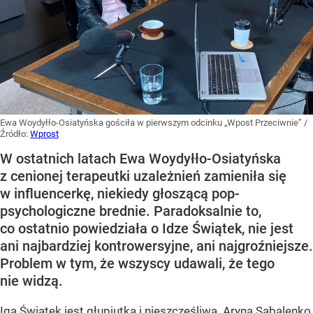
Ewa Woydyłło-Osiatyńska gościła w pierwszym odcinku „Wpost Przeciwnie”
/
Źródło:
Wprost
W ostatnich latach Ewa Woydyłło-Osiatyńska
z cenionej terapeutki uzależnień zamieniła się
w influencerkę, niekiedy głoszącą pop-
psychologiczne brednie. Paradoksalnie to,
co ostatnio powiedziała o Idze Świątek, nie jest
ani najbardziej kontrowersyjne, ani najgroźniejsze.
Problem w tym, że wszyscy udawali, że tego
nie widzą.
Iga Świątek jest głupiutka i nieszczęśliwa. Aryna Sabalenko