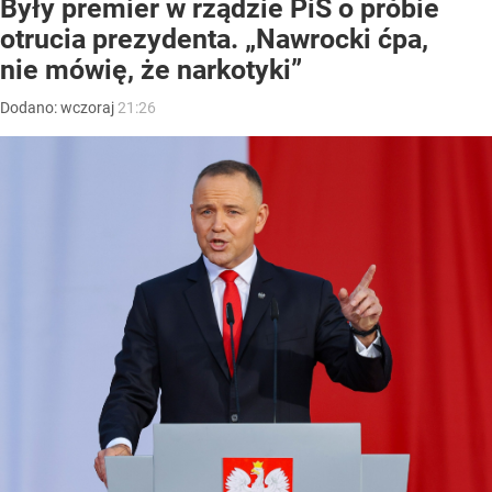
Były premier w rządzie PiS o próbie
otrucia prezydenta. „Nawrocki ćpa,
nie mówię, że narkotyki”
Dodano:
wczoraj
21:26