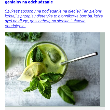
genialny na odchudzanie
Szukasz sposobu na podjadanie na diecie? Ten zielony
koktajl z przepisu dietetyka to błonnikowa bomba, która
syci na długo, gasi ochotę na słodkie i ułatwia
chudnięcie.