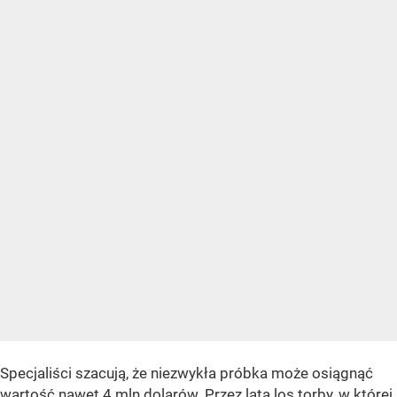
Specjaliści szacują, że niezwykła próbka może osiągnąć
wartość nawet 4 mln dolarów. Przez lata los torby, w której