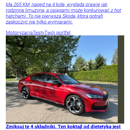
Ma 265 KM, napęd na 4 koła, wygląda prawie jak
rodzinna limuzyna, a osiągami może konkurować z hot
hatchami. To nie pierwsza Skoda, która potrafi
zaskoczyć nie tylko wymiarami.
Motoryzacja
Testy
Twój portfel
Zmiksuj te 4 składniki. Ten koktajl od dietetyka jest