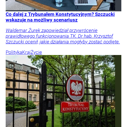
Co dalej z Trybunałem Konstytucyjnym? Szczucki
wskazuje na możliwy scenariusz
Waldemar Żurek zapowiedział przywrócenie
prawidłowego funkcjonowania TK. Dr hab. Krzysztof
Szczucki ocenił, jakie działania mogłyby zostać podjęte.
Polityka
Kraj
Życie