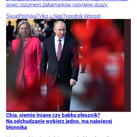
pojąć rozumem zakamarków rosyjskiej duszy.
Świat
Polityka
Tylko u Nas
Tygodnik Wprost
Chia, siemię lniane czy babka płesznik?
Na odchudzanie wybierz jedno, ma najwięcej
błonnika