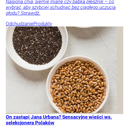
Nasiona chia, siemię lniane czy babka płesznik – co
wybrać, aby szybciej schudnąć bez ciągłego uczucia
głodu? Sprawdź.
Odchudzanie
Produkty
On zastąpi Jana Urbana? Sensacyjne wieści ws.
selekcjonera Polaków