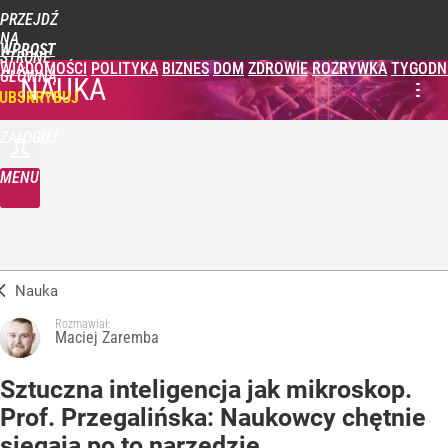
PRZEJDŹ
NA
WPROST
STRONĘ
WIADOMOŚCI
POLITYKA
BIZNES
DOM
ZDROWIE
ROZRYWKA
TYGODN
GŁÓWNĄ
NAUKA
UBSKRYBUJ
ZALOGUJ
MENU
Nauka
Rozmawiał:
Maciej Zaremba
Sztuczna inteligencja jak mikroskop.
Prof. Przegalińska: Naukowcy chętnie
sięgają po to narzędzie