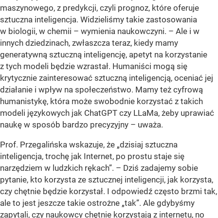
maszynowego, z predykcji, czyli prognoz, które oferuje
sztuczna inteligencja. Widzieliśmy takie zastosowania
w biologii, w chemii – wymienia naukowczyni. – Ale i w
innych dziedzinach, zwłaszcza teraz, kiedy mamy
generatywną sztuczną inteligencję, apetyt na korzystanie
z tych modeli będzie wzrastał. Humaniści mogą się
krytycznie zainteresować sztuczną inteligencją, oceniać jej
działanie i wpływ na społeczeństwo. Mamy też cyfrową
humanistykę, która może swobodnie korzystać z takich
modeli językowych jak ChatGPT czy LLaMa, żeby uprawiać
naukę w sposób bardzo precyzyjny – uważa.
Prof. Przegalińska wskazuje, że „dzisiaj sztuczna
inteligencja, trochę jak Internet, po prostu staje się
narzędziem w ludzkich rękach”. – Dziś zadajemy sobie
pytanie, kto korzysta ze sztucznej inteligencji, jak korzysta,
czy chętnie będzie korzystał. I odpowiedź często brzmi tak,
ale to jest jeszcze takie ostrożne „tak”. Ale gdybyśmy
zapytali, czy naukowcy chętnie korzystają z internetu, no