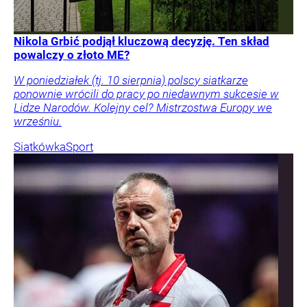
Nikola Grbić podjął kluczową decyzję. Ten skład
powalczy o złoto ME?
W poniedziałek (tj. 10 sierpnia) polscy siatkarze
ponownie wrócili do pracy po niedawnym sukcesie w
Lidze Narodów. Kolejny cel? Mistrzostwa Europy we
wrześniu.
Siatkówka
Sport