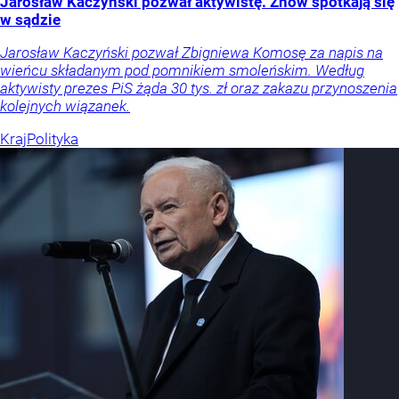
Jarosław Kaczyński pozwał aktywistę. Znów spotkają się
w sądzie
Jarosław Kaczyński pozwał Zbigniewa Komosę za napis na
wieńcu składanym pod pomnikiem smoleńskim. Według
aktywisty prezes PiS żąda 30 tys. zł oraz zakazu przynoszenia
kolejnych wiązanek.
Kraj
Polityka