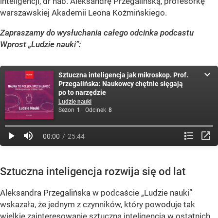
inteligencji, dr hab. Aleksandrę Przegalińską, profesorkę
warszawskiej Akademii Leona Koźmińskiego.
Zapraszamy do wysłuchania całego odcinka podcastu
Wprost „Ludzie nauki”:
Sztuczna inteligencja jak mikroskop. Prof.
Przegalińska: Naukowcy chętnie sięgają
po to narzędzie
Ludzie nauki
Sezon
1
Odcinek
8
00:00
25:44
Sztuczna inteligencja rozwija się od lat
Aleksandra Przegalińska w podcaście „Ludzie nauki”
wskazała, że jednym z czynników, który powoduje tak
wielkie zainteresowanie sztuczną inteligencją w ostatnich