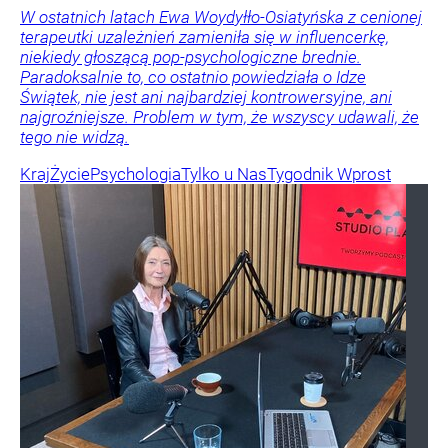
W ostatnich latach Ewa Woydyłło-Osiatyńska z cenionej
terapeutki uzależnień zamieniła się w influencerkę,
niekiedy głoszącą pop-psychologiczne brednie.
Paradoksalnie to, co ostatnio powiedziała o Idze
Świątek, nie jest ani najbardziej kontrowersyjne, ani
najgroźniejsze. Problem w tym, że wszyscy udawali, że
tego nie widzą.
Kraj
Życie
Psychologia
Tylko u Nas
Tygodnik Wprost