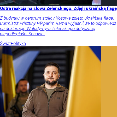
Ostra reakcja na słowa Zełenskiego. Zdjęli ukraińską flagę
Z budynku w centrum stolicy Kosowa zdjęto ukraińską flagę.
Burmistrz Prisztiny Përparim Rama wyjaśnił, że to odpowiedź
na deklarację Wołodymyra Zełenskiego dotyczącą
niepodległości Kosowa.
Świat
Polityka