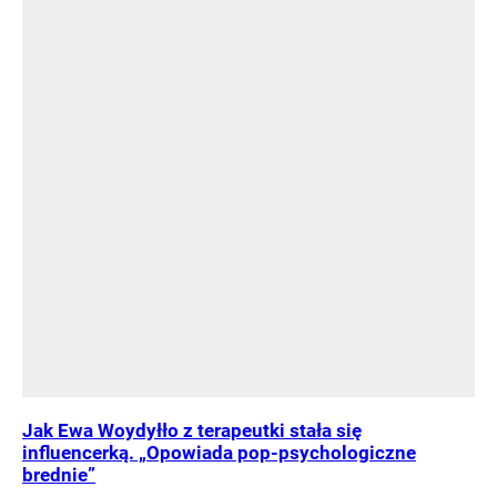
Jak Ewa Woydyłło z terapeutki stała się
influencerką. „Opowiada pop-psychologiczne
brednie”