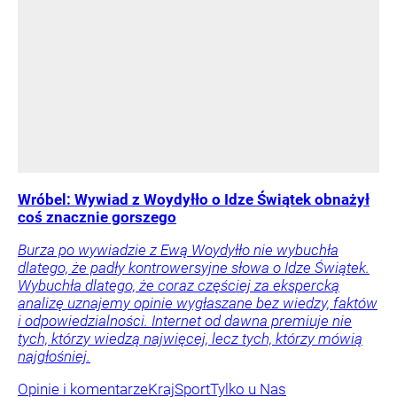
Wróbel: Wywiad z Woydyłło o Idze Świątek obnażył
coś znacznie gorszego
Burza po wywiadzie z Ewą Woydyłło nie wybuchła
dlatego, że padły kontrowersyjne słowa o Idze Świątek.
Wybuchła dlatego, że coraz częściej za ekspercką
analizę uznajemy opinie wygłaszane bez wiedzy, faktów
i odpowiedzialności. Internet od dawna premiuje nie
tych, którzy wiedzą najwięcej, lecz tych, którzy mówią
najgłośniej.
Opinie i komentarze
Kraj
Sport
Tylko u Nas