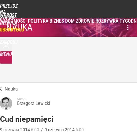
PRZEJDŹ
NA
WPROST
STRONĘ
WIADOMOŚCI
POLITYKA
BIZNES
DOM
ZDROWIE
ROZRYWKA
TYGODN
GŁÓWNĄ
NAUKA
UBSKRYBUJ
ZALOGUJ
MENU
Nauka
Autor:
Grzegorz Lewicki
Cud niepamięci
9
czerwca
2014
6:00
/
9
czerwca
2014
6:00