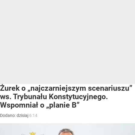
Żurek o „najczarniejszym scenariuszu”
ws. Trybunału Konstytucyjnego.
Wspomniał o „planie B”
Dodano:
dzisiaj
6:14