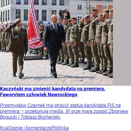
Kaczyński ma zmienić kandydata na premiera.
Faworytem człowiek Nawrockiego
Przemysław Czarnek ma stracić status kandydata PiS na
premiera – przekonują media. W grze mają zostać Zbigniew
Bogucki i Tobiasz Bocheński.
Kraj
Opinie i komentarze
Polityka