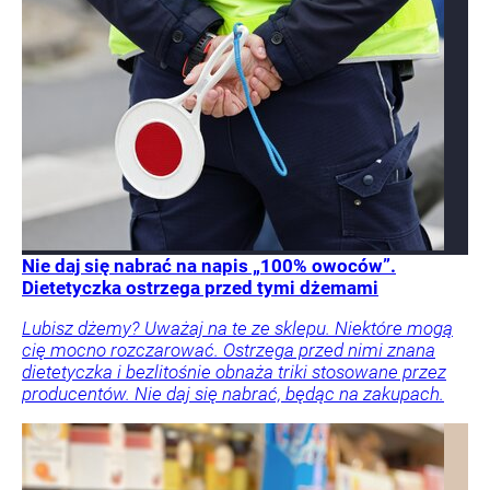
Nie daj się nabrać na napis „100% owoców”.
Dietetyczka ostrzega przed tymi dżemami
Lubisz dżemy? Uważaj na te ze sklepu. Niektóre mogą
cię mocno rozczarować. Ostrzega przed nimi znana
dietetyczka i bezlitośnie obnaża triki stosowane przez
producentów. Nie daj się nabrać, będąc na zakupach.