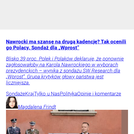
Nawrocki ma szansę na drugą kadencję? Tak ocenili
go Polacy. Sondaż dla „Wprost”
Blisko 39 proc. Polek i Polaków deklaruje, że ponownie
zagłosowałoby na Karola Nawrockiego w wyborach
prezydenckich – wynika z sondażu SW Research dla
„Wprost”. Grupa krytyków głowy państwa jest
liczniejsza.
Sondaże
Kraj
Tylko u Nas
Polityka
Opinie i komentarze
Magdalena
Frindt