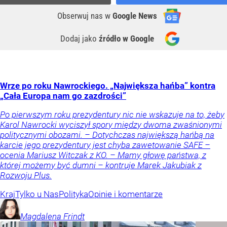
Obserwuj nas
w
Google News
Dodaj jako
źródło w Google
Wrze po roku Nawrockiego. „Największa hańba” kontra
„Cała Europa nam go zazdrości”
Po pierwszym roku prezydentury nic nie wskazuje na to, żeby
Karol Nawrocki wyciszył spory między dwoma zwaśnionymi
politycznymi obozami. – Dotychczas największą hańbą na
karcie jego prezydentury jest chyba zawetowanie SAFE –
ocenia Mariusz Witczak z KO. – Mamy głowę państwa, z
której możemy być dumni – kontruje Marek Jakubiak z
Rozwoju Plus.
Kraj
Tylko u Nas
Polityka
Opinie i komentarze
Magdalena
Frindt