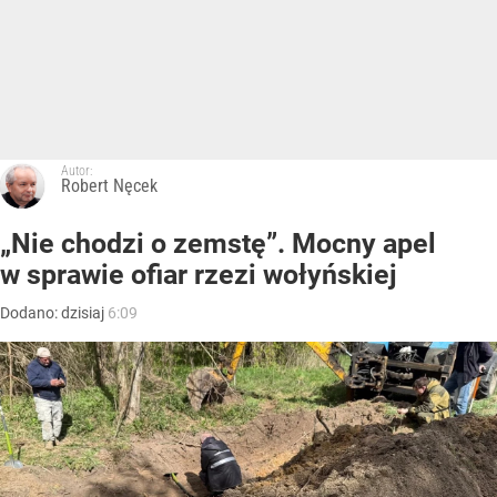
Autor:
Robert Nęcek
„Nie chodzi o zemstę”. Mocny apel
w sprawie ofiar rzezi wołyńskiej
Dodano:
dzisiaj
6:09