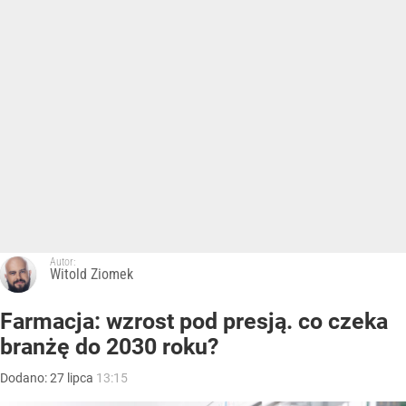
Autor:
Witold Ziomek
Farmacja: wzrost pod presją. co czeka
branżę do 2030 roku?
Dodano:
27
lipca
13:15