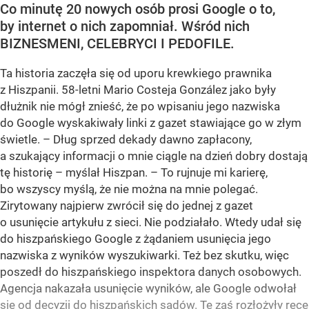
Co minutę 20 nowych osób prosi Google o to,
by internet o nich zapomniał. Wśród nich
BIZNESMENI, CELEBRYCI I PEDOFILE.
Ta historia zaczęła się od uporu krewkiego prawnika
z Hiszpanii. 58-letni Mario Costeja González jako były
dłużnik nie mógł znieść, że po wpisaniu jego nazwiska
do Google wyskakiwały linki z gazet stawiające go w złym
świetle. – Dług sprzed dekady dawno zapłacony,
a szukający informacji o mnie ciągle na dzień dobry dostają
tę historię – myślał Hiszpan. – To rujnuje mi karierę,
bo wszyscy myślą, że nie można na mnie polegać.
Zirytowany najpierw zwrócił się do jednej z gazet
o usunięcie artykułu z sieci. Nie podziałało. Wtedy udał się
do hiszpańskiego Google z żądaniem usunięcia jego
nazwiska z wyników wyszukiwarki. Też bez skutku, więc
poszedł do hiszpańskiego inspektora danych osobowych.
Agencja nakazała usunięcie wyników, ale Google odwołał
się od decyzji do hiszpańskich sądów. Te zaś rozłożyły ręce