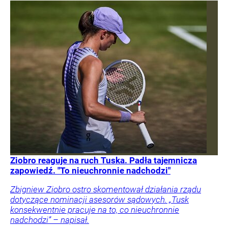
Ziobro reaguje na ruch Tuska. Padła tajemnicza
zapowiedź. "To nieuchronnie nadchodzi"
Zbigniew Ziobro ostro skomentował działania rządu
dotyczące nominacji asesorów sądowych. „Tusk
konsekwentnie pracuje na to, co nieuchronnie
nadchodzi” – napisał.