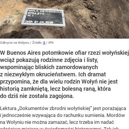
Odkrycie na Wołyniu
/ Źródło:
X
/
IPN
W Buenos Aires potomkowie ofiar rzezi wołyńskiej
wciąż pokazują rodzinne zdjęcia i listy,
wspominając bliskich zamordowanych
z niezwykłym okrucieństwem. Ich dramat
przypomina, że dla wielu rodzin Wołyń nie jest
historią zamkniętą, lecz bolesną raną, która
do dziś nie została zagojona.
Lektura „Dokumentów zbrodni wołyńskiej” jest porażająca
i jednocześnie wzywająca do rachunku sumienia. Mordów
na Wołyniu nie można zamazać, lecz trzeba im nadać
właściwe miejsce w świadomości historycznej. Tak jak