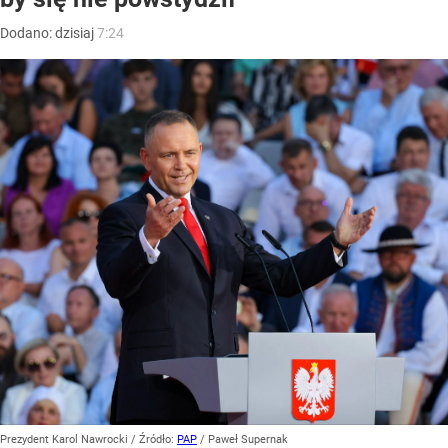
Dodano:
dzisiaj
7:24
Prezydent Karol Nawrocki
/ Źródło:
PAP
/
Paweł Supernak