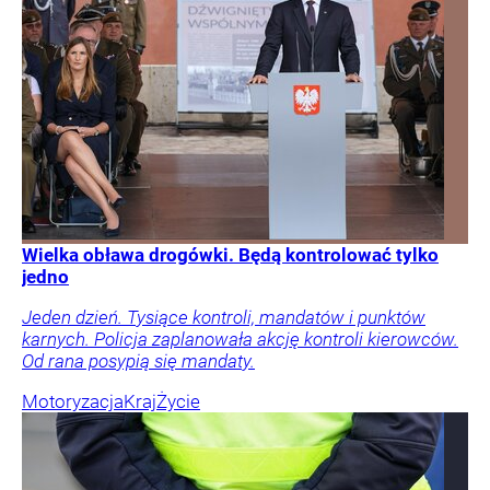
Wielka obława drogówki. Będą kontrolować tylko
jedno
Jeden dzień. Tysiące kontroli, mandatów i punktów
karnych. Policja zaplanowała akcję kontroli kierowców.
Od rana posypią się mandaty.
Motoryzacja
Kraj
Życie