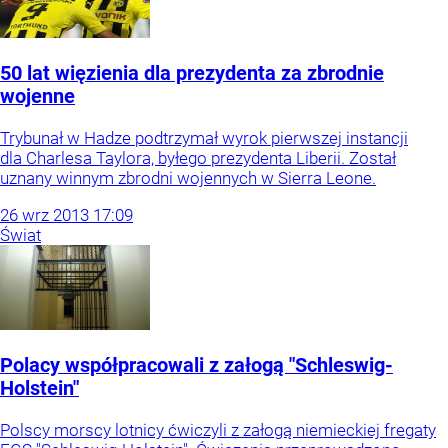
50 lat więzienia dla prezydenta za zbrodnie
wojenne
Trybunał w Hadze podtrzymał wyrok pierwszej instancji
dla Charlesa Taylora, byłego prezydenta Liberii. Został
uznany winnym zbrodni wojennych w Sierra Leone.
26
wrz
2013
17:09
Świat
Polacy współpracowali z załogą "Schleswig-
Holstein"
Polscy morscy lotnicy ćwiczyli z załogą niemieckiej fregaty