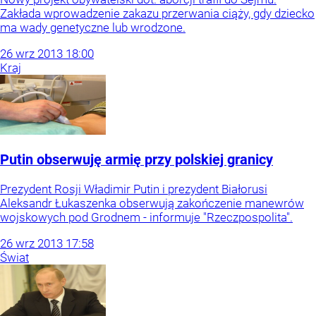
Zakłada wprowadzenie zakazu przerwania ciąży, gdy dziecko
ma wady genetyczne lub wrodzone.
26
wrz
2013
18:00
Kraj
Putin obserwuję armię przy polskiej granicy
Prezydent Rosji Władimir Putin i prezydent Białorusi
Aleksandr Łukaszenka obserwują zakończenie manewrów
wojskowych pod Grodnem - informuje "Rzeczpospolita".
26
wrz
2013
17:58
Świat