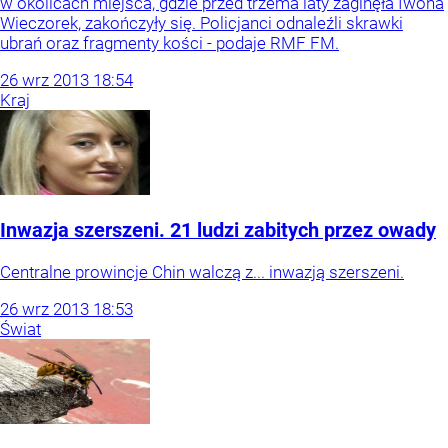
w okolicach miejsca, gdzie przed trzema laty zaginęła Iwona
Wieczorek, zakończyły się. Policjanci odnaleźli skrawki
ubrań oraz fragmenty kości - podaje RMF FM.
26
wrz
2013
18:54
Kraj
Inwazja szerszeni. 21 ludzi zabitych przez owady
Centralne prowincje Chin walczą z... inwazją szerszeni.
26
wrz
2013
18:53
Świat