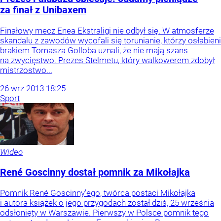
za finał z Unibaxem
Finałowy mecz Enea Ekstraligi nie odbył się. W atmosferze
skandalu z zawodów wycofali się torunianie, którzy osłabieni
brakiem Tomasza Golloba uznali, że nie mają szans
na zwycięstwo. Prezes Stelmetu, który walkowerem zdobył
mistrzostwo...
26
wrz
2013
18:25
Sport
Wideo
René Goscinny dostał pomnik za Mikołajka
Pomnik René Goscinny'ego, twórca postaci Mikołajka
i autora książek o jego przygodach został dziś, 25 września
odsłonięty w Warszawie. Pierwszy w Polsce pomnik tego