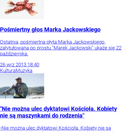
Pośmiertny głos Marka Jackowskiego
Ostatnia, pośmiertna płyta Marka Jackowskiego,
zatytułowana po prostu "Marek Jackowski" ukaże się 22
października.
26
wrz
2013
18:40
Kultura
Muzyka
"Nie można ulec dyktatowi Kościoła. Kobiety
nie są maszynkami do rodzenia"
-Nie można ulec dyktatowi Kościoła. Kobiety nie są