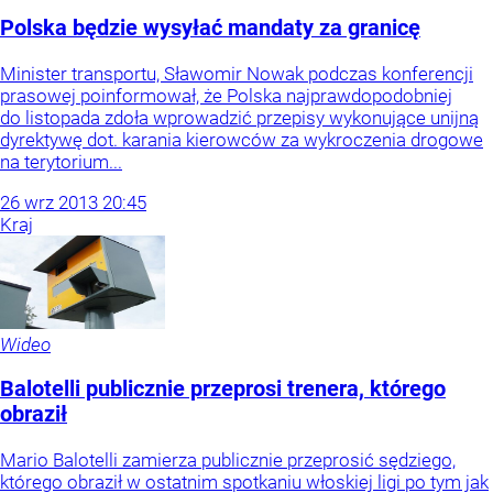
Polska będzie wysyłać mandaty za granicę
Minister transportu, Sławomir Nowak podczas konferencji
prasowej poinformował, że Polska najprawdopodobniej
do listopada zdoła wprowadzić przepisy wykonujące unijną
dyrektywę dot. karania kierowców za wykroczenia drogowe
na terytorium...
26
wrz
2013
20:45
Kraj
Wideo
Balotelli publicznie przeprosi trenera, którego
obraził
Mario Balotelli zamierza publicznie przeprosić sędziego,
którego obraził w ostatnim spotkaniu włoskiej ligi po tym jak