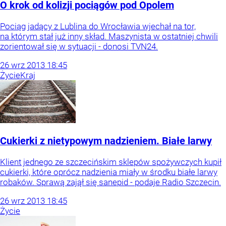
O krok od kolizji pociągów pod Opolem
Pociąg jadący z Lublina do Wrocławia wjechał na tor,
na którym stał już inny skład. Maszynista w ostatniej chwili
zorientował się w sytuacji - donosi TVN24.
26
wrz
2013
18:45
Życie
Kraj
Cukierki z nietypowym nadzieniem. Białe larwy
Klient jednego ze szczecińskim sklepów spożywczych kupił
cukierki, które oprócz nadzienia miały w środku białe larwy
robaków. Sprawą zajął się sanepid - podaje Radio Szczecin.
26
wrz
2013
18:45
Życie