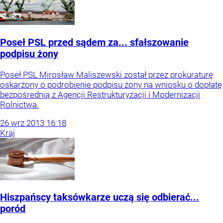
Poseł PSL przed sądem za... sfałszowanie
podpisu żony
Poseł PSL Mirosław Maliszewski został przez prokuraturę
oskarżony o podrobienie podpisu żony na wniosku o dopłatę
bezpośrednią z Agencji Restrukturyzacji i Modernizacji
Rolnictwa.
26
wrz
2013
16:18
Kraj
Hiszpańscy taksówkarze uczą się odbierać...
poród