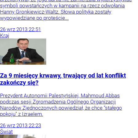
symboli powstańczych w kampanii na rzecz odwołania
Hanny Gronkiewicz-Waltz. Słowa polityka zostały
wypowiedziane po proteście...
26
wrz
2013
22:51
Kraj
Za 9 miesięcy krwawy, trwający od lat konflikt
zakończy się?
Prezydent Autonomii Palestyńskiej, Mahmoud Abbas
podczas sesji Zgromadzenia Ogólnego Organizacji
Narodów Zjednoczonych powiedział, że chce "stałego
pokoju" z Izraelem.
26
wrz
2013
22:23
Świat