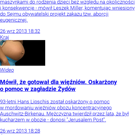
maszynkami do rodzenia dzieci bez względu na okoliczności
i konsekwencje - mówił Leszek Miller, komentując wniesiony
do Sejmu obywatelski projekt zakazu tzw. aborcji
eugenicznej.
26
wrz
2013
18:32
Kraj
Wideo
Mówił, że gotował dla więźniów. Oskarżony
o pomoc w zagładzie Żydów
93-letni Hans Lipschis został oskarżony o pomoc
w mordowaniu więźniów obozu koncentracyjnego
Auschwitz-Birkenau. Mężczyzna twierdził przez lata, że był
kucharzem w obozie - donosi "Jerusalem Post".
26
wrz
2013
18:28