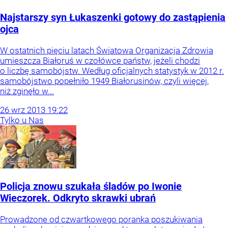
Najstarszy syn Łukaszenki gotowy do zastąpienia
ojca
W ostatnich pięciu latach Światowa Organizacja Zdrowia
umieszcza Białoruś w czołówce państw, jeżeli chodzi
o liczbę samobójstw. Według oficjalnych statystyk w 2012 r.
samobójstwo popełniło 1949 Białorusinów, czyli więcej,
niż zginęło w...
26
wrz
2013
19:22
Tylko u Nas
Policja znowu szukała śladów po Iwonie
Wieczorek. Odkryto skrawki ubrań
Prowadzone od czwartkowego poranka poszukiwania