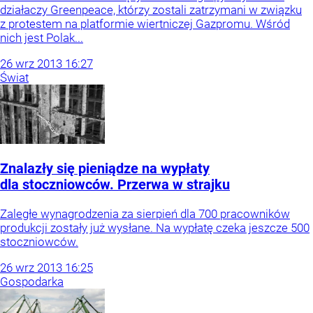
działaczy Greenpeace, którzy zostali zatrzymani w związku
z protestem na platformie wiertniczej Gazpromu. Wśród
nich jest Polak...
26
wrz
2013
16:27
Świat
Znalazły się pieniądze na wypłaty
dla stoczniowców. Przerwa w strajku
Zaległe wynagrodzenia za sierpień dla 700 pracowników
produkcji zostały już wysłane. Na wypłatę czeka jeszcze 500
stoczniowców.
26
wrz
2013
16:25
Gospodarka