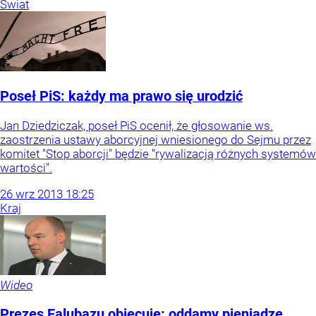
Świat
Poseł PiS: każdy ma prawo się urodzić
Jan Dziedziczak, poseł PiS ocenił, że głosowanie ws.
zaostrzenia ustawy aborcyjnej wniesionego do Sejmu przez
komitet "Stop aborcji" będzie "rywalizacją różnych systemów
wartości".
26
wrz
2013
18:25
Kraj
Wideo
Prezes Falubazu obiecuje: oddamy pieniądze