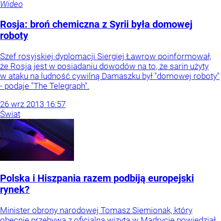
Wideo
Rosja: broń chemiczna z Syrii była domowej
roboty
Szef rosyjskiej dyplomacji Siergiej Ławrow poinformował,
że Rosja jest w posiadaniu dowodów na to, że sarin użyty
w ataku na ludność cywilną Damaszku był "domowej roboty"
- podaje "The Telegraph".
26
wrz
2013
16:57
Świat
Polska i Hiszpania razem podbiją europejski
rynek?
Minister obrony narodowej Tomasz Siemionak, który
obecnie przebywa z oficjalną wizytą w Madrycie powiedział,