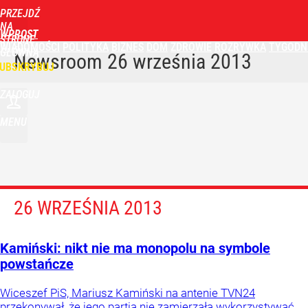
PRZEJDŹ
NA
WPROST
STRONĘ
WIADOMOŚCI
POLITYKA
BIZNES
DOM
ZDROWIE
ROZRYWKA
TYGODN
GŁÓWNĄ
Newsroom
26 września 2013
UBSKRYBUJ
ZALOGUJ
MENU
26 WRZEŚNIA 2013
Kamiński: nikt nie ma monopolu na symbole
powstańcze
Wiceszef PiS, Mariusz Kamiński na antenie TVN24
przekonywał, że jego partia nie zamierzała wykorzystywać