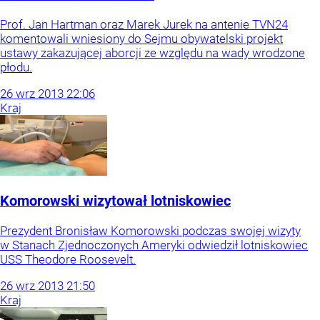
Prof. Jan Hartman oraz Marek Jurek na antenie TVN24
komentowali wniesiony do Sejmu obywatelski projekt
ustawy zakazującej aborcji ze względu na wady wrodzone
płodu.
26
wrz
2013
22:06
Kraj
Komorowski wizytował lotniskowiec
Prezydent Bronisław Komorowski podczas swojej wizyty
w Stanach Zjednoczonych Ameryki odwiedził lotniskowiec
USS Theodore Roosevelt.
26
wrz
2013
21:50
Kraj