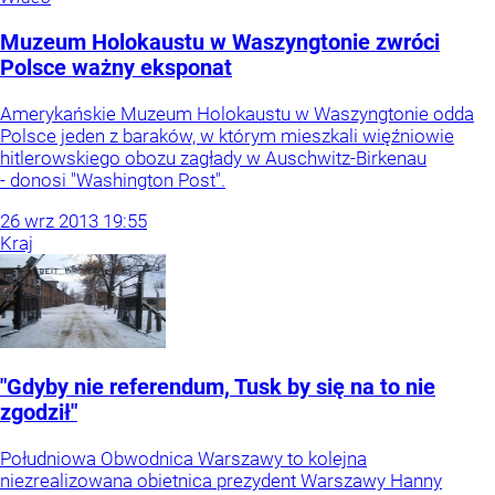
Muzeum Holokaustu w Waszyngtonie zwróci
Polsce ważny eksponat
Amerykańskie Muzeum Holokaustu w Waszyngtonie odda
Polsce jeden z baraków, w którym mieszkali więźniowie
hitlerowskiego obozu zagłady w Auschwitz-Birkenau
- donosi "Washington Post".
26
wrz
2013
19:55
Kraj
"Gdyby nie referendum, Tusk by się na to nie
zgodził"
Południowa Obwodnica Warszawy to kolejna
niezrealizowana obietnica prezydent Warszawy Hanny