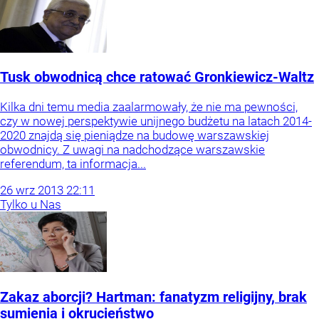
Tusk obwodnicą chce ratować Gronkiewicz-Waltz
Kilka dni temu media zaalarmowały, że nie ma pewności,
czy w nowej perspektywie unijnego budżetu na latach 2014-
2020 znajdą się pieniądze na budowę warszawskiej
obwodnicy. Z uwagi na nadchodzące warszawskie
referendum, ta informacja...
26
wrz
2013
22:11
Tylko u Nas
Zakaz aborcji? Hartman: fanatyzm religijny, brak
sumienia i okrucieństwo