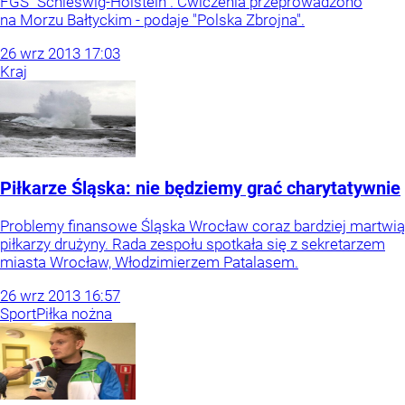
FGS "Schleswig-Holstein". Ćwiczenia przeprowadzono
na Morzu Bałtyckim - podaje "Polska Zbrojna".
26
wrz
2013
17:03
Kraj
Piłkarze Śląska: nie będziemy grać charytatywnie
Problemy finansowe Śląska Wrocław coraz bardziej martwią
piłkarzy drużyny. Rada zespołu spotkała się z sekretarzem
miasta Wrocław, Włodzimierzem Patalasem.
26
wrz
2013
16:57
Sport
Piłka nożna