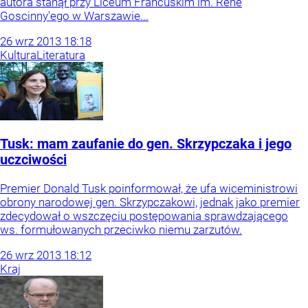
autora stanął przy Liceum Francuskim im. Rene
Goscinny'ego w Warszawie...
26
wrz
2013
18:18
Kultura
Literatura
Tusk: mam zaufanie do gen. Skrzypczaka i jego
uczciwości
Premier Donald Tusk poinformował, że ufa wiceministrowi
obrony narodowej gen. Skrzypczakowi, jednak jako premier
zdecydował o wszczęciu postępowania sprawdzającego
ws. formułowanych przeciwko niemu zarzutów.
26
wrz
2013
18:12
Kraj