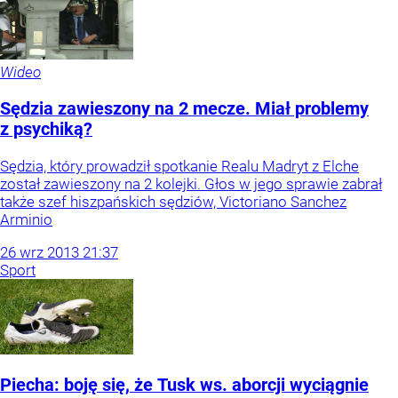
Wideo
Sędzia zawieszony na 2 mecze. Miał problemy
z psychiką?
Sędzia, który prowadził spotkanie Realu Madryt z Elche
został zawieszony na 2 kolejki. Głos w jego sprawie zabrał
także szef hiszpańskich sędziów, Victoriano Sanchez
Arminio
26
wrz
2013
21:37
Sport
Piecha: boję się, że Tusk ws. aborcji wyciągnie