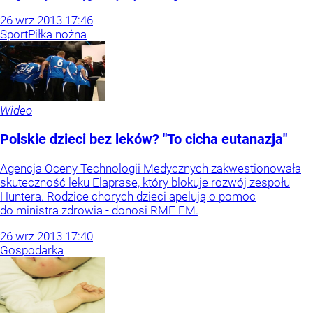
26
wrz
2013
17:46
Sport
Piłka nożna
Wideo
Polskie dzieci bez leków? "To cicha eutanazja"
Agencja Oceny Technologii Medycznych zakwestionowała
skuteczność leku Elaprase, który blokuje rozwój zespołu
Huntera. Rodzice chorych dzieci apelują o pomoc
do ministra zdrowia - donosi RMF FM.
26
wrz
2013
17:40
Gospodarka