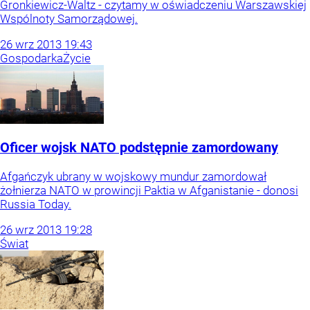
Gronkiewicz-Waltz - czytamy w oświadczeniu Warszawskiej
Wspólnoty Samorządowej.
26
wrz
2013
19:43
Gospodarka
Życie
Oficer wojsk NATO podstępnie zamordowany
Afgańczyk ubrany w wojskowy mundur zamordował
żołnierza NATO w prowincji Paktia w Afganistanie - donosi
Russia Today.
26
wrz
2013
19:28
Świat