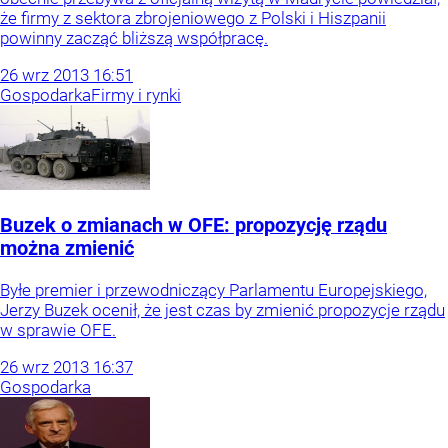
że firmy z sektora zbrojeniowego z Polski i Hiszpanii
powinny zacząć bliższą współpracę.
26
wrz
2013
16:51
Gospodarka
Firmy i rynki
Buzek o zmianach w OFE: propozycję rządu
można zmienić
Byłe premier i przewodniczący Parlamentu Europejskiego,
Jerzy Buzek ocenił, że jest czas by zmienić propozycje rządu
w sprawie OFE.
26
wrz
2013
16:37
Gospodarka