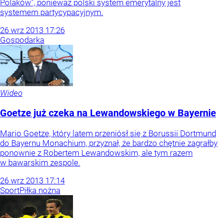
Polaków", ponieważ polski system emerytalny jest
systemem partycypacyjnym.
26
wrz
2013
17:26
Gospodarka
Wideo
Goetze już czeka na Lewandowskiego w Bayernie
Mario Goetze, który latem przeniósł się z Borussii Dortmund
do Bayernu Monachium, przyznał, że bardzo chętnie zagrałby
ponownie z Robertem Lewandowskim, ale tym razem
w bawarskim zespole.
26
wrz
2013
17:14
Sport
Piłka nożna