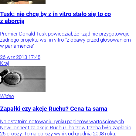
Tusk: nie chcę by z in vitro stało się to co
z aborcją
Premier Donald Tusk powiedział, że rząd nie przygotowuje
żadnego projektu ws. in vitro "z obawy przed głosowaniem
w parlamencie"
26
wrz
2013
17:48
Kraj
Wideo
Zapałki czy akcje Ruchu? Cena ta sama
Na ostatnim notowaniu rynku papierów wartościowych
NewConnect za akcje Ruchu Chorzów trzeba było zapłacić
25 groszy. To najgorszy wynik od grudnia 2008 roku.