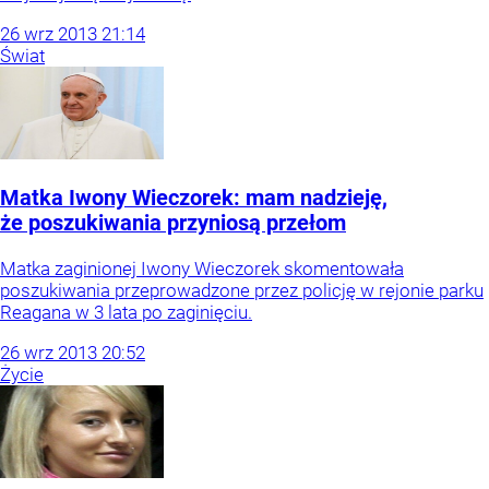
26
wrz
2013
21:14
Świat
Matka Iwony Wieczorek: mam nadzieję,
że poszukiwania przyniosą przełom
Matka zaginionej Iwony Wieczorek skomentowała
poszukiwania przeprowadzone przez policję w rejonie parku
Reagana w 3 lata po zaginięciu.
26
wrz
2013
20:52
Życie