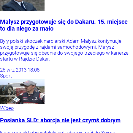
Małysz przygotowuje się do Dakaru. 15. miejsce
to dla niego za mało
Były polski skoczek narciarski Adam Małysz kontynuuje
swoją przygodę z rajdami samochodowymi. Małysz
przygotowuje się obecnie do swojego trzeciego w karierze
startu w Rajdzie Dakar.
26
wrz
2013
18:08
Sport
Wideo
Posłanka SLD: aborcja nie jest czymś dobrym
Nowy projekt obywatelski dot. aborcji trafił do Sejmu.