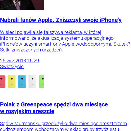
Nabrali fanów Apple. Zniszczyli swoje iPhone'y
W sieci pojawiła się fałszywa reklama, w której
informowano, że aktualizacja systemu operacyjnego
iPhone'ów uczyni smartfony Apple wodoodpornymi. Skutek?
Setki zniszczonych urządzeń.
26
wrz
2013
16:29
Świat
Życie
Polak z Greenpeace spędzi dwa miesiące
w rosyjskim areszcie
Sąd w Murmańsku przedłużył o dwa miesiące areszt trzem
cudzoziemcom wchodzącym w skład grupy trzydziestu