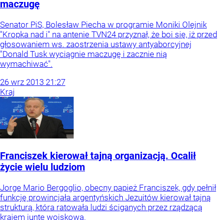
maczugę
Senator PiS, Bolesław Piecha w programie Moniki Olejnik
"Kropka nad i" na antenie TVN24 przyznał, że boi się, iż przed
głosowaniem ws. zaostrzenia ustawy antyaborcyjnej
"Donald Tusk wyciągnie maczugę i zacznie nią
wymachiwać".
26
wrz
2013
21:27
Kraj
Franciszek kierował tajną organizacją. Ocalił
życie wielu ludziom
Jorge Mario Bergoglio, obecny papież Franciszek, gdy pełnił
funkcję prowincjała argentyńskich Jezuitów kierował tajną
strukturą, która ratowała ludzi ściganych przez rządzącą
krajem juntę wojskową.