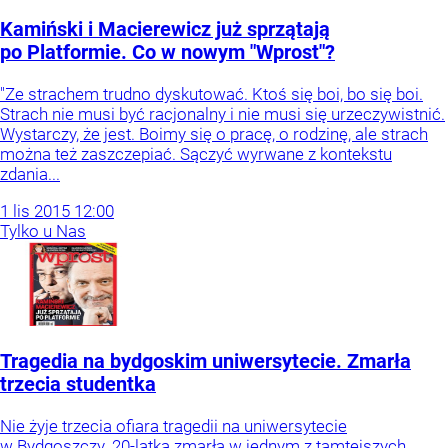
Kamiński i Macierewicz już sprzątają
po Platformie. Co w nowym "Wprost"?
"Ze strachem trudno dyskutować. Ktoś się boi, bo się boi.
Strach nie musi być racjonalny i nie musi się urzeczywistnić.
Wystarczy, że jest. Boimy się o pracę, o rodzinę, ale strach
można też zaszczepiać. Sączyć wyrwane z kontekstu
zdania...
1
lis
2015
12:00
Tylko u Nas
Tragedia na bydgoskim uniwersytecie. Zmarła
trzecia studentka
Nie żyje trzecia ofiara tragedii na uniwersytecie
w Bydgoszczy. 20-latka zmarła w jednym z tamtejszych