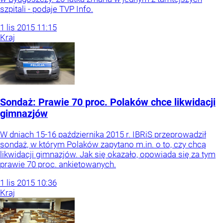
szpitali - podaje TVP Info.
1
lis
2015
11:15
Kraj
Sondaż: Prawie 70 proc. Polaków chce likwidacji
gimnazjów
W dniach 15-16 października 2015 r. IBRiS przeprowadził
sondaż, w którym Polaków zapytano m.in. o to, czy chcą
likwidacji gimnazjów. Jak się okazało, opowiada się za tym
prawie 70 proc. ankietowanych.
1
lis
2015
10:36
Kraj