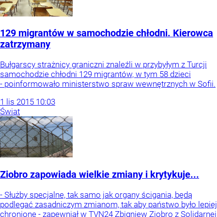
129 migrantów w samochodzie chłodni. Kierowca
zatrzymany
Bułgarscy strażnicy graniczni znaleźli w przybyłym z Turcji
samochodzie chłodni 129 migrantów, w tym 58 dzieci
- poinformowało ministerstwo spraw wewnętrznych w Sofii.
1
lis
2015
10:03
Świat
Ziobro zapowiada wielkie zmiany i krytykuje...
- Służby specjalne, tak samo jak organy ścigania, będą
podlegać zasadniczym zmianom, tak aby państwo było lepiej
chronione - zapewniał w TVN24 Zbigniew Ziobro z Solidarnej