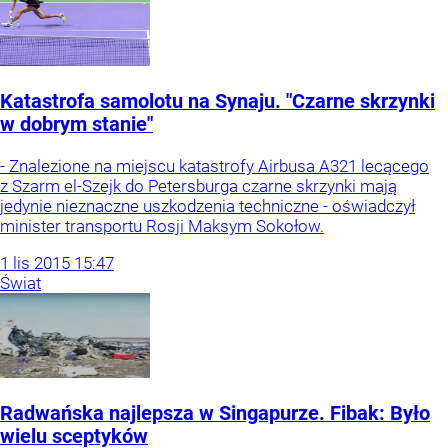
Katastrofa samolotu na Synaju. "Czarne skrzynki
w dobrym stanie"
- Znalezione na miejscu katastrofy Airbusa A321 lecącego
z Szarm el-Szejk do Petersburga czarne skrzynki mają
jedynie nieznaczne uszkodzenia techniczne - oświadczył
minister transportu Rosji Maksym Sokołow.
1
lis
2015
15:47
Świat
Radwańska najlepsza w Singapurze. Fibak: Było
wielu sceptyków