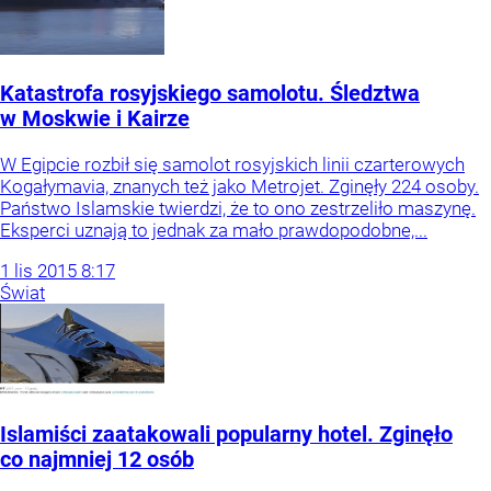
Katastrofa rosyjskiego samolotu. Śledztwa
w Moskwie i Kairze
W Egipcie rozbił się samolot rosyjskich linii czarterowych
Kogałymavia, znanych też jako Metrojet. Zginęły 224 osoby.
Państwo Islamskie twierdzi, że to ono zestrzeliło maszynę.
Eksperci uznają to jednak za mało prawdopodobne,...
1
lis
2015
8:17
Świat
Islamiści zaatakowali popularny hotel. Zginęło
co najmniej 12 osób