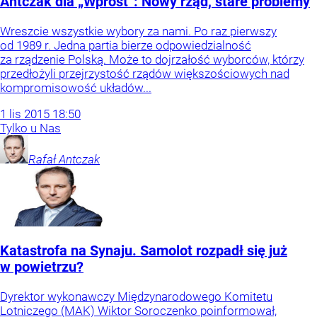
Antczak dla „Wprost”: Nowy rząd, stare problemy
Wreszcie wszystkie wybory za nami. Po raz pierwszy
od 1989 r. Jedna partia bierze odpowiedzialność
za rządzenie Polską. Może to dojrzałość wyborców, którzy
przedłożyli przejrzystość rządów większościowych nad
kompromisowość układów...
1
lis
2015
18:50
Tylko u Nas
Rafał
Antczak
Katastrofa na Synaju. Samolot rozpadł się już
w powietrzu?
Dyrektor wykonawczy Międzynarodowego Komitetu
Lotniczego (MAK) Wiktor Soroczenko poinformował,