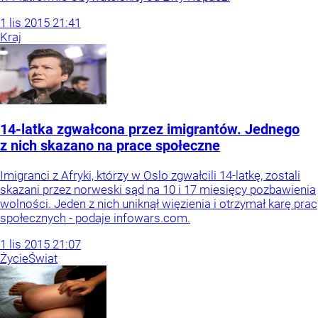
1
lis
2015
21:41
Kraj
14-latka zgwałcona przez imigrantów. Jednego
z nich skazano na prace społeczne
Imigranci z Afryki, którzy w Oslo zgwałcili 14-latkę, zostali
skazani przez norweski sąd na 10 i 17 miesięcy pozbawienia
wolności. Jeden z nich uniknął więzienia i otrzymał karę prac
społecznych - podaje infowars.com.
1
lis
2015
21:07
Życie
Świat