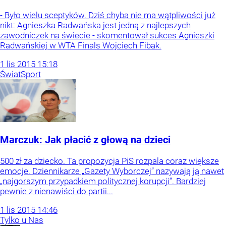
- Było wielu sceptyków. Dziś chyba nie ma wątpliwości już
nikt: Agnieszka Radwańska jest jedną z najlepszych
zawodniczek na świecie - skomentował sukces Agnieszki
Radwańskiej w WTA Finals Wojciech Fibak.
1
lis
2015
15:18
Świat
Sport
Marczuk: Jak płacić z głową na dzieci
500 zł za dziecko. Ta propozycja PiS rozpala coraz większe
emocje. Dziennikarze „Gazety Wyborczej” nazywają ją nawet
„najgorszym przypadkiem politycznej korupcji”. Bardziej
pewnie z nienawiści do partii...
1
lis
2015
14:46
Tylko u Nas