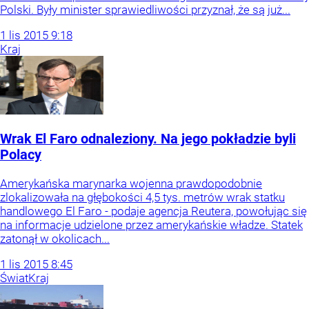
Polski. Były minister sprawiedliwości przyznał, że są już...
1
lis
2015
9:18
Kraj
Wrak El Faro odnaleziony. Na jego pokładzie byli
Polacy
Amerykańska marynarka wojenna prawdopodobnie
zlokalizowała na głębokości 4,5 tys. metrów wrak statku
handlowego El Faro - podaje agencja Reutera, powołując się
na informacje udzielone przez amerykańskie władze. Statek
zatonął w okolicach...
1
lis
2015
8:45
Świat
Kraj