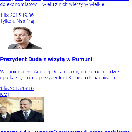
do ekonomistów – wielu z nich wierzy w wielkie...
1
lis
2015
19:36
Tylko u Nas
Kraj
Prezydent Duda z wizytą w Rumunii
W poniedziałek Andrzej Duda uda się do Rumunii, gdzie
spotka się m.in. z prezydentem Klausem Iohannisem.
1
lis
2015
19:10
Kraj