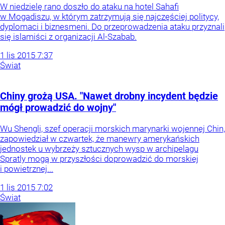
W niedzielę rano doszło do ataku na hotel Sahafi
w Mogadiszu, w którym zatrzymują się najczęściej politycy,
dyplomaci i biznesmeni. Do przeprowadzenia ataku przyznali
się islamiści z organizacji Al-Szabab.
1
lis
2015
7:37
Świat
Chiny grożą USA. "Nawet drobny incydent będzie
mógł prowadzić do wojny"
Wu Shengli, szef operacji morskich marynarki wojennej Chin,
zapowiedział w czwartek, że manewry amerykańskich
jednostek u wybrzeży sztucznych wysp w archipelagu
Spratly mogą w przyszłości doprowadzić do morskiej
i powietrznej...
1
lis
2015
7:02
Świat