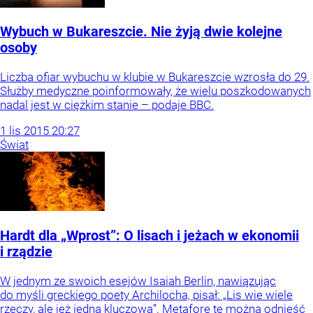
Wybuch w Bukareszcie. Nie żyją dwie kolejne
osoby
Liczba ofiar wybuchu w klubie w Bukareszcie wzrosła do 29.
Służby medyczne poinformowały, że wielu poszkodowanych
nadal jest w ciężkim stanie – podaje BBC.
1
lis
2015
20:27
Świat
Hardt dla „Wprost”: O lisach i jeżach w ekonomii
i rządzie
W jednym ze swoich esejów Isaiah Berlin, nawiązując
do myśli greckiego poety Archilocha, pisał: „Lis wie wiele
rzeczy, ale jeż jedną kluczową”. Metaforę tę można odnieść