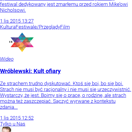
festiwal dedykowany jest zmarłemu przed rokiem Mike’owi
Nicholsowi.
1
lis
2015
13:27
Kultura
Festiwale/Przeglądy
Film
Wideo
Wróblewski: Kult ofiary
Ze strachem trudno dyskutować. Ktoś się boi, bo się boi.
Strach nie musi być racjonalny i nie musi się urzeczywistnić.
Wystarczy, że jest. Boimy się o pracę, o rodzinę, ale strach
można też zaszczepiać. Sączyć wyrwane z kontekstu
zdania...
1
lis
2015
12:52
Tylko u Nas