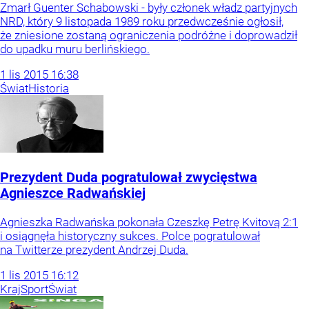
Zmarł Guenter Schabowski - były członek władz partyjnych
NRD, który 9 listopada 1989 roku przedwcześnie ogłosił,
że zniesione zostaną ograniczenia podróżne i doprowadził
do upadku muru berlińskiego.
1
lis
2015
16:38
Świat
Historia
Prezydent Duda pogratulował zwycięstwa
Agnieszce Radwańskiej
Agnieszka Radwańska pokonała Czeszkę Petrę Kvitovą 2:1
i osiągnęła historyczny sukces. Polce pogratulował
na Twitterze prezydent Andrzej Duda.
1
lis
2015
16:12
Kraj
Sport
Świat