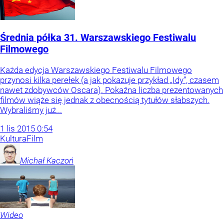
Średnia półka 31. Warszawskiego Festiwalu
Filmowego
Każda edycja Warszawskiego Festiwalu Filmowego
przynosi kilka perełek (a jak pokazuje przykład „Idy”, czasem
nawet zdobywców Oscara). Pokaźna liczba prezentowanych
filmów wiąże się jednak z obecnością tytułów słabszych.
Wybraliśmy już...
1
lis
2015
0:54
Kultura
Film
Michał
Kaczoń
Wideo