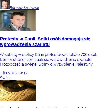
Bartosz
Marczuk
Protesty w Danii. Setki osób domagają się
wprowadzenia szariatu
W sobotę w stolicy Danii protestowało około 700 osób.
Demonstranci domagali się wprowadzenia szariatu
i rozpoczęcia świętej wojny o wyzwolenie Palestyny.
1
lis
2015
14:12
Świat