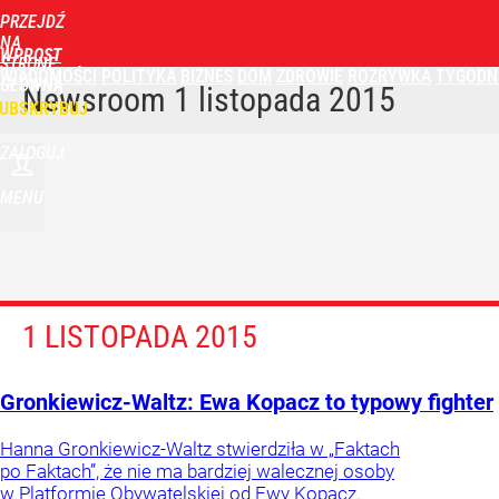
PRZEJDŹ
NA
WPROST
STRONĘ
WIADOMOŚCI
POLITYKA
BIZNES
DOM
ZDROWIE
ROZRYWKA
TYGODN
GŁÓWNĄ
Newsroom
1 listopada 2015
UBSKRYBUJ
ZALOGUJ
MENU
1 LISTOPADA 2015
Gronkiewicz-Waltz: Ewa Kopacz to typowy fighter
Hanna Gronkiewicz-Waltz stwierdziła w „Faktach
po Faktach”, że nie ma bardziej walecznej osoby
w Platformie Obywatelskiej od Ewy Kopacz.