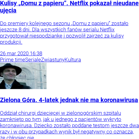
Kulisy „Domu z papieru”. Netflix pokazał nieudane
ujęcia
Do premiery kolejnego sezonu „Domu z papieru” zostało
jeszcze 8 dni. Dla wszystkich fanów serialu Netflix
przygotował niespodziankę i pozwolił zajrzeć za kulisy
produkcji.
26
mar
2020
16:38
Prime time
Seriale
Zwiastuny
Kultura
Zielona Góra. 4-latek jednak nie ma koronawirusa
Oddział chirurgi dziecięcej w zielonogórskim szpitalu
zamknięto po tym, jak u jednego z pacjentów wykryto
koronawirusa. Dziecko zostało poddane testom jeszcze dwa
razy i w obu przypadkach wynik był negatywny co oznacza,
że chłopiec nie...