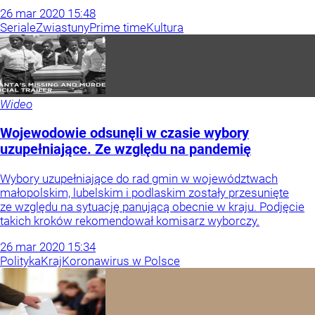
26
mar
2020
15:48
Seriale
Zwiastuny
Prime time
Kultura
Wideo
Wojewodowie odsunęli w czasie wybory
uzupełniające. Ze względu na pandemię
Wybory uzupełniające do rad gmin w województwach
małopolskim, lubelskim i podlaskim zostały przesunięte
ze względu na sytuację panującą obecnie w kraju. Podjęcie
takich kroków rekomendował komisarz wyborczy.
26
mar
2020
15:34
Polityka
Kraj
Koronawirus w Polsce