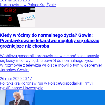
26
mar
2020
20:31
Koronawirus w Polsce
Kraj
Życie
Kiedy wrócimy do normalnego życia? Gowin:
Przedawkowane lekarstwo mogłoby się okazać
groźniejsze niż choroba
W obliczu pandemii koronawirusa wiele osób zastanawia
się kiedy możliwy będzie powrót do normalnego życia.
W rozmowie z telewizją wPolsce mówił o tym wicepremier
Jarosław Gowin.
26
mar
2020
20:17
Polityka
Kraj
Koronawirus w Polsce
Gospodarka
Firmy i
rynki
Finanse i inwestycje