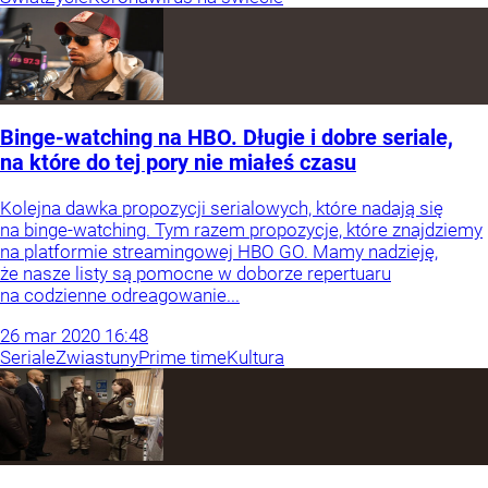
Binge-watching na HBO. Długie i dobre seriale,
na które do tej pory nie miałeś czasu
Kolejna dawka propozycji serialowych, które nadają się
na binge-watching. Tym razem propozycje, które znajdziemy
na platformie streamingowej HBO GO. Mamy nadzieję,
że nasze listy są pomocne w doborze repertuaru
na codzienne odreagowanie...
26
mar
2020
16:48
Seriale
Zwiastuny
Prime time
Kultura