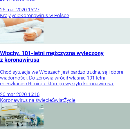
26
mar
2020
16:27
Kraj
Życie
Koronawirus w Polsce
Włochy. 101-letni mężczyzna wyleczony
z koronawirusa
Choć sytuacja we Włoszech jest bardzo trudna, są i dobre
wiadomości. Do zdrowia wrócił właśnie 101-letni
mieszkaniec Rimini, u którego wykryto koronawirusa.
26
mar
2020
16:16
Koronawirus na świecie
Świat
Życie