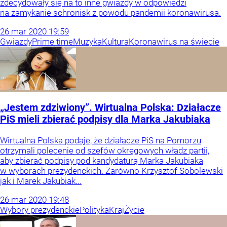
zdecydowały się na to inne gwiazdy w odpowiedzi
na zamykanie schronisk z powodu pandemii koronawirusa.
26
mar
2020
19:59
Gwiazdy
Prime time
Muzyka
Kultura
Koronawirus na świecie
„Jestem zdziwiony”. Wirtualna Polska: Działacze
PiS mieli zbierać podpisy dla Marka Jakubiaka
Wirtualna Polska podaje, że działacze PiS na Pomorzu
otrzymali polecenie od szefów okręgowych władz partii,
aby zbierać podpisy pod kandydaturą Marka Jakubiaka
w wyborach prezydenckich. Zarówno Krzysztof Sobolewski
jak i Marek Jakubiak...
26
mar
2020
19:48
Wybory prezydenckie
Polityka
Kraj
Życie