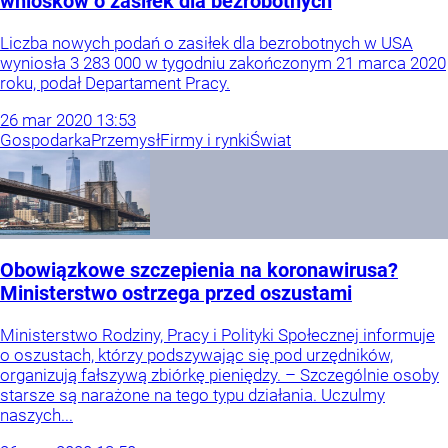
wniosków o zasiłek dla bezrobotnych
Liczba nowych podań o zasiłek dla bezrobotnych w USA
wyniosła 3 283 000 w tygodniu zakończonym 21 marca 2020
roku, podał Departament Pracy.
26
mar
2020
13:53
Gospodarka
Przemysł
Firmy i rynki
Świat
Obowiązkowe szczepienia na koronawirusa?
Ministerstwo ostrzega przed oszustami
Ministerstwo Rodziny, Pracy i Polityki Społecznej informuje
o oszustach, którzy podszywając się pod urzędników,
organizują fałszywą zbiórkę pieniędzy. – Szczególnie osoby
starsze są narażone na tego typu działania. Uczulmy
naszych...