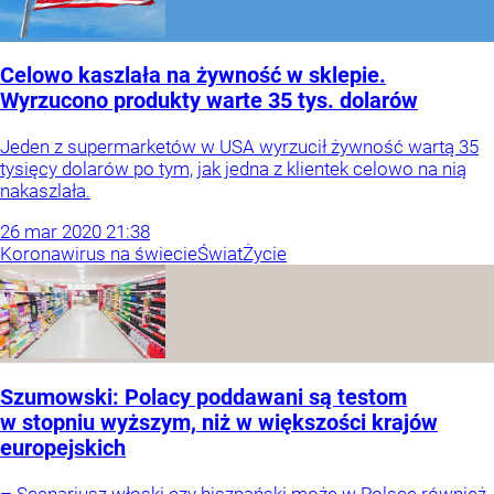
Celowo kaszlała na żywność w sklepie.
Wyrzucono produkty warte 35 tys. dolarów
Jeden z supermarketów w USA wyrzucił żywność wartą 35
tysięcy dolarów po tym, jak jedna z klientek celowo na nią
nakaszlała.
26
mar
2020
21:38
Koronawirus na świecie
Świat
Życie
Szumowski: Polacy poddawani są testom
w stopniu wyższym, niż w większości krajów
europejskich