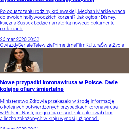
Po opuszczeniu rodziny królewskiej, Meghan Markle wraca
do swoich hollywoodzkich korzeni? Jak ogłosił Disney,
księżna Sussex będzie narratorką nowego dokumentu
o słoniach.
26
mar
2020
20:32
Gwiazdy
Seriale
Telewizja
Prime time
Film
Kultura
Świat
Życie
Nowe przypadki koronawirusa w Polsce. Dwie
kolejne ofiary śmiertelne
Ministerstwo Zdrowia przekazało w środę informację
o kolejnych potwierdzonych przypadkach koronawirusa
w Polsce. Następnego dnia resort zaktualizował dane,
a liczba zakażonych w kraju wynosi już ponad .