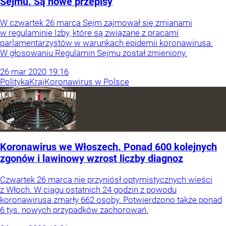
Sejmu. Są nowe przepisy
W czwartek 26 marca Sejm zajmował się zmianami
w regulaminie Izby, które są związane z pracami
parlamentarzystów w warunkach epidemii koronawirusa.
W głosowaniu Regulamin Sejmu został zmieniony.
26
mar
2020
19:16
Polityka
Kraj
Koronawirus w Polsce
Koronawirus we Włoszech. Ponad 600 kolejnych
zgonów i lawinowy wzrost liczby diagnoz
Czwartek 26 marca nie przyniósł optymistycznych wieści
z Włoch. W ciągu ostatnich 24 godzin z powodu
koronawirusa zmarły 662 osoby. Potwierdzono także ponad
6 tys. nowych przypadków zachorowań.