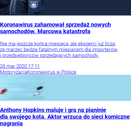
Koronawirus zahamował sprzedaż nowych
samochodów. Marcowa katastrofa
Nie ma jeszcze końca miesiąca, ale eksperci już liczą,
że marzec będzie fatalnym miesiącem dla importerów
i przedsiębiorców sprzedających samochody.
26
mar
2020
17:11
Motoryzacja
Koronawirus w Polsce
Anthony Hopkins maluje i gra na pianinie
dla swojego kota. Aktor wrzuca do sieci komiczne
nagrania