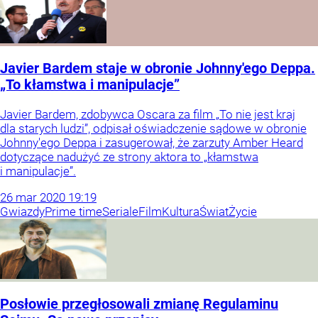
Javier Bardem staje w obronie Johnny'ego Deppa.
„To kłamstwa i manipulacje”
Javier Bardem, zdobywca Oscara za film „To nie jest kraj
dla starych ludzi”, odpisał oświadczenie sądowe w obronie
Johnny'ego Deppa i zasugerował, że zarzuty Amber Heard
dotyczące nadużyć ze strony aktora to „kłamstwa
i manipulacje”.
26
mar
2020
19:19
Gwiazdy
Prime time
Seriale
Film
Kultura
Świat
Życie
Posłowie przegłosowali zmianę Regulaminu