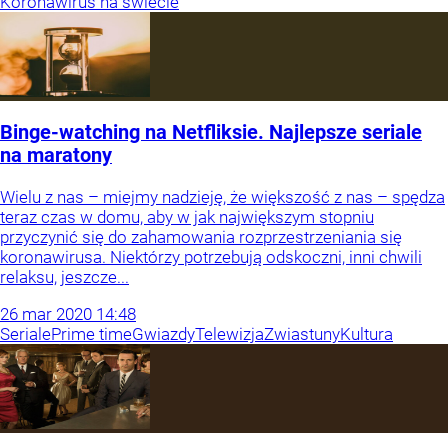
Koronawirus na świecie
Binge-watching na Netfliksie. Najlepsze seriale
na maratony
Wielu z nas – miejmy nadzieję, że większość z nas – spędza
teraz czas w domu, aby w jak największym stopniu
przyczynić się do zahamowania rozprzestrzeniania się
koronawirusa. Niektórzy potrzebują odskoczni, inni chwili
relaksu, jeszcze...
26
mar
2020
14:48
Seriale
Prime time
Gwiazdy
Telewizja
Zwiastuny
Kultura