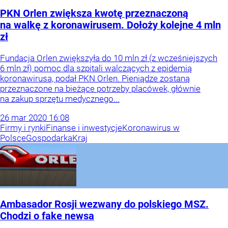
PKN Orlen zwiększa kwotę przeznaczoną
na walkę z koronawirusem. Dołoży kolejne 4 mln
zł
Fundacja Orlen zwiększyła do 10 mln zł (z wcześniejszych
6 mln zł) pomoc dla szpitali walczących z epidemią
koronawirusa, podał PKN Orlen. Pieniądze zostaną
przeznaczone na bieżące potrzeby placówek, głównie
na zakup sprzętu medycznego...
26
mar
2020
16:08
Firmy i rynki
Finanse i inwestycje
Koronawirus w
Polsce
Gospodarka
Kraj
Ambasador Rosji wezwany do polskiego MSZ.
Chodzi o fake newsa