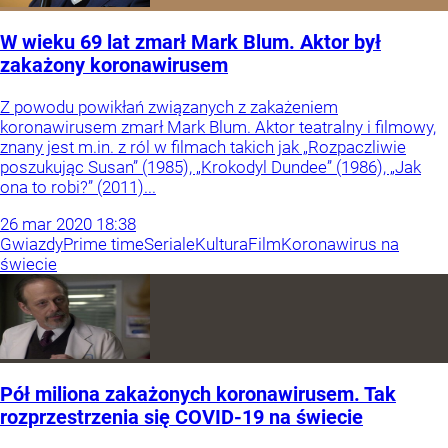
W wieku 69 lat zmarł Mark Blum. Aktor był
zakażony koronawirusem
Z powodu powikłań związanych z zakażeniem
koronawirusem zmarł Mark Blum. Aktor teatralny i filmowy,
znany jest m.in. z ról w filmach takich jak „Rozpaczliwie
poszukując Susan” (1985), „Krokodyl Dundee” (1986), „Jak
ona to robi?” (2011)...
26
mar
2020
18:38
Gwiazdy
Prime time
Seriale
Kultura
Film
Koronawirus na
świecie
Pół miliona zakażonych koronawirusem. Tak
rozprzestrzenia się COVID-19 na świecie