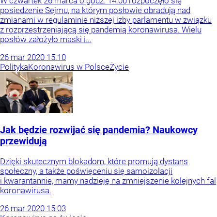
W czwartek 26 marca o godz. 14.00 rozpoczęło się
posiedzenie Sejmu, na którym posłowie obradują nad
zmianami w regulaminie niższej izby parlamentu w związku
z rozprzestrzeniającą się pandemią koronawirusa. Wielu
posłów założyło maski i...
26
mar
2020
15:10
Polityka
Koronawirus w Polsce
Życie
Jak będzie rozwijać się pandemia? Naukowcy
przewidują
Dzięki skutecznym blokadom, które promują dystans
społeczny, a także poświęceniu się samoizolacji
i kwarantannie, mamy nadzieję na zmniejszenie kolejnych fal
koronawirusa.
26
mar
2020
15:03