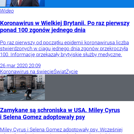
Wideo
Koronawirus w Wielkiej Brytanii. Po raz pierwszy
ponad 100 zgonów jednego dnia
Po raz pierwszy od początku epidemii koronawirusa liczba
stwierdzonych w ciągu jednego dnia zgonów przekroczyła
100. Informację przekazały brytyjskie służby medyczne.
26
mar
2020
20:09
Koronawirus na świecie
Świat
Życie
Zamykane są schroniska w USA. Miley Cyrus
i Selena Gomez adoptowały psy
Miley Cyrus i Selena Gomez adoptowały psy. Wcześniej