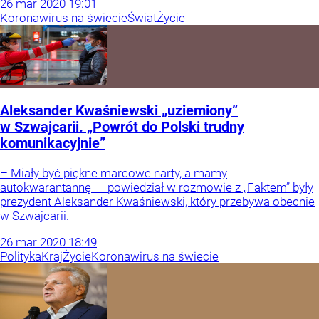
26
mar
2020
19:01
Koronawirus na świecie
Świat
Życie
Aleksander Kwaśniewski „uziemiony”
w Szwajcarii. „Powrót do Polski trudny
komunikacyjnie”
– Miały być piękne marcowe narty, a mamy
autokwarantannę – powiedział w rozmowie z „Faktem” były
prezydent Aleksander Kwaśniewski, który przebywa obecnie
w Szwajcarii.
26
mar
2020
18:49
Polityka
Kraj
Życie
Koronawirus na świecie