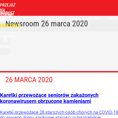
PRZEJDŹ
NA
WPROST
STRONĘ
WIADOMOŚCI
POLITYKA
BIZNES
DOM
ZDROWIE
ROZRYWKA
TYGODN
GŁÓWNĄ
Newsroom
26 marca 2020
UBSKRYBUJ
ZALOGUJ
MENU
26 MARCA 2020
Karetki przewożące seniorów zakażonych
koronawirusem obrzucone kamieniami
Karetki przewożące 28 starszych osób chorych na COVID-19
do nowego domu spokojnej starości w hiszpańskiej