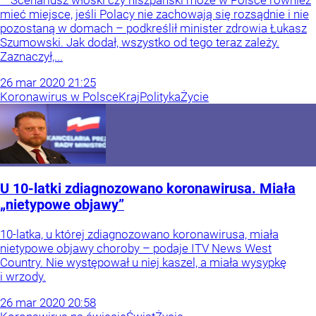
– Scenariusz włoski czy hiszpański może w Polsce również
mieć miejsce, jeśli Polacy nie zachowają się rozsądnie i nie
pozostaną w domach – podkreślił minister zdrowia Łukasz
Szumowski. Jak dodał, wszystko od tego teraz zależy.
Zaznaczył,...
26
mar
2020
21:25
Koronawirus w Polsce
Kraj
Polityka
Życie
U 10-latki zdiagnozowano koronawirusa. Miała
„nietypowe objawy”
10-latka, u której zdiagnozowano koronawirusa, miała
nietypowe objawy choroby – podaje ITV News West
Country. Nie występował u niej kaszel, a miała wysypkę
i wrzody.
26
mar
2020
20:58