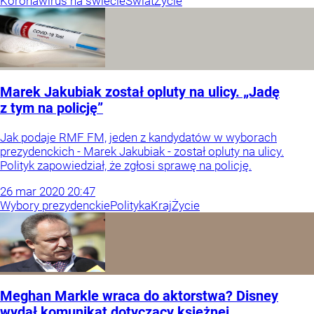
Koronawirus na świecie
Świat
Życie
Marek Jakubiak został opluty na ulicy. „Jadę
z tym na policję”
Jak podaje RMF FM, jeden z kandydatów w wyborach
prezydenckich - Marek Jakubiak - został opluty na ulicy.
Polityk zapowiedział, że zgłosi sprawę na policję.
26
mar
2020
20:47
Wybory prezydenckie
Polityka
Kraj
Życie
Meghan Markle wraca do aktorstwa? Disney
wydał komunikat dotyczący księżnej