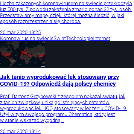
Liczba zakażonych koronawirusem na świecie przekroczyła
już 500 tys. Z powodu zakażenia zmarło ponad 22 tys. osób.
Przedstawiamy mapę, dzięki której można śledzić, w jaki
sposób rozprzestrzenia się choroba.
26
mar
2020
18:25
Koronawirus na świecie
Świat
Technologie
Internet
Jak tanio wyprodukować lek stosowany przy
COVID-19? Odpowiedź dają polscy chemicy
Prof. Bartosz Grzybowski z zespołem pokazał światu, jak
z tanich związków, unikając istniejących patentów,
wyprodukować lek HCQ stosowany w leczeniu COVID-19.
Użył w tym swojego programu Chematica, który jest
w stanie wskazać wygodną...
26
mar
2020
18:14