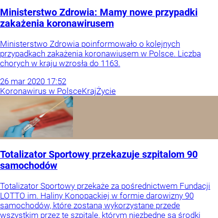
Ministerstwo Zdrowia: Mamy nowe przypadki
zakażenia koronawirusem
Ministerstwo Zdrowia poinformowało o kolejnych
przypadkach zakażenia koronawiusem w Polsce. Liczba
chorych w kraju wzrosła do 1163.
26
mar
2020
17:52
Koronawirus w Polsce
Kraj
Życie
Totalizator Sportowy przekazuje szpitalom 90
samochodów
Totalizator Sportowy przekaże za pośrednictwem Fundacji
LOTTO im. Haliny Konopackiej w formie darowizny 90
samochodów, które zostaną wykorzystane przede
wszystkim przez te szpitale, którym niezbędne są środki