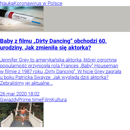
Nauka
Koronawirus w Polsce
Baby z filmu „Dirty Dancing” obchodzi 60.
urodziny. Jak zmieniła się aktorka?
Jennifer Grey to amerykańska aktorka, której ogromną
popularność przyniosła rola Frances „Baby” Houseman
w filmie z 1987 roku „Dirty Dancing”. W hicie Grey zagrała
u boku Patricka Swayze. Jak wygląda dziś aktorka?
Zebraliśmy jej aktualne...
26
mar
2020
18:02
Gwiazdy
Prime time
Film
Kultura