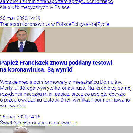
samolotu z Chin z transportem sprzętu ochronnego
dla służb medycznych w Polsce.
26
mar
2020
14:19
Transport
Koronawirus w Polsce
Polityka
Kraj
Życie
Papież Franciszek znowu poddany testowi
na koronawirusa. Są wyniki
Włoskie media poinformowały o mieszkańcu Domu św.
Marty, u którego wykryto koronawirusa. Na terenie tej samej
rezydencji mieszka m.in. papież, przez co podjęto decyzję
o przeprowadzeniu testów. O ich wynikach poinformowano
w czwartek.
26
mar
2020
14:16
Świat
Życie
Koronawirus na świecie