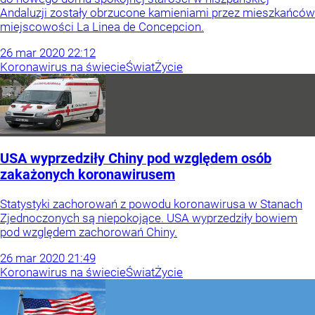
Andaluzji zostały obrzucone kamieniami przez mieszkańców
miejscowości La Linea de Concepcion.
26
mar
2020
22:12
Koronawirus na świecie
Świat
Życie
USA wyprzedziły Chiny pod względem osób
zakażonych koronawirusem
Statystyki zachorowań z powodu koronawirusa w Stanach
Zjednoczonych są niepokojące. USA wyprzedziły bowiem
pod względem zachorowań Chiny.
26
mar
2020
21:49
Koronawirus na świecie
Świat
Życie