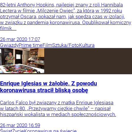
82-letni Anthony Hopkins, najlepiej znany z roli Hannibala
Lectera w filmie „Milczenie Owiec”, za którą w 1992 roku
otrzymał Oscara, pokazał nam, jak spędza czas w izolacji,
w związku z pandemią koronawirusa. Opublikował komiczny
filmik....
26
mar
2020
17:07
Gwiazdy
Prime time
Film
Sztuka/Foto
Kultura
Enrique Iglesias w żałobie. Z powodu
koronawirusa stracił bliską osobę
Carlos Falco był związany z matką Enrique Iglesiasa
w latach 80. „Przeżywamy ciężkie chwile” – napisał
hiszpański wokalista w mediach społecznościowych.
26
mar
2020
16:59
Świat
Życie
Koronawirus na świecie