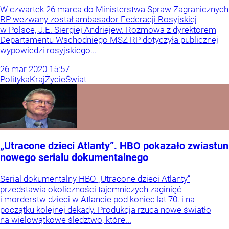
W czwartek 26 marca do Ministerstwa Spraw Zagranicznych
RP wezwany został ambasador Federacji Rosyjskiej
w Polsce, J.E. Siergiej Andriejew. Rozmowa z dyrektorem
Departamentu Wschodniego MSZ RP dotyczyła publicznej
wypowiedzi rosyjskiego...
26
mar
2020
15:57
Polityka
Kraj
Życie
Świat
„Utracone dzieci Atlanty”. HBO pokazało zwiastun
nowego serialu dokumentalnego
Serial dokumentalny HBO „Utracone dzieci Atlanty”
przedstawia okoliczności tajemniczych zaginięć
i morderstw dzieci w Atlancie pod koniec lat 70. i na
początku kolejnej dekady. Produkcja rzuca nowe światło
na wielowątkowe śledztwo, które...