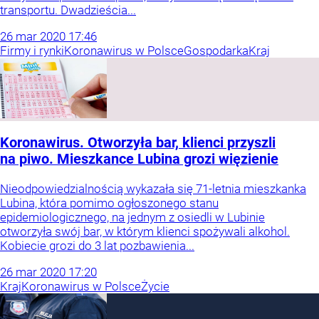
transportu. Dwadzieścia...
26
mar
2020
17:46
Firmy i rynki
Koronawirus w Polsce
Gospodarka
Kraj
Koronawirus. Otworzyła bar, klienci przyszli
na piwo. Mieszkance Lubina grozi więzienie
Nieodpowiedzialnością wykazała się 71-letnia mieszkanka
Lubina, która pomimo ogłoszonego stanu
epidemiologicznego, na jednym z osiedli w Lubinie
otworzyła swój bar, w którym klienci spożywali alkohol.
Kobiecie grozi do 3 lat pozbawienia...
26
mar
2020
17:20
Kraj
Koronawirus w Polsce
Życie