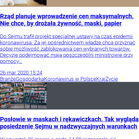
Rząd planuje wprowadzenie cen maksymalnych.
Nie chce, by drożała żywność, maski, papier
Do Sejmu trafił projekt specjalnej ustawy na czas epidemii
koronawirusa. Za jej pośrednictwem władze chcą przyznać
sobie możliwość zablokowania cen wybranych towarów.
Decyzje podejmować mają poszczególni ministrowie przy
pomocy...
26
mar
2020
15:24
Branże
Gospodarka
Koronawirus w Polsce
Kraj
Życie
Posłowie w maskach i rękawiczkach. Tak wygląda
posiedzenie Sejmu w nadzwyczajnych warunkach