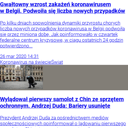
Gwałtowny wzrost zakażeń koronawirusem
w Belgii. Podwoiła się liczba nowych przypadków
Po kilku dniach spowolnienia dynamiki przyrostu chorych
liczba nowych przypadków koronawirusa w Belgii podwoiła
się przez minioną dobę. Jak poinformowało w czwartek
federalne centrum kryzysowe, w ciągu ostatnich 24 godzin
potwierdzono...
26
mar
2020
14:31
Koronawirus na świecie
Świat
Wylądował pierwszy samolot z Chin ze sprzętem
ochronnym. Andrzej Duda: Bariery usunięte
Prezydent Andrzej Duda za pośrednictwem mediów
społecznościowych poinformował o lądowaniu pierwszego