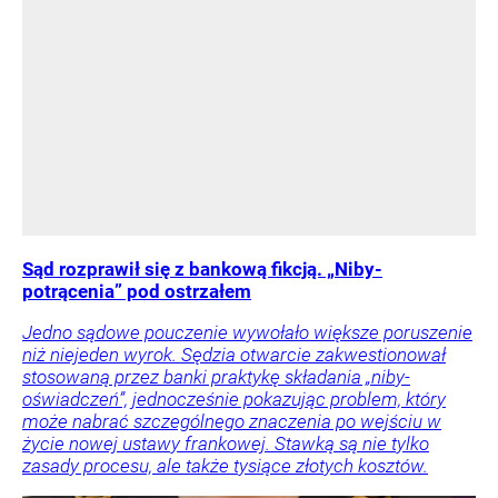
Sąd rozprawił się z bankową fikcją. „Niby-
potrącenia” pod ostrzałem
Jedno sądowe pouczenie wywołało większe poruszenie
niż niejeden wyrok. Sędzia otwarcie zakwestionował
stosowaną przez banki praktykę składania „niby-
oświadczeń”, jednocześnie pokazując problem, który
może nabrać szczególnego znaczenia po wejściu w
życie nowej ustawy frankowej. Stawką są nie tylko
zasady procesu, ale także tysiące złotych kosztów.