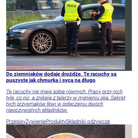
Do ziemniaków dodaję drożdże. Te racuchy są
puszyste jak chmurka i sycą na długo
Te racuchy nie mają sobie równych. Pracy przy nich
tyle, co nic, a znikają z talerzy w mgnieniu oka. Sekret
tych przysmaków tkwi w połączeniu dwóch
nieoczywistych składników.
Przepisy
Żywienie
Produkty
Składniki odżywcze