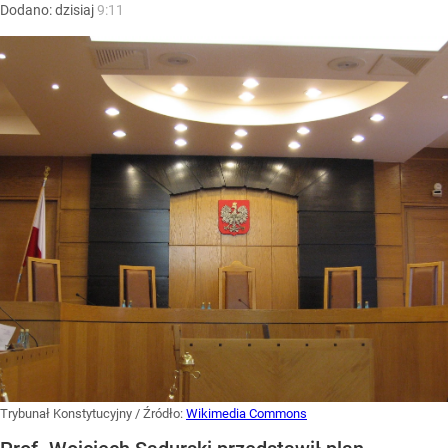
Dodano:
dzisiaj
9:11
Trybunał Konstytucyjny
/ Źródło:
Wikimedia Commons