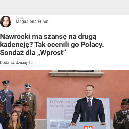
Autor:
Magdalena Frindt
Nawrocki ma szansę na drugą
kadencję? Tak ocenili go Polacy.
Sondaż dla „Wprost”
Dodano:
dzisiaj
4:50