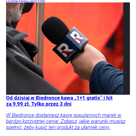
Od dzisiaj w Biedronce kawa „1+1 gratis” i hit
za 9,99 zł. Tylko przez 3 dni
W Biedronce dostaniesz kawę popularnych marek w
bardzo korzystnej cenie. Zobacz, jakie warunki musisz
spełnić, żeby kupić ten produkt za ułamek ceny.