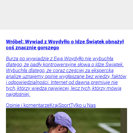
Wróbel: Wywiad z Woydyłło o Idze Świątek obnażył
coś znacznie gorszego
Burza po wywiadzie z Ewą Woydyłło nie wybuchła
dlatego, że padły kontrowersyjne słowa o Idze Świątek.
Wybuchła dlatego, że coraz częściej za ekspercką
analizę uznajemy opinie wygłaszane bez wiedzy, faktów
i odpowiedzialności. Internet od dawna premiuje nie
tych, którzy wiedzą najwięcej, lecz tych, którzy mówią
najgłośniej.
Opinie i komentarze
Kraj
Sport
Tylko u Nas