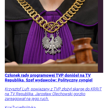
Członek rady programowej TVP doniósł na TV
Republika. Szef wydawców: Polityczny cyngiel
Krzysztof Luft, powiązany z TVP, złożył skargę do KRRiT
na TV Republika. Jarosław Olechowski gorzko
zareagował na jego ruch.
Kraj
Życie
Polityka