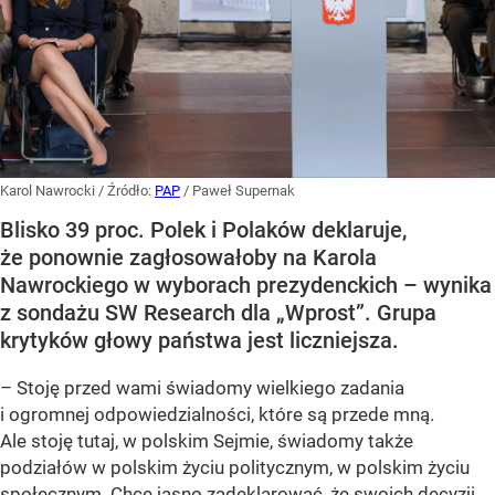
Karol Nawrocki
/ Źródło:
PAP
/
Paweł Supernak
Blisko 39 proc. Polek i Polaków deklaruje,
że ponownie zagłosowałoby na Karola
Nawrockiego w wyborach prezydenckich – wynika
z sondażu SW Research dla „Wprost”. Grupa
krytyków głowy państwa jest liczniejsza.
– Stoję przed wami świadomy wielkiego zadania
i ogromnej odpowiedzialności, które są przede mną.
Ale stoję tutaj, w polskim Sejmie, świadomy także
podziałów w polskim życiu politycznym, w polskim życiu
społecznym. Chcę jasno zadeklarować, że swoich decyzji