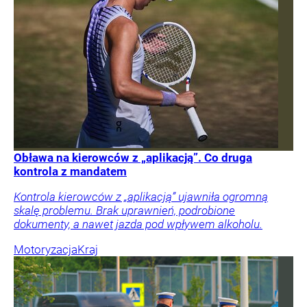
Obława na kierowców z „aplikacją”. Co druga
kontrola z mandatem
Kontrola kierowców z „aplikacją” ujawniła ogromną
skalę problemu. Brak uprawnień, podrobione
dokumenty, a nawet jazda pod wpływem alkoholu.
Motoryzacja
Kraj