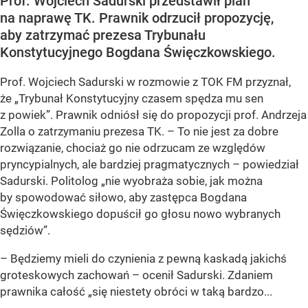
Prof. Wojciech Sadurski przedstawił plan
na naprawę TK. Prawnik odrzucił propozycję,
aby zatrzymać prezesa Trybunału
Konstytucyjnego Bogdana Święczkowskiego.
Prof. Wojciech Sadurski w rozmowie z TOK FM przyznał,
że „Trybunał Konstytucyjny czasem spędza mu sen
z powiek”. Prawnik odniósł się do propozycji prof. Andrzeja
Zolla o zatrzymaniu prezesa TK. – To nie jest za dobre
rozwiązanie, chociaż go nie odrzucam ze względów
pryncypialnych, ale bardziej pragmatycznych – powiedział
Sadurski. Politolog „nie wyobraża sobie, jak można
by spowodować siłowo, aby zastępca Bogdana
Święczkowskiego dopuścił go głosu nowo wybranych
sędziów”.
– Będziemy mieli do czynienia z pewną kaskadą jakichś
groteskowych zachowań – ocenił Sadurski. Zdaniem
prawnika całość „się niestety obróci w taką bardzo...