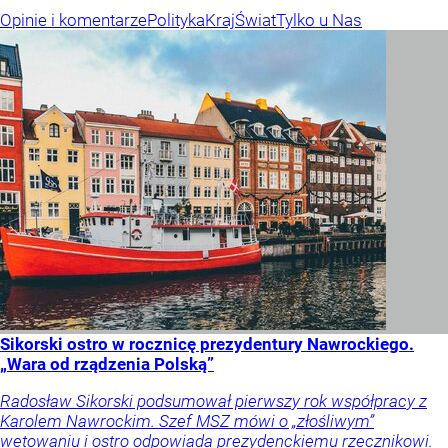
Opinie i komentarze
Polityka
Kraj
Świat
Tylko u Nas
Sikorski ostro w rocznicę prezydentury Nawrockiego.
„Wara od rządzenia Polską”
Radosław Sikorski podsumował pierwszy rok współpracy z
Karolem Nawrockim. Szef MSZ mówi o „złośliwym”
wetowaniu i ostro odpowiada prezydenckiemu rzecznikowi.