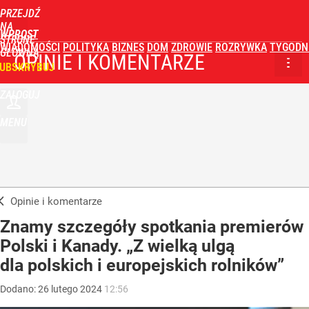
PRZEJDŹ
NA
WPROST
STRONĘ
WIADOMOŚCI
POLITYKA
BIZNES
DOM
ZDROWIE
ROZRYWKA
TYGODN
GŁÓWNĄ
OPINIE I KOMENTARZE
UBSKRYBUJ
ZALOGUJ
MENU
Opinie i komentarze
Znamy szczegóły spotkania premierów
Polski i Kanady. „Z wielką ulgą
dla polskich i europejskich rolników”
Dodano:
26
lutego
2024
12:56