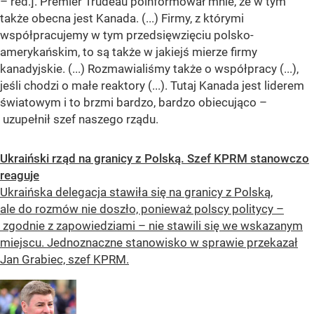
– red.]. Premier Trudeau poinformował mnie, że w tym
także obecna jest Kanada. (...) Firmy, z którymi
współpracujemy w tym przedsięwzięciu polsko-
amerykańskim, to są także w jakiejś mierze firmy
kanadyjskie. (...) Rozmawialiśmy także o współpracy (...),
jeśli chodzi o małe reaktory (...). Tutaj Kanada jest liderem
światowym i to brzmi bardzo, bardzo obiecująco –
uzupełnił szef naszego rządu.
Ukraiński rząd na granicy z Polską. Szef KPRM stanowczo
reaguje
Ukraińska delegacja stawiła się na granicy z Polską,
ale do rozmów nie doszło, ponieważ polscy politycy –
zgodnie z zapowiedziami – nie stawili się we wskazanym
miejscu. Jednoznaczne stanowisko w sprawie przekazał
Jan Grabiec, szef KPRM.