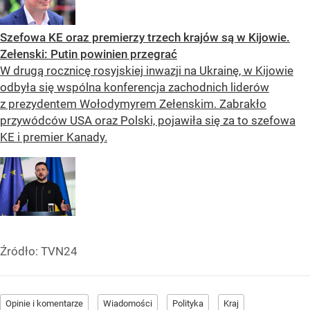
Szefowa KE oraz premierzy trzech krajów są w Kijowie.
Zełenski: Putin powinien przegrać
W drugą rocznicę rosyjskiej inwazji na Ukrainę, w Kijowie
odbyła się wspólna konferencja zachodnich liderów
z prezydentem Wołodymyrem Zełenskim. Zabrakło
przywódców USA oraz Polski, pojawiła się za to szefowa
KE i premier Kanady.
Źródło:
TVN24
Opinie i komentarze
Wiadomości
Polityka
Kraj