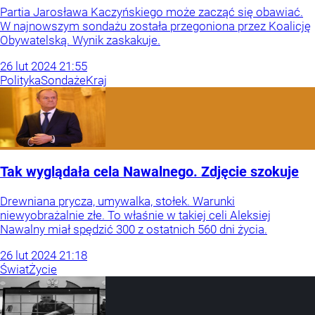
Partia Jarosława Kaczyńskiego może zacząć się obawiać.
W najnowszym sondażu została przegoniona przez Koalicję
Obywatelską. Wynik zaskakuje.
26
lut
2024
21:55
Polityka
Sondaże
Kraj
Tak wyglądała cela Nawalnego. Zdjęcie szokuje
Drewniana prycza, umywalka, stołek. Warunki
niewyobrażalnie złe. To właśnie w takiej celi Aleksiej
Nawalny miał spędzić 300 z ostatnich 560 dni życia.
26
lut
2024
21:18
Świat
Życie