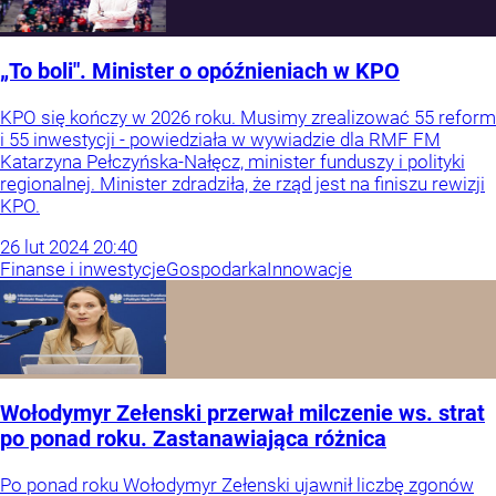
„To boli". Minister o opóźnieniach w KPO
KPO się kończy w 2026 roku. Musimy zrealizować 55 reform
i 55 inwestycji - powiedziała w wywiadzie dla RMF FM
Katarzyna Pełczyńska-Nałęcz, minister funduszy i polityki
regionalnej. Minister zdradziła, że rząd jest na finiszu rewizji
KPO.
26
lut
2024
20:40
Finanse i inwestycje
Gospodarka
Innowacje
Wołodymyr Zełenski przerwał milczenie ws. strat
po ponad roku. Zastanawiająca różnica
Po ponad roku Wołodymyr Zełenski ujawnił liczbę zgonów