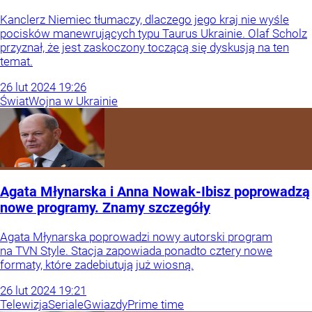
Kanclerz Niemiec tłumaczy, dlaczego jego kraj nie wyśle
pocisków manewrujących typu Taurus Ukrainie. Olaf Scholz
przyznał, że jest zaskoczony toczącą się dyskusją na ten
temat.
26
lut
2024
19:26
Świat
Wojna w Ukrainie
Agata Młynarska i Anna Nowak-Ibisz poprowadzą
nowe programy. Znamy szczegóły
Agata Młynarska poprowadzi nowy autorski program
na TVN Style. Stacja zapowiada ponadto cztery nowe
formaty, które zadebiutują już wiosną.
26
lut
2024
19:21
Telewizja
Seriale
Gwiazdy
Prime time