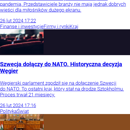
pandemią. Przedstawiciele branży nie mają jednak dobrych
wieści dla miłośników dużego ekranu.
26
lut
2024
17:22
Finanse i inwestycje
Firmy i rynki
Kraj
Szwecja dołączy do NATO. Historyczna decyzja
Węgier
Węgierski parlament zgodził się na dołączenie Szwecji
do NATO. To ostatni kraj, który stał na drodze Sztokholmu.
Proces trwał 21 miesięcy.
26
lut
2024
17:16
Polityka
Świat