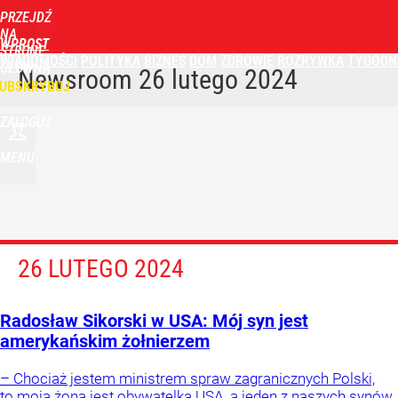
PRZEJDŹ
NA
WPROST
STRONĘ
WIADOMOŚCI
POLITYKA
BIZNES
DOM
ZDROWIE
ROZRYWKA
TYGODN
GŁÓWNĄ
Newsroom
26 lutego 2024
UBSKRYBUJ
ZALOGUJ
MENU
26 LUTEGO 2024
Radosław Sikorski w USA: Mój syn jest
amerykańskim żołnierzem
– Chociaż jestem ministrem spraw zagranicznych Polski,
to moja żona jest obywatelką USA, a jeden z naszych synów