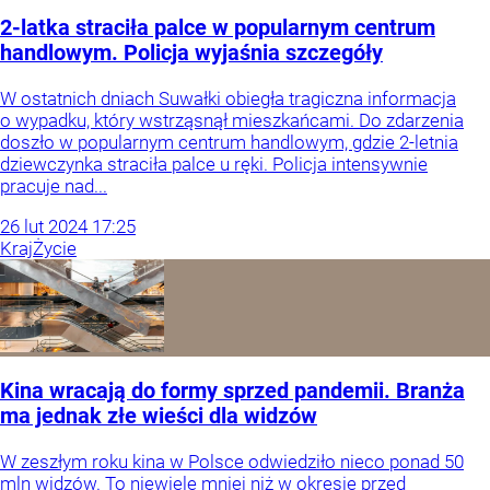
2-latka straciła palce w popularnym centrum
handlowym. Policja wyjaśnia szczegóły
W ostatnich dniach Suwałki obiegła tragiczna informacja
o wypadku, który wstrząsnął mieszkańcami. Do zdarzenia
doszło w popularnym centrum handlowym, gdzie 2-letnia
dziewczynka straciła palce u ręki. Policja intensywnie
pracuje nad...
26
lut
2024
17:25
Kraj
Życie
Kina wracają do formy sprzed pandemii. Branża
ma jednak złe wieści dla widzów
W zeszłym roku kina w Polsce odwiedziło nieco ponad 50
mln widzów. To niewiele mniej niż w okresie przed