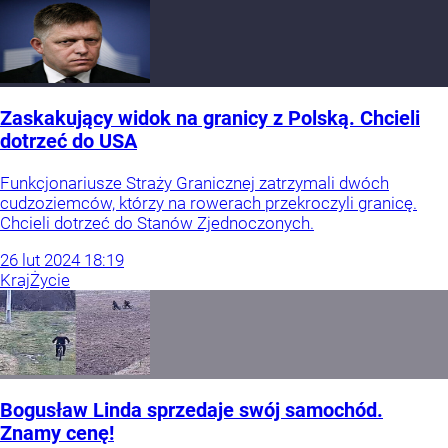
Zaskakujący widok na granicy z Polską. Chcieli
dotrzeć do USA
Funkcjonariusze Straży Granicznej zatrzymali dwóch
cudzoziemców, którzy na rowerach przekroczyli granicę.
Chcieli dotrzeć do Stanów Zjednoczonych.
26
lut
2024
18:19
Kraj
Życie
Bogusław Linda sprzedaje swój samochód.
Znamy cenę!