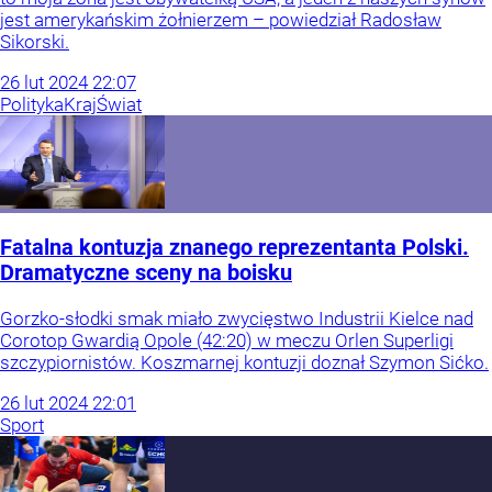
jest amerykańskim żołnierzem – powiedział Radosław
Sikorski.
26
lut
2024
22:07
Polityka
Kraj
Świat
Fatalna kontuzja znanego reprezentanta Polski.
Dramatyczne sceny na boisku
Gorzko-słodki smak miało zwycięstwo Industrii Kielce nad
Corotop Gwardią Opole (42:20) w meczu Orlen Superligi
szczypiornistów. Koszmarnej kontuzji doznał Szymon Sićko.
26
lut
2024
22:01
Sport