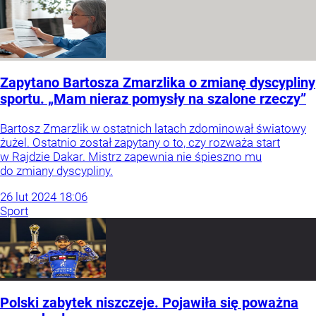
Zapytano Bartosza Zmarzlika o zmianę dyscypliny
sportu. „Mam nieraz pomysły na szalone rzeczy”
Bartosz Zmarzlik w ostatnich latach zdominował światowy
żużel. Ostatnio został zapytany o to, czy rozważa start
w Rajdzie Dakar. Mistrz zapewnia nie śpieszno mu
do zmiany dyscypliny.
26
lut
2024
18:06
Sport
Polski zabytek niszczeje. Pojawiła się poważna