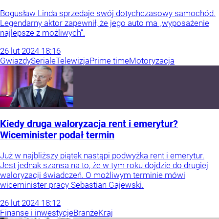
Bogusław Linda sprzedaje swój dotychczasowy samochód.
Legendarny aktor zapewnił, że jego auto ma „wyposażenie
najlepsze z możliwych”.
26
lut
2024
18:16
Gwiazdy
Seriale
Telewizja
Prime time
Motoryzacja
Kiedy druga waloryzacja rent i emerytur?
Wiceminister podał termin
Już w najbliższy piątek nastąpi podwyżka rent i emerytur.
Jest jednak szansa na to, że w tym roku dojdzie do drugiej
waloryzacji świadczeń. O możliwym terminie mówi
wiceminister pracy Sebastian Gajewski.
26
lut
2024
18:12
Finanse i inwestycje
Branże
Kraj