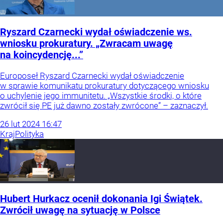
Ryszard Czarnecki wydał oświadczenie ws.
wniosku prokuratury. „Zwracam uwagę
na koincydencję...”
Europoseł Ryszard Czarnecki wydał oświadczenie
w sprawie komunikatu prokuratury dotyczącego wniosku
o uchylenie jego immunitetu. „Wszystkie środki, o które
zwrócił się PE już dawno zostały zwrócone” – zaznaczył.
26
lut
2024
16:47
Kraj
Polityka
Hubert Hurkacz ocenił dokonania Igi Świątek.
Zwrócił uwagę na sytuację w Polsce