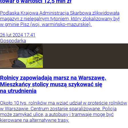
towar o wartości 12,5 mln zł
Podlaska Krajowa Administracja Skarbowa zlikwidowała
magazyn z nielegalnym tytoniem, który zlokalizowany był
w gminie Pisz (woj. warmińsko-mazurskie).
26
lut
2024
17:41
Gospodarka
Rolnicy zapowiadają marsz na Warszawę.
Mieszkańcy stolicy muszą szykować się
na utrudnienia
Około 10 tys. rolników ma wziąć udział w proteście rolników
w Warszawie. Centrum zostanie sparaliżowane. Policja
może zamykać ulice, a autobusy i tramwaje mogę być
kierowane na alternatywne trasy.