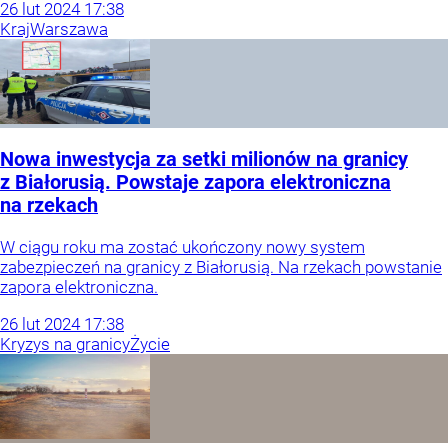
26
lut
2024
17:38
Kraj
Warszawa
Nowa inwestycja za setki milionów na granicy
z Białorusią. Powstaje zapora elektroniczna
na rzekach
W ciągu roku ma zostać ukończony nowy system
zabezpieczeń na granicy z Białorusią. Na rzekach powstanie
zapora elektroniczna.
26
lut
2024
17:38
Kryzys na granicy
Życie