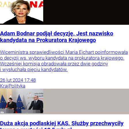
Adam Bodnar podjął decyzję. Jest nazwisko
kandydata na Prokuratora Krajowego
Wiceministra sprawiedliwości Maria Ejchart poinformowała
o decyzji ws. wyboru kandydata na prokuratora krajowego.
Wcześniej komisja obradowała przez dwie godziny
i wysłuchała pięciu kandydatów.
26
lut
2024
17:48
Kraj
Polityka
Duża akcja podlaskiej KAS. Służby przechwyciły