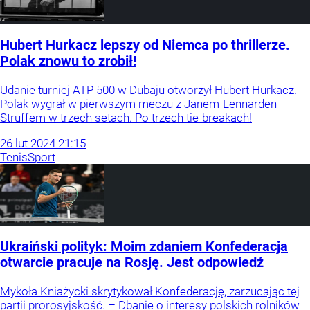
Hubert Hurkacz lepszy od Niemca po thrillerze.
Polak znowu to zrobił!
Udanie turniej ATP 500 w Dubaju otworzył Hubert Hurkacz.
Polak wygrał w pierwszym meczu z Janem-Lennarden
Struffem w trzech setach. Po trzech tie-breakach!
26
lut
2024
21:15
Tenis
Sport
Ukraiński polityk: Moim zdaniem Konfederacja
otwarcie pracuje na Rosję. Jest odpowiedź
Mykoła Kniażycki skrytykował Konfederację, zarzucając tej
partii prorosyjskość. – Dbanie o interesy polskich rolników