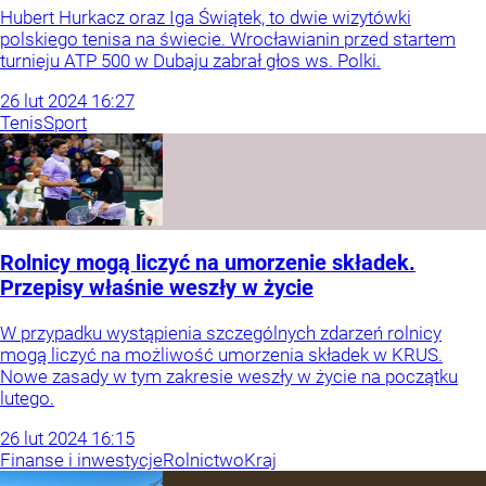
Hubert Hurkacz oraz Iga Świątek, to dwie wizytówki
polskiego tenisa na świecie. Wrocławianin przed startem
turnieju ATP 500 w Dubaju zabrał głos ws. Polki.
26
lut
2024
16:27
Tenis
Sport
Rolnicy mogą liczyć na umorzenie składek.
Przepisy właśnie weszły w życie
W przypadku wystąpienia szczególnych zdarzeń rolnicy
mogą liczyć na możliwość umorzenia składek w KRUS.
Nowe zasady w tym zakresie weszły w życie na początku
lutego.
26
lut
2024
16:15
Finanse i inwestycje
Rolnictwo
Kraj