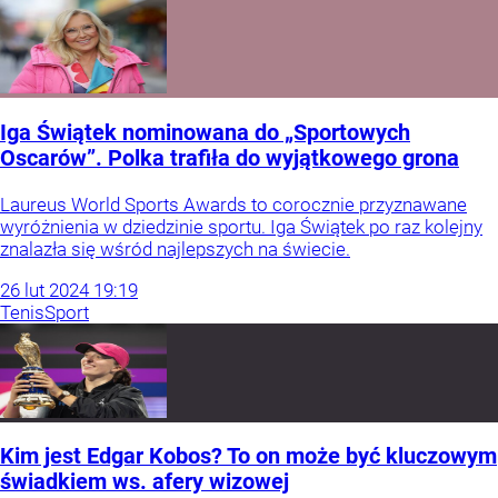
Iga Świątek nominowana do „Sportowych
Oscarów”. Polka trafiła do wyjątkowego grona
Laureus World Sports Awards to corocznie przyznawane
wyróżnienia w dziedzinie sportu. Iga Świątek po raz kolejny
znalazła się wśród najlepszych na świecie.
26
lut
2024
19:19
Tenis
Sport
Kim jest Edgar Kobos? To on może być kluczowym
świadkiem ws. afery wizowej