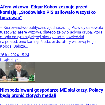
Afera wizowa. Edgar Kobos zeznaje przed
komisją. „Środowisko PiS usiłowało wszystko
tuszować”
– Kierownictwo polityczne Zjednoczonej Prawicy usiłowało
tuszować aferę wizową, dlatego że było jedyną grupą, która
mogła na tym najwięcej skorzystać – powiedział
na posiedzeniu komisji śledczej ds. afery wizowej Edgar
Kobos. Dalsza...
26
lut
2024
15:24
Kraj
Polityka
Niespodziewani gospodarze ME siatkarzy. Polacy
będą bronić złotych medali