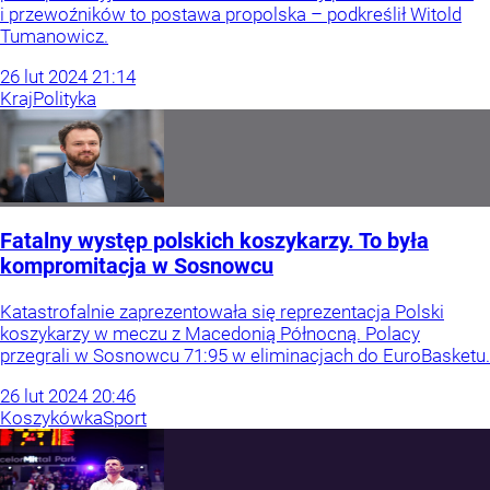
i przewoźników to postawa propolska – podkreślił Witold
Tumanowicz.
26
lut
2024
21:14
Kraj
Polityka
Fatalny występ polskich koszykarzy. To była
kompromitacja w Sosnowcu
Katastrofalnie zaprezentowała się reprezentacja Polski
koszykarzy w meczu z Macedonią Północną. Polacy
przegrali w Sosnowcu 71:95 w eliminacjach do EuroBasketu.
26
lut
2024
20:46
Koszykówka
Sport