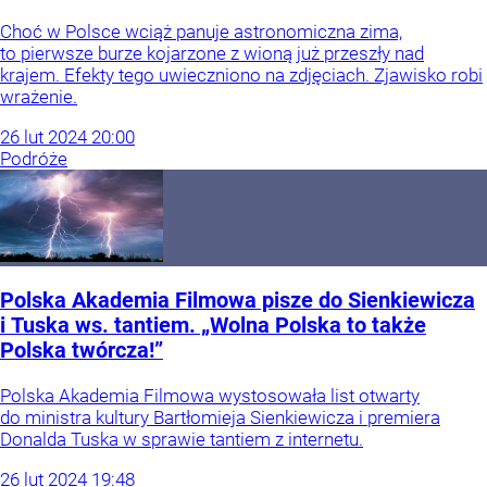
Choć w Polsce wciąż panuje astronomiczna zima,
to pierwsze burze kojarzone z wioną już przeszły nad
krajem. Efekty tego uwieczniono na zdjęciach. Zjawisko robi
wrażenie.
26
lut
2024
20:00
Podróże
Polska Akademia Filmowa pisze do Sienkiewicza
i Tuska ws. tantiem. „Wolna Polska to także
Polska twórcza!”
Polska Akademia Filmowa wystosowała list otwarty
do ministra kultury Bartłomieja Sienkiewicza i premiera
Donalda Tuska w sprawie tantiem z internetu.
26
lut
2024
19:48