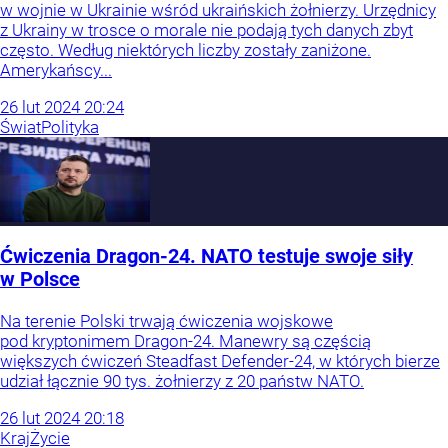
w wojnie w Ukrainie wśród ukraińskich żołnierzy. Urzędnicy
z Ukrainy w trosce o morale nie podają tych danych zbyt
często. Według niektórych liczby zostały zaniżone.
Amerykańscy...
26
lut
2024
20:24
Świat
Polityka
Ćwiczenia Dragon-24. NATO testuje swoje siły
w Polsce
Na terenie Polski trwają ćwiczenia wojskowe
pod kryptonimem Dragon-24. Manewry są częścią
większych ćwiczeń Steadfast Defender-24, w których bierze
udział łącznie 90 tys. żołnierzy z 20 państw NATO.
26
lut
2024
20:18
Kraj
Życie