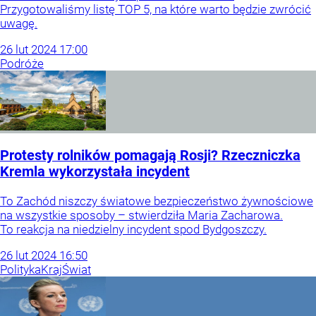
Przygotowaliśmy listę TOP 5, na które warto będzie zwrócić
uwagę.
26
lut
2024
17:00
Podróże
Protesty rolników pomagają Rosji? Rzeczniczka
Kremla wykorzystała incydent
To Zachód niszczy światowe bezpieczeństwo żywnościowe
na wszystkie sposoby – stwierdziła Maria Zacharowa.
To reakcja na niedzielny incydent spod Bydgoszczy.
26
lut
2024
16:50
Polityka
Kraj
Świat