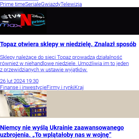
Prime time
Seriale
Gwiazdy
Telewizja
Topaz otwiera sklepy w niedzielę. Znalazł sposób
Sklepy należące do sieci Topaz prowadzą działalność
również w niehandlowe niedziele. Umożliwia im to jeden
z przewidzianych w ustawie wyjątków.
26
lut
2024
19:30
Finanse i inwestycje
Firmy i rynki
Kraj
Niemcy nie wyślą Ukrainie zaawansowanego
uzbrojenia. „To wplątałoby nas w wojnę”