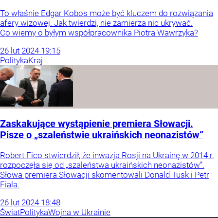
To właśnie Edgar Kobos może być kluczem do rozwiązania
afery wizowej. Jak twierdzi, nie zamierza nic ukrywać.
Co wiemy o byłym współpracownika Piotra Wawrzyka?
26
lut
2024
19:15
Polityka
Kraj
Zaskakujące wystąpienie premiera Słowacji.
Pisze o „szaleństwie ukraińskich neonazistów”
Robert Fico stwierdził, że inwazja Rosji na Ukrainę w 2014 r.
rozpoczęła się od „szaleństwa ukraińskich neonazistów”.
Słowa premiera Słowacji skomentowali Donald Tusk i Petr
Fiala.
26
lut
2024
18:48
Świat
Polityka
Wojna w Ukrainie