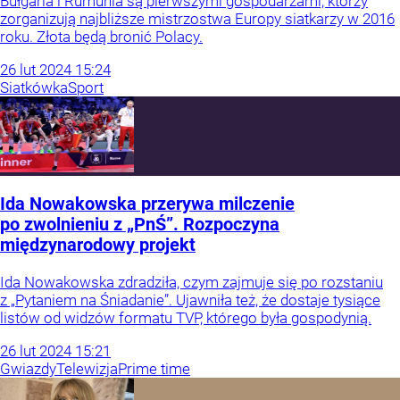
Bułgaria i Rumunia są pierwszymi gospodarzami, którzy
zorganizują najbliższe mistrzostwa Europy siatkarzy w 2016
roku. Złota będą bronić Polacy.
26
lut
2024
15:24
Siatkówka
Sport
Ida Nowakowska przerywa milczenie
po zwolnieniu z „PnŚ”. Rozpoczyna
międzynarodowy projekt
Ida Nowakowska zdradziła, czym zajmuje się po rozstaniu
z „Pytaniem na Śniadanie”. Ujawniła też, że dostaje tysiące
listów od widzów formatu TVP, którego była gospodynią.
26
lut
2024
15:21
Gwiazdy
Telewizja
Prime time