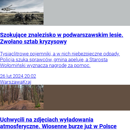
Szokujące znalezisko w podwarszawskim lesie.
Zwołano sztab kryzysowy
Tysiąclitrowe pojemniki, a w nich niebezpieczne odpady.
Policja szuka sprawców, gmina apeluje, a Starosta
Wołomiński wyznacza nagrodę za pomoc.
26
lut
2024
20:02
Warszawa
Kraj
Uchwycili na zdjęciach wyładowania
atmosferyczne. Wiosenne burze już w Polsce