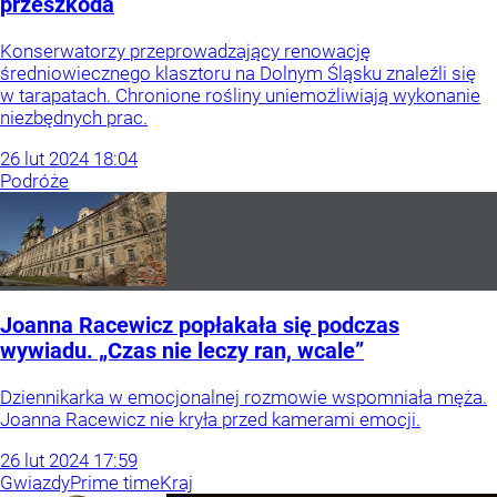
przeszkoda
Konserwatorzy przeprowadzający renowację
średniowiecznego klasztoru na Dolnym Śląsku znaleźli się
w tarapatach. Chronione rośliny uniemożliwiają wykonanie
niezbędnych prac.
26
lut
2024
18:04
Podróże
Joanna Racewicz popłakała się podczas
wywiadu. „Czas nie leczy ran, wcale”
Dziennikarka w emocjonalnej rozmowie wspomniała męża.
Joanna Racewicz nie kryła przed kamerami emocji.
26
lut
2024
17:59
Gwiazdy
Prime time
Kraj