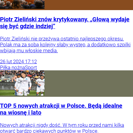
Piotr Zieliński znów krytykowany. „Głową wydaje
się być gdzie indziej”
Piotr Zieliński nie przeżywa ostatnio najlepszego okresu.
Polak ma za sobą kolejny słaby występ, a dodatkowo szpilki
wbijają mu włoskie media.
26
lut
2024
17:12
Piłka nożna
Sport
TOP 5 nowych atrakcji w Polsce. Będą idealne
na wiosnę i lato
Nowych atrakcji nigdy dość. W tym roku przed nami kilka
otwarć bardzo ciekawych punktów w Polsce.