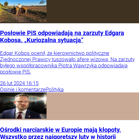
Posłowie PiS odpowiadają na zarzuty Edgara
Kobosa. „Kuriozalna sytuacja”
Edgar Kobos ocenił, że kierownictwo polityczne
Zjednoczonej Prawicy tuszowało aferę wizową. Na zarzuty
byłego współpracownika Piotra Wawrzyka odpowiadają
posłowie PiS.
26
lut
2024
16:15
Opinie i komentarze
Polityka
Ośrodki narciarskie w Europie mają kłopoty.
Wszystko przez najgorętszy luty w historii