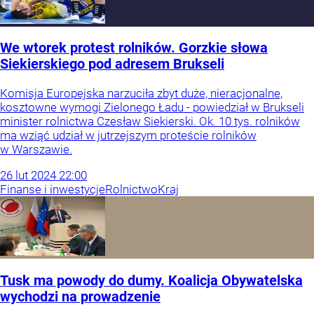
We wtorek protest rolników. Gorzkie słowa
Siekierskiego pod adresem Brukseli
Komisja Europejska narzuciła zbyt duże, nieracjonalne,
kosztowne wymogi Zielonego Ładu - powiedział w Brukseli
minister rolnictwa Czesław Siekierski. Ok. 10 tys. rolników
ma wziąć udział w jutrzejszym proteście rolników
w Warszawie.
26
lut
2024
22:00
Finanse i inwestycje
Rolnictwo
Kraj
Tusk ma powody do dumy. Koalicja Obywatelska
wychodzi na prowadzenie