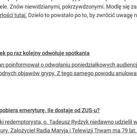
le. Znów niewidzianymi, pokrzywdzonymi. Modlę się za 
ości tutaj.
Dzieło to powstało po to, by zwrócić uwagę 
ek po raz kolejny odwołuje spotkania
n poinformował o odwołaniu poniedziałkowych audiencj
godnych objawów grypy. Z tego samego powodu anulowan
pobiera emeryturę. Ile dostaje od ZUS-u?
ki redemptorysta, o. Tadeusz Rydzyk niedawno udzielił w
ury. Założyciel Radia Maryja i Telewizji Trwam ma 79 lat