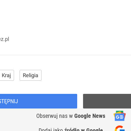
z.pl
Kraj
Religia
STĘPNIJ
Obserwuj nas
w
Google News
Dodaj jako
źródło w Google