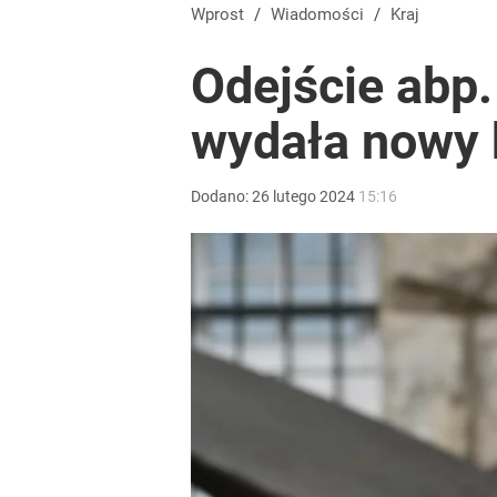
Morawiecki przelicytował PiS. Chce zawieszać 800 
Wprost
/
Wiadomości
/
Kraj
Odejście abp.
dodaj
wydała nowy
Wrze po roku Nawrockiego. „Największa hańba” ko
Dodano:
26
lutego
2024
15:16
17
„Nie chodzi o zemstę”. Mocny apel w sprawie ofiar 
dodaj