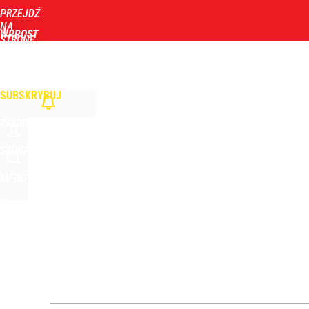
PRZEJDŹ
Udostępnij
0
Skomentuj
NA
WPROST
STRONĘ
GŁÓWNĄ
WIADOMOŚCI
POLITYKA
BIZNES
DOM
ZDROWIE
ROZRYWKA
TYGOD
Morawiecki powoła partię. Chce współpracy z Me
SUBSKRYBUJ
dodaj
ZALOGUJ
„Żyję z piętnem zabójcy”. Kierowca, który potrącił
SZUKAJ
MENU
dodaj
Nowy sondaż po wtargnięciu rakiety na Lubelszczy
1