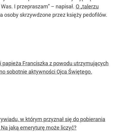
Was. I przepraszam” – napisał.
O „talerzu
na osoby skrzywdzone przez księży pedofilów.
i papieża Franciszka z powodu utrzymujących
o sobotnie aktywności Ojca Świętego.
ywiadu, w którym przyznał się do pobierania
. Na jaką emeryturę może liczyć?