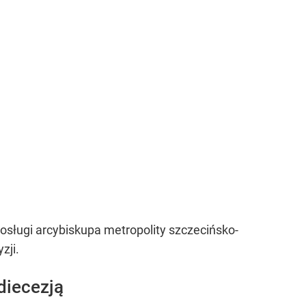
posługi arcybiskupa metropolity szczecińsko-
zji.
diecezją