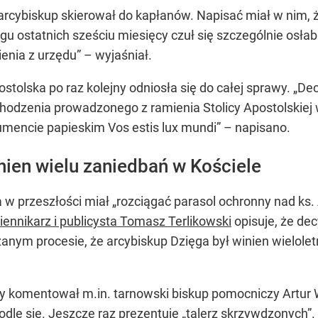
arcybiskup skierował do kapłanów. Napisać miał w nim, że 
 ostatnich sześciu miesięcy czuł się szczególnie osłabio
enia z urzędu” – wyjaśniał.
olska po raz kolejny odniosła się do całej sprawy. „Decy
hodzenia prowadzonego z ramienia Stolicy Apostolskiej 
mencie papieskim Vos estis lux mundi” – napisano.
nien wielu zaniedbań w Kościele
a w przeszłości miał „rozciągać parasol ochronny nad k
ennikarz i publicysta Tomasz Terlikowski
opisuje, że de
żanym procesie, że arcybiskup Dzięga był winien wielolet
y komentował m.in. tarnowski biskup pomocniczy Artur 
odlę się. Jeszcze raz prezentuję „talerz skrzywdzonych”.