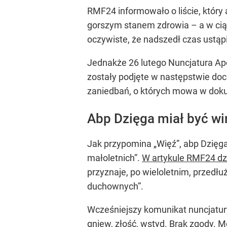
RMF24 informowało o liście, który 
gorszym stanem zdrowia – a w ciągu
oczywiste, że nadszedł czas ustąpi
Jednakże 26 lutego Nuncjatura Apost
zostały podjęte w następstwie doc
zaniedbań, o których mowa w doku
Abp Dzięga miał być wi
Jak przypomina „Więź”, abp Dzięg
małoletnich”.
W artykule RMF24 dzi
przyznaje, po wieloletnim, przedłu
duchownych”.
Wcześniejszy komunikat nuncjatur
gniew, złość, wstyd. Brak zgody. M