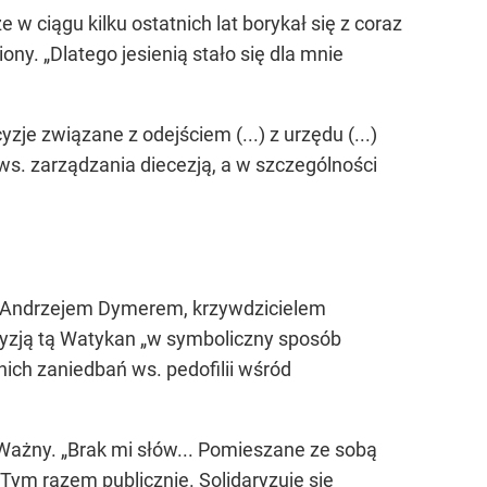
w ciągu kilku ostatnich lat borykał się z coraz
ny. „Dlatego jesienią stało się dla mnie
zje związane z odejściem (...) z urzędu (...)
ws. zarządzania diecezją, a w szczególności
s. Andrzejem Dymerem, krzywdzicielem
cyzją tą Watykan „w symboliczny sposób
nich zaniedbań ws. pedofilii wśród
Ważny. „Brak mi słów... Pomieszane ze sobą
 Tym razem publicznie. Solidaryzuję się