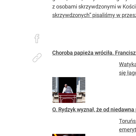
z osobami skrzywdzonymi w Koście
skrzywdzonych” pisaliśmy w przeszł
Choroba papieża wróciła. Francisz
Watyka
się ła
O. Rydzyk wyznał, że od niedawna 
Toruńs
emeryt