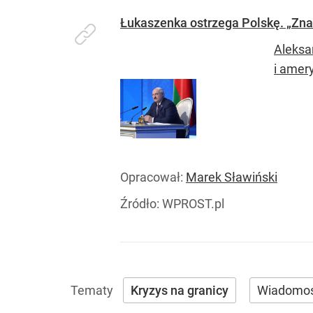
Łukaszenka ostrzega Polskę. „Zn
Aleksa
i amer
Opracował:
Marek Sławiński
Źródło:
WPROST.pl
Kryzys na granicy
Wiadomoś