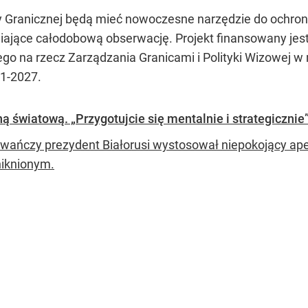
y Granicznej będą mieć nowoczesne narzędzie do ochron
ające całodobową obserwację. Projekt finansowany jest 
go na rzecz Zarządzania Granicami i Polityki Wizowej
21-2027.
ą światową. „Przygotujcie się mentalnie i strategicznie
ańczy prezydent Białorusi wystosował niepokojący ape
niknionym.