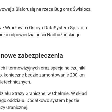
wej z Białorusią na rzece Bug oraz Świsłocz
we Wrocławiu i Ostoya-DataSystem Sp. z o.o.
odcinku odpowiedzialności Nadbużańskiego
ą nowe zabezpieczenia
h i termowizyjnych oraz specjalne czujniki
wo, konieczne będzie zamontowanie 200 km
eletechnicznych.
iału Straży Granicznej w Chełmie. W skład
tego oddziału. Dodatkowo system będzie
aży Granicznej.