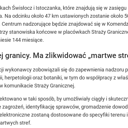
zekach Świsłocz i Istoczanka, które znajdują się w zasięg
tyna. Na odcinku około 47 km ustawionych zostanie okoł
. Centrum nadzorujące będzie znajdować się w Komendzi
trzy stanowiska końcowe w placówkach Straży Graniczne
iesie 144 miesiące.
j granicy. Ma zlikwidować „martwe str
ji wykonawcy zobowiązali się do zapewnienia nadzoru p
gii, herpetologii oraz botaniki, w tym do współpracy z wł
 komunikacie Straży Granicznej.
ktowano w taki sposób, by umożliwiały ciągły i skutecz
 zagrożeń, identyfikację sprawców, gromadzenie dowod
lektroniczne zostaną dostosowane do specyfiki terenu i
artwych stref.