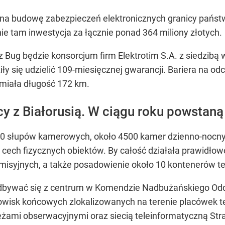
na budowę zabezpieczeń elektronicznych granicy państwo
ie tam inwestycja za łącznie ponad 364 miliony złotych.
ug będzie konsorcjum firm Elektrotim S.A. z siedzibą 
iły się udzielić 109-miesięcznej gwarancji. Bariera na 
 miała długość 172 km.
cy z Białorusią. W ciągu roku powstan
800 słupów kamerowych, około 4500 kamer dzienno-nocnyc
cech fizycznych obiektów. By całość działała prawidło
nsmisyjnych, a także posadowienie około 10 kontenerów t
dbywać się z centrum w Komendzie Nadbużańskiego Oddz
nowisk końcowych zlokalizowanych na terenie placówek 
ieżami obserwacyjnymi oraz siecią teleinformatyczną Str