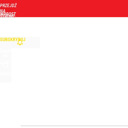
PRZEJDŹ
Udostępnij
2
Skomentuj
NA
WPROST
STRONĘ
GŁÓWNĄ
WIADOMOŚCI
POLITYKA
BIZNES
DOM
ZDROWIE
ROZRYWKA
TYGOD
SUBSKRYBUJ
ZALOGUJ
SZUKAJ
MENU