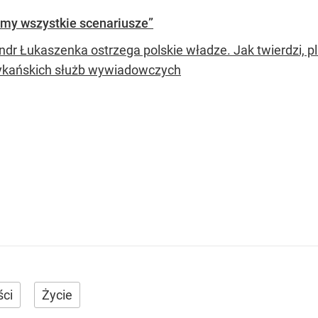
amy wszystkie scenariusze”
ndr Łukaszenka ostrzega polskie władze. Jak twierdzi, p
ykańskich służb wywiadowczych
ci
Życie