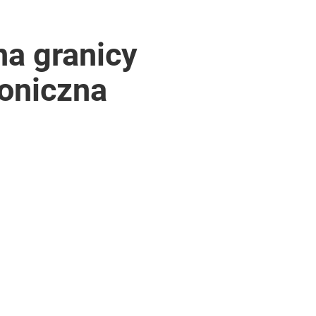
na granicy
roniczna