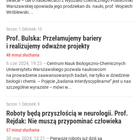
świecie – tak o naukowcach z Wydziału Chemicznego Politechniki
Warszawskiej opowiada jego prodziekan ds. nauki, prof. Wojciech
Wróblewski....
Sezon: 1
Odcinek: 10
Prof. Bulska: Przełamujemy bariery
i realizujemy odważne projekty
48 minut słuchania
6
cze
2024
,
19:23
—
Centrum Nauk Biologiczno-Chemicznych
Uniwersytetu Warszawskiego pozwala naukowcom
na prowadzenie zaawansowanych badań, nie tylko w dziedzinie
biologii i chemii. – Pojęcie „badania interdyscyplinarne” jest u nas
szczególnie wyraziste – mówi w...
Sezon: 1
Odcinek: 9
Roboty będą przyszłością w neurologii. Prof.
Rejdak: Nie muszą przypominać człowieka
37 minut słuchania
30
maj
2024
,
12:21
—
Pierwsze roboty już dziś są