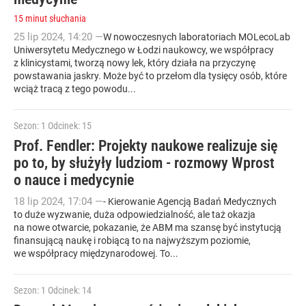
15 minut słuchania
25
lip
2024
,
14:20
—
W nowoczesnych laboratoriach MOLecoLab
Uniwersytetu Medycznego w Łodzi naukowcy, we współpracy
z klinicystami, tworzą nowy lek, który działa na przyczynę
powstawania jaskry. Może być to przełom dla tysięcy osób, które
wciąż tracą z tego powodu...
Sezon: 1
Odcinek: 15
Prof. Fendler: Projekty naukowe realizuje się
po to, by służyły ludziom - rozmowy Wprost
o nauce i medycynie
18
lip
2024
,
17:04
—
- Kierowanie Agencją Badań Medycznych
to duże wyzwanie, duża odpowiedzialność, ale taż okazja
na nowe otwarcie, pokazanie, że ABM ma szansę być instytucją
finansującą naukę i robiącą to na najwyższym poziomie,
we współpracy międzynarodowej. To...
Sezon: 1
Odcinek: 14