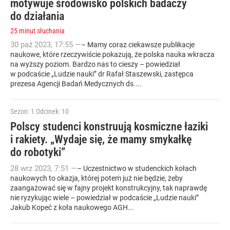
motywuje środowisko polskich badaczy
do działania
25 minut słuchania
30
paź
2023
,
17:55
—
– Mamy coraz ciekawsze publikacje
naukowe, które rzeczywiście pokazują, że polska nauka wkracza
na wyższy poziom. Bardzo nas to cieszy – powiedział
w podcaście „Ludzie nauki” dr Rafał Staszewski, zastępca
prezesa Agencji Badań Medycznych ds....
Sezon: 1
Odcinek: 10
Polscy studenci konstruują kosmiczne łaziki
i rakiety. „Wydaje się, że mamy smykałkę
do robotyki”
28
wrz
2023
,
7:51
—
– Uczestnictwo w studenckich kołach
naukowych to okazja, której potem już nie będzie, żeby
zaangażować się w fajny projekt konstrukcyjny, tak naprawdę
nie ryzykując wiele – powiedział w podcaście „Ludzie nauki”
Jakub Kopeć z koła naukowego AGH...