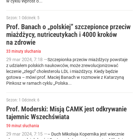
w cyklu Wprost o...
Sezon: 1
Odcinek: 5
Prof. Banach o „polskiej” szczepionce przeciw
miażdżycy, nutriceutykach i 4000 kroków
na zdrowie
33 minuty słuchania
29
mar
2024
,
7:18
—
Szczepionka przeciw miażdżycy powstaje
z udziałem polskich naukowców, może zrewolucjonizować
leczenie „złego” cholesterolu LDL i miażdżycy. Kiedy będzie
gotowa – mówi prof. Maciej Banach w rozmowie z Katarzyną
Pinkosz w ramach cyklu „Polska...
Sezon: 1
Odcinek: 6
Prof. Moderski: Misją CAMK jest odkrywanie
tajemnic Wszechświata
59 minut słuchania
29
mar
2024
,
7:15
—
– Duch Mikołaja Kopernika jest wiecznie