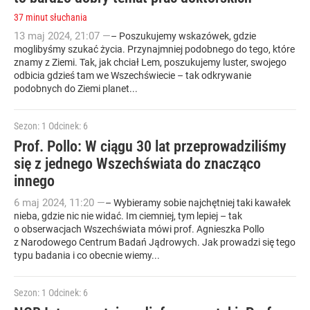
37 minut słuchania
13
maj
2024
,
21:07
—
– Poszukujemy wskazówek, gdzie
moglibyśmy szukać życia. Przynajmniej podobnego do tego, które
znamy z Ziemi. Tak, jak chciał Lem, poszukujemy luster, swojego
odbicia gdzieś tam we Wszechświecie – tak odkrywanie
podobnych do Ziemi planet...
Sezon: 1
Odcinek: 6
Prof. Pollo: W ciągu 30 lat przeprowadziliśmy
się z jednego Wszechświata do znacząco
innego
6
maj
2024
,
11:20
—
– Wybieramy sobie najchętniej taki kawałek
nieba, gdzie nic nie widać. Im ciemniej, tym lepiej – tak
o obserwacjach Wszechświata mówi prof. Agnieszka Pollo
z Narodowego Centrum Badań Jądrowych. Jak prowadzi się tego
typu badania i co obecnie wiemy...
Sezon: 1
Odcinek: 6