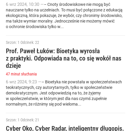
6
wrz
2024
,
10:30
—
– Cnoty środowiskowe nie mogą być
nauczane tylko na uczelniach. To musi być połączone z edukacją
ekologiczną, która pokazuje, że wybór, czy chronimy środowisko,
ma także wymiar moralny. Jednocześnie nie możemy mówić
o ochronie środowiska tylko w...
Sezon: 1
Odcinek: 22
Prof. Paweł Łuków: Bioetyka wyrosła
z praktyki. Odpowiada na to, co się wokół nas
dzieje
47 minut słuchania
6
wrz
2024
,
9:23
—
– Bioetyka nie powstała w społeczeństwach
teokratycznych, czy autorytarnych, tylko w społeczeństwie
demokratycznym. Jest odpowiedzią na to, że żyjemy
w społeczeństwie, w którym jest dla nas czymś zupełnie
normalnym, że różnimy się pod wieloma...
Sezon: 1
Odcinek: 21
Cyber Oko, Cyber Radar, inteligentny długopis.