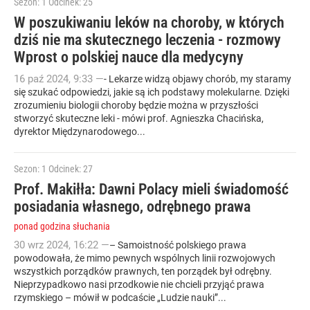
Sezon: 1
Odcinek: 25
W poszukiwaniu leków na choroby, w których
dziś nie ma skutecznego leczenia - rozmowy
Wprost o polskiej nauce dla medycyny
16
paź
2024
,
9:33
—
- Lekarze widzą objawy chorób, my staramy
się szukać odpowiedzi, jakie są ich podstawy molekularne. Dzięki
zrozumieniu biologii choroby będzie można w przyszłości
stworzyć skuteczne leki - mówi prof. Agnieszka Chacińska,
dyrektor Międzynarodowego...
Sezon: 1
Odcinek: 27
Prof. Makiłła: Dawni Polacy mieli świadomość
posiadania własnego, odrębnego prawa
ponad godzina słuchania
30
wrz
2024
,
16:22
—
– Samoistność polskiego prawa
powodowała, że mimo pewnych wspólnych linii rozwojowych
wszystkich porządków prawnych, ten porządek był odrębny.
Nieprzypadkowo nasi przodkowie nie chcieli przyjąć prawa
rzymskiego – mówił w podcaście „Ludzie nauki”...