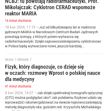
NCBJ: tu powstają radiofarmaceutyki. Prof.
Mikołajczak: Cyklotron CERAD wspomoże
reaktor MARIA
16 minut słuchania
18
kwi
2024
,
17:19
—
Już od kilkudziesięciu lat w reaktorze
jądrowym MARIA w Narodowym Centrum Badań Jądrowych
powstają izotopy, z których potem wytwarza się
radiofarmaceutyki. Dzięki najnowocześniejszemu cyklotronowi
w Polsce będą wytwarzane nowe, jeszcze bardziej...
Sezon: 1
Odcinek: 7
Fizyk, który diagnozuje, co dzieje się
w oczach: rozmowy Wprost o polskiej nauce
dla medycyny
41 minut słuchania
8
kwi
2024
,
14:07
—
Jak dzięki spektralnej tomografii optycznej
(OTC) można podglądać oko? Jak polskiemu fizykowi udało się
wprowadzić i skomercjalizować na świecie najnowocześniejszą
metodę diagnostyki oka: gościem red. Krzysztofa Michalskiego