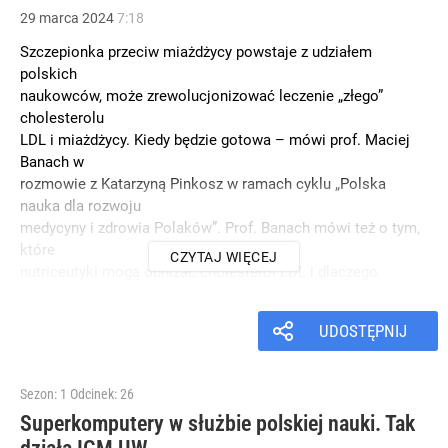
29
marca
2024
7:18
Szczepionka przeciw miażdżycy powstaje z udziałem
polskich
naukowców, może zrewolucjonizować leczenie „złego”
cholesterolu
LDL i miażdżycy. Kiedy będzie gotowa – mówi prof. Maciej
Banach w
rozmowie z Katarzyną Pinkosz w ramach cyklu „Polska
nauka dla rozwoju
medycyny i zdrowia Polaków”. Prof. Banach mówi też o tym,
które
CZYTAJ WIĘCEJ
nutriceutyki mogą obniżać cholesterol LDL i dlaczego
codzienne
minimum to 4 tysiące kroków, by zmniejszyć ryzyko zgonów
UDOSTĘPNIJ
z powodu
chorób serca.
Sezon: 1
Odcinek: 26
Superkomputery w służbie polskiej nauki. Tak