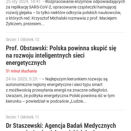
25
sty
2024
,
18:41
—
Rozpracowanie enzymów odpowiadających
za replikację SARS-CoV-2, opracowanie cząsteczki hamującej
rozwój glejaka – to tylko niektóre odkrycia polskich naukowców,
o których red. Krzysztof Michalski rozmawia z prof. Maciejem
Żyliczem, prezesem...
Sezon: 1
Odcinek: 12
Prof. Obstawski: Polska powinna skupić się
na rozwoju inteligentnych sieci
energetycznych
51 minut słuchania
24
lis
2023
,
5:25
—
– Najlepszym kierunkiem rozwoju są
autonomiczne regiony energetyczne i sieci typu smart
z możliwością przesyłania energii na znaczne odległości.
Uważam, że polityka energetyczna Polski powinna iść w tym
kierunku – powiedział w podcaście „Ludzie...
Sezon: 1
Odcinek: 11
Dr Staszewski: Agencja Badań Medycznych