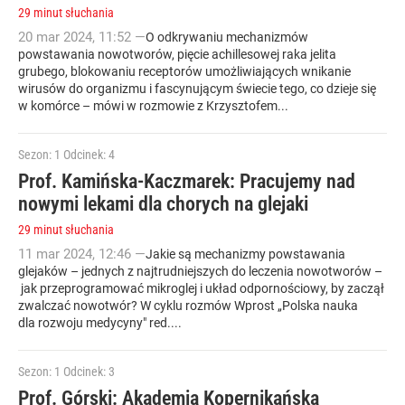
29 minut słuchania
20
mar
2024
,
11:52
—
O odkrywaniu mechanizmów
powstawania nowotworów, pięcie achillesowej raka jelita
grubego, blokowaniu receptorów umożliwiających wnikanie
wirusów do organizmu i fascynującym świecie tego, co dzieje się
w komórce – mówi w rozmowie z Krzysztofem...
Sezon: 1
Odcinek: 4
Prof. Kamińska-Kaczmarek: Pracujemy nad
nowymi lekami dla chorych na glejaki
29 minut słuchania
11
mar
2024
,
12:46
—
Jakie są mechanizmy powstawania
glejaków – jednych z najtrudniejszych do leczenia nowotworów –
jak przeprogramować mikroglej i układ odpornościowy, by zaczął
zwalczać nowotwór? W cyklu rozmów Wprost „Polska nauka
dla rozwoju medycyny" red....
Sezon: 1
Odcinek: 3
Prof. Górski: Akademia Kopernikańska