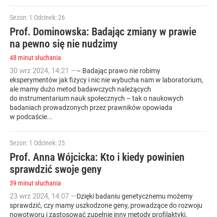
Sezon: 1
Odcinek: 26
Prof. Dominowska: Badając zmiany w prawie
na pewno się nie nudzimy
48 minut słuchania
30
wrz
2024
,
14:21
—
– Badając prawo nie robimy
eksperymentów jak fizycy i nic nie wybucha nam w laboratorium,
ale mamy dużo metod badawczych należących
do instrumentarium nauk społecznych – tak o naukowych
badaniach prowadzonych przez prawników opowiada
w podcaście...
Sezon: 1
Odcinek: 25
Prof. Anna Wójcicka: Kto i kiedy powinien
sprawdzić swoje geny
39 minut słuchania
23
wrz
2024
,
14:07
—
Dzięki badaniu genetycznemu możemy
sprawdzić, czy mamy uszkodzone geny, prowadzące do rozwoju
nowotworu i zastosować zupełnie inny metody profilaktyki.