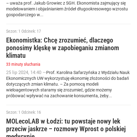
– uważa prof. Jakub Growiec z SGH. Ekonomista zajmujący się
modelowaniem i objaśnianiem źródeł długookresowego wzrostu
gospodarczego w...
Sezon: 1
Odcinek: 17
Ekonomistka: Chcę zrozumieć, dlaczego
ponosimy klęskę w zapobieganiu zmianom
klimatu
33 minuty słuchania
25
lip
2024
,
14:40
—
Prof. Karolina Safarzyńska z Wydziału Nauk
Ekonomicznych UW wykorzystuję ekonomię złożoności do badań
dotyczących zmian klimatu. – Za pomocą modeli
wieloagentowych staramy się zrozumieć, gdzie możemy
próbować wpływać na zachowanie konsumenta, żeby...
Sezon: 1
Odcinek: 16
MOLecoLAB w Łodzi: tu powstaje nowy lek
przeciw jaskrze – rozmowy Wprost o polskiej
medycynie