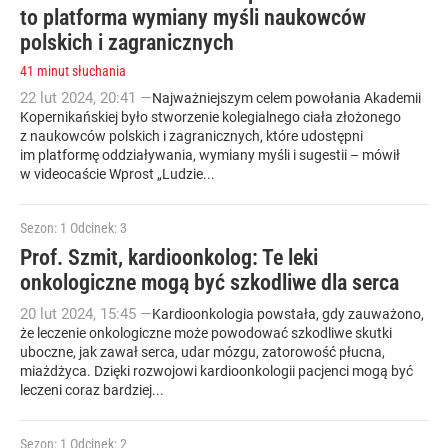
to platforma wymiany myśli naukowców
polskich i zagranicznych
41 minut słuchania
22
lut
2024
,
20:41
—
Najważniejszym celem powołania Akademii
Kopernikańskiej było stworzenie kolegialnego ciała złożonego
z naukowców polskich i zagranicznych, które udostępni
im platformę oddziaływania, wymiany myśli i sugestii – mówił
w videocaście Wprost „Ludzie...
Sezon: 1
Odcinek: 3
Prof. Szmit, kardioonkolog: Te leki
onkologiczne mogą być szkodliwe dla serca
20
lut
2024
,
15:45
—
Kardioonkologia powstała, gdy zauważono,
że leczenie onkologiczne może powodować szkodliwe skutki
uboczne, jak zawał serca, udar mózgu, zatorowość płucna,
miażdżyca. Dzięki rozwojowi kardioonkologii pacjenci mogą być
leczeni coraz bardziej...
Sezon: 1
Odcinek: 2