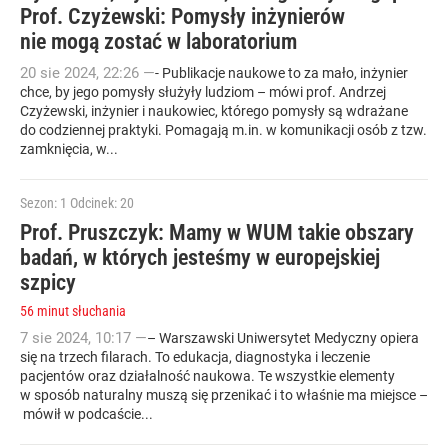
Prof. Czyżewski: Pomysły inżynierów
nie mogą zostać w laboratorium
20
sie
2024
,
22:26
—
- Publikacje naukowe to za mało, inżynier
chce, by jego pomysły służyły ludziom – mówi prof. Andrzej
Czyżewski, inżynier i naukowiec, którego pomysły są wdrażane
do codziennej praktyki. Pomagają m.in. w komunikacji osób z tzw.
zamknięcia, w...
Sezon: 1
Odcinek: 20
Prof. Pruszczyk: Mamy w WUM takie obszary
badań, w których jesteśmy w europejskiej
szpicy
56 minut słuchania
7
sie
2024
,
10:17
—
– Warszawski Uniwersytet Medyczny opiera
się na trzech filarach. To edukacja, diagnostyka i leczenie
pacjentów oraz działalność naukowa. Te wszystkie elementy
w sposób naturalny muszą się przenikać i to właśnie ma miejsce –
mówił w podcaście...