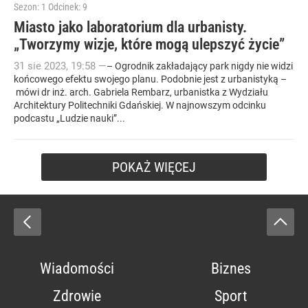
Sezon: 1
Odcinek: 9
Miasto jako laboratorium dla urbanisty.
„Tworzymy wizje, które mogą ulepszyć życie”
31
sie
2023
,
19:58
—
– Ogrodnik zakładający park nigdy nie widzi
końcowego efektu swojego planu. Podobnie jest z urbanistyką –
mówi dr inż. arch. Gabriela Rembarz, urbanistka z Wydziału
Architektury Politechniki Gdańskiej. W najnowszym odcinku
podcastu „Ludzie nauki”...
POKAŻ WIĘCEJ
Wiadomości
Biznes
Zdrowie
Sport