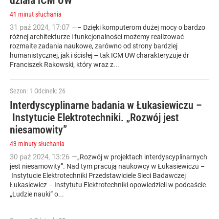
działa ICM UW
41 minut słuchania
31
paź
2024
,
17:07
—
– Dzięki komputerom dużej mocy o bardzo
różnej architekturze i funkcjonalności możemy realizować
rozmaite zadania naukowe, zarówno od strony bardziej
humanistycznej, jak i ścisłej – tak ICM UW charakteryzuje dr
Franciszek Rakowski, który wraz z...
Sezon: 1
Odcinek: 26
Interdyscyplinarne badania w Łukasiewiczu –
Instytucie Elektrotechniki. „Rozwój jest
niesamowity”
43 minuty słuchania
30
paź
2024
,
13:26
—
„Rozwój w projektach interdyscyplinarnych
jest niesamowity”. Nad tym pracują naukowcy w Łukasiewiczu –
Instytucie Elektrotechniki Przedstawiciele Sieci Badawczej
Łukasiewicz – Instytutu Elektrotechniki opowiedzieli w podcaście
„Ludzie nauki” o...