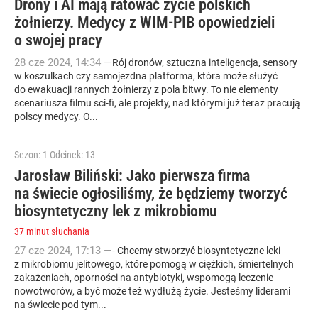
Drony i AI mają ratować życie polskich
żołnierzy. Medycy z WIM-PIB opowiedzieli
o swojej pracy
28
cze
2024
,
14:34
—
Rój dronów, sztuczna inteligencja, sensory
w koszulkach czy samojezdna platforma, która może służyć
do ewakuacji rannych żołnierzy z pola bitwy. To nie elementy
scenariusza filmu sci-fi, ale projekty, nad którymi już teraz pracują
polscy medycy. O...
Sezon: 1
Odcinek: 13
Jarosław Biliński: Jako pierwsza firma
na świecie ogłosiliśmy, że będziemy tworzyć
biosyntetyczny lek z mikrobiomu
37 minut słuchania
27
cze
2024
,
17:13
—
- Chcemy stworzyć biosyntetyczne leki
z mikrobiomu jelitowego, które pomogą w ciężkich, śmiertelnych
zakażeniach, oporności na antybiotyki, wspomogą leczenie
nowotworów, a być może też wydłużą życie. Jesteśmy liderami
na świecie pod tym...