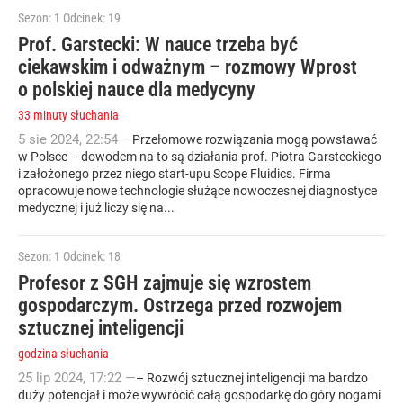
Sezon: 1
Odcinek: 19
Prof. Garstecki: W nauce trzeba być
ciekawskim i odważnym – rozmowy Wprost
o polskiej nauce dla medycyny
33 minuty słuchania
5
sie
2024
,
22:54
—
Przełomowe rozwiązania mogą powstawać
w Polsce – dowodem na to są działania prof. Piotra Garsteckiego
i założonego przez niego start-upu Scope Fluidics. Firma
opracowuje nowe technologie służące nowoczesnej diagnostyce
medycznej i już liczy się na...
Sezon: 1
Odcinek: 18
Profesor z SGH zajmuje się wzrostem
gospodarczym. Ostrzega przed rozwojem
sztucznej inteligencji
godzina słuchania
25
lip
2024
,
17:22
—
– Rozwój sztucznej inteligencji ma bardzo
duży potencjał i może wywrócić całą gospodarkę do góry nogami