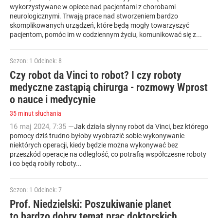
wykorzystywane w opiece nad pacjentami z chorobami
neurologicznymi. Trwają prace nad stworzeniem bardzo
skomplikowanych urządzeń, które będą mogły towarzyszyć
pacjentom, pomóc im w codziennym życiu, komunikować się z...
Sezon: 1
Odcinek: 8
Czy robot da Vinci to robot? I czy roboty
medyczne zastąpią chirurga - rozmowy Wprost
o nauce i medycynie
35 minut słuchania
16
maj
2024
,
7:35
—
Jak działa słynny robot da Vinci, bez którego
pomocy dziś trudno byłoby wyobrazić sobie wykonywanie
niektórych operacji, kiedy będzie można wykonywać bez
przeszkód operacje na odległość, co potrafią współczesne roboty
i co będą robiły roboty...
Sezon: 1
Odcinek: 7
Prof. Niedzielski: Poszukiwanie planet
to bardzo dobry temat prac doktorskich