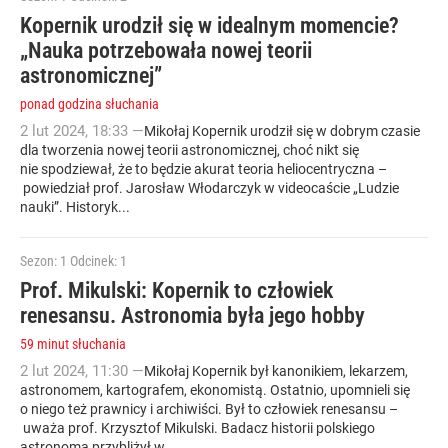
Kopernik urodził się w idealnym momencie?
„Nauka potrzebowała nowej teorii
astronomicznej”
ponad godzina słuchania
2
lut
2024
,
18:33
—
Mikołaj Kopernik urodził się w dobrym czasie
dla tworzenia nowej teorii astronomicznej, choć nikt się
nie spodziewał, że to będzie akurat teoria heliocentryczna –
powiedział prof. Jarosław Włodarczyk w videocaście „Ludzie
nauki”. Historyk...
Sezon: 1
Odcinek: 1
Prof. Mikulski: Kopernik to człowiek
renesansu. Astronomia była jego hobby
59 minut słuchania
2
lut
2024
,
11:30
—
Mikołaj Kopernik był kanonikiem, lekarzem,
astronomem, kartografem, ekonomistą. Ostatnio, upomnieli się
o niego też prawnicy i archiwiści. Był to człowiek renesansu –
uważa prof. Krzysztof Mikulski. Badacz historii polskiego
astronoma przybliżył w...