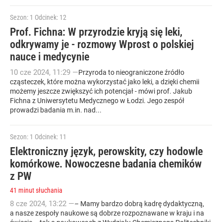
Sezon: 1
Odcinek: 12
Prof. Fichna: W przyrodzie kryją się leki,
odkrywamy je - rozmowy Wprost o polskiej
nauce i medycynie
10
cze
2024
,
11:29
—
Przyroda to nieograniczone źródło
cząsteczek, które można wykorzystać jako leki, a dzięki chemii
możemy jeszcze zwiększyć ich potencjał - mówi prof. Jakub
Fichna z Uniwersytetu Medycznego w Łodzi. Jego zespół
prowadzi badania m.in. nad...
Sezon: 1
Odcinek: 11
Elektroniczny język, perowskity, czy hodowle
komórkowe. Nowoczesne badania chemików
z PW
41 minut słuchania
8
cze
2024
,
13:22
—
– Mamy bardzo dobrą kadrę dydaktyczną,
a nasze zespoły naukowe są dobrze rozpoznawane w kraju i na