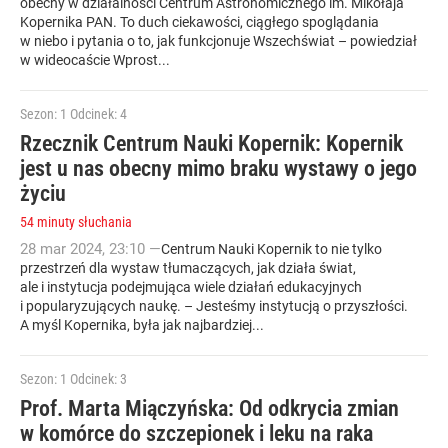
obecny w działalności Centrum Astronomicznego im. Mikołaja
Kopernika PAN. To duch ciekawości, ciągłego spoglądania
w niebo i pytania o to, jak funkcjonuje Wszechświat – powiedział
w wideocaście Wprost...
Sezon: 1
Odcinek: 4
Rzecznik Centrum Nauki Kopernik: Kopernik
jest u nas obecny mimo braku wystawy o jego
życiu
54 minuty słuchania
28
mar
2024
,
23:10
—
Centrum Nauki Kopernik to nie tylko
przestrzeń dla wystaw tłumaczących, jak działa świat,
ale i instytucja podejmująca wiele działań edukacyjnych
i popularyzujących naukę. – Jesteśmy instytucją o przyszłości.
A myśl Kopernika, była jak najbardziej...
Sezon: 1
Odcinek: 3
Prof. Marta Miączyńska: Od odkrycia zmian
w komórce do szczepionek i leku na raka