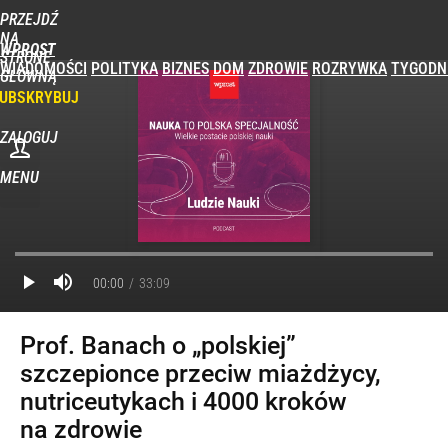
PRZEJDŹ
NA
WPROST
STRONĘ
WIADOMOŚCI
POLITYKA
BIZNES
DOM
ZDROWIE
ROZRYWKA
TYGODN
GŁÓWNĄ
UBSKRYBUJ
ZALOGUJ
MENU
POPULARNE
PROGRAMY
00:00
33:09
Prof. Banach o „polskiej”
szczepionce przeciw miażdżycy,
nutriceutykach i 4000 kroków
na zdrowie