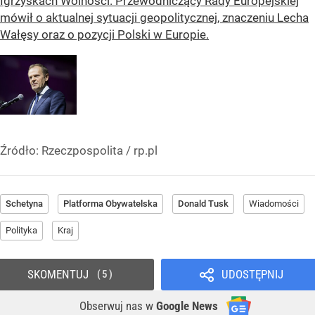
Igrzyskach Wolności. Przewodniczący Rady Europejskiej
mówił o aktualnej sytuacji geopolitycznej, znaczeniu Lecha
Wałęsy oraz o pozycji Polski w Europie.
Źródło:
Rzeczpospolita
/
rp.pl
Schetyna
Platforma Obywatelska
Donald Tusk
Wiadomości
Polityka
Kraj
SKOMENTUJ
UDOSTĘPNIJ
5
Obserwuj nas
w
Google News