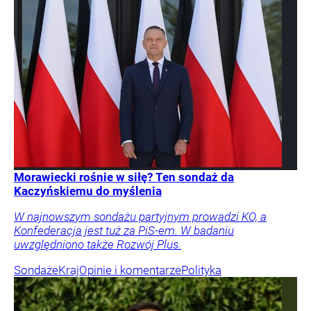
Morawiecki rośnie w siłę? Ten sondaż da
Kaczyńskiemu do myślenia
W najnowszym sondażu partyjnym prowadzi KO, a
Konfederacja jest tuż za PiS-em. W badaniu
uwzględniono także Rozwój Plus.
Sondaże
Kraj
Opinie i komentarze
Polityka