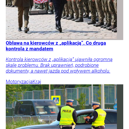
Obława na kierowców z „aplikacją”. Co druga
kontrola z mandatem
Kontrola kierowców z „aplikacją” ujawniła ogromną
skalę problemu. Brak uprawnień, podrobione
dokumenty, a nawet jazda pod wpływem alkoholu.
Motoryzacja
Kraj