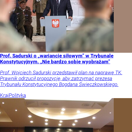
Prof. Sadurski o „wariancie siłowym” w Trybunale
Konstytucyjnym. „Nie bardzo sobie wyobrażam”
Prof. Wojciech Sadurski przedstawił plan na naprawę TK.
Prawnik odrzucił propozycję, aby zatrzymać prezesa
Trybunału Konstytucyjnego Bogdana Święczkowskiego.
Kraj
Polityka