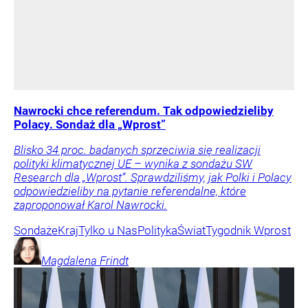
Nawrocki chce referendum. Tak odpowiedzieliby
Polacy. Sondaż dla „Wprost”
Blisko 34 proc. badanych sprzeciwia się realizacji
polityki klimatycznej UE – wynika z sondażu SW
Research dla „Wprost”. Sprawdziliśmy, jak Polki i Polacy
odpowiedzieliby na pytanie referendalne, które
zaproponował Karol Nawrocki.
Sondaże
Kraj
Tylko u Nas
Polityka
Świat
Tygodnik Wprost
Magdalena
Frindt