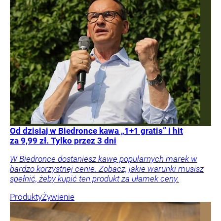
Od dzisiaj w Biedronce kawa „1+1 gratis” i hit
za 9,99 zł. Tylko przez 3 dni
W Biedronce dostaniesz kawę popularnych marek w
bardzo korzystnej cenie. Zobacz, jakie warunki musisz
spełnić, żeby kupić ten produkt za ułamek ceny.
Produkty
Żywienie