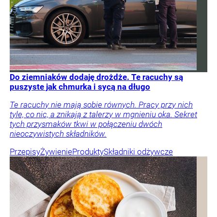
Do ziemniaków dodaję drożdże. Te racuchy są
puszyste jak chmurka i sycą na długo
Te racuchy nie mają sobie równych. Pracy przy nich
tyle, co nic, a znikają z talerzy w mgnieniu oka. Sekret
tych przysmaków tkwi w połączeniu dwóch
nieoczywistych składników.
Przepisy
Żywienie
Produkty
Składniki odżywcze