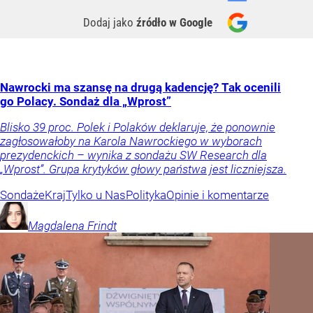
Dodaj jako
źródło w Google
Nawrocki ma szansę na drugą kadencję? Tak ocenili
go Polacy. Sondaż dla „Wprost”
Blisko 39 proc. Polek i Polaków deklaruje, że ponownie
zagłosowałoby na Karola Nawrockiego w wyborach
prezydenckich – wynika z sondażu SW Research dla
„Wprost”. Grupa krytyków głowy państwa jest liczniejsza.
Sondaże
Kraj
Tylko u Nas
Polityka
Opinie i komentarze
Magdalena
Frindt