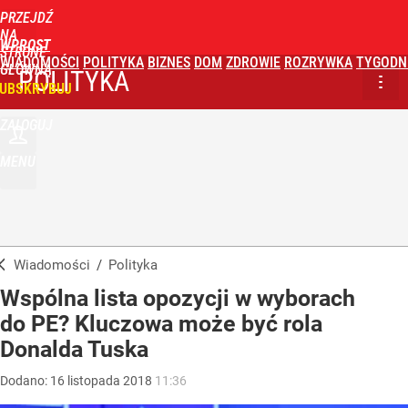
PRZEJDŹ
NA
WPROST
STRONĘ
WIADOMOŚCI
POLITYKA
BIZNES
DOM
ZDROWIE
ROZRYWKA
TYGODN
GŁÓWNĄ
POLITYKA
UBSKRYBUJ
ZALOGUJ
MENU
Wiadomości
/
Polityka
Wspólna lista opozycji w wyborach
do PE? Kluczowa może być rola
Donalda Tuska
Dodano:
16
listopada
2018
11:36