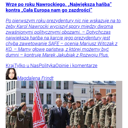
Wrze po roku Nawrockiego. „Największa hańba”
kontra „Cała Europa nam go zazdrości”
Po pierwszym roku prezydentury nic nie wskazuje na to,
żeby Karol Nawrocki wyciszył spory między dwoma
zwaśnionymi politycznymi obozami. – Dotychczas
największą hańbą na karcie jego prezydentury jest
chyba zawetowanie SAFE – ocenia Mariusz Witczak z
KO. – Mamy głowę państwa, z której możemy być
dumni – kontruje Marek Jakubiak z Rozwoju Plus.
Kraj
Tylko u Nas
Polityka
Opinie i komentarze
Magdalena
Frindt