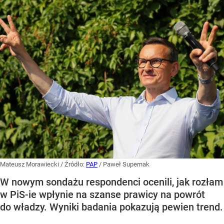
Mateusz Morawiecki
/ Źródło:
PAP
/
Paweł Supernak
W nowym sondażu respondenci ocenili, jak rozłam
w PiS-ie wpłynie na szanse prawicy na powrót
do władzy. Wyniki badania pokazują pewien trend.