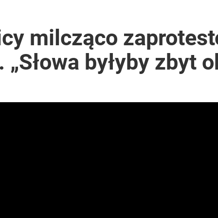
icy milcząco zaprotes
. „Słowa byłyby zbyt 