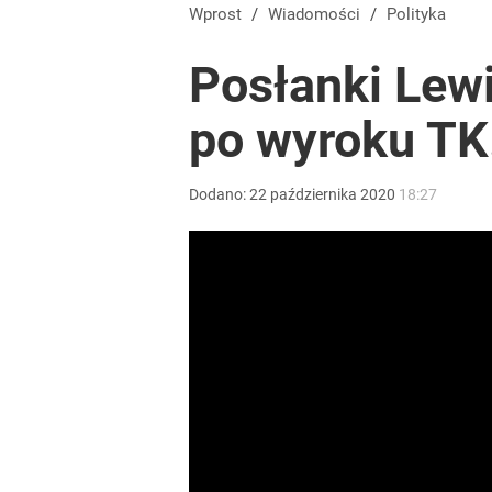
Wprost
/
Wiadomości
/
Polityka
Posłanki Lew
po wyroku TK
Dodano:
22
października
2020
18:27