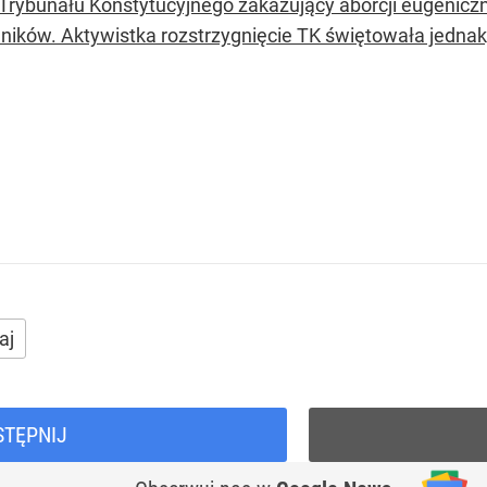
Trybunału Konstytucyjnego zakazujący aborcji eugeniczne
ników. Aktywistka rozstrzygnięcie TK świętowała jednak
aj
STĘPNIJ