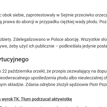
ąc obok siebie, zaprotestowały w Sejmie przeciwko orze
ją prawa do aborcji w przypadku ciężkiej wady płodu. Poz
obiety. Zdelegalizowano w Polsce aborcję. Wszystkie sło
e, żeby użyć ich publicznie – podkreślała jedynie posł
ytucyjnego
 22 października orzekł, że przepis zezwalający na dop
eodwracalnego upośledzenia płodu albo nieuleczalnej ch
nym składzie. Zdania odrębne złożyli sędziowie Piotr Psz
 wyrok TK. Tłum podrzucał aktywistkę