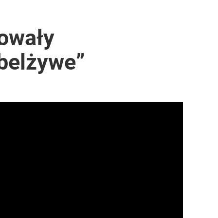
towały
obelżywe”