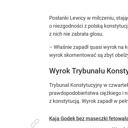
Posłanki Lewicy w milczeniu, staj
o niezgodności z polską konstytuc
z nich nie zabrała głosu.
– Właśnie zapadł quasi wyrok na k
wyrok skomentować są zbyt obelżyw
Wyrok Trybunału Konst
Trybunał Konstytucyjny w czwartek
prawdopodobieństwa ciężkiego i ni
z konstytucją. Wyrok zapadł w peł
Kaja Godek bez maseczki fetowała