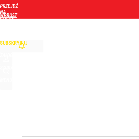
PRZEJDŹ
Udostępnij
1
Skomentuj
NA
WPROST
STRONĘ
GŁÓWNĄ
WIADOMOŚCI
POLITYKA
BIZNES
DOM
ZDROWIE
ROZRYWKA
TYGOD
SUBSKRYBUJ
ZALOGUJ
SZUKAJ
MENU