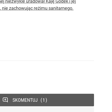
j niezwykle uradował Kaję Godek i jej
, nie zachowując reżimu sanitarnego.
SKOMENTUJ
1