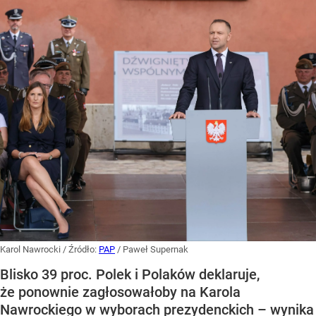
Karol Nawrocki
/ Źródło:
PAP
/
Paweł Supernak
Blisko 39 proc. Polek i Polaków deklaruje,
że ponownie zagłosowałoby na Karola
Nawrockiego w wyborach prezydenckich – wynika