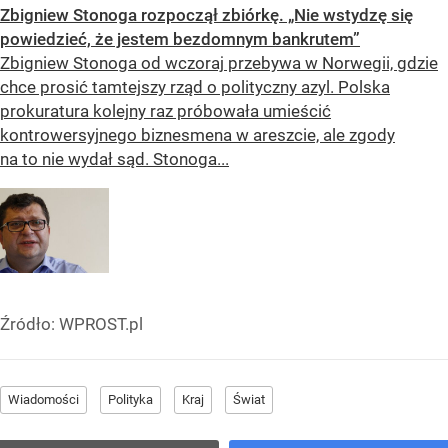
Zbigniew Stonoga rozpoczął zbiórkę. „Nie wstydzę się
powiedzieć, że jestem bezdomnym bankrutem”
Zbigniew Stonoga od wczoraj przebywa w Norwegii, gdzie
chce prosić tamtejszy rząd o polityczny azyl. Polska
prokuratura kolejny raz próbowała umieścić
kontrowersyjnego biznesmena w areszcie, ale zgody
na to nie wydał sąd. Stonoga...
Źródło:
WPROST.pl
Wiadomości
Polityka
Kraj
Świat