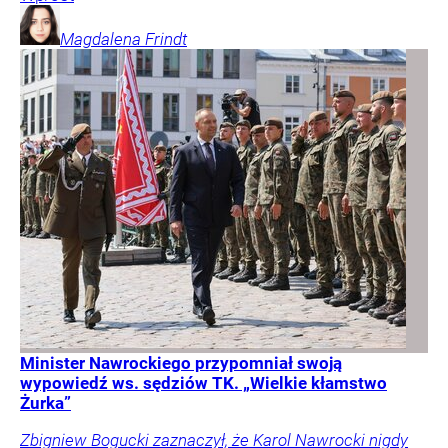
Magdalena
Frindt
Minister Nawrockiego przypomniał swoją
wypowiedź ws. sędziów TK. „Wielkie kłamstwo
Żurka”
Zbigniew Bogucki zaznaczył, że Karol Nawrocki nigdy