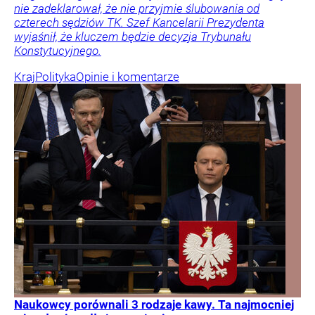
nie zadeklarował, że nie przyjmie ślubowania od
czterech sędziów TK. Szef Kancelarii Prezydenta
wyjaśnił, że kluczem będzie decyzja Trybunału
Konstytucyjnego.
Kraj
Polityka
Opinie i komentarze
Naukowcy porównali 3 rodzaje kawy. Ta najmocniej