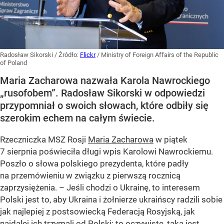
Radosław Sikorski
/ Źródło:
Flickr
/
Ministry of Foreign Affairs of the Republic
of Poland
Maria Zacharowa nazwała Karola Nawrockiego
„rusofobem”. Radosław Sikorski w odpowiedzi
przypomniał o swoich słowach, które odbiły się
szerokim echem na całym świecie.
Rzeczniczka MSZ Rosji
Maria Zacharowa
w piątek
7 sierpnia poświeciła długi wpis Karolowi Nawrockiemu.
Poszło o słowa polskiego prezydenta, które padły
na przemówieniu w związku z pierwszą rocznicą
zaprzysiężenia. – Jeśli chodzi o Ukrainę, to interesem
Polski jest to, aby Ukraina i żołnierze ukraińscy radzili sobie
jak najlepiej z postsowiecką Federacją Rosyjską, jak
najdalej ich trzymali od Polski; to oczywiste, taka jest