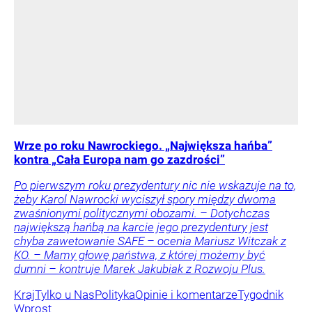
Wrze po roku Nawrockiego. „Największa hańba”
kontra „Cała Europa nam go zazdrości”
Po pierwszym roku prezydentury nic nie wskazuje na to,
żeby Karol Nawrocki wyciszył spory między dwoma
zwaśnionymi politycznymi obozami. – Dotychczas
największą hańbą na karcie jego prezydentury jest
chyba zawetowanie SAFE – ocenia Mariusz Witczak z
KO. – Mamy głowę państwa, z której możemy być
dumni – kontruje Marek Jakubiak z Rozwoju Plus.
Kraj
Tylko u Nas
Polityka
Opinie i komentarze
Tygodnik
Wprost