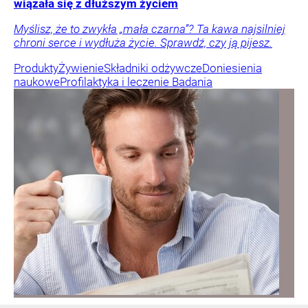
wiązała się z dłuższym życiem
Myślisz, że to zwykła „mała czarna”? Ta kawa najsilniej
chroni serce i wydłuża życie. Sprawdź, czy ją pijesz.
Produkty
Żywienie
Składniki odżywcze
Doniesienia
naukowe
Profilaktyka i leczenie
Badania