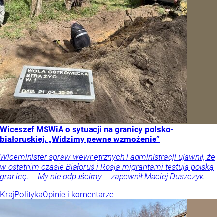
Wiceszef MSWiA o sytuacji na granicy polsko-
białoruskiej. „Widzimy pewne wzmożenie”
Wiceminister spraw wewnętrznych i administracji ujawnił, że
w ostatnim czasie Białoruś i Rosja migrantami testują polską
granicę. – My nie odpuścimy – zapewnił Maciej Duszczyk.
Kraj
Polityka
Opinie i komentarze