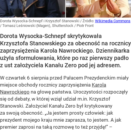
Dorota Wysocka-Schnepf i Krzysztof Stanowski
/ Źródło:
Wikimedia Commons
/
Tomasz Leśniowski (Magen), Shutterstock / Piotr Front
Dorota Wysocka-Schnepf skrytykowała
Krzysztofa Stanowskiego za obecność na rocznicy
zaprzysiężenia Karola Nawrockiego. Dziennikarka
użyła sformułowania, które po raz pierwszy padło
z ust założyciela Kanału Zero pod jej adresem.
W czwartek 6 sierpnia przed Pałacem Prezydenckim miały
miejsce obchody rocznicy zaprzysiężenia
Karola
Nawrockiego
na głowę państwa. Uroczystości rozpoczęły
się od debaty, w której wziął udział m.in. Krzysztof
Stanowski. Założyciel Kanału Zero był krytykowany
za swoją obecność. „Ja jestem prosty człowiek: jak
prezydent mojego kraju mnie zaprasza, to jestem. A jak
premier zaprosi na taką rozmowę to też przyjdę!” –