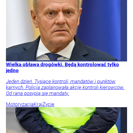
Wielka obława drogówki. Będą kontrolować tylko
jedno
Jeden dzień. Tysiące kontroli, mandatów i punktów
karnych. Policja zaplanowała akcję kontroli kierowców.
Od rana posypią się mandaty.
Motoryzacja
Kraj
Życie