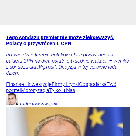
Tego sondażu premier nie może zlekceważyć.
Polacy o przywróceniu CPN
Prawie dwie trzecie Polaków chce przywrócenia
pakietu CPN na dwa ostatnie tygodnie wakacji – wynika
z sondażu dla „Wprost”. Decyzja w tej sprawie lada
dzień.
Finanse i inwestycje
Firmy i rynki
Gospodarka
Twój
portfel
Motoryzacja
Tylko u Nas
Radosław
Święcki