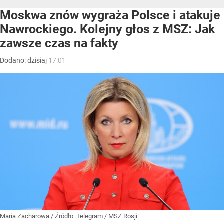
Moskwa znów wygraża Polsce i atakuje
Nawrockiego. Kolejny głos z MSZ: Jak
zawsze czas na fakty
Dodano:
dzisiaj
17:01
Maria Zacharowa
/ Źródło:
Telegram
/
MSZ Rosji