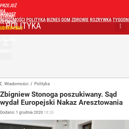
PRZEJDŹ
NA
WPROST
STRONĘ
WIADOMOŚCI
POLITYKA
BIZNES
DOM
ZDROWIE
ROZRYWKA
TYGODN
GŁÓWNĄ
POLITYKA
UBSKRYBUJ
ZALOGUJ
MENU
Wiadomości
/
Polityka
Zbigniew Stonoga poszukiwany. Sąd
wydał Europejski Nakaz Aresztowania
Dodano:
1
grudnia
2020
18:26