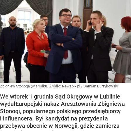
Zbigniew Stonoga (w środku)
Źródło:
Newspix.pl
/
Damian Burzykowski
We wtorek 1 grudnia Sąd Okręgowy w Lublinie
wydałEuropejski nakaz Aresztowania Zbigniewa
Stonogi, popularnego polskiego przedsiębiorcy
i influencera. Był kandydat na prezydenta
przebywa obecnie w Norwegii, gdzie zamierza