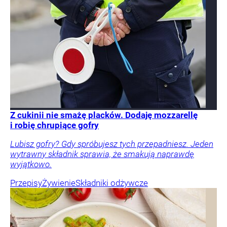
Z cukinii nie smażę placków. Dodaję mozzarellę
i robię chrupiące gofry
Lubisz gofry? Gdy spróbujesz tych przepadniesz. Jeden
wytrawny składnik sprawia, że smakują naprawdę
wyjątkowo.
Przepisy
Żywienie
Składniki odżywcze