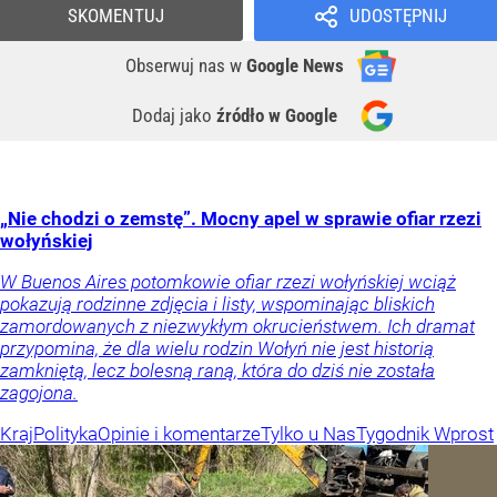
SKOMENTUJ
UDOSTĘPNIJ
Obserwuj nas
w
Google News
Dodaj jako
źródło w Google
„Nie chodzi o zemstę”. Mocny apel w sprawie ofiar rzezi
wołyńskiej
W Buenos Aires potomkowie ofiar rzezi wołyńskiej wciąż
pokazują rodzinne zdjęcia i listy, wspominając bliskich
zamordowanych z niezwykłym okrucieństwem. Ich dramat
przypomina, że dla wielu rodzin Wołyń nie jest historią
zamkniętą, lecz bolesną raną, która do dziś nie została
zagojona.
Kraj
Polityka
Opinie i komentarze
Tylko u Nas
Tygodnik Wprost