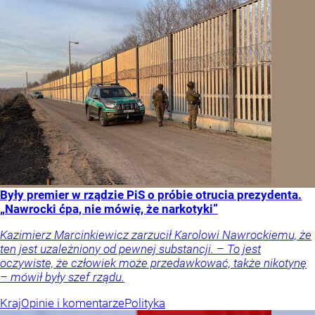
Były premier w rządzie PiS o próbie otrucia prezydenta.
„Nawrocki ćpa, nie mówię, że narkotyki”
Kazimierz Marcinkiewicz zarzucił Karolowi Nawrockiemu, że
ten jest uzależniony od pewnej substancji. – To jest
oczywiste, że człowiek może przedawkować, także nikotynę
– mówił były szef rządu.
Kraj
Opinie i komentarze
Polityka