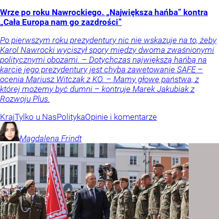
Wrze po roku Nawrockiego. „Największa hańba” kontra
„Cała Europa nam go zazdrości”
Po pierwszym roku prezydentury nic nie wskazuje na to, żeby
Karol Nawrocki wyciszył spory między dwoma zwaśnionymi
politycznymi obozami. – Dotychczas największą hańbą na
karcie jego prezydentury jest chyba zawetowanie SAFE –
ocenia Mariusz Witczak z KO. – Mamy głowę państwa, z
której możemy być dumni – kontruje Marek Jakubiak z
Rozwoju Plus.
Kraj
Tylko u Nas
Polityka
Opinie i komentarze
Magdalena
Frindt