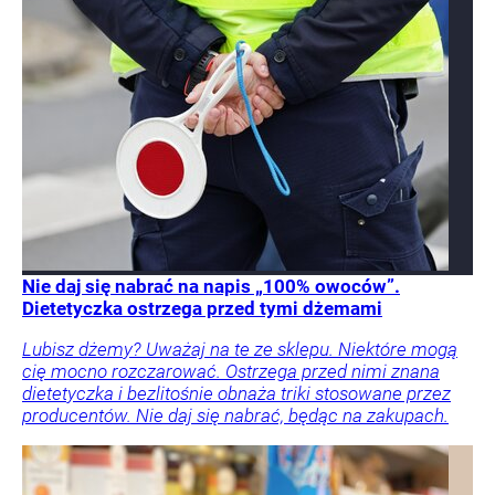
Nie daj się nabrać na napis „100% owoców”.
Dietetyczka ostrzega przed tymi dżemami
Lubisz dżemy? Uważaj na te ze sklepu. Niektóre mogą
cię mocno rozczarować. Ostrzega przed nimi znana
dietetyczka i bezlitośnie obnaża triki stosowane przez
producentów. Nie daj się nabrać, będąc na zakupach.