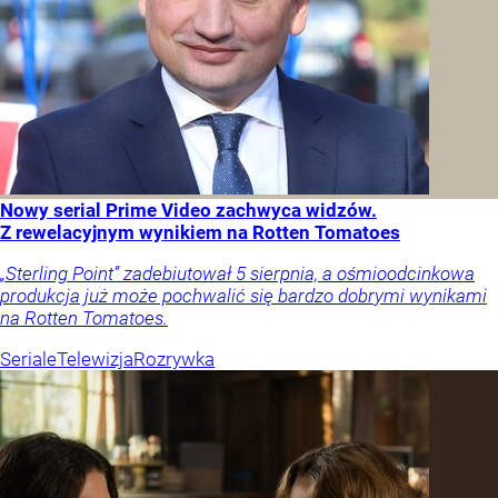
Nowy serial Prime Video zachwyca widzów.
Z rewelacyjnym wynikiem na Rotten Tomatoes
„Sterling Point” zadebiutował 5 sierpnia, a ośmioodcinkowa
produkcja już może pochwalić się bardzo dobrymi wynikami
na Rotten Tomatoes.
Seriale
Telewizja
Rozrywka