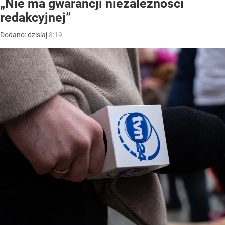
„Nie ma gwarancji niezależności
redakcyjnej”
Dodano:
dzisiaj
8:19