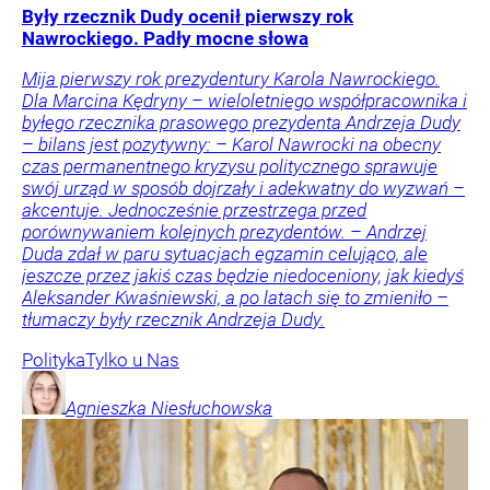
Były rzecznik Dudy ocenił pierwszy rok
Nawrockiego. Padły mocne słowa
Mija pierwszy rok prezydentury Karola Nawrockiego.
Dla Marcina Kędryny – wieloletniego współpracownika i
byłego rzecznika prasowego prezydenta Andrzeja Dudy
– bilans jest pozytywny: – Karol Nawrocki na obecny
czas permanentnego kryzysu politycznego sprawuje
swój urząd w sposób dojrzały i adekwatny do wyzwań –
akcentuje. Jednocześnie przestrzega przed
porównywaniem kolejnych prezydentów. – Andrzej
Duda zdał w paru sytuacjach egzamin celująco, ale
jeszcze przez jakiś czas będzie niedoceniony, jak kiedyś
Aleksander Kwaśniewski, a po latach się to zmieniło –
tłumaczy były rzecznik Andrzeja Dudy.
Polityka
Tylko u Nas
Agnieszka
Niesłuchowska