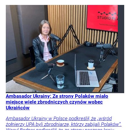
Ambasador Ukrainy: Ze strony Polaków miało
miejsce wiele zbrodniczych czynów wobec
Ukraińców
Ambasador Ukrainy w Polsce podkreślił, że „wśród
żołnierzy UPA byli zbrodniarze, którzy zabijali Polaków”.