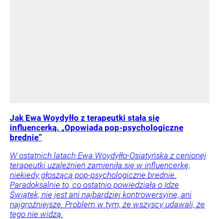
Jak Ewa Woydyłło z terapeutki stała się
influencerką. „Opowiada pop-psychologiczne
brednie”
W ostatnich latach Ewa Woydyłło-Osiatyńska z cenionej
terapeutki uzależnień zamieniła się w influencerkę,
niekiedy głoszącą pop-psychologiczne brednie.
Paradoksalnie to, co ostatnio powiedziała o Idze
Świątek, nie jest ani najbardziej kontrowersyjne, ani
najgroźniejsze. Problem w tym, że wszyscy udawali, że
tego nie widzą.