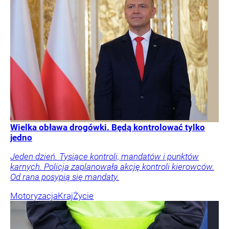
Wielka obława drogówki. Będą kontrolować tylko
jedno
Jeden dzień. Tysiące kontroli, mandatów i punktów
karnych. Policja zaplanowała akcję kontroli kierowców.
Od rana posypią się mandaty.
Motoryzacja
Kraj
Życie