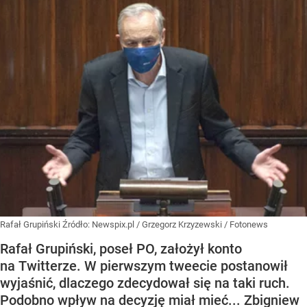
Rafał Grupiński
Źródło:
Newspix.pl
/
Grzegorz Krzyzewski / Fotonews
Rafał Grupiński, poseł PO, założył konto
na Twitterze. W pierwszym tweecie postanowił
wyjaśnić, dlaczego zdecydował się na taki ruch.
Podobno wpływ na decyzję miał mieć... Zbigniew