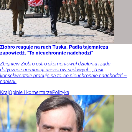
Ziobro reaguje na ruch Tuska. Padła tajemnicza
zapowiedź. "To nieuchronnie nadchodzi"
Zbigniew Ziobro ostro skomentował działania rządu
dotyczące nominacji asesorów sądowych. „Tusk
konsekwentnie pracuje na to, co nieuchronnie nadchodzi” –
napisał.
Kraj
Opinie i komentarze
Polityka