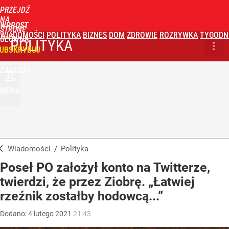
PRZEJDŹ
NA
WPROST
STRONĘ
WIADOMOŚCI
POLITYKA
BIZNES
DOM
ZDROWIE
ROZRYWKA
TYGODN
GŁÓWNĄ
POLITYKA
UBSKRYBUJ
ZALOGUJ
MENU
Wiadomości
/
Polityka
Poseł PO założył konto na Twitterze,
twierdzi, że przez Ziobrę. „Łatwiej
rzeźnik zostałby hodowcą...”
Dodano:
4
lutego
2021
21:43