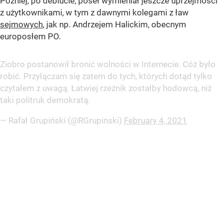
Później, po debiucie, poseł wymieniał jeszcze uprzejmości
z użytkownikami, w tym z dawnymi kolegami z ław
sejmowych
, jak np. Andrzejem Halickim, obecnym
europosłem PO.
Ziobro postanowił bronić wolności w Internecie. Cóż było
robić. Przyłączam się zatem do tych, których dotąd tylko
czytałem z uwagą. Łatwiej rzeźnik zostałby hodowcą, niż
taki politruk demokratą.
— Rafał Grupiński (@RGrupinski)
February 4, 2021