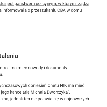
lska jest państwem policyjnym, w którym rządzą
lska informowała o przeszukaniu CBA w domu
talenia
ontroli ma mieć dowody i dokumenty
u.
dotychczasowych doniesień Onetu NIK ma mieć
 jego kancelarią
Michała Dworczyka”.
ina, jednak ten nie pojawia się w najnowszych