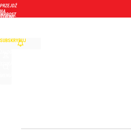
PRZEJDŹ
Udostępnij
0
Skomentuj
NA
WPROST
STRONĘ
GŁÓWNĄ
WIADOMOŚCI
POLITYKA
BIZNES
DOM
ZDROWIE
ROZRYWKA
TYGOD
SUBSKRYBUJ
ZALOGUJ
SZUKAJ
MENU