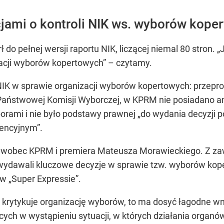
jami o kontroli NIK ws. wyborów kope
ł do pełnej wersji raportu NIK, liczącej niemal 80 stron. 
zacji wyborów kopertowych” – czytamy.
a NIK w sprawie organizacji wyborów kopertowych: prz
aństwowej Komisji Wyborczej, w KPRM nie posiadano ana
rami i nie było podstawy prawnej „do wydania decyzji
encyjnym”.
k wobec KPRM i premiera Mateusza Morawieckiego. Z za
wydawali kluczowe decyzje w sprawie tzw. wyborów kope
 w „Super Expressie”.
o krytykuje organizację wyborów, to ma dosyć łagodne wni
cych w wystąpieniu sytuacji, w których działania organ