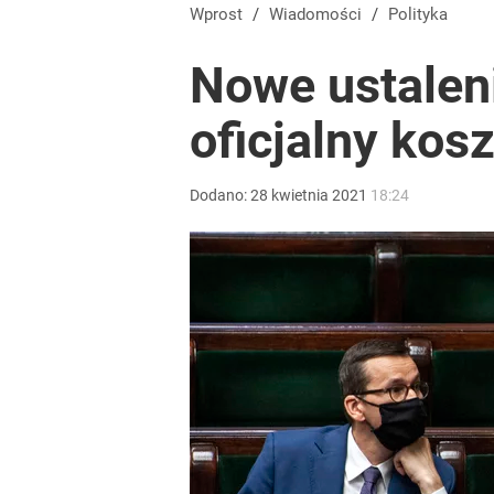
Wprost
/
Wiadomości
/
Polityka
Nowe ustaleni
oficjalny ko
Dodano:
28
kwietnia
2021
18:24