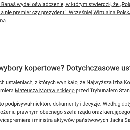
 Banaś wydał oświadczenie, w którym stwierdził, że „Po
, a nie premier czy prezydent”. Wcześniej Wirtualna Po
yna.
 wybory kopertowe? Dotychczasowe us
h ustaleniach, z których wynikało, że Najwyższa Izba K
remiera
Mateusza Morawieckiego
przed Trybunałem Stan
 kto podpisywał niektóre dokumenty i decyzje. Według 
ołożeniu prawnym
obecnego szefa rządu oraz kierującego
wicepremiera i ministra aktywów państwowych Jacka Sas