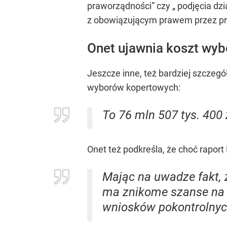
praworządności” czy „ podjęcia d
z obowiązującym prawem przez pre
Onet ujawnia koszt wyb
Jeszcze inne, też bardziej szczeg
wyborów kopertowych:
To 76 mln 507 tys. 400 
Onet też podkreśla, że choć raport
Mając na uwadze fakt, ż
ma znikome szanse na p
wniosków pokontrolnych