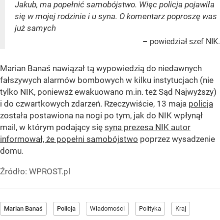
Jakub, ma popełnić samobójstwo. Więc policja pojawiła
się w mojej rodzinie i u syna. O komentarz poproszę was
już samych
– powiedział szef NIK.
Marian Banaś nawiązał tą wypowiedzią do niedawnych
fałszywych alarmów bombowych w kilku instytucjach (nie
tylko NIK, ponieważ ewakuowano m.in. też Sąd Najwyższy)
i do czwartkowych zdarzeń. Rzeczywiście, 13 maja
policja
została postawiona na nogi po tym, jak do NIK wpłynął
mail, w którym podający się
syna prezesa NIK autor
informował, że popełni samobójstwo
poprzez wysadzenie
domu.
Źródło:
WPROST.pl
Marian Banaś
Policja
Wiadomości
Polityka
Kraj