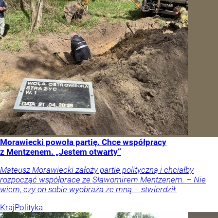
Morawiecki powoła partię. Chce współpracy
z Mentzenem. „Jestem otwarty”
Mateusz Morawiecki założy partię polityczną i chciałby
rozpocząć współpracę ze Sławomirem Mentzenem. – Nie
wiem, czy on sobie wyobraża ze mną – stwierdził.
Kraj
Polityka