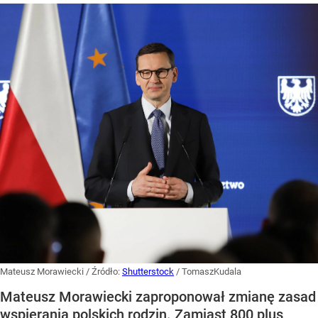
Mateusz Morawiecki
/ Źródło:
Shutterstock
/
TomaszKudala
Mateusz Morawiecki zaproponował zmianę zasad
wspierania polskich rodzin. Zamiast 800 plus