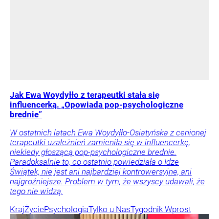
Jak Ewa Woydyłło z terapeutki stała się
influencerką. „Opowiada pop-psychologiczne
brednie”
W ostatnich latach Ewa Woydyłło-Osiatyńska z cenionej
terapeutki uzależnień zamieniła się w influencerkę,
niekiedy głoszącą pop-psychologiczne brednie.
Paradoksalnie to, co ostatnio powiedziała o Idze
Świątek, nie jest ani najbardziej kontrowersyjne, ani
najgroźniejsze. Problem w tym, że wszyscy udawali, że
tego nie widzą.
Kraj
Życie
Psychologia
Tylko u Nas
Tygodnik Wprost