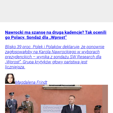
Nawrocki ma szansę na drugą kadencję? Tak ocenili
go Polacy. Sondaż dla „Wprost”
Blisko 39 proc. Polek i Polaków deklaruje, że ponownie
zagłosowałoby na Karola Nawrockiego w wyborach
prezydenckich – wynika z sondażu SW Research dla
„Wprost”. Grupa krytyków głowy państwa jest
liczniejsza.
Magdalena
Frindt