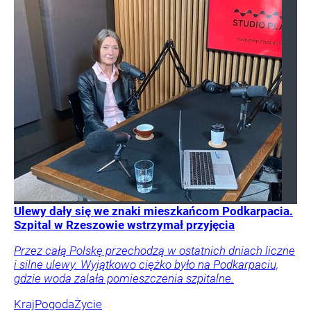
Ulewy dały się we znaki mieszkańcom Podkarpacia.
Szpital w Rzeszowie wstrzymał przyjęcia
Przez całą Polskę przechodzą w ostatnich dniach liczne
i silne ulewy. Wyjątkowo ciężko było na Podkarpaciu,
gdzie woda zalała pomieszczenia szpitalne.
Kraj
Pogoda
Życie