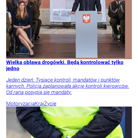
Wielka obława drogówki. Będą kontrolować tylko
jedno
Jeden dzień. Tysiące kontroli, mandatów i punktów
karnych. Policja zaplanowała akcję kontroli kierowców.
Od rana posypią się mandaty.
Motoryzacja
Kraj
Życie