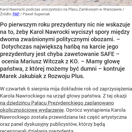
Karol Nawrocki podczas uroczystości na Placu Zamkowym w Warszawie
/
Źródło:
PAP
/
Paweł Supernak
Po pierwszym roku prezydentury nic nie wskazuje
na to, żeby Karol Nawrocki wyciszył spory między
dwoma zwaśnionymi politycznymi obozami. –
Dotychczas największą hańbą na karcie jego
prezydentury jest chyba zawetowanie SAFE –
ocenia Mariusz Witczak z KO. – Mamy głowę
państwa, z której możemy być dumni – kontruje
Marek Jakubiak z Rozwoju Plus.
W czwartek 6 sierpnia mija dokładnie rok od zaprzysiężenia
Karola Nawrockiego na urząd głowy państwa. Z tej okazji
na dziedzińcu Pałacu Prezydenckiego zaplanowano
okolicznościowe wydarzenie
. Oprócz wystąpienia Karola
Nawrockiego została przewidziana też część artystyczna
oraz panel dyskusyjny publicystów, którzy będą
recenzowali działania prezydenta.