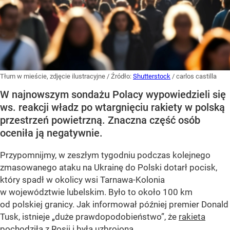
Tłum w mieście, zdjęcie ilustracyjne
/ Źródło:
Shutterstock
/
carlos castilla
W najnowszym sondażu Polacy wypowiedzieli się
ws. reakcji władz po wtargnięciu rakiety w polską
przestrzeń powietrzną. Znaczna część osób
oceniła ją negatywnie.
Przypomnijmy, w zeszłym tygodniu podczas kolejnego
zmasowanego ataku na Ukrainę do Polski dotarł pocisk,
który spadł w okolicy wsi Tarnawa-Kolonia
w województwie lubelskim. Było to około 100 km
od polskiej granicy. Jak informował później premier Donald
Tusk, istnieje
„duże prawdopodobieństwo”
, że
rakieta
pochodziła z
Rosji
i była uzbrojona.