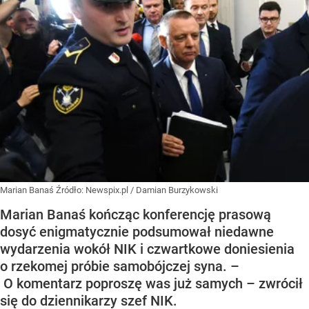
Marian Banaś
Źródło:
Newspix.pl
/
Damian Burzykowski
Marian Banaś kończąc konferencję prasową
dosyć enigmatycznie podsumował niedawne
wydarzenia wokół NIK i czwartkowe doniesienia
o rzekomej próbie samobójczej syna. –
O komentarz poproszę was już samych​ – zwrócił
się do dziennikarzy szef NIK.