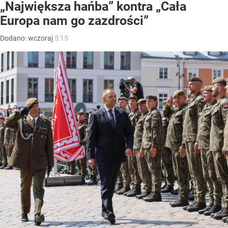
„Największa hańba” kontra „Cała
Europa nam go zazdrości”
Dodano:
wczoraj
5:15