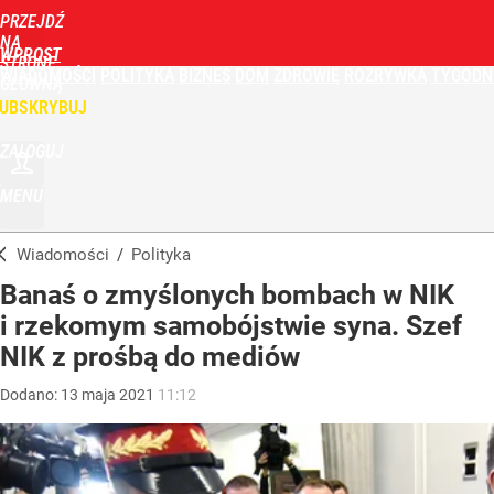
PRZEJDŹ
NA
WPROST
STRONĘ
WIADOMOŚCI
POLITYKA
BIZNES
DOM
ZDROWIE
ROZRYWKA
TYGODN
GŁÓWNĄ
UBSKRYBUJ
ZALOGUJ
MENU
Wiadomości
/
Polityka
Banaś o zmyślonych bombach w NIK
i rzekomym samobójstwie syna. Szef
NIK z prośbą do mediów
Dodano:
13
maja
2021
11:12