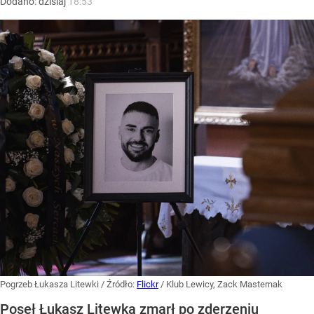
Dodano:
dzisiaj
18:53
Pogrzeb Łukasza Litewki
/ Źródło:
Flickr
/
Klub Lewicy, Zack Masternak
Poseł Łukasz Litewka zmarł po zderzeniu