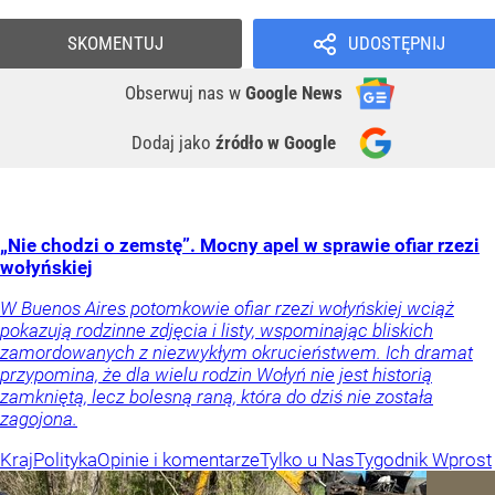
SKOMENTUJ
UDOSTĘPNIJ
Obserwuj nas
w
Google News
Dodaj jako
źródło w Google
„Nie chodzi o zemstę”. Mocny apel w sprawie ofiar rzezi
wołyńskiej
W Buenos Aires potomkowie ofiar rzezi wołyńskiej wciąż
pokazują rodzinne zdjęcia i listy, wspominając bliskich
zamordowanych z niezwykłym okrucieństwem. Ich dramat
przypomina, że dla wielu rodzin Wołyń nie jest historią
zamkniętą, lecz bolesną raną, która do dziś nie została
zagojona.
Kraj
Polityka
Opinie i komentarze
Tylko u Nas
Tygodnik Wprost