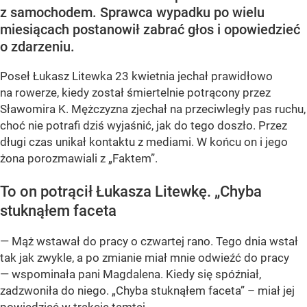
z samochodem. Sprawca wypadku po wielu
miesiącach postanowił zabrać głos i opowiedzieć
o zdarzeniu.
Poseł Łukasz Litewka 23 kwietnia jechał prawidłowo
na rowerze, kiedy został śmiertelnie potrącony przez
Sławomira K. Mężczyzna zjechał na przeciwległy pas ruchu,
choć nie potrafi dziś wyjaśnić, jak do tego doszło. Przez
długi czas unikał kontaktu z mediami. W końcu on i jego
żona porozmawiali z „Faktem”.
To on potrącił Łukasza Litewkę. „Chyba
stuknąłem faceta
— Mąż wstawał do pracy o czwartej rano. Tego dnia wstał
tak jak zwykle, a po zmianie miał mnie odwieźć do pracy
— wspominała pani Magdalena. Kiedy się spóźniał,
zadzwoniła do niego. „Chyba stuknąłem faceta” – miał jej
powiedzieć w trakcie tamtej...